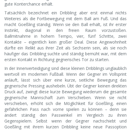
gute Konterchance erhält.
Tatsächlich bezeichnet ein Dribbling aber erst einmal nichts
Weiteres als die Fortbewegung mit dem Ball am Fuß. Und das
macht Goeßling ständig. Wenn sie den Ball erhält, ist ihr erster
Instinkt, diagonal in den freien Raum vorzustoßen.
Ballmitnahme in hohem Tempo, vier, fünf Schritte, zwei
Kontakte – eigentlich kein großer Deal. Diese Angewohnheit
dürfte ein Relikt aus ihrer Zeit als Sechserin sein, als sie noch
häufiger das Dribbling suchte und ständig bemüht war, mit dem
ersten Kontakt in Richtung gegnerisches Tor zu starten.
In der Innenverteidigung sind diese kleinen Dribblings unglaublich
wertvoll im modernen Fußball. Wenn der Gegner im Vollsprint
anläuft, lässt sich über eine kurze, seitliche Bewegung das
gegnerische Pressing aushebeln. Übt der Gegner keinen direkten
Druck auf, zwingt diese kurze Bewegung wiederum die gesamte
gegnerische Mannschaft zum Verschieben. Wenn sie nicht
verschieben, erhöht sich die Möglichkeit für Goeßling, einen
gefährlichen Pass nach vorne spielen zu können – denn sie
ändert ständig den Passwinkel im Vergleich zu ihren
Gegenspielern. Selbst wenn der Gegner nachschiebt und
Goeßling mit ihrem kurzen Dribbling keine neue Passoption