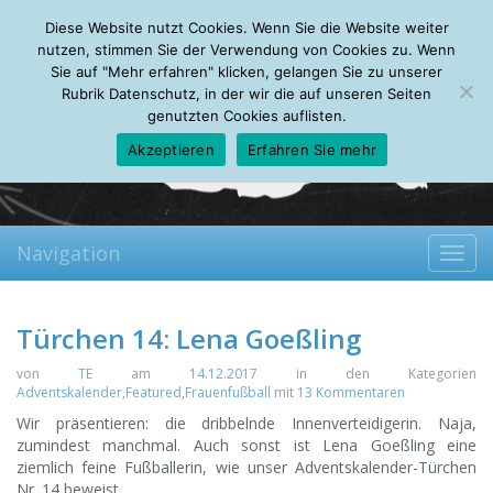
Saturday, 08.08.2026
Diese Website nutzt Cookies. Wenn Sie die Website weiter
Mein Account
About
Autoren
Leseempfehlungen
FAQ
nutzen, stimmen Sie der Verwendung von Cookies zu. Wenn
Sie auf "Mehr erfahren" klicken, gelangen Sie zu unserer
Rubrik Datenschutz, in der wir die auf unseren Seiten
genutzten Cookies auflisten.
Akzeptieren
Erfahren Sie mehr
Navigation
Toggl
navig
Türchen 14: Lena Goeßling
von
TE
am
14.12.2017
in den Kategorien
Adventskalender
,
Featured
,
Frauenfußball
mit
13 Kommentaren
Wir präsentieren: die dribbelnde Innenverteidigerin. Naja,
zumindest manchmal. Auch sonst ist Lena Goeßling eine
ziemlich feine Fußballerin, wie unser Adventskalender-Türchen
Nr. 14 beweist.