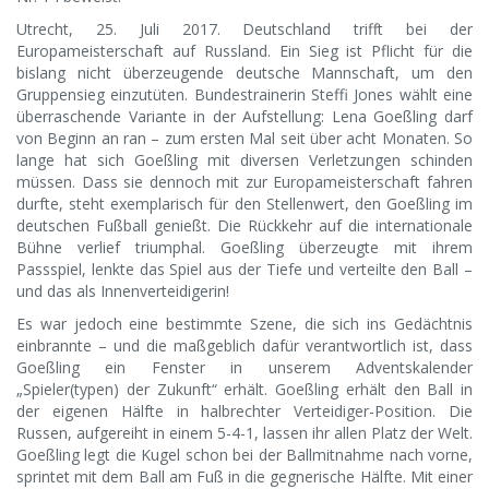
Utrecht, 25. Juli 2017. Deutschland trifft bei der
Europameisterschaft auf Russland. Ein Sieg ist Pflicht für die
bislang nicht überzeugende deutsche Mannschaft, um den
Gruppensieg einzutüten. Bundestrainerin Steffi Jones wählt eine
überraschende Variante in der Aufstellung: Lena Goeßling darf
von Beginn an ran – zum ersten Mal seit über acht Monaten. So
lange hat sich Goeßling mit diversen Verletzungen schinden
müssen. Dass sie dennoch mit zur Europameisterschaft fahren
durfte, steht exemplarisch für den Stellenwert, den Goeßling im
deutschen Fußball genießt. Die Rückkehr auf die internationale
Bühne verlief triumphal. Goeßling überzeugte mit ihrem
Passspiel, lenkte das Spiel aus der Tiefe und verteilte den Ball –
und das als Innenverteidigerin!
Es war jedoch eine bestimmte Szene, die sich ins Gedächtnis
einbrannte – und die maßgeblich dafür verantwortlich ist, dass
Goeßling ein Fenster in unserem Adventskalender
„Spieler(typen) der Zukunft“ erhält. Goeßling erhält den Ball in
der eigenen Hälfte in halbrechter Verteidiger-Position. Die
Russen, aufgereiht in einem 5-4-1, lassen ihr allen Platz der Welt.
Goeßling legt die Kugel schon bei der Ballmitnahme nach vorne,
sprintet mit dem Ball am Fuß in die gegnerische Hälfte. Mit einer