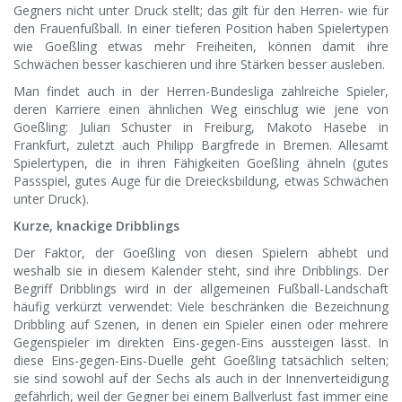
Gegners nicht unter Druck stellt; das gilt für den Herren- wie für
den Frauenfußball. In einer tieferen Position haben Spielertypen
wie Goeßling etwas mehr Freiheiten, können damit ihre
Schwächen besser kaschieren und ihre Stärken besser ausleben.
Man findet auch in der Herren-Bundesliga zahlreiche Spieler,
deren Karriere einen ähnlichen Weg einschlug wie jene von
Goeßling: Julian Schuster in Freiburg, Makoto Hasebe in
Frankfurt, zuletzt auch Philipp Bargfrede in Bremen. Allesamt
Spielertypen, die in ihren Fähigkeiten Goeßling ähneln (gutes
Passspiel, gutes Auge für die Dreiecksbildung, etwas Schwächen
unter Druck).
Kurze, knackige Dribblings
Der Faktor, der Goeßling von diesen Spielern abhebt und
weshalb sie in diesem Kalender steht, sind ihre Dribblings. Der
Begriff Dribblings wird in der allgemeinen Fußball-Landschaft
häufig verkürzt verwendet: Viele beschränken die Bezeichnung
Dribbling auf Szenen, in denen ein Spieler einen oder mehrere
Gegenspieler im direkten Eins-gegen-Eins aussteigen lässt. In
diese Eins-gegen-Eins-Duelle geht Goeßling tatsächlich selten;
sie sind sowohl auf der Sechs als auch in der Innenverteidigung
gefährlich, weil der Gegner bei einem Ballverlust fast immer eine