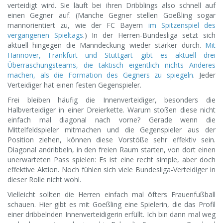
verteidigt wird. Sie läuft bei ihren Dribblings also schnell auf
einen Gegner auf. (Manche Gegner stellen Goeßling sogar
mannorientiert zu, wie der FC Bayern
im Spitzenspiel des
vergangenen Spieltags
.) In der Herren-Bundesliga setzt sich
aktuell hingegen die Manndeckung wieder stärker durch.
Mit
Hannover, Frankfurt und Stuttgart gibt es aktuell drei
Überraschungsteams, die taktisch eigentlich nichts Anderes
machen, als die Formation des Gegners zu spiegeln
. Jeder
Verteidiger hat einen festen Gegenspieler.
Frei bleiben häufig die Innenverteidiger, besonders die
Halbverteidiger in einer Dreierkette. Warum stoßen diese nicht
einfach mal diagonal nach vorne? Gerade wenn die
Mittelfeldspieler mitmachen und die Gegenspieler aus der
Position ziehen, können diese Vorstöße sehr effektiv sein.
Diagonal andribbeln, in den freien Raum starten, von dort einen
unerwarteten Pass spielen: Es ist eine recht simple, aber doch
effektive Aktion. Noch fühlen sich viele Bundesliga-Verteidiger in
dieser Rolle nicht wohl.
Vielleicht sollten die Herren einfach mal öfters Frauenfußball
schauen. Hier gibt es mit Goeßling eine Spielerin, die das Profil
einer dribbelnden Innenverteidigerin erfüllt. Ich bin dann mal weg