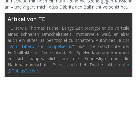
und schaue mir noch einmal in Ruhe die Szene gegen Russland
an – und ärgere mich, dass Däbritz den Ball nicht versenkt hat.
Artikel von TE
TE ist wie Thomas Tuchel: Lange Zeit predigte er die Vorteile
eines schnellen Umschaltspiels, mittlerweile weiß er aber
auch ein gutes Ballbesitzspiel zu schätzen. Autor des Buchs
"
Vom Libero zur Doppelsechs
" über die Geschichte der
Fußballtaktik in Deutschland. Bei Spielverlagerung kümmert
er sich hauptsächlich um die Bundesliga und die
Nationalmannschaft. Er ist auch bei Twitter aktiv
unter
@TobiasEscher
.