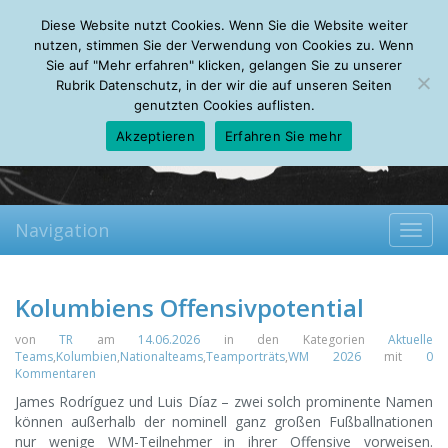
Thursday, 06.08.2026
Diese Website nutzt Cookies. Wenn Sie die Website weiter
Mein Account
About
Autoren
Leseempfehlungen
FAQ
nutzen, stimmen Sie der Verwendung von Cookies zu. Wenn
Sie auf "Mehr erfahren" klicken, gelangen Sie zu unserer
Rubrik Datenschutz, in der wir die auf unseren Seiten
genutzten Cookies auflisten.
Akzeptieren
Erfahren Sie mehr
Navigation
Toggl
navig
Kolumbiens Offensivpotential
von
TR
am
14.06.2026
in den Kategorien
Aktuelle
Teams
,
Kolumbien
,
Nationalteams
,
Teamporträts
,
WM 2026
mit
0
Kommentaren
James Rodríguez und Luis Díaz – zwei solch prominente Namen
können außerhalb der nominell ganz großen Fußballnationen
nur wenige WM-Teilnehmer in ihrer Offensive vorweisen.