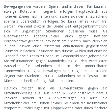
Bewegungen der vorderen Spieler sind in diesem Fall kaum in
etwaige Rotationen integriert, erfolgen hauptsächlich aus
höheren Zonen nach hinten und lassen sich dementsprechend
ebenfalls übersichtlich verfolgen. So kann James kaum frei
werden, während Díaz in der Breite weit entgegenkommt und
sich in ungünstigen Situationen duellieren muss. Als
ausgewiesener 1gegen1-Spieler auch gegen heftigen
Körperkontakt gelingt es ihm noch am ehesten, nach Zuspielen
in den Rücken eines trichternd anlaufenden gegnerischen
Stürmers in flachen Positionen sich durchzuwühlen und einzelne
Szenen für sein Team zu lösen. Im Gesamtbild aber gehören die
Abstoßsituationen gegen Manndedckung zu den wichtigsten
Baustellen für Kolumbien, die in der unmittelbaren
Turniervorbereitung zu bewältigen sind. Gegen einen starken
Gegner wie Frankreich musste Kolumbien beim Testspiel im
März sehr schnell auf lange Bälle umstellen.
Deutlich rosiger sieht die Aufbaustruktur gegen ein
Mittelfeldpressing aus. Aus einer 2-3-2-Grundstruktur heraus
variieren sowohl die Außenverteidiger als auch die
Mittelfeldspieler ihre Höhen flexibel. So bilden die Kolumbianer
temporäre Staffelungen mit Doppel-Sechs oder durch flachere