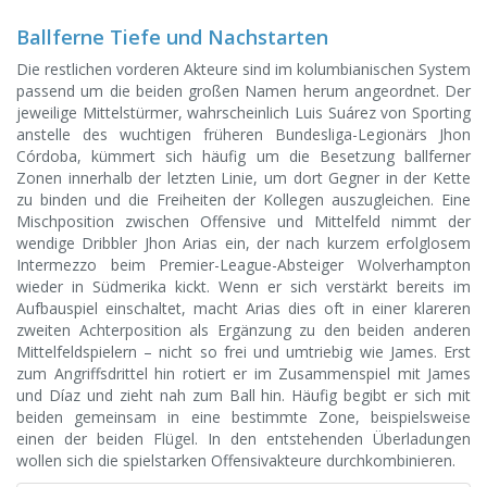
Ballferne Tiefe und Nachstarten
Die restlichen vorderen Akteure sind im kolumbianischen System
passend um die beiden großen Namen herum angeordnet. Der
jeweilige Mittelstürmer, wahrscheinlich Luis Suárez von Sporting
anstelle des wuchtigen früheren Bundesliga-Legionärs Jhon
Córdoba, kümmert sich häufig um die Besetzung ballferner
Zonen innerhalb der letzten Linie, um dort Gegner in der Kette
zu binden und die Freiheiten der Kollegen auszugleichen. Eine
Mischposition zwischen Offensive und Mittelfeld nimmt der
wendige Dribbler Jhon Arias ein, der nach kurzem erfolglosem
Intermezzo beim Premier-League-Absteiger Wolverhampton
wieder in Südmerika kickt. Wenn er sich verstärkt bereits im
Aufbauspiel einschaltet, macht Arias dies oft in einer klareren
zweiten Achterposition als Ergänzung zu den beiden anderen
Mittelfeldspielern – nicht so frei und umtriebig wie James. Erst
zum Angriffsdrittel hin rotiert er im Zusammenspiel mit James
und Díaz und zieht nah zum Ball hin. Häufig begibt er sich mit
beiden gemeinsam in eine bestimmte Zone, beispielsweise
einen der beiden Flügel. In den entstehenden Überladungen
wollen sich die spielstarken Offensivakteure durchkombinieren.