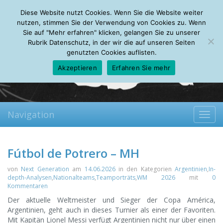
Saturday, 08.08.2026
Diese Website nutzt Cookies. Wenn Sie die Website weiter
Mein Account
About
Autoren
Leseempfehlungen
FAQ
nutzen, stimmen Sie der Verwendung von Cookies zu. Wenn
Sie auf "Mehr erfahren" klicken, gelangen Sie zu unserer
Rubrik Datenschutz, in der wir die auf unseren Seiten
genutzten Cookies auflisten.
Akzeptieren
Erfahren Sie mehr
Navigation
Toggl
navig
Fútbol de Potrero – MH
von
Next Generation
am
14.06.2026
in den Kategorien
Argentinien
,
In-
depth-Analysen
,
Nationalteams
,
Teamporträts
,
WM 2026
mit
0
Kommentaren
Der aktuelle Weltmeister und Sieger der Copa América,
Argentinien, geht auch in dieses Turnier als einer der Favoriten.
Mit Kapitän Lionel Messi verfügt Argentinien nicht nur über einen