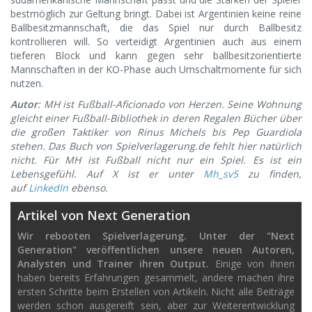
bestmöglich zur Geltung bringt. Dabei ist Argentinien keine reine
Ballbesitzmannschaft, die das Spiel nur durch Ballbesitz
kontrollieren will. So verteidigt Argentinien auch aus einem
tieferen Block und kann gegen sehr ballbesitzorientierte
Mannschaften in der KO-Phase auch Umschaltmomente für sich
nutzen.
Autor
: MH ist Fußball-Aficionado von Herzen. Seine Wohnung
gleicht einer Fußball-Bibliothek in deren Regalen Bücher über
die großen Taktiker von Rinus Michels bis Pep Guardiola
stehen. Das Buch von Spielverlagerung.de fehlt hier natürlich
nicht. Für MH ist Fußball nicht nur ein Spiel. Es ist ein
Lebensgefühl.
Auf X ist er unter
Mh_sv5
zu finden,
auf
LinkedIn
ebenso.
Artikel von Next Generation
Wir rebooten Spielverlagerung. Unter der "Next
Generation" veröffentlichen unsere neuen Autoren,
Analysten und Trainer ihren Output.
Einige von ihnen
haben bereits Erfahrungen gesammelt, andere machen ihre
ersten Schritte beim Erstellen von Artikeln. Nicht alle Beiträge
werden schon ausgereift sein, aber zur Weiterentwicklung