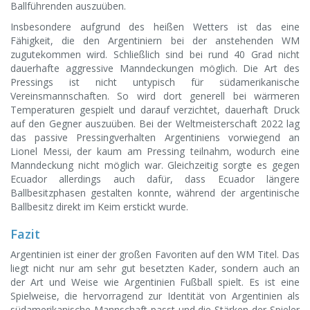
Ballführenden auszuüben.
Insbesondere aufgrund des heißen Wetters ist das eine
Fähigkeit, die den Argentiniern bei der anstehenden WM
zugutekommen wird. Schließlich sind bei rund 40 Grad nicht
dauerhafte aggressive Manndeckungen möglich. Die Art des
Pressings ist nicht untypisch für südamerikanische
Vereinsmannschaften. So wird dort generell bei wärmeren
Temperaturen gespielt und darauf verzichtet, dauerhaft Druck
auf den Gegner auszuüben. Bei der Weltmeisterschaft 2022 lag
das passive Pressingverhalten Argentiniens vorwiegend an
Lionel Messi, der kaum am Pressing teilnahm, wodurch eine
Manndeckung nicht möglich war. Gleichzeitig sorgte es gegen
Ecuador allerdings auch dafür, dass Ecuador längere
Ballbesitzphasen gestalten konnte, während der argentinische
Ballbesitz direkt im Keim erstickt wurde.
Fazit
Argentinien ist einer der großen Favoriten auf den WM Titel. Das
liegt nicht nur am sehr gut besetzten Kader, sondern auch an
der Art und Weise wie Argentinien Fußball spielt. Es ist eine
Spielweise, die hervorragend zur Identität von Argentinien als
südamerikanische Mannschaft passt und die Stärken der Spieler