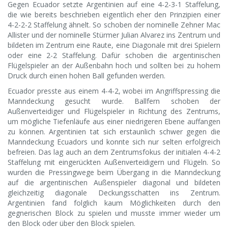
Gegen Ecuador setzte Argentinien auf eine 4-2-3-1 Staffelung,
die wie bereits beschrieben eigentlich eher den Prinzipien einer
4-2-2-2 Staffelung ähnelt. So schoben der nominelle Zehner Mac
Allister und der nominelle Stürmer Julian Alvarez ins Zentrum und
bildeten im Zentrum eine Raute, eine Diagonale mit drei Spielern
oder eine 2-2 Staffelung. Dafür schoben die argentinischen
Flügelspieler an der Außenbahn hoch und sollten bei zu hohem
Druck durch einen hohen Ball gefunden werden.
Ecuador presste aus einem 4-4-2, wobei im Angriffspressing die
Manndeckung gesucht wurde. Ballfern schoben der
Außenverteidiger und Flügelspieler in Richtung des Zentrums,
um mögliche Tiefenläufe aus einer niedrigeren Ebene auffangen
zu können. Argentinien tat sich erstaunlich schwer gegen die
Manndeckung Ecuadors und konnte sich nur selten erfolgreich
befreien. Das lag auch an dem Zentrumsfokus der initialen 4-4-2
Staffelung mit eingerückten Außenverteidigern und Flügeln. So
wurden die Pressingwege beim Übergang in die Manndeckung
auf die argentinischen Außenspieler diagonal und bildeten
gleichzeitig diagonale Deckungsschatten ins Zentrum.
Argentinien fand folglich kaum Möglichkeiten durch den
gegnerischen Block zu spielen und musste immer wieder um
den Block oder über den Block spielen.