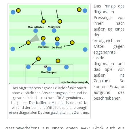
Das Prinzip des
diagonalen
Pressings von
innen nach
außen ist eines
der
erfolgreichsten
Mittel gegen
sogenannte
inside
diagonalen und
das Spiel von
außen ins
Zentrum. So
konnte Ecuador
Das Angriffspressing von Ecuador funktioniert
aufgrund des
ohne zusätzlichen Absicherungsspieler und ist
beschriebenen
gerade deshalb so schwer für Argentinien zu
bespielen. Der ballferne Mittelfeldspieler rückt
ein und der ballnahe Mittelfeldspieler erzeugt
einen diagonalen Deckungsschatten ins Zentrum.
Pressingverhaltens aus einem engen 4-4-2 Block auch aus