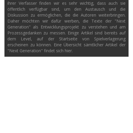
ihrer Verfasser finden wir es sehr wichtig, dass auch sie
öffentlich verfügbar sind, um den Austausch und die
Diskussion zu ermöglichen, die die Autoren weiterbringen.
Daher möchten wir dafür werben, die Texte der "Next
Generation" als Entwicklungsprojekt zu verstehen und am
Prozessgedanken zu messen. Einige Artikel sind bereits auf
dem Level, auf der Startseite von Spielverlagerung
erscheinen zu können. Eine Übersicht sämtlicher Artikel der
"Next Generation" findet sich hier.