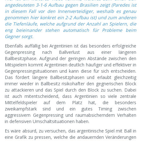
angedeuteten 3-1-6 Aufbau gegen Brasilien zeigt (Paredes ist
in diesem Fall vor den Innenverteidiger, weshalb es genau
genommen hier konkret ein 2-2 Aufbau ist) und zum anderen
die Tiefenläufe, welche aufgrund der Anzahl an Spielern, die
eng beieinander stehen automatisch für Probleme beim
Gegner sorgt.
Ebenfalls auffällig bei Argentinien ist das besonders erfolgreiche
Gegenpressing nach Ballverlust aus einer längeren
Ballbesitzphase. Aufgrund der geringen Abstände zwischen den
Mitspielern kommt Argentinien deutlich häufiger und effektiver in
Gegenpressingsituationen und kann diese für sich entscheiden.
Das fördert längere Ballbesitzphasen und erlaubt gleichzeitig
immer wieder in Ballbesitz risikohafter den gegnerischen Block
zu attackieren und das Spiel durch den Block zu suchen. Dabei
ist auch mitentscheidend, dass Argentinien so viele zentrale
Mittelfeldspieler auf dem Platz hat, die besonders
zweikampfstark sind und ein gutes Timing zwischen
aggressivem Gegenpressing und raumabsicherndem Verhalten
in defensiven Umschaltsituationen haben.
Es wäre absurd, zu versuchen, das argentinische Spiel mit Ball in
eine Grafik zu pressen, welche die andauernden Veränderungen