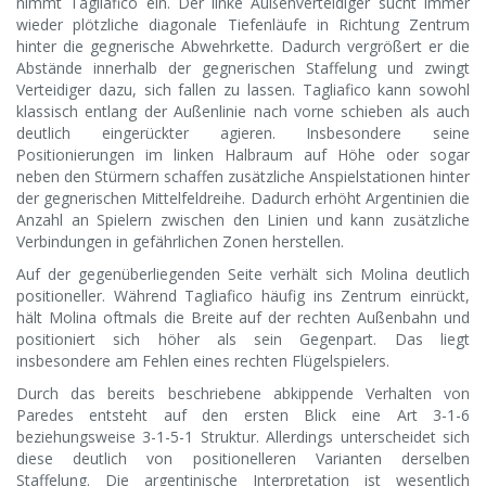
nimmt Tagliafico ein. Der linke Außenverteidiger sucht immer
wieder plötzliche diagonale Tiefenläufe in Richtung Zentrum
hinter die gegnerische Abwehrkette. Dadurch vergrößert er die
Abstände innerhalb der gegnerischen Staffelung und zwingt
Verteidiger dazu, sich fallen zu lassen. Tagliafico kann sowohl
klassisch entlang der Außenlinie nach vorne schieben als auch
deutlich eingerückter agieren. Insbesondere seine
Positionierungen im linken Halbraum auf Höhe oder sogar
neben den Stürmern schaffen zusätzliche Anspielstationen hinter
der gegnerischen Mittelfeldreihe. Dadurch erhöht Argentinien die
Anzahl an Spielern zwischen den Linien und kann zusätzliche
Verbindungen in gefährlichen Zonen herstellen.
Auf der gegenüberliegenden Seite verhält sich Molina deutlich
positioneller. Während Tagliafico häufig ins Zentrum einrückt,
hält Molina oftmals die Breite auf der rechten Außenbahn und
positioniert sich höher als sein Gegenpart. Das liegt
insbesondere am Fehlen eines rechten Flügelspielers.
Durch das bereits beschriebene abkippende Verhalten von
Paredes entsteht auf den ersten Blick eine Art 3-1-6
beziehungsweise 3-1-5-1 Struktur. Allerdings unterscheidet sich
diese deutlich von positionelleren Varianten derselben
Staffelung. Die argentinische Interpretation ist wesentlich