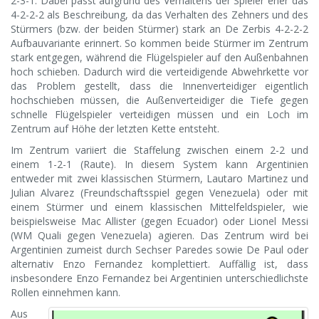
2-3-1. Dabei passt aufgrund des Verhaltens der Spieler eher das
4-2-2-2 als Beschreibung, da das Verhalten des Zehners und des
Stürmers (bzw. der beiden Stürmer) stark an De Zerbis 4-2-2-2
Aufbauvariante erinnert. So kommen beide Stürmer im Zentrum
stark entgegen, während die Flügelspieler auf den Außenbahnen
hoch schieben. Dadurch wird die verteidigende Abwehrkette vor
das Problem gestellt, dass die Innenverteidiger eigentlich
hochschieben müssen, die Außenverteidiger die Tiefe gegen
schnelle Flügelspieler verteidigen müssen und ein Loch im
Zentrum auf Höhe der letzten Kette entsteht.
Im Zentrum variiert die Staffelung zwischen einem 2-2 und
einem 1-2-1 (Raute). In diesem System kann Argentinien
entweder mit zwei klassischen Stürmern, Lautaro Martinez und
Julian Alvarez (Freundschaftsspiel gegen Venezuela) oder mit
einem Stürmer und einem klassischen Mittelfeldspieler, wie
beispielsweise Mac Allister (gegen Ecuador) oder Lionel Messi
(WM Quali gegen Venezuela) agieren. Das Zentrum wird bei
Argentinien zumeist durch Sechser Paredes sowie De Paul oder
alternativ Enzo Fernandez komplettiert. Auffällig ist, dass
insbesondere Enzo Fernandez bei Argentinien unterschiedlichste
Rollen einnehmen kann.
Aus