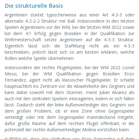
Die strukturelle Basis
Argentinien startet typischerweise aus einer Art 4-3-3 oder
alternativ 4-2-2-2 Struktur mit Ball. Insbesondere in den letzten
Spielen Argentiniens vor der WM, bei der letzten WM 2022 sowie
bei dem 4:1 Erfolg gegen Brasilien in der Qualifikation zur
Weltmeisterschaft setzte Argentinien auf die 4-3-3 Struktur.
Eigentlich lässt sich die Staffelung nicht als ein 4-3-3
beschreiben, jedoch lässt sich so am besten erklären, welche
Rollen welche Spieler übernehmen.
Insbesondere der rechte Flügelspieler, bei der WM 2022 Lionel
Messi, bei der WM Qualifikation gegen Brasilien Enzo
Fernandez, agiert nicht als klassischer Flügelspieler. Er schiebt
hauptsächlich ins Zentrum vor die Abwehrkette des Gegners und
kann dabei sowohl mit dem Stürmer, meist Julian Alvarez als
auch mit den zentralen Spielern interagieren, indem er sich fallen
lässt. Dadurch steht der linke Außenverteidiger des Gegners vor
dem großen Problem, ob er eine Zone ohne Gegenspieler
verteidigt oder mit dem Gegenspieler manndeckend mitgeht,
dafür große Räume auf dem rechten Flügel offenbart, in die
potenziell der rechte Außenverteidiger Molina vorstoßen kann.
Auffällig ist, dass das Verhalten von Enzo Fernandez auf dem