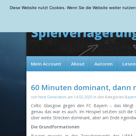
Friday, 07.08.2026
Diese Website nutzt Cookies. Wenn Sie die Website weiter nutzen
Mein Account
About
Autoren
Lesee
60 Minuten dominant, dann mi
von
Next Generation
am
14.02.2025
in den Kategorien
Bayer
Celtic Glasgow gegen den FC Bayern – das klingt
genau das war es auch. Im Hinspiel setzten sich die
über weite Strecken dominant, aber am Ende irgendw
Die Grundformationen
Bayern musste in der Zwischenrunde der UEFA