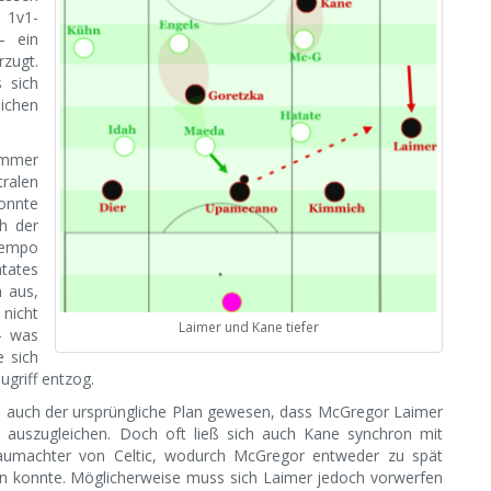
e 1v1-
– ein
zugt.
s sich
ichen
immer
ralen
konnte
h der
Tempo
tates
 aus,
 nicht
Laimer und Kane tiefer
– was
e sich
ugriff entzog.
h auch der ursprüngliche Plan gewesen, dass McGregor Laimer
auszugleichen. Doch oft ließ sich auch Kane synchron mit
raumachter von Celtic, wodurch McGregor entweder zu spät
ösen konnte. Möglicherweise muss sich Laimer jedoch vorwerfen