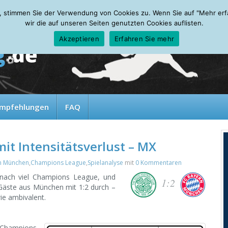
, stimmen Sie der Verwendung von Cookies zu. Wenn Sie auf "Mehr erfah
wir die auf unseren Seiten genutzten Cookies auflisten.
Akzeptieren
Erfahren Sie mehr
mpfehlungen
FAQ
t Intensitätsverlust – MX
n München
,
Champions League
,
Spielanalyse
mit
0 Kommentaren
 nach viel Champions League, und
1:2
 Gäste aus München mit 1:2 durch –
ie ambivalent.
 Champions