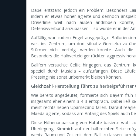
Dabei entstand jedoch ein Problem: Besonders Lai
indem er etwas höher agierte und dennoch anspielb
Dreierlinie weit nach außen andribbeln konnte
Defensivverbund anzupassen – so wurde er in der An
Auffällig war zudem Engel ausgeprägte Ballorienti
weit ins Zentrum, um dort situativ Goretzka zu üb
Stürmer nicht verfolgt werden konnte. Auch die Ve
Besonders die Halbverteidiger rückten aggressiv hera
Ballfern versuchte Celtic hingegen, das Zentrum
speziell durch Musiala – aufzufangen. Diese Läufe
Pressinglinie sonst unbemerkt bleiben können.
Gleichzahl-Herstellung führt zu herbeigeführter
Wie bereits angedeutet, formierte sich Bayern früh n
insgesamt eher einem 3-4-3 entsprach. Dabei ließ 
meist rechts neben Upamecano fallen. Darauf reagier
Maeda agierte, sodass am Anfang des Spiels auch bei 
Diese Höhenanpassung von Hatate basierte wohl au
Überlegung, Kimmich auf der halbrechten Seite mög
wenig Raum und Zeit mit dem Ball zu lassen, um d