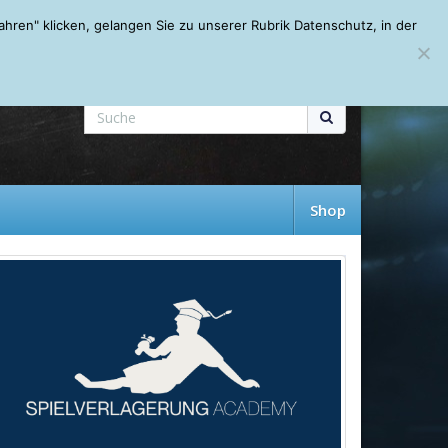
Mein Account
About
Autoren
Leseempfehlungen
FAQ
ren" klicken, gelangen Sie zu unserer Rubrik Datenschutz, in der
Shop