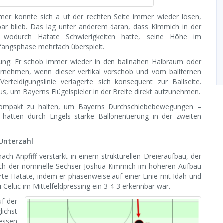
mer konnte sich a uf der rechten Seite immer wieder lösen,
ar blieb. Das lag unter anderem daran, dass Kimmich in der
, wodurch Hatate Schwierigkeiten hatte, seine Höhe im
fangsphase mehrfach überspielt.
erung: Er schob immer wieder in den ballnahen Halbraum oder
ernehmen, wenn dieser vertikal vorschob und vom ballfernen
rteidigungslinie verlagerte sich konsequent zur Ballseite.
us, um Bayerns Flügelspieler in der Breite direkt aufzunehmen.
 kompakt zu halten, um Bayerns Durchschiebebewegungen –
 hätten durch Engels starke Ballorientierung in der zweiten
 Unterzahl
ach Anpfiff verstärkt in einem strukturellen Dreieraufbau, der
sich der nominelle Sechser Joshua Kimmich im höheren Aufbau
te Hatate, indem er phasenweise auf einer Linie mit Idah und
Celtic im Mittelfeldpressing ein 3-4-3 erkennbar war.
f der
lichst
essen