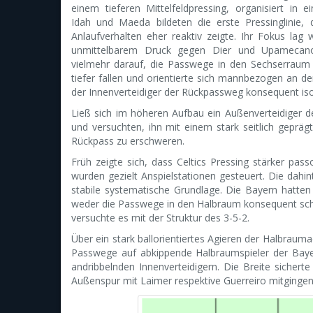
einem tieferen Mittelfeldpressing, organisiert in e
Idah und Maeda bildeten die erste Pressinglinie, 
Anlaufverhalten eher reaktiv zeigte. Ihr Fokus lag 
unmittelbarem Druck gegen Dier und Upamecan
vielmehr darauf, die Passwege in den Sechserraum z
tiefer fallen und orientierte sich mannbezogen an 
der Innenverteidiger der Rückpassweg konsequent iso
Ließ sich im höheren Aufbau ein Außenverteidiger d
und versuchten, ihn mit einem stark seitlich geprägt
Rückpass zu erschweren.
Früh zeigte sich, dass Celtics Pressing stärker pass
wurden gezielt Anspielstationen gesteuert. Die dahint
stabile systematische Grundlage. Die Bayern hatten
weder die Passwege in den Halbraum konsequent schl
versuchte es mit der Struktur des 3-5-2.
Über ein stark ballorientiertes Agieren der Halbrauma
Passwege auf abkippende Halbraumspieler der Bayern
andribbelnden Innenverteidigern. Die Breite siche
Außenspur mit Laimer respektive Guerreiro mitgingen,