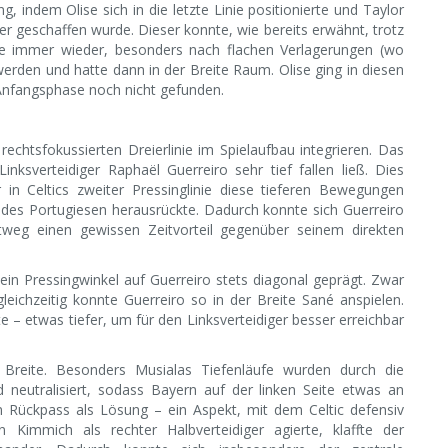
g, indem Olise sich in die letzte Linie positionierte und Taylor
r geschaffen wurde. Dieser konnte, wie bereits erwähnt, trotz
ate immer wieder, besonders nach flachen Verlagerungen (wo
erden und hatte dann in der Breite Raum. Olise ging in diesen
 Anfangsphase noch nicht gefunden.
chtsfokussierten Dreierlinie im Spielaufbau integrieren. Das
nksverteidiger Raphaël Guerreiro sehr tief fallen ließ. Dies
 in Celtics zweiter Pressinglinie diese tieferen Bewegungen
l des Portugiesen herausrückte. Dadurch konnte sich Guerreiro
tweg einen gewissen Zeitvorteil gegenüber seinem direkten
ein Pressingwinkel auf Guerreiro stets diagonal geprägt. Zwar
eichzeitig konnte Guerreiro so in der Breite Sané anspielen.
te – etwas tiefer, um für den Linksverteidiger besser erreichbar
r Breite. Besonders Musialas Tiefenläufe wurden durch die
 neutralisiert, sodass Bayern auf der linken Seite etwas an
 Rückpass als Lösung – ein Aspekt, mit dem Celtic defensiv
immich als rechter Halbverteidiger agierte, klaffte der