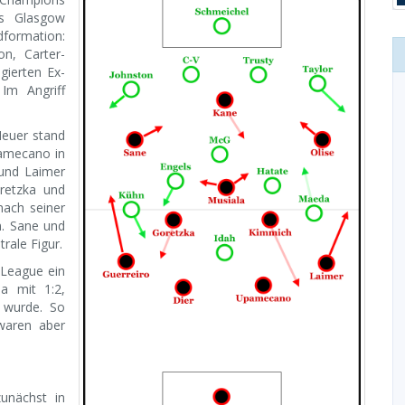
s Glasgow
dformation:
n, Carter-
agierten Ex-
Im Angriff
Neuer stand
pamecano in
 und Laimer
retzka und
nach seiner
m. Sane und
rale Figur.
 League ein
la mit 1:2,
 wurde. So
waren aber
unächst in