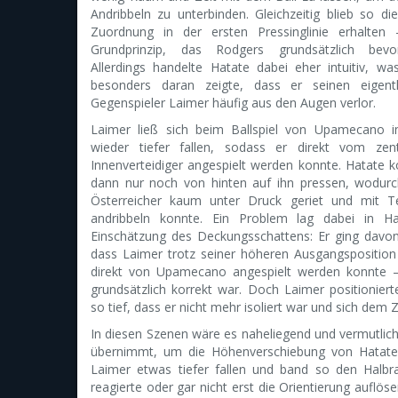
Andribbeln zu unterbinden. Gleichzeitig blieb so di
Zuordnung in der ersten Pressinglinie erhalten 
Grundprinzip, das Rodgers grundsätzlich bevor
Allerdings handelte Hatate dabei eher intuitiv, wa
besonders daran zeigte, dass er seinen eigentl
Gegenspieler Laimer häufig aus den Augen verlor.
Laimer ließ sich beim Ballspiel von Upamecano 
wieder tiefer fallen, sodass er direkt vom zent
Innenverteidiger angespielt werden konnte. Hatate 
dann nur noch von hinten auf ihn pressen, wodurc
Österreicher kaum unter Druck geriet und mit 
andribbeln konnte. Ein Problem lag dabei in Ha
Einschätzung des Deckungsschattens: Er ging davon
dass Laimer trotz seiner höheren Ausgangsposition
direkt von Upamecano angespielt werden konnte 
grundsätzlich korrekt war. Doch Laimer positioniert
so tief, dass er nicht mehr isoliert war und sich dem Z
In diesen Szenen wäre es naheliegend und vermutlic
übernimmt, um die Höhenverschiebung von Hatate 
Laimer etwas tiefer fallen und band so den Halb
reagierte oder gar nicht erst die Orientierung aufl