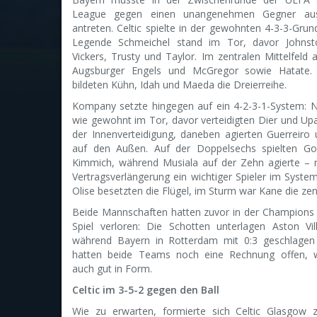
League gegen einen unangenehmen Gegner au
antreten. Celtic spielte in der gewohnten 4-3-3-Grun
Legende Schmeichel stand im Tor, davor Johnsto
Vickers, Trusty und Taylor. Im zentralen Mittelfeld 
Augsburger Engels und McGregor sowie Hatate. 
bildeten Kühn, Idah und Maeda die Dreierreihe.
Kompany setzte hingegen auf ein 4-2-3-1-System: 
wie gewohnt im Tor, davor verteidigten Dier und U
der Innenverteidigung, daneben agierten Guerreiro
auf den Außen. Auf der Doppelsechs spielten Go
Kimmich, während Musiala auf der Zehn agierte – 
Vertragsverlängerung ein wichtiger Spieler im Syste
Olise besetzten die Flügel, im Sturm war Kane die zent
Beide Mannschaften hatten zuvor in der Champions
Spiel verloren: Die Schotten unterlagen Aston Vil
während Bayern in Rotterdam mit 0:3 geschlagen
hatten beide Teams noch eine Rechnung offen, 
auch gut in Form.
Celtic im 3-5-2 gegen den Ball
Wie zu erwarten, formierte sich Celtic Glasgow z