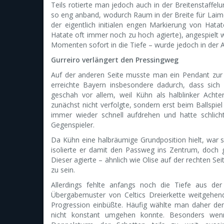
Teils rotierte man jedoch auch in der Breitenstaffelun
so eng anband, wodurch Raum in der Breite für Laime
der eigentlich initialen engen Markierung von Hat
Hatate oft immer noch zu hoch agierte), angespielt w
Momenten sofort in die Tiefe – wurde jedoch in der
Gurreiro verlängert den Pressingweg
Auf der anderen Seite musste man ein Pendant zur re
erreichte Bayern insbesondere dadurch, dass sich Li
geschah vor allem, weil Kühn als halblinker Achter
zunächst nicht verfolgte, sondern erst beim Ballspie
immer wieder schnell aufdrehen und hatte schlich
Gegenspieler.
Da Kühn eine halbräumige Grundposition hielt, war s
isolierte er damit den Passweg ins Zentrum, doch gl
Dieser agierte – ähnlich wie Olise auf der rechten Sei
zu sein.
Allerdings fehlte anfangs noch die Tiefe aus de
Übergabemuster von Celtics Dreierkette weitgehend
Progression einbüßte. Häufig wählte man daher den
nicht konstant umgehen konnte. Besonders wenn K