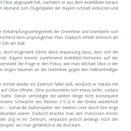
uf Olise abgespielt hat, nachdem er aus dem Andribbeln heraus
 Abstand zum Flügelspieler der Bayern schnell verkürzen und
Bekämpfungsverlegenheit der Dreierlinie und orientierte sich
rechend dem ursprünglichen Plan. Dadurch erhielt Kimmich als
 Zeit am Ball.
, doch insgesamt führte diese Anpassung dazu, dass sich die
schob. Bayern konnte zunehmend Andribbel-Momente auf der
verstärkt die Frage in den Fokus, wie man Michael Olise in der
 in engen Räumen an der Seitenlinie gegen den Halbverteidiger
er immer wieder ins Zentrum fallen ließ, wodurch er Hatate mit
f Olise öffnete. Olise positionierte sich etwas tiefer, sodass
 hatte. Dieser verteidigte die weiten Wege nicht konsequent
lgemeine Schwäche des flachen 3-5-2) in der Breite wiederholt
en – zumal die Außenspieler der zweiten Linie durch ihre enge
s gebunden waren. Dadurch brachte man den Franzosen immer
eder zog er ins Zentrum, verpasste jedoch anfangs noch der
Beispiel, wo man gefährlich in die Box kam.