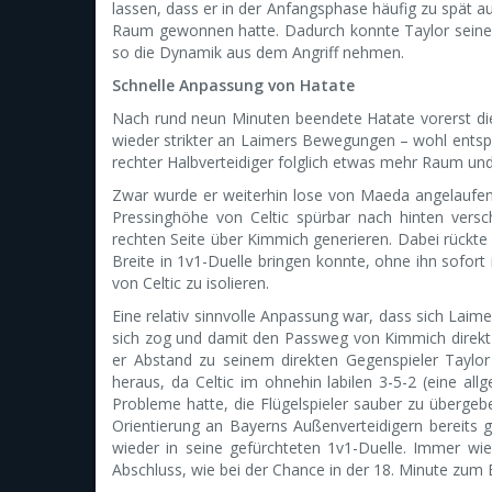
lassen, dass er in der Anfangsphase häufig zu spät a
Raum gewonnen hatte. Dadurch konnte Taylor seinen
so die Dynamik aus dem Angriff nehmen.
Schnelle Anpassung von Hatate
Nach rund neun Minuten beendete Hatate vorerst die 
wieder strikter an Laimers Bewegungen – wohl entsp
rechter Halbverteidiger folglich etwas mehr Raum und
Zwar wurde er weiterhin lose von Maeda angelaufen
Pressinghöhe von Celtic spürbar nach hinten ver
rechten Seite über Kimmich generieren. Dabei rückte 
Breite in 1v1-Duelle bringen konnte, ohne ihn sofort
von Celtic zu isolieren.
Eine relativ sinnvolle Anpassung war, dass sich Laim
sich zog und damit den Passweg von Kimmich direkt au
er Abstand zu seinem direkten Gegenspieler Taylor
heraus, da Celtic im ohnehin labilen 3-5-2 (eine al
Probleme hatte, die Flügelspieler sauber zu übergeb
Orientierung an Bayerns Außenverteidigern bereit
wieder in seine gefürchteten 1v1-Duelle. Immer wi
Abschluss, wie bei der Chance in der 18. Minute zum 