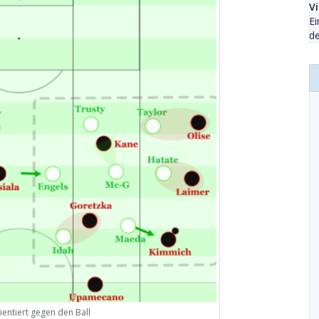
V
Ei
de
rientiert gegen den Ball