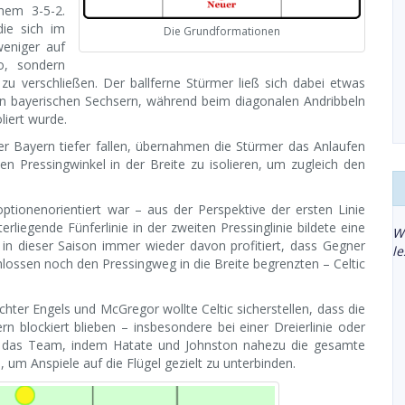
inem 3-5-2.
die sich im
Die Grundformationen
weniger auf
o, sondern
u verschließen. Der ballferne Stürmer ließ sich dabei etwas
den bayerischen Sechsern, während beim diagonalen Andribbeln
liert wurde.
er Bayern tiefer fallen, übernahmen die Stürmer das Anlaufen
en Pressingwinkel in der Breite zu isolieren, um zugleich den
optionenorientiert war – aus der Perspektive der ersten Linie
erliegende Fünferlinie in der zweiten Pressinglinie bildete eine
W
 in dieser Saison immer wieder davon profitiert, dass Gegner
l
ossen noch den Pressingweg in die Breite begrenzten – Celtic
chter Engels und McGregor wollte Celtic sicherstellen, dass die
 blockiert blieben – insbesondere bei einer Dreierlinie oder
rte das Team, indem Hatate und Johnston nahezu die gesamte
 um Anspiele auf die Flügel gezielt zu unterbinden.