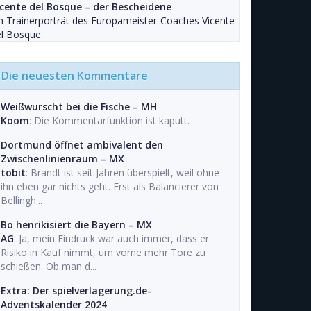
icente del Bosque – der Bescheidene
n Trainerporträt des Europameister-Coaches Vicente
l Bosque.
Die neuesten Kommentare
Weißwurscht bei die Fische – MH
Koom
: Die Kommentarfunktion ist kaputt.
Dortmund öffnet ambivalent den
Zwischenlinienraum – MX
tobit
: Brandt ist seit Jahren überspielt, weil ohne
ihn eben gar nichts geht. Erst als Balancierer von
Bellingh...
Bo henrikisiert die Bayern – MX
AG
: Ja, mein Eindruck war auch immer, dass er
Risiko in Kauf nimmt, um vorne mehr Tore zu
schießen. Ob man d...
Extra: Der spielverlagerung.de-
Adventskalender 2024