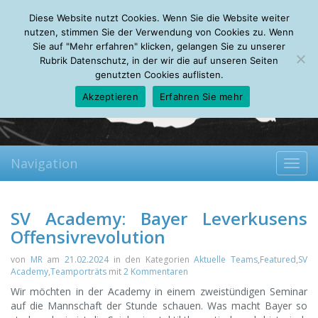
Sunday, 09.08.2026
Diese Website nutzt Cookies. Wenn Sie die Website weiter
Mein Account
About
Autoren
Leseempfehlungen
FAQ
nutzen, stimmen Sie der Verwendung von Cookies zu. Wenn
Sie auf "Mehr erfahren" klicken, gelangen Sie zu unserer
Rubrik Datenschutz, in der wir die auf unseren Seiten
genutzten Cookies auflisten.
Akzeptieren
Erfahren Sie mehr
Navigation
Toggl
navig
SV Academy: Bayer Leverkusens
Offensivrevolution
von
MR
am
21.02.2024
in den Kategorien
Aktuelle Teams
,
Featured
,
SV
Academy
,
Teamporträts
mit
2 Kommentaren
Wir möchten in der Academy in einem zweistündigen Seminar
auf die Mannschaft der Stunde schauen. Was macht Bayer so