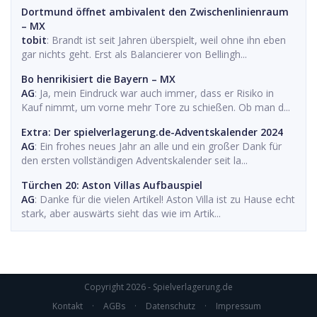
Dortmund öffnet ambivalent den Zwischenlinienraum
– MX
tobit
: Brandt ist seit Jahren überspielt, weil ohne ihn eben
gar nichts geht. Erst als Balancierer von Bellingh...
Bo henrikisiert die Bayern – MX
AG
: Ja, mein Eindruck war auch immer, dass er Risiko in
Kauf nimmt, um vorne mehr Tore zu schießen. Ob man d...
Extra: Der spielverlagerung.de-Adventskalender 2024
AG
: Ein frohes neues Jahr an alle und ein großer Dank für
den ersten vollständigen Adventskalender seit la...
Türchen 20: Aston Villas Aufbauspiel
AG
: Danke für die vielen Artikel! Aston Villa ist zu Hause echt
stark, aber auswärts sieht das wie im Artik...
Copyright 2026 - Spielverlagerung.de
Kontakt
·
AGBs
·
Datenschutz
·
Impressum