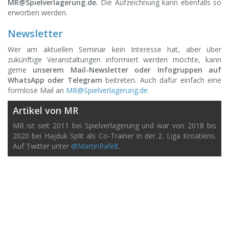
MR@Spielverlagerung.de
.
Die Aufzeichnung kann ebenfalls so
erworben werden.
Newsletter
Wer am aktuellen Seminar kein Interesse hat, aber über
zukünftige Veranstaltungen informiert werden möchte, kann
gerne
unserem Mail-Newsletter oder Infogruppen auf
WhatsApp oder Telegram
beitreten. Auch dafür einfach eine
formlose Mail an
MR@Spielverlagerung.de
.
Artikel von MR
MR ist seit 2011 bei Spielverlagerung und war von 2018 bis
2020 bei Hajduk Split als Co-Trainer in der 2. Liga Kroatiens.
Auf Twitter unter
@MartinRafelt
.