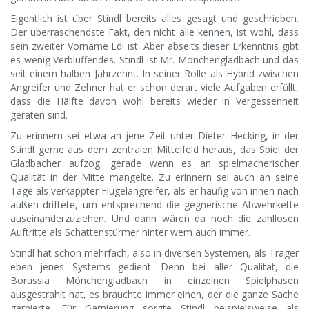
Eigentlich ist über Stindl bereits alles gesagt und geschrieben.
Der überraschendste Fakt, den nicht alle kennen, ist wohl, dass
sein zweiter Vorname Edi ist. Aber abseits dieser Erkenntnis gibt
es wenig Verblüffendes. Stindl ist Mr. Mönchengladbach und das
seit einem halben Jahrzehnt. In seiner Rolle als Hybrid zwischen
Angreifer und Zehner hat er schon derart viele Aufgaben erfüllt,
dass die Hälfte davon wohl bereits wieder in Vergessenheit
geraten sind.
Zu erinnern sei etwa an jene Zeit unter Dieter Hecking, in der
Stindl gerne aus dem zentralen Mittelfeld heraus, das Spiel der
Gladbacher aufzog, gerade wenn es an spielmacherischer
Qualität in der Mitte mangelte. Zu erinnern sei auch an seine
Tage als verkappter Flügelangreifer, als er häufig von innen nach
außen driftete, um entsprechend die gegnerische Abwehrkette
auseinanderzuziehen. Und dann wären da noch die zahllosen
Auftritte als Schattenstürmer hinter wem auch immer.
Stindl hat schon mehrfach, also in diversen Systemen, als Träger
eben jenes Systems gedient. Denn bei aller Qualität, die
Borussia Mönchengladbach in einzelnen Spielphasen
ausgestrahlt hat, es brauchte immer einen, der die ganze Sache
garnierte. Für Garnierung sorgte Stindl beispielsweise als