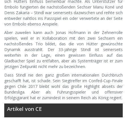
sich Hütters Einfluss bemerkbar machte. Als Unterstützer für
Embolo fungierten die nachstoßenden Sechser Manu Koné und
Denis Zakaria – Stindl war seinerseits dazwischen und reihte sich
entweder nahtlos ins Passspiel ein oder verwertete an der Seite
von Embolo ebenso Anspiele.
Aber zuweilen kann auch Jonas Hofmann in der Zehnerrolle
spielen, weil er in Kollaboration mit den zwei Sechsern ein
nachstoßendes Trio bildet, das die von Hütter gewünschte
Dynamik ausstrahlt. Der 33-jährige Stindl ist seinerseits
weiterhin in der Lage, einen gewissen Einfluss auf das
Gladbacher Spiel zu entfalten, aber als Systemträger ist er zum
jetzigen Zeitpunkt nicht mehr zu bezeichnen.
Dass Stindl nie den ganz großen internationalen Durchbruch
geschafft hat, ist schade. Sein Siegtreffer im Confed-Cup-Finale
gegen Chile 2017 bleibt wohl das große Highlight abseits der
Bundesliga. Aber als Führungsspieler und offensiver
Erfolgsgarant hat er zumindest in seinem Reich als König regiert.
Artikel von CE