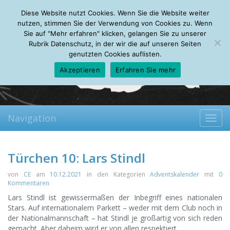
Saturday, 08.08.2026
Diese Website nutzt Cookies. Wenn Sie die Website weiter
Mein Account
About
Autoren
Leseempfehlungen
FAQ
nutzen, stimmen Sie der Verwendung von Cookies zu. Wenn
Sie auf "Mehr erfahren" klicken, gelangen Sie zu unserer
Rubrik Datenschutz, in der wir die auf unseren Seiten
genutzten Cookies auflisten.
Akzeptieren
Erfahren Sie mehr
Navigation
Toggl
navig
Türchen 10: Lars Stindl
von
CE
am
10.12.2021
in den Kategorien
Adventskalender
mit
0
Kommentaren
Lars Stindl ist gewissermaßen der Inbegriff eines nationalen
Stars. Auf internationalem Parkett – weder mit dem Club noch in
der Nationalmannschaft – hat Stindl je großartig von sich reden
gemacht. Aber daheim wird er von allen respektiert.