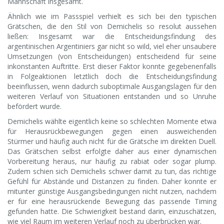
Mannschaft insgesamt.
Ähnlich wie im Passspiel verhielt es sich bei den typischen
Grätschen, die den Stil von Demichelis so resolut aussehen
ließen: Insgesamt war die Entscheidungsfindung des
argentinischen Argentiniers gar nicht so wild, viel eher unsaubere
Umsetzungen (von Entscheidungen) entscheidend für seine
inkonstanten Auftritte. Erst dieser Faktor konnte gegebenenfalls
in Folgeaktionen letztlich doch die Entscheidungsfindung
beeinflussen, wenn dadurch suboptimale Ausgangslagen für den
weiteren Verlauf von Situationen entstanden und so Unruhe
befördert wurde.
Demichelis wählte eigentlich keine so schlechten Momente etwa
für Herausrückbewegungen gegen einen ausweichenden
Stürmer und häufig auch nicht für die Grätsche im direkten Duell.
Das Grätschen selbst erfolgte daher aus einer dynamischen
Vorbereitung heraus, nur häufig zu rabiat oder sogar plump.
Zudem schien sich Demichelis schwer damit zu tun, das richtige
Gefühl für Abstände und Distanzen zu finden. Daher konnte er
mitunter günstige Ausgangsbedingungen nicht nutzen, nachdem
er für eine herausrückende Bewegung das passende Timing
gefunden hatte. Die Schwierigkeit bestand darin, einzuschätzen,
wie viel Raum im weiteren Verlauf noch zu überbrücken war.