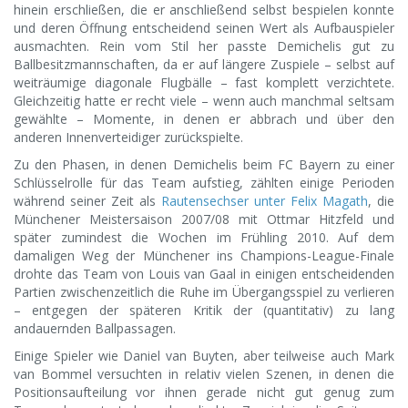
hinein erschließen, die er anschließend selbst bespielen konnte
und deren Öffnung entscheidend seinen Wert als Aufbauspieler
ausmachten. Rein vom Stil her passte Demichelis gut zu
Ballbesitzmannschaften, da er auf längere Zuspiele – selbst auf
weiträumige diagonale Flugbälle – fast komplett verzichtete.
Gleichzeitig hatte er recht viele – wenn auch manchmal seltsam
gewählte – Momente, in denen er abbrach und über den
anderen Innenverteidiger zurückspielte.
Zu den Phasen, in denen Demichelis beim FC Bayern zu einer
Schlüsselrolle für das Team aufstieg, zählten einige Perioden
während seiner Zeit als
Rautensechser unter Felix Magath
, die
Münchener Meistersaison 2007/08 mit Ottmar Hitzfeld und
später zumindest die Wochen im Frühling 2010. Auf dem
damaligen Weg der Münchener ins Champions-League-Finale
drohte das Team von Louis van Gaal in einigen entscheidenden
Partien zwischenzeitlich die Ruhe im Übergangsspiel zu verlieren
– entgegen der späteren Kritik der (quantitativ) zu lang
andauernden Ballpassagen.
Einige Spieler wie Daniel van Buyten, aber teilweise auch Mark
van Bommel versuchten in relativ vielen Szenen, in denen die
Positionsaufteilung vor ihnen gerade nicht gut genug zum