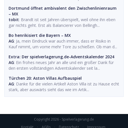
Dortmund öffnet ambivalent den Zwischenlinienraum
– MX
tobit
: Brandt ist seit Jahren überspielt, weil ohne ihn eben
gar nichts geht. Erst als Balancierer von Bellingh...
Bo henrikisiert die Bayern – MX
AG
: Ja, mein Eindruck war auch immer, dass er Risiko in
Kauf nimmt, um vorne mehr Tore zu schießen. Ob man d...
Extra: Der spielverlagerung.de-Adventskalender 2024
AG
: Ein frohes neues Jahr an alle und ein großer Dank für
den ersten vollständigen Adventskalender seit la...
Türchen 20: Aston Villas Aufbauspiel
AG
: Danke für die vielen Artikel! Aston Villa ist zu Hause echt
stark, aber auswärts sieht das wie im Artik...
Copyright 2026 - Spielverlagerung.de
Kontakt
·
AGBs
·
Datenschutz
·
Impressum