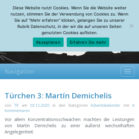
Sunday, 09.08.2026
Diese Website nutzt Cookies. Wenn Sie die Website weiter
Mein Account
About
Autoren
Leseempfehlungen
FAQ
nutzen, stimmen Sie der Verwendung von Cookies zu. Wenn
Sie auf "Mehr erfahren" klicken, gelangen Sie zu unserer
Rubrik Datenschutz, in der wir die auf unseren Seiten
genutzten Cookies auflisten.
Akzeptieren
Erfahren Sie mehr
Navigation
Toggl
navig
Türchen 3: Martín Demichelis
von
TR
am
03.12.2020
in den Kategorien
Adventskalender
mit
6
Kommentaren
Vor allem Konzentrationsschwächen machten die Leistungen
von Martín Demichelis zu einer äußerst wechselhaften
Angelegenheit.