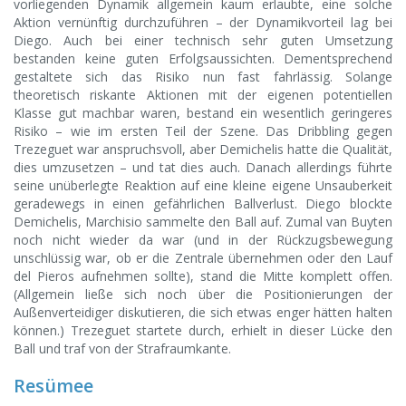
vorliegenden Dynamik allgemein kaum erlaubte, eine solche
Aktion vernünftig durchzuführen – der Dynamikvorteil lag bei
Diego. Auch bei einer technisch sehr guten Umsetzung
bestanden keine guten Erfolgsaussichten. Dementsprechend
gestaltete sich das Risiko nun fast fahrlässig. Solange
theoretisch riskante Aktionen mit der eigenen potentiellen
Klasse gut machbar waren, bestand ein wesentlich geringeres
Risiko – wie im ersten Teil der Szene. Das Dribbling gegen
Trezeguet war anspruchsvoll, aber Demichelis hatte die Qualität,
dies umzusetzen – und tat dies auch. Danach allerdings führte
seine unüberlegte Reaktion auf eine kleine eigene Unsauberkeit
geradewegs in einen gefährlichen Ballverlust. Diego blockte
Demichelis, Marchisio sammelte den Ball auf. Zumal van Buyten
noch nicht wieder da war (und in der Rückzugsbewegung
unschlüssig war, ob er die Zentrale übernehmen oder den Lauf
del Pieros aufnehmen sollte), stand die Mitte komplett offen.
(Allgemein ließe sich noch über die Positionierungen der
Außenverteidiger diskutieren, die sich etwas enger hätten halten
können.) Trezeguet startete durch, erhielt in dieser Lücke den
Ball und traf von der Strafraumkante.
Resümee