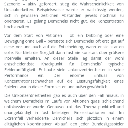
Szenerie – aktiv gefordert, stieg die Wahrscheinlichkeit von
Unsauberkeiten. Beispielsweise würde er nachlässig werden,
sich in gewissen zeitlichen Abständen jeweils nochmal zu
orientieren. Es gelang Demichelis nicht gut, die Konzentration
hochzuhalten.
Vor dem Start von Aktionen – ob ein Dribbling oder eine
Bewegung ohne Ball – bereitete sich Demichelis oft erst gut auf
diese vor und auch auf die Entscheidung, wann er sie starten
solle. Nur blieb die Sorgfalt dann fast nie konstant über größere
Intervalle erhalten. An dieser Stelle lag damit der wohl
entscheidendste Knackpunkt für Demichelis´ typische
Fehleranfälligkeit: Er baute viele Unkonzentriertheiten in seine
Performance ein. Der enorme Einfluss von
Konzentrationsschwächen auf die Leistungsfähigkeit eines
Spielers war in dieser Form selten und außergewöhnlich.
Die Unkonzentriertheiten gab es auch über den Fall hinaus, in
welchem Demichelis im Laufe von Aktionen quasi schleichend
unfokussierter wurde. Genauso trat das Thema punktuell und
unangekündigt in fast beliebigen Einzelsituationen auf. Im
Extremfall verhedderte Demichelis sich plötzlich in einem
alltäglichen koordinativen Ablauf, den jeder Bundesligaspieler