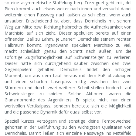
so eine asymmetrische Staffelung her). Trezeguet geht mit, del
Piero kommt auch etwas weiter nach innen und versucht dabei
weiterhin einen Passweg nach außen zu schließen, wenn auch
unsauber. Entscheidend ist aber, dass Demichelis mit seinem
Weg zur Mitte bzw. Richtung halbrechts die Aufmerksamkeit von
Marchisio auf sich zieht. Dieser spekuliert bereits auf einen
öffnenden Ball zu Lahm, je „näher“ Demichelis seinem rechten
Halbraum kommt. Irgendwann spekuliert Marchisio zu viel,
macht schließlich genau den Schritt nach außen, um die
sofortige Zugriffsmöglichkeit auf Schweinsteiger zu verlieren.
Dieser hatte sich durchgehend sauber zwischen den zwei
Gegenspielern gehalten. Demichelis findet den richtigen
Moment, um aus dem Lauf heraus mit dem Fuß abzukappen
und einen scharfen Laserpass mittig zwischen den zwei
Stürmern und durch zwei weiterer Schnittstellen hindurch auf
Schweinsteiger zu spielen. Solche Aktionen waren die
Glanzmomente des Argentiniers. Er spielte nicht nur einen
wertvollen Vertikalpass, sondern bereitete sich die Möglichkeit
und die passende Dynamik dafür quasi selbst vor.
Speziell kurzes Verzögern und sonstige kleine Tempowechsel
gehörten in der Ballführung zu den wichtigsten Qualitäten von
Demichelis. Damit ließen sich einzelne Passwege ins Mittelfeld