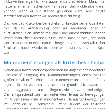
inklusive ihm eigentlich wie automatisiert ablieferte. Manchmal
hätte er einen einfachen und harmlosen Ball problemlos klären
können, wenn er nur stehen geblieben wäre, aber neigte
stattdessen den Körper wie apathisch leicht weg.
Das war das Risiko bei Demichelis: Er brachte seine Qualitäten
mit, ob als Aufbauspieler oder als Abräumer, aber ihn
aufzustellen hieß immer mit einer überdurchschnittlich hohen
Wahrscheinlichkeit rechnen zu müssen, dass er zwei, drei oder
vier Situationen in einer Partie – losgelöst von dessen taktischer
Struktur – haben würde, in denen er quasi raus aus dem Spiel
war.
Mannorientierungen als kritisches Thema
Neben den Konzentrationsproblemen im Allgemeinen bedeutete
Demichelis´ Umgang mit Mannorientierungen einen zweiten
größeren Faktor für Phasen dar, in denen er unsauber und fahrig
agierte. Schon von sich aus neigte er grundsätzlich dazu, eng
und aggressiv am Gegenspieler zu verteidigen.
Dementsprechend sah man unter den Herausrückbewegungen
im Allgemeinen viele mannorientierte Herausrückbewegungen
im Speziellen bei Demichelis. Wenn zudem der taktische
Defensivansatz seines Teams stark mit Mannorientierungen