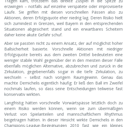
Tragen kam, trotzdem das direkte Zuspiel in die Spitze zu
erzwingen – notfalls auf einzelne verspätete oder improvisierte
Läufe. Sie griffen mit diesen vorschnellen Pässen also zu
Aktionen, deren Erfolgsquote eher niedrig lag. Deren Risiko hielt
sich zumindest in Grenzen, weil Bayern in den entsprechenden
Situationen abgesichert stand und ein erwartbares Scheitern
daher keine akute Gefahr schuf.
Aber sie passten nicht zu einem Ansatz, der auf möglichst hoher
Ballsicherheit basierte. Vorschnelle Aktionen mit niedriger
Erfolgsquote bereits aus dem zweiten Drittel bedeuteten eine
weniger stabile Wahl gegenüber der in den meisten dieser Fälle
ebenfalls möglichen Alternative, abzubrechen und zurück in die
Zirkulation, gegebenenfalls sogar in die tiefe Zirkulation, zu
wechseln – selbst nach vorigem Raumgewinn. Genau das
machte Demichelis eigentlich häufig: Er ließ den Ball im Zweifel
nochmals laufen, so dass seine Entscheidungen teilweise fast
konservativ wirkten.
Langfristig hätten vorschnelle Vorwärtspässe letztlich doch zu
einem Risiko werden können, wenn sie zum übermäßigen
Verlust von Spielanteilen und mannschaftlichem Rhythmus
beigetragen hätten. In dieser Hinsicht wirkte Demichelis in den
Champions-League-Begegnungen 2010 fast wie ein kleines