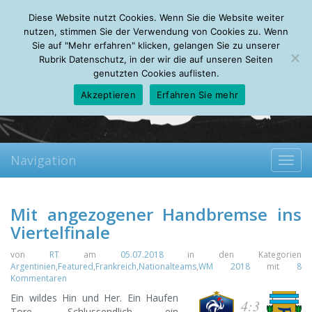
Saturday, 08.08.2026
Diese Website nutzt Cookies. Wenn Sie die Website weiter
Mein Account
About
Autoren
Leseempfehlungen
FAQ
nutzen, stimmen Sie der Verwendung von Cookies zu. Wenn
Sie auf "Mehr erfahren" klicken, gelangen Sie zu unserer
Rubrik Datenschutz, in der wir die auf unseren Seiten
genutzten Cookies auflisten.
Akzeptieren
Erfahren Sie mehr
Navigation
Toggl
navig
Mit angezogener Handbremse ins
Viertelfinale
von
RT
am
05.07.2018
in den Kategorien
Argentinien
,
Featured
,
Frankreich
,
Nationalteams
,
WM 2018
mit
8
Kommentaren
Ein wildes Hin und Her. Ein Haufen
4:3
Tore. Schlussendlich ein