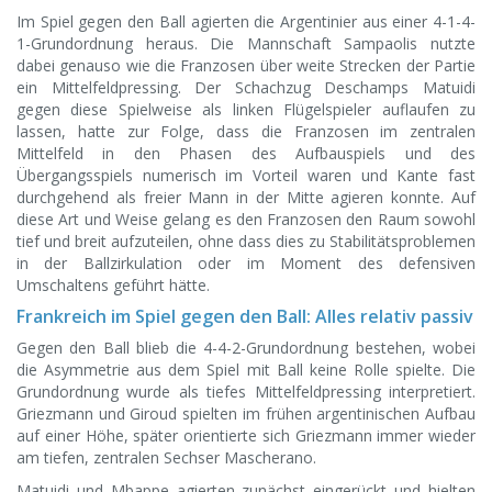
Im Spiel gegen den Ball agierten die Argentinier aus einer 4-1-4-
1-Grundordnung heraus. Die Mannschaft Sampaolis nutzte
dabei genauso wie die Franzosen über weite Strecken der Partie
ein Mittelfeldpressing. Der Schachzug Deschamps Matuidi
gegen diese Spielweise als linken Flügelspieler auflaufen zu
lassen, hatte zur Folge, dass die Franzosen im zentralen
Mittelfeld in den Phasen des Aufbauspiels und des
Übergangsspiels numerisch im Vorteil waren und Kante fast
durchgehend als freier Mann in der Mitte agieren konnte. Auf
diese Art und Weise gelang es den Franzosen den Raum sowohl
tief und breit aufzuteilen, ohne dass dies zu Stabilitätsproblemen
in der Ballzirkulation oder im Moment des defensiven
Umschaltens geführt hätte.
Frankreich im Spiel gegen den Ball: Alles relativ passiv
Gegen den Ball blieb die 4-4-2-Grundordnung bestehen, wobei
die Asymmetrie aus dem Spiel mit Ball keine Rolle spielte. Die
Grundordnung wurde als tiefes Mittelfeldpressing interpretiert.
Griezmann und Giroud spielten im frühen argentinischen Aufbau
auf einer Höhe, später orientierte sich Griezmann immer wieder
am tiefen, zentralen Sechser Mascherano.
Matuidi und Mbappe agierten zunächst eingerückt und hielten