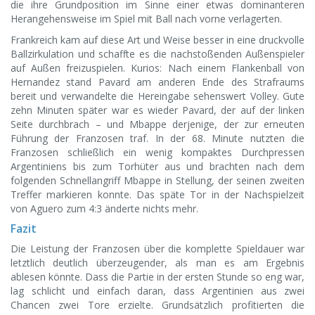
die ihre Grundposition im Sinne einer etwas dominanteren
Herangehensweise im Spiel mit Ball nach vorne verlagerten.
Frankreich kam auf diese Art und Weise besser in eine druckvolle
Ballzirkulation und schaffte es die nachstoßenden Außenspieler
auf Außen freizuspielen. Kurios: Nach einem Flankenball von
Hernandez stand Pavard am anderen Ende des Strafraums
bereit und verwandelte die Hereingabe sehenswert Volley. Gute
zehn Minuten später war es wieder Pavard, der auf der linken
Seite durchbrach – und Mbappe derjenige, der zur erneuten
Führung der Franzosen traf. In der 68. Minute nutzten die
Franzosen schließlich ein wenig kompaktes Durchpressen
Argentiniens bis zum Torhüter aus und brachten nach dem
folgenden Schnellangriff Mbappe in Stellung, der seinen zweiten
Treffer markieren konnte. Das späte Tor in der Nachspielzeit
von Aguero zum 4:3 änderte nichts mehr.
Fazit
Die Leistung der Franzosen über die komplette Spieldauer war
letztlich deutlich überzeugender, als man es am Ergebnis
ablesen könnte. Dass die Partie in der ersten Stunde so eng war,
lag schlicht und einfach daran, dass Argentinien aus zwei
Chancen zwei Tore erzielte. Grundsätzlich profitierten die