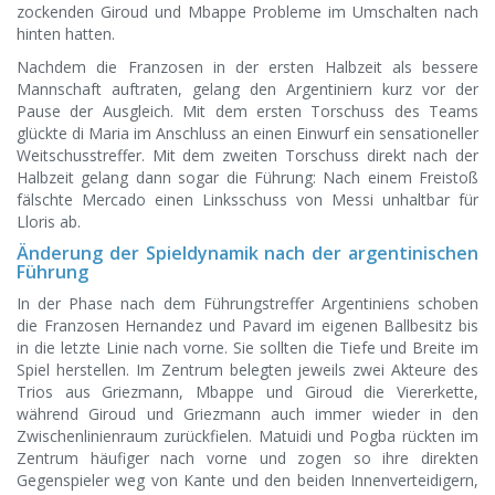
zockenden Giroud und Mbappe Probleme im Umschalten nach
hinten hatten.
Nachdem die Franzosen in der ersten Halbzeit als bessere
Mannschaft auftraten, gelang den Argentiniern kurz vor der
Pause der Ausgleich. Mit dem ersten Torschuss des Teams
glückte di Maria im Anschluss an einen Einwurf ein sensationeller
Weitschusstreffer. Mit dem zweiten Torschuss direkt nach der
Halbzeit gelang dann sogar die Führung: Nach einem Freistoß
fälschte Mercado einen Linksschuss von Messi unhaltbar für
Lloris ab.
Änderung der Spieldynamik nach der argentinischen
Führung
In der Phase nach dem Führungstreffer Argentiniens schoben
die Franzosen Hernandez und Pavard im eigenen Ballbesitz bis
in die letzte Linie nach vorne. Sie sollten die Tiefe und Breite im
Spiel herstellen. Im Zentrum belegten jeweils zwei Akteure des
Trios aus Griezmann, Mbappe und Giroud die Viererkette,
während Giroud und Griezmann auch immer wieder in den
Zwischenlinienraum zurückfielen. Matuidi und Pogba rückten im
Zentrum häufiger nach vorne und zogen so ihre direkten
Gegenspieler weg von Kante und den beiden Innenverteidigern,