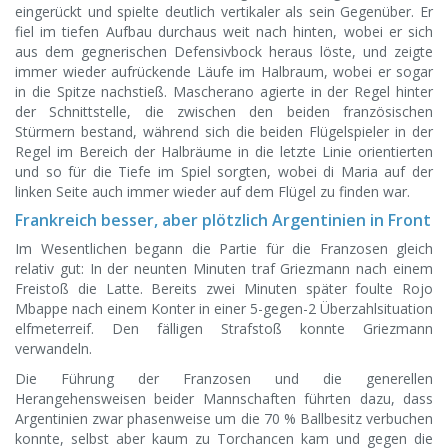
eingerückt und spielte deutlich vertikaler als sein Gegenüber. Er
fiel im tiefen Aufbau durchaus weit nach hinten, wobei er sich
aus dem gegnerischen Defensivbock heraus löste, und zeigte
immer wieder aufrückende Läufe im Halbraum, wobei er sogar
in die Spitze nachstieß. Mascherano agierte in der Regel hinter
der Schnittstelle, die zwischen den beiden französischen
Stürmern bestand, während sich die beiden Flügelspieler in der
Regel im Bereich der Halbräume in die letzte Linie orientierten
und so für die Tiefe im Spiel sorgten, wobei di Maria auf der
linken Seite auch immer wieder auf dem Flügel zu finden war.
Frankreich besser, aber plötzlich Argentinien in Front
Im Wesentlichen begann die Partie für die Franzosen gleich
relativ gut: In der neunten Minuten traf Griezmann nach einem
Freistoß die Latte. Bereits zwei Minuten später foulte Rojo
Mbappe nach einem Konter in einer 5-gegen-2 Überzahlsituation
elfmeterreif. Den fälligen Strafstoß konnte Griezmann
verwandeln.
Die Führung der Franzosen und die generellen
Herangehensweisen beider Mannschaften führten dazu, dass
Argentinien zwar phasenweise um die 70 % Ballbesitz verbuchen
konnte, selbst aber kaum zu Torchancen kam und gegen die