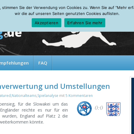
, stimmen Sie der Verwendung von Cookies zu. Wenn Sie auf "Mehr erfah
wir die auf unseren Seiten genutzten Cookies auflisten.
Akzeptieren
Erfahren Sie mehr
mpfehlungen
FAQ
enverwertung und Umstellungen
atured
,
Nationalteams
,
Spielanalyse
mit
5 Kommentaren
pensieg, für die Slowakei um das
0:0
Engländer reichte es nur für ein
 wurden, England auf Platz 2 die
r weiterkommen könnte.