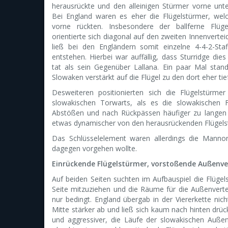
herausrückte und den alleinigen Stürmer vorne unte
Bei England waren es eher die Flügelstürmer, wel
vorne rückten. Insbesondere der ballferne Flüge
orientierte sich diagonal auf den zweiten Innenvertei
ließ bei den Engländern somit einzelne 4-4-2-Staf
entstehen. Hierbei war auffällig, dass Sturridge dies
tat als sein Gegenüber Lallana. Ein paar Mal stan
Slowaken verstärkt auf die Flügel zu den dort eher ti
Desweiteren positionierten sich die Flügelstürme
slowakischen Torwarts, als es die slowakischen 
Abstößen und nach Rückpässen häufiger zu langen 
etwas dynamischer von den herausrückenden Flügelst
Das Schlüsselelement waren allerdings die Mannor
dagegen vorgehen wollte.
Einrückende Flügelstürmer, vorstoßende Außenve
Auf beiden Seiten suchten im Aufbauspiel die Flügel
Seite mitzuziehen und die Räume für die Außenverteid
nur bedingt. England übergab in der Viererkette nic
Mitte stärker ab und ließ sich kaum nach hinten drüc
und aggressiver, die Läufe der slowakischen Auß