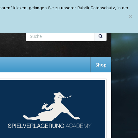
Mein Account
About
Autoren
Leseempfehlungen
FAQ
ren" klicken, gelangen Sie zu unserer Rubrik Datenschutz, in der
Shop