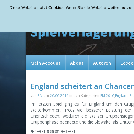
Thursday, 06.08.2026
Diese Website nutzt Cookies. Wenn Sie die Website weiter nutzen
Mein Account
About
Autoren
Lesee
England scheitert an Chanc
von
RM
am
20.06.2016
in den Kategorien
EM 2016
,
England
,
Fe
Im letzten Spiel ging es für England um den Grup
Weiterkommen. Trotz viel besserer Leistung der 
Unentschieden; wodurch die Waliser Gruppensieger
Gruppenphase beendete und die Slowakei als Dritte
4-1-4-1 gegen 4-1-4-1