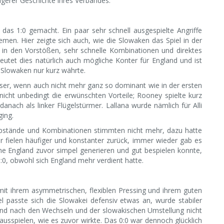
ngerer Geschichte ihres Verbandes.
 das 1:0 gemacht. Ein paar sehr schnell ausgespielte Angriffe
men. Hier zeigte sich auch, wie die Slowaken das Spiel in der
o in den Vorstößen, sehr schnelle Kombinationen und direktes
utet dies natürlich auch mögliche Konter für England und ist
 Slowaken nur kurz währte.
sser, wenn auch nicht mehr ganz so dominant wie in der ersten
icht unbedingt die erwünschten Vorteile; Rooney spielte kurz
anach als linker Flügelstürmer. Lallana wurde nämlich für Alli
ging.
 Abstände und Kombinationen stimmten nicht mehr, dazu hatte
r fielen häufiger und konstanter zurück, immer wieder gab es
he England zuvor simpel generieren und gut bespielen konnte,
:0, obwohl sich England mehr verdient hatte.
 mit ihrem asymmetrischen, flexiblen Pressing und ihrem guten
l passte sich die Slowakei defensiv etwas an, wurde stabiler
and nach den Wechseln und der slowakischen Umstellung nicht
sspielen, wie es zuvor wirkte. Das 0:0 war dennoch glücklich