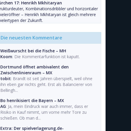
ürchen 17: Henrikh Mkhitaryan
rukturdeuter, Kombinationsdribbler und horizontaler
ieleröffner – Henrikh Mkhitaryan ist gleich mehrere
ielertypen der Zukunft.
Die neuesten Kommentare
Weißwurscht bei die Fische – MH
Koom
: Die Kommentarfunktion ist kaputt.
Dortmund öffnet ambivalent den
Zwischenlinienraum – MX
tobit
: Brandt ist seit Jahren überspielt, weil ohne
ihn eben gar nichts geht. Erst als Balancierer von
Bellingh...
Bo henrikisiert die Bayern – MX
AG
: Ja, mein Eindruck war auch immer, dass er
Risiko in Kauf nimmt, um vorne mehr Tore zu
schießen. Ob man d...
Extra: Der spielverlagerung.de-