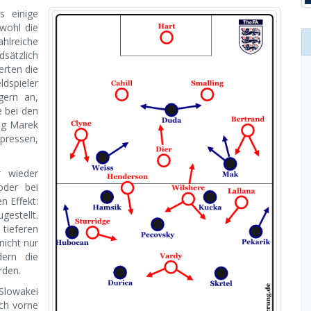
s einige
wohl die
reiche
sätzlich
herten die
ldspieler
gern an,
e bei den
gig Marek
ressen,
r wieder
oder bei
n Effekt:
estellt.
ieferen
nicht nur
ern die
rden.
 Slowakei
ch vorne