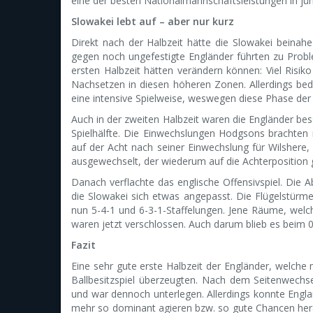
eine der besten Nationalmannschaftsleistungen in jü
Slowakei lebt auf – aber nur kurz
Direkt nach der Halbzeit hätte die Slowakei beinahe
gegen noch ungefestigte Engländer führten zu Proble
ersten Halbzeit hätten verändern können: Viel Risik
Nachsetzen in diesen höheren Zonen. Allerdings bede
eine intensive Spielweise, weswegen diese Phase der
Auch in der zweiten Halbzeit waren die Engländer be
Spielhälfte. Die Einwechslungen Hodgsons brachten n
auf der Acht nach seiner Einwechslung für Wilshere, d
ausgewechselt, der wiederum auf die Achterposition 
Danach verflachte das englische Offensivspiel. Die
die Slowakei sich etwas angepasst. Die Flügelstürme
nun 5-4-1 und 6-3-1-Staffelungen. Jene Räume, welc
waren jetzt verschlossen. Auch darum blieb es beim 0
Fazit
Eine sehr gute erste Halbzeit der Engländer, welche
Ballbesitzspiel überzeugten. Nach dem Seitenwechse
und war dennoch unterlegen. Allerdings konnte Engl
mehr so dominant agieren bzw. so gute Chancen herau