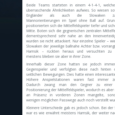
Beide Teams starteten in einem 4-1-4-1, welche
überraschende Ähnlichkeiten aufwies. So wiesen so
Engländer als auch die Slowaken zahl
Mannorientierungen im Spiel ohne Ball auf. Grund
positionierten sich die Mittelfeldspieler tiefer und sic
Mitte. Boten sich die gegnerischen zentralen Mittelfe
dementsprechend sehr nahe an den Innenverteidi
wurden sie nicht attackiert. Nur einzelne Spieler – wi
Slowaken der jeweilige ballnahe Achter bzw. vorran
Hamsik – rückten heraus und versuchten zu p
meistens blieben sie aber in ihrer Zone.
Innerhalb dieser Zone hatten sie jedoch imme
Gegenspieler und verfolgten diese nach hinten 
seitlichen Bewegungen. Dies hatte einen interessante
Höhere Anspielstationen waren fast immer zug
Dadurch zwang man den Gegner zu einer t
Positionierung der Mittelfeldspieler, wodurch es aber 
an Präsenz in vorderen Zonen mangelte, sond
wenigen möglichen Passwege auch noch verstellt wu
Kleinere Unterschiede gab es jedoch schon. Bei der
war es wie erwähnt meistens Hamsik, der weiter na