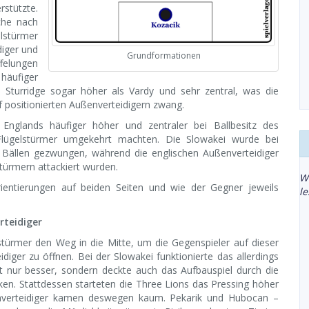
rstützte.
che nach
lstürmer
diger und
Grundformationen
felungen
 häufiger
d Sturridge sogar höher als Vardy und sehr zentral, was die
ef positionierten Außenverteidigern zwang.
r Englands häufiger höher und zentraler bei Ballbesitz des
Flügelstürmer umgekehrt machten. Die Slowakei wurde bei
Bällen gezwungen, während die englischen Außenverteidiger
ürmern attackiert wurden.
W
ientierungen auf beiden Seiten und wie der Gegner jeweils
l
rteidiger
stürmer den Weg in die Mitte, um die Gegenspieler auf dieser
iger zu öffnen. Bei der Slowakei funktionierte das allerdings
ht nur besser, sondern deckte auch das Aufbauspiel durch die
ken. Stattdessen starteten die Three Lions das Pressing höher
enverteidiger kamen deswegen kaum. Pekarik und Hubocan –