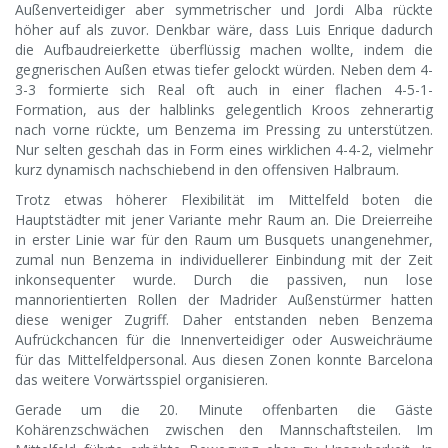
Außenverteidiger aber symmetrischer und Jordi Alba rückte
höher auf als zuvor. Denkbar wäre, dass Luis Enrique dadurch
die Aufbaudreierkette überflüssig machen wollte, indem die
gegnerischen Außen etwas tiefer gelockt würden. Neben dem 4-
3-3 formierte sich Real oft auch in einer flachen 4-5-1-
Formation, aus der halblinks gelegentlich Kroos zehnerartig
nach vorne rückte, um Benzema im Pressing zu unterstützen.
Nur selten geschah das in Form eines wirklichen 4-4-2, vielmehr
kurz dynamisch nachschiebend in den offensiven Halbraum.
Trotz etwas höherer Flexibilität im Mittelfeld boten die
Hauptstädter mit jener Variante mehr Raum an. Die Dreierreihe
in erster Linie war für den Raum um Busquets unangenehmer,
zumal nun Benzema in individuellerer Einbindung mit der Zeit
inkonsequenter wurde. Durch die passiven, nun lose
mannorientierten Rollen der Madrider Außenstürmer hatten
diese weniger Zugriff. Daher entstanden neben Benzema
Aufrückchancen für die Innenverteidiger oder Ausweichräume
für das Mittelfeldpersonal. Aus diesen Zonen konnte Barcelona
das weitere Vorwärtsspiel organisieren.
Gerade um die 20. Minute offenbarten die Gäste
Kohärenzschwächen zwischen den Mannschaftsteilen. Im