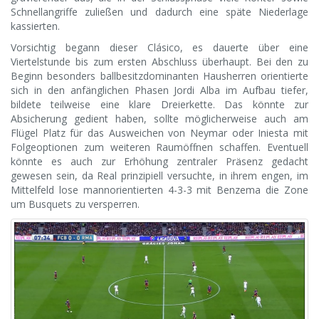
Schnellangriffe zuließen und dadurch eine späte Niederlage
kassierten.
Vorsichtig begann dieser Clásico, es dauerte über eine
Viertelstunde bis zum ersten Abschluss überhaupt. Bei den zu
Beginn besonders ballbesitzdominanten Hausherren orientierte
sich in den anfänglichen Phasen Jordi Alba im Aufbau tiefer,
bildete teilweise eine klare Dreierkette. Das könnte zur
Absicherung gedient haben, sollte möglicherweise auch am
Flügel Platz für das Ausweichen von Neymar oder Iniesta mit
Folgeoptionen zum weiteren Raumöffnen schaffen. Eventuell
könnte es auch zur Erhöhung zentraler Präsenz gedacht
gewesen sein, da Real prinzipiell versuchte, in ihrem engen, im
Mittelfeld lose mannorientierten 4-3-3 mit Benzema die Zone
um Busquets zu versperren.