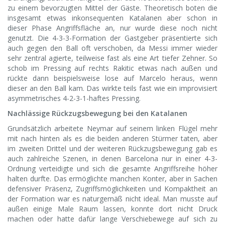
zu einem bevorzugten Mittel der Gäste. Theoretisch boten die
insgesamt etwas inkonsequenten Katalanen aber schon in
dieser Phase Angriffsfläche an, nur wurde diese noch nicht
genutzt. Die 4-3-3-Formation der Gastgeber präsentierte sich
auch gegen den Ball oft verschoben, da Messi immer wieder
sehr zentral agierte, teilweise fast als eine Art tiefer Zehner. So
schob im Pressing auf rechts Rakitic etwas nach außen und
rückte dann beispielsweise lose auf Marcelo heraus, wenn
dieser an den Ball kam. Das wirkte teils fast wie ein improvisiert
asymmetrisches 4-2-3-1-haftes Pressing.
Nachlässige Rückzugsbewegung bei den Katalanen
Grundsätzlich arbeitete Neymar auf seinem linken Flügel mehr
mit nach hinten als es die beiden anderen Stürmer taten, aber
im zweiten Drittel und der weiteren Rückzugsbewegung gab es
auch zahlreiche Szenen, in denen Barcelona nur in einer 4-3-
Ordnung verteidigte und sich die gesamte Angriffsreihe höher
halten durfte. Das ermöglichte manchen Konter, aber in Sachen
defensiver Präsenz, Zugriffsmöglichkeiten und Kompaktheit an
der Formation war es naturgemäß nicht ideal. Man musste auf
außen einige Male Raum lassen, konnte dort nicht Druck
machen oder hatte dafür lange Verschiebewege auf sich zu