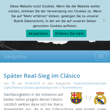
Friday, 07.08.2026
Diese Website nutzt Cookies. Wenn Sie die Website weiter
Mein Account
About
Autoren
Leseempfehlungen
FAQ
nutzen, stimmen Sie der Verwendung von Cookies zu. Wenn
Sie auf "Mehr erfahren" klicken, gelangen Sie zu unserer
Rubrik Datenschutz, in der wir die auf unseren Seiten
genutzten Cookies auflisten.
Akzeptieren
Erfahren Sie mehr
Navigation
Toggl
navig
Später Real-Sieg im Clásico
von
TR
am
03.04.2016
in den Kategorien
Featured
,
Internationale
Ligen
,
Primera Division
,
Spielanalyse
mit
17 Kommentaren
Nachlässigkeiten in der Kohärenz auf
1:2
beiden Seiten prägten diesen Clásico.
Letztlich wirkten diese sich bei Barca
gravierender aus, die in der Schlussphase viele Konter sowie