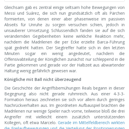
Gleichsam gab es zentral einige seltsam hohe Bewegungen von
Messi und Suárez, die sich nun grundsätzlich oft als Pärchen
formierten, von denen einer aber phasenweise im passiven
Abseits für Unruhe zu sorgen versuchen schien, jedoch in
unsauberer Umsetzung. Schlussendlich fanden sie auf die sich
verändernden Gegebenheiten keine wirkliche Reaktion mehr,
nachdem die Madrilenen die per Ecke erzielte Barca-Führung
spät gedreht hatten. Der Siegtreffer hatte sich in den letzten
Minuten sogar ein wenig angedeutet, nachdem die
Offensivabteilung der Königlichen zunächst nur schleppend in die
Partie gekommen und gerade vor der Halbzeit aus abwartender
Haltung wenig gefährlich gewesen war.
Königliche mit Ball nicht überzeugend
Die Geschichte der Angriffsbemühungen Reals begann in dieser
Begegnung also nicht gerade ruhmreich. Aus einer 4-3-3-
Formation heraus zeichneten sie sich vor allem durch geringes
Nachrückverhalten aus. Im geordneten Aufbauspiel brachten die
Madrilenen nur wenige Spieler nach vorne, teilweise bloß die drei
Angreifer mit vielleicht einem zusätzlich unterstützenden
Kollegen, oft etwa Marcelo.
Gerade im Mittelfeldbereich wirkten
die Freilaufbewegungen und die Verteilung der Positionierungen