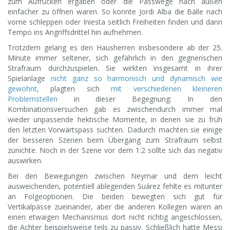
zum Aufrücken ergaben oder die Passwege nach außen
einfacher zu öffnen waren. So konnte Jordi Alba die Bälle nach
vorne schleppen oder Iniesta seitlich Freiheiten finden und dann
Tempo ins Angriffsdrittel hin aufnehmen.
Trotzdem gelang es den Hausherren insbesondere ab der 25.
Minute immer seltener, sich gefährlich in den gegnerischen
Strafraum durchzuspielen. Sie wirkten insgesamt in ihrer
Spielanlage
nicht ganz so harmonisch und dynamisch wie
gewohnt
, plagten sich
mit verschiedenen kleineren
Problemstellen
in dieser Begegnung: In den
Kombinationsversuchen gab es zwischendurch immer mal
wieder unpassende hektische Momente, in denen sie zu früh
den letzten Vorwärtspass suchten. Dadurch machten sie einige
der besseren Szenen beim Übergang zum Strafraum selbst
zunichte. Noch in der Szene vor dem 1:2 sollte sich das negativ
auswirken.
Bei den Bewegungen zwischen Neymar und dem leicht
ausweichenden, potentiell ablegenden Suárez fehlte es mitunter
an Folgeoptionen. Die beiden bewegten sich gut für
Vertikalpässe zueinander, aber die anderen Kollegen waren an
einen etwaigen Mechanismus dort nicht richtig angeschlossen,
die Achter beispielsweise teils zu passiv. Schließlich hatte Messi