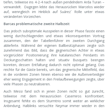
tiefen, teilweise ins 4-2-4 nach außen pendelndem Arda Turan –
verwandelt. Dagegen lebte das Herausrücken Marcelos wieder
auf, wenngleich im Hinblick auf Suárez´ Rolle unter etwas
veränderten Vorzeichen.
Barcas problematische zweite Halbzeit
Das jedoch suboptimale Ausspielen in dieser Phase fasste einen
wenig durchschlagenden und etwas inkonsequenten Vortrag
zusammen, den der Tabellenführer im zweiten Durchgang
ablieferte. Während der eigenen Ballbesitzphasen zeigte sich
zunehmend das Bild, dass die gegnerischen Achter in etwas
vorgerückter Positionierung ihre katalanischen Pendants im
Deckungsschatten halten und situativ Busquets beengen
konnten, dessen Entfaltung dadurch nicht optimal gelang. Das
reichte für die Gäste bereits, um das gegnerische Mittelfeld, das
in die vorderen Zonen hinein ebenso wie die Außenverteidiger
eher wenig Engagement in den Freilaufbewegungen zeigte, über
viele Phasen zu neutralisieren.
Auch Messi fand sich in jenen Zonen nicht so gut zurecht,
teilweise mit dem Herausrücken Casemiros konfrontiert.
Insgesamt fehlte es dem Sturmtrio somit weiter an wirklicher
Anbindung. Halblinks versuchte Neymar immer wieder in den