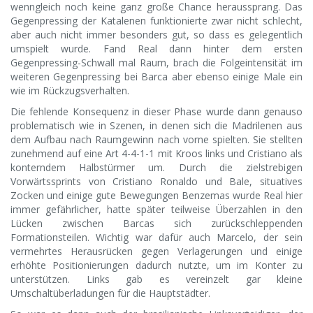
wenngleich noch keine ganz große Chance heraussprang. Das
Gegenpressing der Katalenen funktionierte zwar nicht schlecht,
aber auch nicht immer besonders gut, so dass es gelegentlich
umspielt wurde. Fand Real dann hinter dem ersten
Gegenpressing-Schwall mal Raum, brach die Folgeintensität im
weiteren Gegenpressing bei Barca aber ebenso einige Male ein
wie im Rückzugsverhalten.
Die fehlende Konsequenz in dieser Phase wurde dann genauso
problematisch wie in Szenen, in denen sich die Madrilenen aus
dem Aufbau nach Raumgewinn nach vorne spielten. Sie stellten
zunehmend auf eine Art 4-4-1-1 mit Kroos links und Cristiano als
konterndem Halbstürmer um. Durch die zielstrebigen
Vorwärtssprints von Cristiano Ronaldo und Bale, situatives
Zocken und einige gute Bewegungen Benzemas wurde Real hier
immer gefährlicher, hatte später teilweise Überzahlen in den
Lücken zwischen Barcas sich zurückschleppenden
Formationsteilen. Wichtig war dafür auch Marcelo, der sein
vermehrtes Herausrücken gegen Verlagerungen und einige
erhöhte Positionierungen dadurch nutzte, um im Konter zu
unterstützen. Links gab es vereinzelt gar kleine
Umschaltüberladungen für die Hauptstädter.