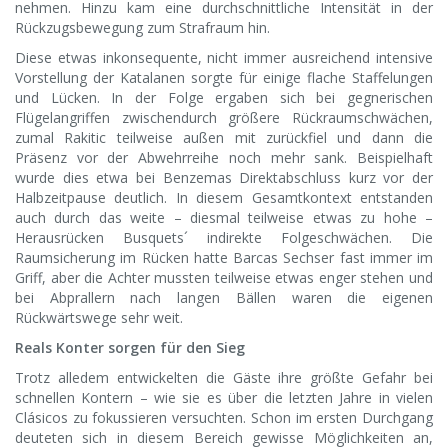
nehmen. Hinzu kam eine durchschnittliche Intensität in der
Rückzugsbewegung zum Strafraum hin.
Diese etwas inkonsequente, nicht immer ausreichend intensive
Vorstellung der Katalanen sorgte für einige flache Staffelungen
und Lücken. In der Folge ergaben sich bei gegnerischen
Flügelangriffen zwischendurch größere Rückraumschwächen,
zumal Rakitic teilweise außen mit zurückfiel und dann die
Präsenz vor der Abwehrreihe noch mehr sank. Beispielhaft
wurde dies etwa bei Benzemas Direktabschluss kurz vor der
Halbzeitpause deutlich. In diesem Gesamtkontext entstanden
auch durch das weite – diesmal teilweise etwas zu hohe –
Herausrücken Busquets´ indirekte Folgeschwächen. Die
Raumsicherung im Rücken hatte Barcas Sechser fast immer im
Griff, aber die Achter mussten teilweise etwas enger stehen und
bei Abprallern nach langen Bällen waren die eigenen
Rückwärtswege sehr weit.
Reals Konter sorgen für den Sieg
Trotz alledem entwickelten die Gäste ihre größte Gefahr bei
schnellen Kontern – wie sie es über die letzten Jahre in vielen
Clásicos zu fokussieren versuchten. Schon im ersten Durchgang
deuteten sich in diesem Bereich gewisse Möglichkeiten an,