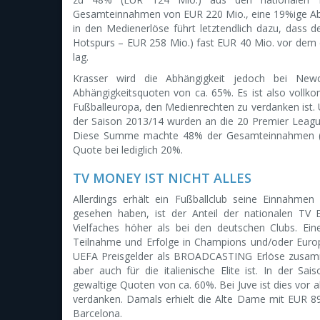
Gesamteinnahmen von EUR 220 Mio., eine 19%ige Abhä
in den Medienerlöse führt letztendlich dazu, dass 
Hotspurs – EUR 258 Mio.) fast EUR 40 Mio. vor dem 
lag.
Krasser wird die Abhängigkeit jedoch bei New
Abhängigkeitsquoten von ca. 65%. Es ist also voll
Fußballeuropa, den Medienrechten zu verdanken ist. Un
der Saison 2013/14 wurden an die 20 Premier Leagu
Diese Summe machte 48% der Gesamteinnahmen (exk
Quote bei lediglich 20%.
TV MONEY IST NICHT ALLES
Allerdings erhält ein Fußballclub seine Einnahme
gesehen haben, ist der Anteil der nationalen T
Vielfaches höher als bei den deutschen Clubs. Ein
Teilnahme und Erfolge in Champions und/oder Europ
UEFA Preisgelder als BROADCASTING Erlöse zusammen
aber auch für die italienische Elite ist. In der S
gewaltige Quoten von ca. 60%. Bei Juve ist dies vo
verdanken. Damals erhielt die Alte Dame mit EUR 8
Barcelona.