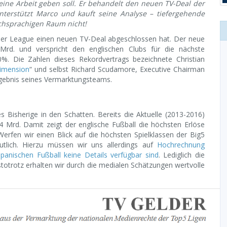
seine Arbeit geben soll. Er behandelt den neuen TV-Deal der
unterstützt Marco und kauft seine Analyse – tiefergehende
schsprachigen Raum nicht!
mier League einen neuen TV-Deal abgeschlossen hat. Der neue
d. und verspricht den englischen Clubs für die nächste
. Die Zahlen dieses Rekordvertrags bezeichnete Christian
imension
“ und selbst Richard Scudamore, Executive Chairman
rgebnis seines Vermarktungsteams.
es Bisherige in den Schatten. Bereits die Aktuelle (2013-2016)
4 Mrd. Damit zeigt der englische Fußball die höchsten Erlöse
erfen wir einen Blick auf die höchsten Spielklassen der Big5
utlich. Hierzu müssen wir uns allerdings auf
Hochrechnung
spanischen Fußball keine Details verfügbar sind
. Lediglich die
stotrotz erhalten wir durch die medialen Schätzungen wertvolle