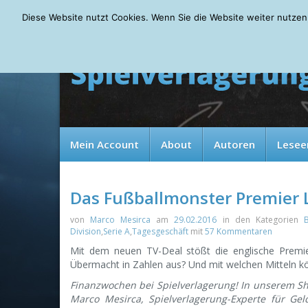
Sunday, 09.08.2026
Diese Website nutzt Cookies. Wenn Sie die Website weiter nutzen
Mein Account
About
Autoren
Lesee
Das Fußballmonster Premier 
von
Marco Mesirca
am
29.02.2016
in den Kategorien
Division
,
Serie A
,
Tagesgeschäft
mit
57 Kommentaren
Mit dem neuen TV-Deal stößt die englische Premi
Übermacht in Zahlen aus? Und mit welchen Mitteln k
Finanzwochen bei Spielverlagerung! In unserem Sh
Marco Mesirca, Spielverlagerung-Experte für Gel