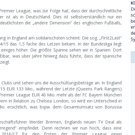
Kl
De
remier League, was zur Folge hat, dass der durchschnittliche
sc
ist als in Deutschland. Dies ist selbstverständlich nur ein
be
 deutlichsten die „andere Dimension“ des englischen Fußballs,
en
de
g in England am solidarischsten scheint. Die sog. „First2Last“
Sy
4/15 das 1,5 fache des Letzen bekam. In der Bundesliga liegt
m einiges höher. Die größte Spanne sehen wir in Spanien. Dort
Eibar, was über Jahre hinweg dazu führte, dass der spanische
zeigt.
Clubs und sehen uns die Ausschüttungsbeträge an. In England
14/15 EUR 133 Mio., während der Letzte (Queens Park Rangers)
r Premier League EUR 40 Mio. mehr als der FC Bayern München
yern in Relation zu Chelsea London, so wird ein Unterschied in
io. ersichtlich, was bspw. dem Gesamtumsatz von Borussia
eschäftsführer Werder Bremen, Englands neuen TV Deal als
serregend“ empfindet. Denn rechnen wir nun hoch, dass eine
 2016/17 für den Ersten der Premier League einen