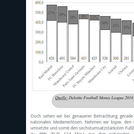
Doch sehen wir bei genauerer Betrachtung gerade 
nationalen Medienerlösen. Nehmen wir bspw. den 
umsetzte und somit den sechstumsatzstärksten Fußba
zu 48% (EUR 124 Mio.) aus den nationalen M