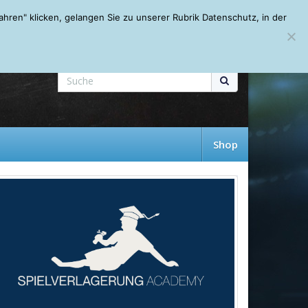
Mein Account
About
Autoren
Leseempfehlungen
FAQ
ren" klicken, gelangen Sie zu unserer Rubrik Datenschutz, in der
Shop