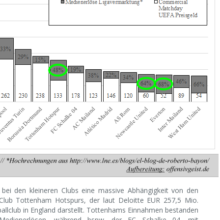
bei den kleineren Clubs eine massive Abhängigkeit von den
Club Tottenham Hotspurs, der laut Deloitte EUR 257,5 Mio.
llclub in England darstellt. Tottenhams Einnahmen bestanden
edienerlösen, während bspw. der FC Schalke 04, mit