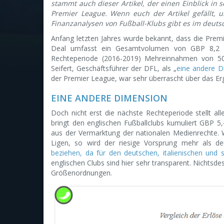
stammt auch dieser Artikel, der einen Einblick in 
Premier League. Wenn euch der Artikel gefällt, 
Finanzanalysen von Fußball-Klubs gibt es im deut
Anfang letzten Jahres wurde bekannt, dass die Pre
Deal umfasst ein Gesamtvolumen von GBP 8,2 Mr
Rechteperiode (2016-2019) Mehreinnahmen von 50%
Seifert, Geschäftsführer der DFL, als „
eine andere D
der Premier League, war sehr überrascht über das E
EINE ANDERE DIMENSION
Doch nicht erst die nächste Rechteperiode stellt all
bringt den englischen Fußballclubs kumuliert GBP 5,
aus der Vermarktung der nationalen Medienrechte. W
Ligen, so wird der riesige Vorsprung mehr als de
beziehen, da für den deutschen, italienischen und 
englischen Clubs sind hier sehr transparent. Nichtsde
Größenordnungen.