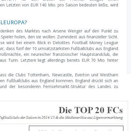
en Letzten von EUR 140 Mio. pro Saison bedeuten ließe, wird
LLEUROPA?
 Bedenken des Marktes nach Arsene Wenger auf den Punkt zu
pieler holen, den sie wollen. Zumindest aus finanzieller Sicht.
öse wird bei einem Blick in Deloittes Football Money League
ir, dass fünf der 10 umsatzstärksten Fußballclubs aus England
oßmächte, ein neureicher französischer Hauptstandclub, die
s Turin. Letztere liegt allerdings bereits EUR 70 Mio. hinter
t, dass die Clubs Tottenham, Newcastle, Everton und Westham
ten Fußballclubs aus England kommen. England drückt sich an
 und der besonderen Fernsehmarkt-Struktur des Landes zu