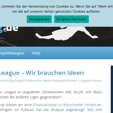
, stimmen Sie der Verwendung von Cookies zu. Wenn Sie auf "Mehr erfah
wir die auf unseren Seiten genutzten Cookies auflisten.
Akzeptieren
Erfahren Sie mehr
mpfehlungen
FAQ
League – Wir brauchen Ideen
Bundesliga
,
English
,
Featured
,
In-depth-Analysen
,
Premier League
,
Primera
er League in ungeahnte Dimensionen. Wie drückt sich diese
önnen die anderen Ligen gegenhalten?
op bieten wir eine
Finanzanalyse zu Manchester United
an.
dfragen im Fußball, hat die Analyse angefertigt. Von ihm