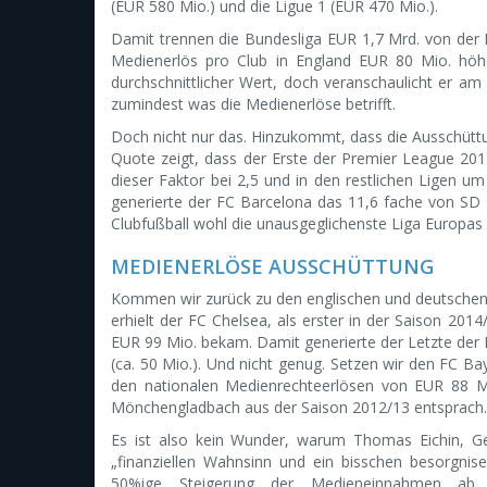
(EUR 580 Mio.) und die Ligue 1 (EUR 470 Mio.).
Damit trennen die Bundesliga EUR 1,7 Mrd. von der P
Medienerlös pro Club in England EUR 80 Mio. höher 
durchschnittlicher Wert, doch veranschaulicht er am
zumindest was die Medienerlöse betrifft.
Doch nicht nur das. Hinzukommt, dass die Ausschüttun
Quote zeigt, dass der Erste der Premier League 201
dieser Faktor bei 2,5 und in den restlichen Ligen u
generierte der FC Barcelona das 11,6 fache von SD 
Clubfußball wohl die unausgeglichenste Liga Europas 
MEDIENERLÖSE AUSSCHÜTTUNG
Kommen wir zurück zu den englischen und deutschen 
erhielt der FC Chelsea, als erster in der Saison 20
EUR 99 Mio. bekam. Damit generierte der Letzte de
(ca. 50 Mio.). Und nicht genug. Setzen wir den FC Ba
den nationalen Medienrechteerlösen von EUR 88 M
Mönchengladbach aus der Saison 2012/13 entsprach.
Es ist also kein Wunder, warum Thomas Eichin, G
„finanziellen Wahnsinn und ein bisschen besorgni
50%ige Steigerung der Medieneinnahmen ab