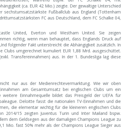
ngigkeit (ca. EUR 42 Mio.) zeigte. Der gewaltige Unterschied
der sechstumsatzstärkste Fußballclub aus England (Tottenham
drittumsatzstärksten FC aus Deutschland, dem FC Schalke 04,
castle United, Everton und Westham United. Sie zeigen
kommen richtig, wenn man behauptet, dass Englands Druck auf
d folgender Fakt unterstreicht die Abhängigkeit zusätzlich. In
e Clubs umgerechnet kumuliert EUR 1,88 Mrd. ausgeschüttet.
l. Transfereinnahmen) aus. In der 1. Bundesliga lag diese
n nicht nur aus der Medienrechtevermarktung. Wie wir oben
V Einnahmen am Gesamtumsatz bei englischen Clubs um ein
e weitere Einnahmequelle bildet das Preisgeld der UEFA für
aleague. Deloitte fasst die nationalen TV-Einnahmen und die
, die elementar wichtig für die kleineren englischen Clubs
aison 2014/15 zeigten Juventus Turin und Inter Mailand bspw.
r allem dem Geldsegen aus der damaligen Champions League zu
9,1 Mio. fast 50% mehr als der Champions League Sieger aus