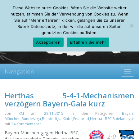
Friday, 07.08.2026
Diese Website nutzt Cookies. Wenn Sie die Website weiter
Mein Account
About
Autoren
Leseempfehlungen
FAQ
nutzen, stimmen Sie der Verwendung von Cookies zu. Wenn
Sie auf "Mehr erfahren" klicken, gelangen Sie zu unserer
Rubrik Datenschutz, in der wir die auf unseren Seiten
genutzten Cookies auflisten.
Akzeptieren
Erfahren Sie mehr
Navigation
Toggl
navig
Herthas 5-4-1-Mechanismen
verzögern Bayern-Gala kurz
von
RM
am
28.11.2015
in den Kategorien
Bayern
München
,
Bundesliga
,
Bundesliga-Klubs
,
Featured
,
Hertha BSC
,
Spielanalyse
mit
24 Kommentaren
Bayern München gegen Hertha BSC;
2:0
das lang ersehnte Topspiel zwischen