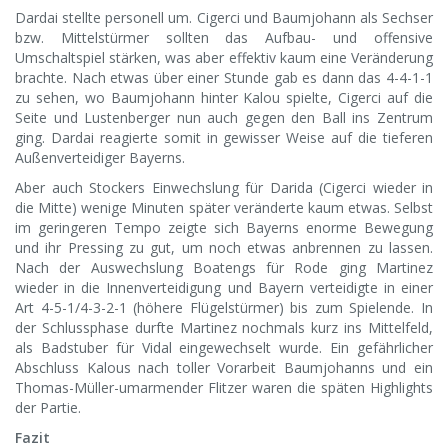
Dardai stellte personell um. Cigerci und Baumjohann als Sechser
bzw. Mittelstürmer sollten das Aufbau- und offensive
Umschaltspiel stärken, was aber effektiv kaum eine Veränderung
brachte. Nach etwas über einer Stunde gab es dann das 4-4-1-1
zu sehen, wo Baumjohann hinter Kalou spielte, Cigerci auf die
Seite und Lustenberger nun auch gegen den Ball ins Zentrum
ging. Dardai reagierte somit in gewisser Weise auf die tieferen
Außenverteidiger Bayerns.
Aber auch Stockers Einwechslung für Darida (Cigerci wieder in
die Mitte) wenige Minuten später veränderte kaum etwas. Selbst
im geringeren Tempo zeigte sich Bayerns enorme Bewegung
und ihr Pressing zu gut, um noch etwas anbrennen zu lassen.
Nach der Auswechslung Boatengs für Rode ging Martinez
wieder in die Innenverteidigung und Bayern verteidigte in einer
Art 4-5-1/4-3-2-1 (höhere Flügelstürmer) bis zum Spielende. In
der Schlussphase durfte Martinez nochmals kurz ins Mittelfeld,
als Badstuber für Vidal eingewechselt wurde. Ein gefährlicher
Abschluss Kalous nach toller Vorarbeit Baumjohanns und ein
Thomas-Müller-umarmender Flitzer waren die späten Highlights
der Partie.
Fazit