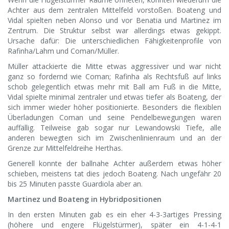
Achter aus dem zentralen Mittelfeld vorstoßen. Boateng und
Vidal spielten neben Alonso und vor Benatia und Martinez im
Zentrum. Die Struktur selbst war allerdings etwas gekippt.
Ursache dafür: Die unterschiedlichen Fähigkeitenprofile von
Rafinha/Lahm und Coman/Müller.
Müller attackierte die Mitte etwas aggressiver und war nicht
ganz so fordernd wie Coman; Rafinha als Rechtsfuß auf links
schob gelegentlich etwas mehr mit Ball am Fuß in die Mitte,
Vidal spielte minimal zentraler und etwas tiefer als Boateng, der
sich immer wieder höher positionierte. Besonders die flexiblen
Überladungen Coman und seine Pendelbewegungen waren
auffällig. Teilweise gab sogar nur Lewandowski Tiefe, alle
anderen bewegten sich im Zwischenlinienraum und an der
Grenze zur Mittelfeldreihe Herthas.
Generell konnte der ballnahe Achter außerdem etwas höher
schieben, meistens tat dies jedoch Boateng. Nach ungefähr 20
bis 25 Minuten passte Guardiola aber an.
Martinez und Boateng in Hybridpositionen
In den ersten Minuten gab es ein eher 4-3-3artiges Pressing
(höhere und engere Flügelstürmer), später ein 4-1-4-1