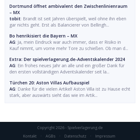
Dortmund öffnet ambivalent den Zwischenlinienraum
– MX
tobit
: Brandt ist seit Jahren überspielt, weil ohne ihn eben
gar nichts geht. Erst als Balancierer von Bellingh...
Bo henrikisiert die Bayern – MX
AG
: Ja, mein Eindruck war auch immer, dass er Risiko in
Kauf nimmt, um vorne mehr Tore zu schießen. Ob man d...
Extra: Der spielverlagerung.de-Adventskalender 2024
AG
: Ein frohes neues Jahr an alle und ein großer Dank für
den ersten vollständigen Adventskalender seit la...
Türchen 20: Aston Villas Aufbauspiel
AG
: Danke für die vielen Artikel! Aston Villa ist zu Hause echt
stark, aber auswärts sieht das wie im Artik...
Copyright 2026 - Spielverlagerung.de
Kontakt
·
AGBs
·
Datenschutz
·
Impressum