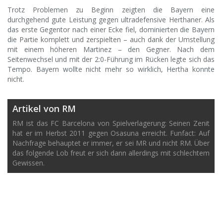
Trotz Problemen zu Beginn zeigten die Bayern eine
durchgehend gute Leistung gegen ultradefensive Herthaner. Als
das erste Gegentor nach einer Ecke fiel, dominierten die Bayern
die Partie komplett und zerspielten – auch dank der Umstellung
mit einem höheren Martinez – den Gegner. Nach dem
Seitenwechsel und mit der 2:0-Führung im Rücken legte sich das
Tempo. Bayern wollte nicht mehr so wirklich, Hertha konnte
nicht.
Artikel von RM
RM ist das FC Barcelona von Spielverlagerung: Seinen Zenit
hat er im Herbst 2011 gegen Osasuna erreicht. Funfact: Auf
Nachfrage behauptet er immer, er sei MR und nicht RM. Über
das folgende Lob freut er sich dann allerdings mit schlechtem
Gewissen.