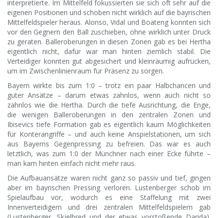
interpretierte. Im Mittelfeld fokussierten sie sich oft sehr auf die
eigenen Positionen und schoben nicht wirklich auf die bayrischen
Mittelfeldspieler heraus. Alonso, Vidal und Boateng konnten sich
vor den Gegnern den Ball zuschieben, ohne wirklich unter Druck
zu geraten. Balleroberungen in diesen Zonen gab es bei Hertha
eigentlich nicht, dafür war man hinten ziemlich stabil. Die
Verteidiger konnten gut abgesichert und kleinräumig aufrücken,
um im Zwischenlinienraum für Präsenz zu sorgen.
Bayern wirkte bis zum 1:0 – trotz ein paar Halbchancen und
guter Ansätze – darum etwas zahnlos, wenn auch nicht so
zahnlos wie die Hertha. Durch die tiefe Ausrichtung, die Enge,
die wenigen Balleroberungen in den zentralen Zonen und
Ibisevics tiefe Formation gab es eigentlich kaum Möglichkeiten
für Konterangriffe – und auch keine Anspielstationen, um sich
aus Bayerns Gegenpressing zu befreien. Das war es auch
letztlich, was zum 1:0 der Münchner nach einer Ecke führte –
man kam hinten einfach nicht mehr raus.
Die Aufbauansätze waren nicht ganz so passiv und tief, gingen
aber im bayrischen Pressing verloren. Lustenberger schob im
Spielaufbau vor, wodurch es eine Staffelung mit zwei
Innenverteidigern und drei zentralen Mittelfeldspielern gab
(Lustenberger, Skjelbred und der etwas vorstoßende Darida).