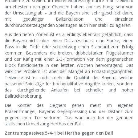
Probleme zu stellen. Im Mittelfeldpressing dürfte man vielleicht
am ehesten noch gute Chancen haben, aber es hängt sehr von
der Umsetzung ab – und die Bayern sind sehr geschickt darin,
mit geduldiger Ballzirkulation und einzelnen
durchbruchserzeugenden Spielzügen auch hier stabil zu agieren.
Aus den tiefen Zonen ist es allerdings ebenfalls gefährlich, dass
die Bayern nicht über einen Distanzschuss, eine Flanke, einen
Pass in die Tiefe oder schlichtweg einen Standard zum Erfolg
kommen. Besonders die breiten, dribbelstarken Flügelstürmer
und der Käfig mit einer 2-3-Formation vor dem gegnerischen
Block funktionierte in den letzten Wochen hervorragend. Das
wirkliche Problem ist aber der Mangel an Entlastungsangriffen.
Teilweise ist es nicht mehr die Qualität der Bayern, welche
passende Spielzüge für hochqualitative Angriffe kreiert, sondern
das durchgehende Anlaufen bei schneller und hoher
Ballrückeroberung.
Die Konter des Gegners gehen meist im eigenen
Präsenzmangel, Bayerns Gegenpressing und der Distanz zum
gegnerischen Tor verloren. Das war auch bei der genauen
taktischen Umsetzung Herthas der Fall.
Zentrumspassives 5-4-1 bei Hertha gegen den Ball