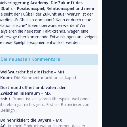
pielverlagerung Academy: Die Zukunft des
ßballs – Positionsspiel, Relationsspiel und mehr
e sieht der Fußball der Zukunft aus? Warum ist der
ardiola-Fußball so dominant? Kann er durch neue
elationistische" Ideen überwunden werden? Wir
alysieren die neuesten Taktiktrends, wagen eine
orhersage über kommende Entwicklungen und zeigen,
e neue Spielphilosophien entwickelt werden.
Die neuesten Kommentare
Weißwurscht bei die Fische – MH
Koom
: Die Kommentarfunktion ist kaputt.
Dortmund öffnet ambivalent den
Zwischenlinienraum – MX
tobit
: Brandt ist seit Jahren überspielt, weil ohne
ihn eben gar nichts geht. Erst als Balancierer von
Bellingh...
Bo henrikisiert die Bayern – MX
AG
: Ja, mein Eindruck war auch immer, dass er