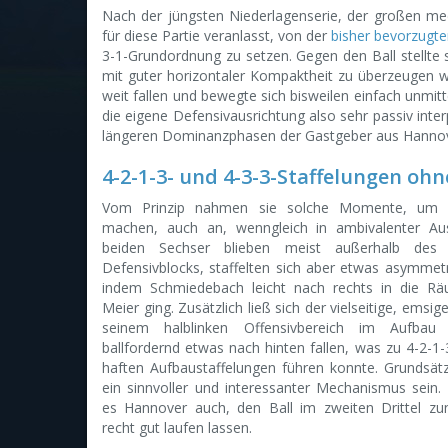
Nach der jüngsten Niederlagenserie, der großen me
für diese Partie veranlasst, von der
bisher bevorzugt
3-1-Grundordnung zu setzen. Gegen den Ball stellte si
mit guter horizontaler Kompaktheit zu überzeugen w
weit fallen und bewegte sich bisweilen einfach unmit
die eigene Defensivausrichtung also sehr passiv inte
längeren Dominanzphasen der Gastgeber aus Hannover,
4-2-1-3- und 4-3-3-Staffelungen ohn
Vom Prinzip nahmen sie solche Momente, um 
machen, auch an, wenngleich in ambivalenter Au
beiden Sechser blieben meist außerhalb des 
Defensivblocks, staffelten sich aber etwas asymmetr
indem Schmiedebach leicht nach rechts in die R
Meier ging. Zusätzlich ließ sich der vielseitige, emsi
seinem halblinken Offensivbereich im Aufbau
ballfordernd etwas nach hinten fallen, was zu 4-2-1-
haften Aufbaustaffelungen führen konnte. Grundsätz
ein sinnvoller und interessanter Mechanismus sein.
es Hannover auch, den Ball im zweiten Drittel zu
recht gut laufen lassen.