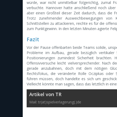
würde, war nicht unmittelbar folgerichtig, zumal 
verbuchte. Hannover hatte anschließend noch über 2
aber einen Großteil dieser Zeit dadurch, dass die Fr
Trotz zunehmender Ausweichbewegungen von Ki
Schnittstellen zu attackieren, reichte es für die off
zum Punktgewinn. In den letzten Minuten agierte Felip
Fazit
Vor der Pause offenbarten beide Teams solide, unsp
Probleme im Aufbau, gerade bezüglich vertikaler
Positionierungen zumindest Sicherheit brachten. 
Offensivversuche leicht vielversprechender. Nach d
gerade anzubahnen, doch mit dem nötigen Glück
Rechtsfokus, die veränderte Rolle Oczipkas oder
führen müssen, doch handelte es sich um geschick
Vielleicht könnte man sagen, dass das letztlich in e
Artikel von TR
Mail: tr(at)spielverlagerung(.)de