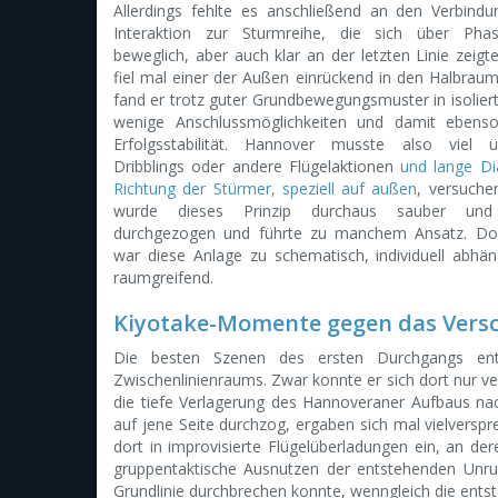
Allerdings fehlte es anschließend an den Verbind
Interaktion zur Sturmreihe, die sich über Phase
beweglich, aber auch klar an der letzten Linie zeigte
fiel mal einer der Außen einrückend in den Halbrau
fand er trotz guter Grundbewegungsmuster in isolie
wenige Anschlussmöglichkeiten und damit ebenso
Erfolgsstabilität. Hannover musste also viel ü
Dribblings oder andere Flügelaktionen
und lange Di
Richtung der Stürmer, speziell auf außen
, versuche
wurde dieses Prinzip durchaus sauber und
durchgezogen und führte zu manchem Ansatz. Do
war diese Anlage zu schematisch, individuell abhän
raumgreifend.
Kiyotake-Momente gegen das Vers
Die besten Szenen des ersten Durchgangs en
Zwischenlinienraums. Zwar konnte er sich dort nur ver
die tiefe Verlagerung des Hannoveraner Aufbaus nac
auf jene Seite durchzog, ergaben sich mal vielverspr
dort in improvisierte Flügelüberladungen ein, an de
gruppentaktische Ausnutzen der entstehenden Unruh
Grundlinie durchbrechen konnte, wenngleich die ents