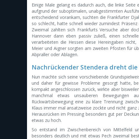
Einige Male gelang es dadurch auch, die linke Seite
aufgrund der suboptimalen, unabgestimmten Ausführun
entscheidend vorankam, suchten die Frankfurter Djak
so schlecht, hatte schnell wieder zumindest Präsenz
Zweimal zahlten sich Frankfurts Versuche aber doc
Hannover dann eben passiv zuließ, einen schnell
verarbeiteten die Hessen diese Hereingaben nicht, 
Meier und Aigner sorgten am zweiten Pfosten für üb
Abpraller oder Ablagen.
Nachrückender Stendera dreht die 
Nun machte sich seine vorschiebende Grundspielweis
und daher für gewisse Probleme gesorgt hatte, beza
kompakt angeschlossen zurück, wirkte aber bisweilen
manchmal etwas unsauberen Bewegungen auc
Rückwärtsbewegung eine zu klare Trennung zwisch
Klaus immer mal ansatzweise zockte und nicht ganz 
Herausrücken im Pressing besonders gut per Deckung
etwas zu hoch.
So entstand im Zwischenbereich von Mittelfeld
besonders deutlich und mit etwas Pech zweimal bestr