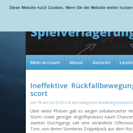
Thursday, 06.08.2026
Diese Website nutzt Cookies. Wenn Sie die Website weiter nutzen
Mein Account
About
Autoren
Lesee
Ineffektive Rückfallbewegun
scort
von
TR
am
24.10.2015
in den Kategorien
Bundesliga
,
Eintracht
Über weite Phasen gab es wegen unbalancierter Ve
Sturm sowie geringer Angriffspräsenz kaum Chance
zweiten Durchgangs sah eine veränderte Offensivor
Tore, von denen Stenderas Doppelpack aus dem Rüc