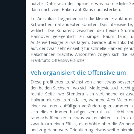
nutzte. Dafür wich der Japaner etwas auf die linke
dann nach zwei Haken auf Klaus durchstecken.
Im Anschluss begannen sich die kleinen Frankfurte
Schwächen mal andeuten konnten. Das intensivierte, ag
wirklich. Die Kohärenz zwischen den beiden Stürm
Hannover gelegentlich zu simpel Raum fand, u
Außenverteidiger zu verlagern. Gerade über links ta
auf, der zwar sehr einseitig für schnelle Flanken gen
Halbchancen brachte. Ansonsten zogen sich die H
Frankfurts Offensivversuche.
Veh organisiert die Offensive um
Diese profitierten zunächst von einer etwas bessere
den beiden Sechsern, wo sich Medojevic auch recht gu
rechte Seite, wo Stendera sich verbindend einzusc
Halbraumlücken zurückfallen, während Alex Meier nun
einer weiteren auffälligen Veränderung zusammen, die
sich dieser immer häufiger zentral auf, leicht vo
raumschaffend noch etwas weiter hinten. In direkter
zwar kaum einen Effekt, es erhöhte aber die Grundpr
und zog Hannovers Orientierung etwas weiter hierhin