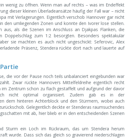
 ein wenig zu öffnen. Wenn man auf rechts – was im Endeffekt
g dieser kleinen Überladeansätze häufig der Fall war – nicht
pa mit Verlagerungen. Eigentlich verschob Hannover gar nicht
 in den umliegenden Zonen und konnte den Ivorer lose stellen.
h aus, als die Szenen im Anschluss an Djakpas Flanken, die
en Doppelschlag zum 1:2 besorgten. Besonders spektakulär
aber sie machten es auch nicht ungeschickt: Seferovic, Alex
erladende Präsenz, Stendera rückte dort nach und lauerte auf
Partie
e, die vor der Pause noch teils unbalanciert eingebunden war
hlt. Zwar rückte Hannovers Mittelfeldreihe eigentlich recht
 im Zentrum schon zu flach gestaffelt und aufgrund der davor
h nicht optimal organisiert. Zudem gab es in der
en dem hinteren Achterblock und den Stürmern, wobei auch
zurückschob. Gelegentlich deckte er Stenderas raumsuchendes
sschatten mit ab, hier blieb er in den entscheidenden Szenen
 und Sturm ein Loch im Rückraum, das um Stendera herum
aft wurde. Dass sich das gleich so gravierend niederschlagen