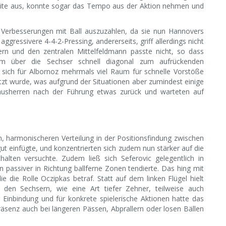
 Seite aus, konnte sogar das Tempo aus der Aktion nehmen und
r Verbesserungen mit Ball auszuzahlen, da sie nun Hannovers
gressivere 4-4-2-Pressing, andererseits, griff allerdings nicht
ern und den zentralen Mittelfeldmann passte nicht, so dass
m über die Sechser schnell diagonal zum aufrückenden
t sich für Albornoz mehrmals viel Raum für schnelle Vorstöße
utzt wurde, was aufgrund der Situationen aber zumindest einige
ausherren nach der Führung etwas zurück und warteten auf
n, harmonischeren Verteilung in der Positionsfindung zwischen
t einfügte, und konzentrierten sich zudem nun stärker auf die
halten versuchte. Zudem ließ sich Seferovic gelegentlich in
 passiver in Richtung ballferne Zonen tendierte. Das hing mit
 die Rolle Oczipkas betraf. Statt auf dem linken Flügel hielt
r den Sechsern, wie eine Art tiefer Zehner, teilweise auch
 Einbindung und für konkrete spielerische Aktionen hatte das
äsenz auch bei längeren Pässen, Abprallern oder losen Bällen
.