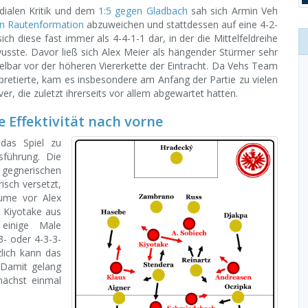
dialen Kritik und dem
1:5 gegen Gladbach
sah sich Armin Veh
en Rautenformation
abzuweichen und stattdessen auf eine 4-2-
ch diese fast immer als 4-4-1-1 dar, in der die Mittelfeldreihe
usste. Davor ließ sich Alex Meier als hängender Stürmer sehr
telbar vor der höheren Viererkette der Eintracht. Da Vehs Team
rpretierte, kam es insbesondere am Anfang der Partie zu vielen
 die zuletzt ihrerseits vor allem abgewartet hatten.
e Effektivität nach vorne
das Spiel zu
sführung. Die
gegnerischen
isch versetzt,
äume vor Alex
ge Kiyotake aus
 einige Male
3- oder 4-3-3-
lich kann das
 Damit gelang
nächst einmal