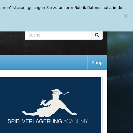
Mein Account
About
Autoren
Leseempfehlungen
FAQ
ren" klicken, gelangen Sie zu unserer Rubrik Datenschutz, in der
Shop