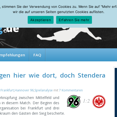
, stimmen Sie der Verwendung von Cookies zu. Wenn Sie auf "Mehr erfah
wir die auf unseren Seiten genutzten Cookies auflisten.
Akzeptieren
Erfahren Sie mehr
mpfehlungen
FAQ
gen hier wie dort, doch Stendera
 Frankfurt
,
Hannover 96
,
Spielanalyse
mit
7 Kommentaren
rknüpfung zwischen Mittelfeld und
1:2
n in diesem Match. Der Beginn des
ganisation bei Frankfurt und drei
kraum den Gästen den Sieg bescherte.