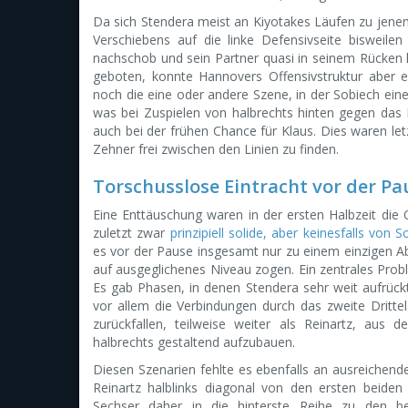
Da sich Stendera meist an Kiyotakes Läufen zu jenem 
Verschiebens auf die linke Defensivseite bisweilen
nachschob und sein Partner quasi in seinem Rücken h
geboten, konnte Hannovers Offensivstruktur aber e
noch die eine oder andere Szene, in der Sobiech eine
was bei Zuspielen von halbrechts hinten gegen das 
auch bei der frühen Chance für Klaus. Dies waren le
Zehner frei zwischen den Linien zu finden.
Torschusslose Eintracht vor der Pa
Eine Enttäuschung waren in der ersten Halbzeit die
zuletzt zwar
prinzipiell solide, aber keinesfalls vo
es vor der Pause insgesamt nur zu einem einzigen Abs
auf ausgeglichenes Niveau zogen. Ein zentrales Probl
Es gab Phasen, in denen Stendera sehr weit aufrüc
vor allem die Verbindungen durch das zweite Dritt
zurückfallen, teilweise weiter als Reinartz, aus
halbrechts gestaltend aufzubauen.
Diesen Szenarien fehlte es ebenfalls an ausreichen
Reinartz halblinks diagonal von den ersten beiden 
Sechser daher in die hinterste Reihe zu den bei