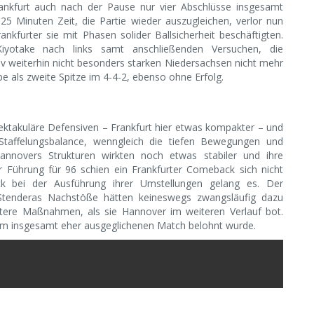
Frankfurt auch nach der Pause nur vier Abschlüsse insgesamt
5 Minuten Zeit, die Partie wieder auszugleichen, verlor nun
ankfurter sie mit Phasen solider Ballsicherheit beschäftigten.
yotake nach links samt anschließenden Versuchen, die
ensiv weiterhin nicht besonders starken Niedersachsen nicht mehr
e als zweite Spitze im 4-4-2, ebenso ohne Erfolg.
ektakuläre Defensiven – Frankfurt hier etwas kompakter – und
 Staffelungsbalance, wenngleich die tiefen Bewegungen und
Hannovers Strukturen wirkten noch etwas stabiler und ihre
er Führung für 96 schien ein Frankfurter Comeback sich nicht
 bei der Ausführung ihrer Umstellungen gelang es. Der
 Stenderas Nachstöße hätten keineswegs zwangsläufig dazu
tere Maßnahmen, als sie Hannover im weiteren Verlauf bot.
inem insgesamt eher ausgeglichenen Match belohnt wurde.