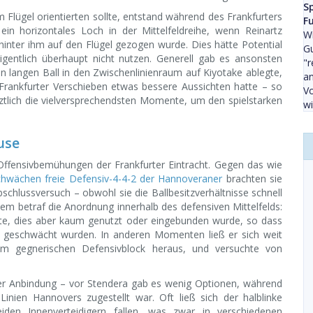
S
Flügel orientierten sollte, entstand während des Frankfurters
Fu
 ein horizontales Loch in der Mittelfeldreihe, wenn Reinartz
Wi
inter ihm auf den Flügel gezogen wurde. Dies hätte Potential
Gu
igentlich überhaupt nicht nutzen. Generell gab es ansonsten
"r
n langen Ball in den Zwischenlinienraum auf Kiyotake ablegte,
an
Frankfurter Verschieben etwas bessere Aussichten hatte – so
V
tztlich die vielversprechendsten Momente, um den spielstarken
wi
use
 Offensivbemühungen der Frankfurter Eintracht. Gegen das wie
n Schwächen freie Defensiv-4-4-2 der Hannoveraner
brachten sie
chlussversuch – obwohl sie die Ballbesitzverhältnisse schnell
em betraf die Anordnung innerhalb des defensiven Mittelfelds:
kte, dies aber kaum genutzt oder eingebunden wurde, so dass
el geschwächt wurden. In anderen Momenten ließ er sich weit
 dem gegnerischen Defensivblock heraus, und versuchte von
der Anbindung – vor Stendera gab es wenig Optionen, während
Linien Hannovers zugestellt war. Oft ließ sich der halblinke
den Innenverteidigern fallen, was zwar in verschiedenen