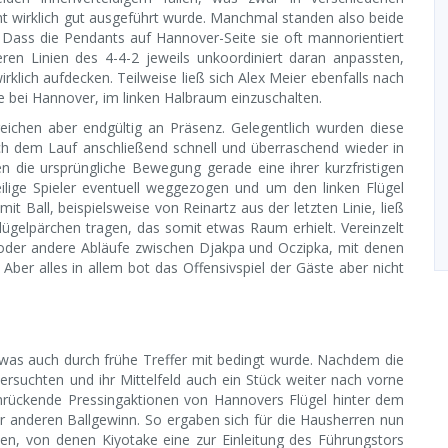
t wirklich gut ausgeführt wurde. Manchmal standen also beide
 Dass die Pendants auf Hannover-Seite sie oft mannorientiert
ren Linien des 4-4-2 jeweils unkoordiniert daran anpassten,
irklich aufdecken. Teilweise ließ sich Alex Meier ebenfalls nach
ke bei Hannover, im linken Halbraum einzuschalten.
eichen aber endgültig an Präsenz. Gelegentlich wurden diese
h dem Lauf anschließend schnell und überraschend wieder in
n die ursprüngliche Bewegung gerade eine ihrer kurzfristigen
ige Spieler eventuell weggezogen und um den linken Flügel
 Ball, beispielsweise von Reinartz aus der letzten Linie, ließ
ügelpärchen tragen, das somit etwas Raum erhielt. Vereinzelt
 oder andere Abläufe zwischen Djakpa und Oczipka, mit denen
Aber alles in allem bot das Offensivspiel der Gäste aber nicht
, was auch durch frühe Treffer mit bedingt wurde. Nachdem die
rsuchten und ihr Mittelfeld auch ein Stück weiter nach vorne
rückende Pressingaktionen von Hannovers Flügel hinter dem
r anderen Ballgewinn. So ergaben sich für die Hausherren nun
en, von denen Kiyotake eine zur Einleitung des Führungstors