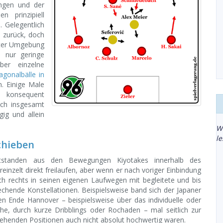
ungen und der
n prinzipiell
. Gelegentlich
m zurück, doch
rter Umgebung
 nur geringe
ber einzelne
agonalbälle in
n. Einige Male
 konsequent
ch insgesamt
gig und allein
W
l
chieben
tstanden aus den Bewegungen Kiyotakes innerhalb des
einzelt direkt freilaufen, aber wenn er nach voriger Einbindung
h rechts in seinen eigenen Laufwegen mit begleitete und bis
echende Konstellationen. Beispielsweise band sich der Japaner
ren Ende Hannover – beispielsweise über das individuelle oder
e, durch kurze Dribblings oder Rochaden – mal seitlich zur
tehenden Positionen auch nicht absolut hochwertig waren.