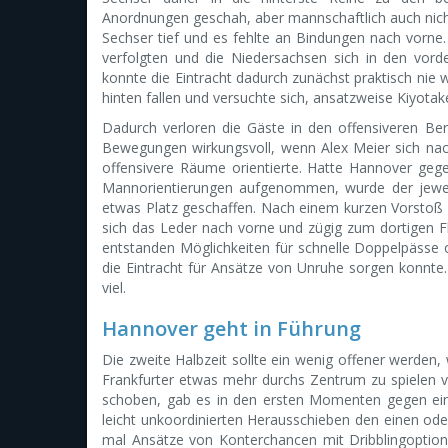
Anordnungen geschah, aber mannschaftlich auch nich
Sechser tief und es fehlte an Bindungen nach vorne.
verfolgten und die Niedersachsen sich in den vorde
konnte die Eintracht dadurch zunächst praktisch nie w
hinten fallen und versuchte sich, ansatzweise Kiyota
Dadurch verloren die Gäste in den offensiveren Ber
Bewegungen wirkungsvoll, wenn Alex Meier sich nac
offensivere Räume orientierte. Hatte Hannover gege
Mannorientierungen aufgenommen, wurde der jeweil
etwas Platz geschaffen. Nach einem kurzen Vorstoß mit
sich das Leder nach vorne und zügig zum dortigen Fl
entstanden Möglichkeiten für schnelle Doppelpässe
die Eintracht für Ansätze von Unruhe sorgen konnte. 
viel.
Hannover geht in Führung
Die zweite Halbzeit sollte ein wenig offener werden
Frankfurter etwas mehr durchs Zentrum zu spielen ve
schoben, gab es in den ersten Momenten gegen ein
leicht unkoordinierten Herausschieben den einen ode
mal Ansätze von Konterchancen mit Dribblingoption