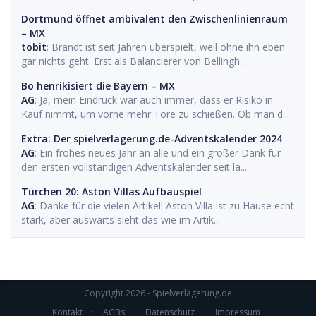
Dortmund öffnet ambivalent den Zwischenlinienraum
– MX
tobit
: Brandt ist seit Jahren überspielt, weil ohne ihn eben
gar nichts geht. Erst als Balancierer von Bellingh...
Bo henrikisiert die Bayern – MX
AG
: Ja, mein Eindruck war auch immer, dass er Risiko in
Kauf nimmt, um vorne mehr Tore zu schießen. Ob man d...
Extra: Der spielverlagerung.de-Adventskalender 2024
AG
: Ein frohes neues Jahr an alle und ein großer Dank für
den ersten vollständigen Adventskalender seit la...
Türchen 20: Aston Villas Aufbauspiel
AG
: Danke für die vielen Artikel! Aston Villa ist zu Hause echt
stark, aber auswärts sieht das wie im Artik...
Copyright 2026 - Spielverlagerung.de
Kontakt
·
AGBs
·
Datenschutz
·
Impressum