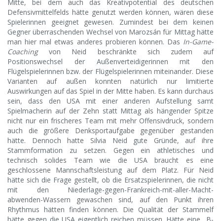
Mitte, bei dem auch das Kreativpotential des deutschen
Defensivmittelfelds hätte genutzt werden können, wären diese
Spielerinnen geeignet gewesen. Zumindest bei dem keinen
Gegner überraschenden Wechsel von Marozsán für Mittag hätte
man hier mal etwas anderes probieren können. Das
In-Game-
Coaching
von Neid beschränkte sich zudem auf
Positionswechsel der Außenverteidigerinnen mit den
Flügelspielerinnen bzw. der Flügelspielerinnen miteinander. Diese
Varianten auf außen konnten natürlich nur limitierte
Auswirkungen auf das Spiel in der Mitte haben. Es kann durchaus
sein, dass den USA mit einer anderen Aufstellung samt
Spielmacherin auf der Zehn statt Mittag als hängender Spitze
nicht nur ein frischeres Team mit mehr Offensivdruck, sondern
auch die größere Denksportaufgabe gegenüber gestanden
hätte. Dennoch hatte Silvia Neid gute Gründe, auf ihre
Stammformation zu setzen. Gegen ein athletisches und
technisch solides Team wie die USA braucht es eine
geschlossene Mannschaftsleistung auf dem Platz. Für Neid
hätte sich die Frage gestellt, ob die Ersatzspielerinnen, die nicht
mit den Niederlage-gegen-Frankreich-mit-aller-Macht-
abwenden-Wassern gewaschen sind, auf den Punkt ihren
Rhythmus hätten finden können. Die Qualität der Stammelf
hätte gegen die USA eigentlich reichen müssen. Hätte eine „B-