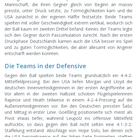
Mannschaft, die ihren Gegner gleich von Beginn an massiv
presste, unter Druck setzte, zu Tormöglichkeiten kam und die
USA zunächst in der eigenen Hälfte festsetzte. Beide Teams
spielten mit voller Geschwindigkeit extrem vertikal, wodurch sich
der Ball kaum im zweiten Drittel befand. Keines der Teams legte
sich den Gegner durch Passzirkulation zurecht. Nach der ersten
Druckphase Deutschlands kamen auch die USA besser ins Spiel
und zu guten Tormöglichkeiten, die aber allesamt von Angerer
entschärft werden konnten.
Die Teams in der Defensive
Gegen den Ball spielten beide Teams grundsätzlich ein 4-4-2-
Mittelfeldpressing. Bei den USA liefen Morgan und Lloyd die
deutschen Innenverteidigerinnen in der ersten Angriffsreihe an.
Vor allem in der zweiten Halbzeit schoben Flügelspielerinnen
Rapinoe und Heath teilweise in einem 4-2-4-Pressing auf die
Außenverteidigerinnen vor. Bei den Deutschen pressten Šašić
und Mittag in erster Linie. Goeßling positionierte sich meist als
Pivot etwas tiefer, während Leupolz ins offensive Mittelfeld
aufrückte, so dass gegen den Ball nicht selten eine 4-1-3-2-
Staffelung entstand. Abschläge von Hope Solo, bei denen sich
die USA beispielsweise auf der linken Seite formierten, stellten