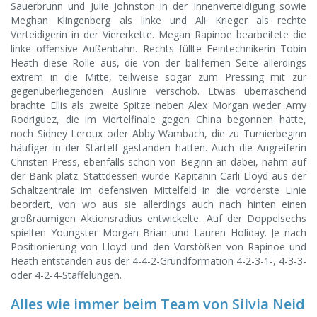
Sauerbrunn und Julie Johnston in der Innenverteidigung sowie
Meghan Klingenberg als linke und Ali Krieger als rechte
Verteidigerin in der Viererkette. Megan Rapinoe bearbeitete die
linke offensive Außenbahn. Rechts füllte Feintechnikerin Tobin
Heath diese Rolle aus, die von der ballfernen Seite allerdings
extrem in die Mitte, teilweise sogar zum Pressing mit zur
gegenüberliegenden Auslinie verschob. Etwas überraschend
brachte Ellis als zweite Spitze neben Alex Morgan weder Amy
Rodriguez, die im Viertelfinale gegen China begonnen hatte,
noch Sidney Leroux oder Abby Wambach, die zu Turnierbeginn
häufiger in der Startelf gestanden hatten. Auch die Angreiferin
Christen Press, ebenfalls schon von Beginn an dabei, nahm auf
der Bank platz. Stattdessen wurde Kapitänin Carli Lloyd aus der
Schaltzentrale im defensiven Mittelfeld in die vorderste Linie
beordert, von wo aus sie allerdings auch nach hinten einen
großräumigen Aktionsradius entwickelte. Auf der Doppelsechs
spielten Youngster Morgan Brian und Lauren Holiday. Je nach
Positionierung von Lloyd und den Vorstößen von Rapinoe und
Heath entstanden aus der 4-4-2-Grundformation 4-2-3-1-, 4-3-3-
oder 4-2-4-Staffelungen.
Alles wie immer beim Team von Silvia Neid