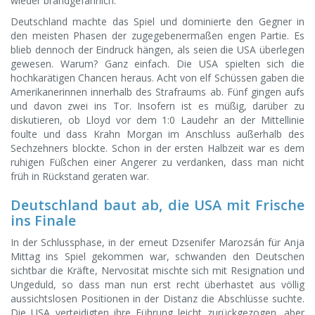
wieder brandgefährlich.
Deutschland machte das Spiel und dominierte den Gegner in
den meisten Phasen der zugegebenermaßen engen Partie. Es
blieb dennoch der Eindruck hängen, als seien die USA überlegen
gewesen. Warum? Ganz einfach. Die USA spielten sich die
hochkarätigen Chancen heraus. Acht von elf Schüssen gaben die
Amerikanerinnen innerhalb des Strafraums ab. Fünf gingen aufs
und davon zwei ins Tor. Insofern ist es müßig, darüber zu
diskutieren, ob Lloyd vor dem 1:0 Laudehr an der Mittellinie
foulte und dass Krahn Morgan im Anschluss außerhalb des
Sechzehners blockte. Schon in der ersten Halbzeit war es dem
ruhigen Füßchen einer Angerer zu verdanken, dass man nicht
früh in Rückstand geraten war.
Deutschland baut ab, die USA mit Frische
ins Finale
In der Schlussphase, in der erneut Dzsenifer Marozsán für Anja
Mittag ins Spiel gekommen war, schwanden den Deutschen
sichtbar die Kräfte, Nervosität mischte sich mit Resignation und
Ungeduld, so dass man nun erst recht überhastet aus völlig
aussichtslosen Positionen in der Distanz die Abschlüsse suchte.
Die USA verteidigten ihre Führung leicht zurückgezogen, aber