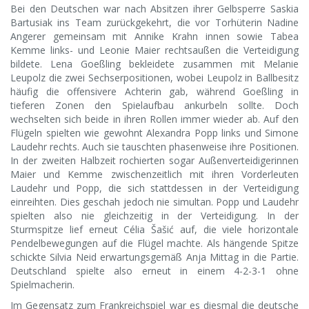
Bei den Deutschen war nach Absitzen ihrer Gelbsperre Saskia
Bartusiak ins Team zurückgekehrt, die vor Torhüterin Nadine
Angerer gemeinsam mit Annike Krahn innen sowie Tabea
Kemme links- und Leonie Maier rechtsaußen die Verteidigung
bildete. Lena Goeßling bekleidete zusammen mit Melanie
Leupolz die zwei Sechserpositionen, wobei Leupolz in Ballbesitz
häufig die offensivere Achterin gab, während Goeßling in
tieferen Zonen den Spielaufbau ankurbeln sollte. Doch
wechselten sich beide in ihren Rollen immer wieder ab. Auf den
Flügeln spielten wie gewohnt Alexandra Popp links und Simone
Laudehr rechts. Auch sie tauschten phasenweise ihre Positionen.
In der zweiten Halbzeit rochierten sogar Außenverteidigerinnen
Maier und Kemme zwischenzeitlich mit ihren Vorderleuten
Laudehr und Popp, die sich stattdessen in der Verteidigung
einreihten. Dies geschah jedoch nie simultan. Popp und Laudehr
spielten also nie gleichzeitig in der Verteidigung. In der
Sturmspitze lief erneut Célia Šašić auf, die viele horizontale
Pendelbewegungen auf die Flügel machte. Als hängende Spitze
schickte Silvia Neid erwartungsgemäß Anja Mittag in die Partie.
Deutschland spielte also erneut in einem 4-2-3-1 ohne
Spielmacherin.
Im Gegensatz zum Frankreichspiel war es diesmal die deutsche