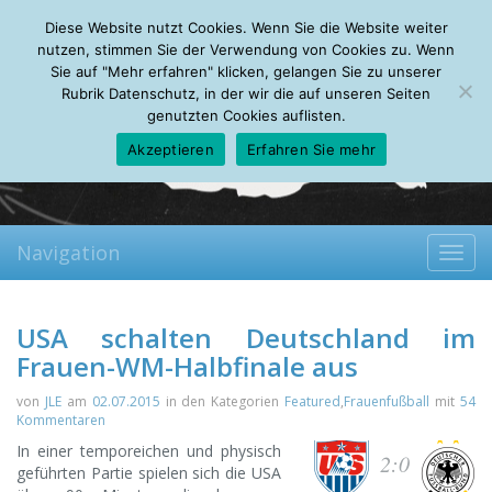
Saturday, 08.08.2026
Diese Website nutzt Cookies. Wenn Sie die Website weiter
Mein Account
About
Autoren
Leseempfehlungen
FAQ
nutzen, stimmen Sie der Verwendung von Cookies zu. Wenn
Sie auf "Mehr erfahren" klicken, gelangen Sie zu unserer
Rubrik Datenschutz, in der wir die auf unseren Seiten
genutzten Cookies auflisten.
Akzeptieren
Erfahren Sie mehr
Navigation
Toggl
navig
USA schalten Deutschland im
Frauen-WM-Halbfinale aus
von
JLE
am
02.07.2015
in den Kategorien
Featured
,
Frauenfußball
mit
54
Kommentaren
In einer temporeichen und physisch
2:0
geführten Partie spielen sich die USA