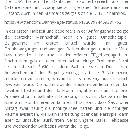
Die USA hielten die Deutschen also erfolgreich aus der
Gefahrenzone und zwang sie zu ungenauen Schüssen aus der
Distanz. Auch in den Standards zeigte sich die DFB-Elf harmlos.
https://twitter.com/DannyPage/status/616268994459381762
In der ersten Halbzeit und besonders in der Anfangsphase zeigte
die deutsche Mannschaft noch ein gutes Umschaltspiel.
Ballgewinne im ersten Drittel wurden mit guten
Drehbewegungen und wenigen Ballberührungen durch die Mitte
bzw. über die Halbräume auf den offenen Flügel verlagert. Im
Nachrücken gab es dann aber schon einige Probleme. Nicht
selten sah sich Šašić mit dem Ball im zweiten Drittel zum
Ausweichen auf den Flügel genötigt, statt die Gefahrenzone
attackieren zu können, was in Unterzahl wenig aussichtsreich
gewesen wäre. Die nachrückenden Spielerinnen liefen eher den
zweiten Pfosten und den Rückraum an, aber niemand bot eine
Anspieloption im ballnahen Halbraum, um sich in Überzahl in den
Strafraum kombinieren zu können. Hinzu kam, dass Šašić oder
Mittag zwar häufig die richtige Idee hatten und die richtigen
Räume avisierten, die Ballverarbeitung oder das Passspiel dann
aber zu unsauber ausführten. Versprungene Bälle, Fehlpässe
und wechselnder Ballbesitz waren die Folge.