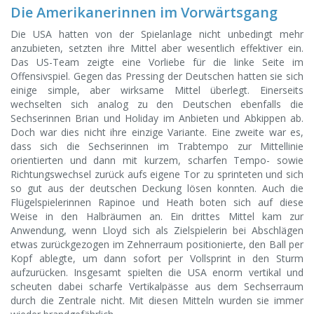
Die Amerikanerinnen im Vorwärtsgang
Die USA hatten von der Spielanlage nicht unbedingt mehr
anzubieten, setzten ihre Mittel aber wesentlich effektiver ein.
Das US-Team zeigte eine Vorliebe für die linke Seite im
Offensivspiel. Gegen das Pressing der Deutschen hatten sie sich
einige simple, aber wirksame Mittel überlegt. Einerseits
wechselten sich analog zu den Deutschen ebenfalls die
Sechserinnen Brian und Holiday im Anbieten und Abkippen ab.
Doch war dies nicht ihre einzige Variante. Eine zweite war es,
dass sich die Sechserinnen im Trabtempo zur Mittellinie
orientierten und dann mit kurzem, scharfen Tempo- sowie
Richtungswechsel zurück aufs eigene Tor zu sprinteten und sich
so gut aus der deutschen Deckung lösen konnten. Auch die
Flügelspielerinnen Rapinoe und Heath boten sich auf diese
Weise in den Halbräumen an. Ein drittes Mittel kam zur
Anwendung, wenn Lloyd sich als Zielspielerin bei Abschlägen
etwas zurückgezogen im Zehnerraum positionierte, den Ball per
Kopf ablegte, um dann sofort per Vollsprint in den Sturm
aufzurücken. Insgesamt spielten die USA enorm vertikal und
scheuten dabei scharfe Vertikalpässe aus dem Sechserraum
durch die Zentrale nicht. Mit diesen Mitteln wurden sie immer