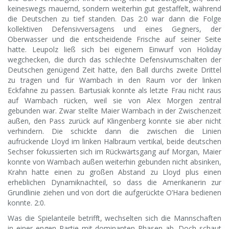
keineswegs mauernd, sondern weiterhin gut gestaffelt, während
die Deutschen zu tief standen. Das 2:0 war dann die Folge
kollektiven Defensivversagens und eines Gegners, der
Oberwasser und die entscheidende Frische auf seiner Seite
hatte. Leupolz ließ sich bei eigenem Einwurf von Holiday
wegchecken, die durch das schlechte Defensivumschalten der
Deutschen genügend Zeit hatte, den Ball durchs zweite Drittel
zu tragen und für Wambach in den Raum vor der linken
Eckfahne zu passen. Bartusiak konnte als letzte Frau nicht raus
auf Wambach rücken, weil sie von Alex Morgen zentral
gebunden war. Zwar stellte Maier Wambach in der Zwischenzeit
außen, den Pass zurück auf Klingenberg konnte sie aber nicht
verhindern. Die schickte dann die zwischen die Linien
aufrückende Lloyd im linken Halbraum vertikal, beide deutschen
Sechser fokussierten sich im Rückwärtsgang auf Morgan, Maier
konnte von Wambach außen weiterhin gebunden nicht absinken,
Krahn hatte einen zu großen Abstand zu Lloyd plus einen
erheblichen Dynamiknachteil, so dass die Amerikanerin zur
Grundlinie ziehen und von dort die aufgerückte O’Hara bedienen
konnte. 2:0.
Was die Spielanteile betrifft, wechselten sich die Mannschaften
in einer engen Partie mit dominanten Phasen ab. Doch schaut