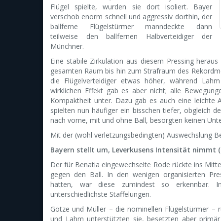
Flügel spielte, wurden sie dort isoliert. Bayer
verschob enorm schnell und aggressiv dorthin, der
ballferne Flügelstürmer manndeckte dann
teilweise den ballfernen Halbverteidiger der
Münchner.
Eine stabile Zirkulation aus diesem Pressing herau
gesamten Raum bis hin zum Strafraum des Rekordmeis
die Flügelverteidiger etwas höher, während Lahm
wirklichen Effekt gab es aber nicht; alle Bewegun
Kompaktheit unter. Dazu gab es auch eine leichte
spielten nun häufiger ein bisschen tiefer, obgleich
nach vorne, mit und ohne Ball, besorgten keinen Unte
Mit der (wohl verletzungsbedingten) Auswechslung Be
Bayern stellt um, Leverkusens Intensität nimmt (
Der für Benatia eingewechselte Rode rückte ins Mitt
gegen den Ball. In den wenigen organisierten Pres
hatten, war diese zumindest so erkennbar. I
unterschiedlichste Staffelungen.
Götze und Müller – die nominellen Flügelstürmer – rü
und Lahm unterstützten sie, besetzten aber primär