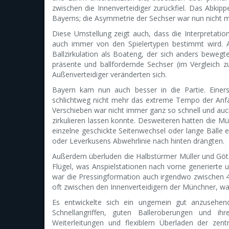
zwischen die Innenverteidiger zurückfiel. Das Abkip
Bayerns; die Asymmetrie der Sechser war nun nicht 
Diese Umstellung zeigt auch, dass die Interpretat
auch immer von den Spielertypen bestimmt wird. Al
Ballzirkulation als Boateng, der sich anders bewe
präsente und ballfordernde Sechser (im Vergleich 
Außenverteidiger veränderten sich.
Bayern kam nun auch besser in die Partie. Einers
schlichtweg nicht mehr das extreme Tempo der Anf
Verschieben war nicht immer ganz so schnell und au
zirkulieren lassen konnte. Desweiteren hatten die M
einzelne geschickte Seitenwechsel oder lange Bälle
oder Leverkusens Abwehrlinie nach hinten drängten.
Außerdem überluden die Halbstürmer Müller und Göt
Flügel, was Anspielstationen nach vorne generierte u
war die Pressingformation auch irgendwo zwischen 4-
oft zwischen den Innenverteidigern der Münchner, w
Es entwickelte sich ein ungemein gut anzusehend
Schnellangriffen, guten Balleroberungen und ih
Weiterleitungen und flexiblem Überladen der zen