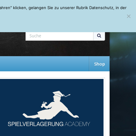
Mein Account
About
Autoren
Leseempfehlungen
FAQ
ren" klicken, gelangen Sie zu unserer Rubrik Datenschutz, in der
Shop