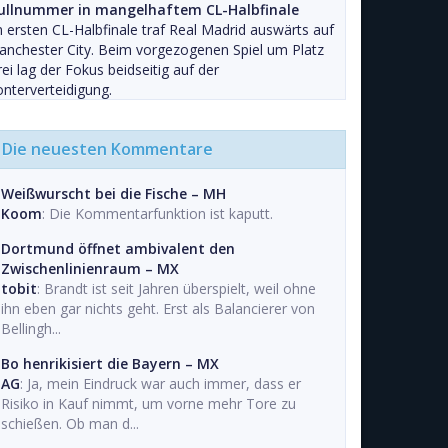
ullnummer in mangelhaftem CL-Halbfinale
 ersten CL-Halbfinale traf Real Madrid auswärts auf
nchester City. Beim vorgezogenen Spiel um Platz
ei lag der Fokus beidseitig auf der
nterverteidigung.
Die neuesten Kommentare
Weißwurscht bei die Fische – MH
Koom
: Die Kommentarfunktion ist kaputt.
Dortmund öffnet ambivalent den
Zwischenlinienraum – MX
tobit
: Brandt ist seit Jahren überspielt, weil ohne
ihn eben gar nichts geht. Erst als Balancierer von
Bellingh...
Bo henrikisiert die Bayern – MX
AG
: Ja, mein Eindruck war auch immer, dass er
Risiko in Kauf nimmt, um vorne mehr Tore zu
schießen. Ob man d...