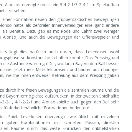
pen Alonsos erzeugte meist ein 3-4-2-1/3-2-4-1 im Spielaufbau
mehr zu sehen.
ion einer Formation neben den gruppentaktischen Bewegungen
onso hatte als zentraler Innenverteidiger eine ganz andere
gte als Benatia. Dazu gab es mit Rode und Lahm zwei weniger
zu Alonso) und auch die Bewegungen der Offensivspieler und
eits liegt dies natürlich auch daran, dass Leverkusen wohl
angsphase so konstant hoch halten konnte. Das Pressing und
ch die Abstände waren größer, wodurch Bayern den Ball besser
ünchner jetzt mehr Mittelfeldpräsenz und bauten auch häufiger
 ein, welche ihnen entweder Befreiung aus dem Pressing gaben
ze durch ihre freien Bewegungen die zentralen Räume und die
nd Bayern ermöglichte aufzurücken. In der zweiten Spielhälfte
3-2-1, 4-1-2-2-1 und Alonso spielte auch gegen den Ball sehr
as fünferkettenähnliche Formationen bedeutete.
es Spiel. Leverkusen überzeugte wie üblich mit einzelnen
ren guten Kombinationen mit schnellen Pässen, direkten
tralen Räume durch das weite Einrücken der dribbelstarken