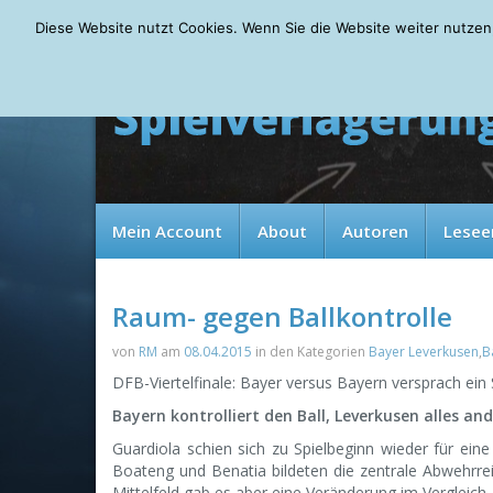
Friday, 07.08.2026
Diese Website nutzt Cookies. Wenn Sie die Website weiter nutzen
Mein Account
About
Autoren
Lesee
Raum- gegen Ballkontrolle
von
RM
am
08.04.2015
in den Kategorien
Bayer Leverkusen
,
B
DFB-Viertelfinale: Bayer versus Bayern versprach ein 
Bayern kontrolliert den Ball, Leverkusen alles an
Guardiola schien sich zu Spielbeginn wieder für eine
Boateng und Benatia bildeten die zentrale Abwehrrei
Mittelfeld gab es aber eine Veränderung im Verglei