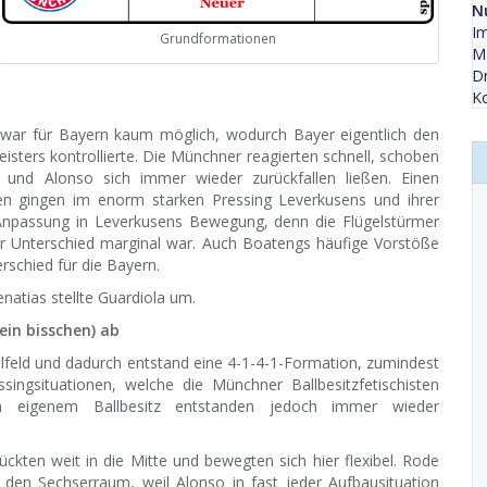
N
Im
Grundformationen
Ma
Dr
Ko
s war für Bayern kaum möglich, wodurch Bayer eigentlich den
ters kontrollierte. Die Münchner reagierten schnell, schoben
 und Alonso sich immer wieder zurückfallen ließen. Einen
gen gingen im enorm starken Pressing Leverkusens und ihrer
 Anpassung in Leverkusens Bewegung, denn die Flügelstürmer
 der Unterschied marginal war. Auch Boatengs häufige Vorstöße
rschied für die Bayern.
natias stellte Guardiola um.
ein bisschen) ab
elfeld und dadurch entstand eine 4-1-4-1-Formation, zumindest
singsituationen, welche die Münchner Ballbesitzfetischisten
n eigenem Ballbesitz entstanden jedoch immer wieder
ckten weit in die Mitte und bewegten sich hier flexibel. Rode
 den Sechserraum, weil Alonso in fast jeder Aufbausituation