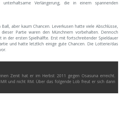
ig unterhaltsame Verlängerung, die in einem spannenden
n Ball, aber kaum Chancen. Leverkusen hatte viele Abschlüsse,
in dieser Partie waren den Münchnern vorbehalten. Dennoch
 in der ersten Spielhälfte. Erst mit fortschreitender Spieldauer
ie und hatte letztlich einige gute Chancen. Die Lotterie/das
vor.
einen Zenit hat er im Herbst 2011 gegen Osasuna erreicht.
 MR und nicht RM. Über das folgende Lob freut er sich dann