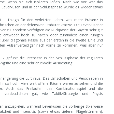
eme, wenn sie sich isolieren ließen. Nach wie vor war das
bei Leverkusen und in der Schlussphase wurde es wieder etwas
ngt – Thiago für den verletzten Lahm, was mehr Präsenz in
isschen an der defensiven Stabilität kratzte. Die Leverkusener
siver zu, sondern verfolgten die Rückpässe der Bayern sehr gut
ie entweder hoch zu halten oder zumindest einen ruhigen
 über diagonale Pässe aus der ersten in die zweite Linie und
nden Außenverteidiger nach vorne zu kommen, was aber nur
 gefühlt die Intensität in der Schlussphase der regulären
Angriffe und eine sehr druckvolle Ausrichtung.
erlängerung die Luft raus. Das Umschalten und Verschieben in
ehr so hoch, viele weit offene Räume waren zu sehen und die
r. Auch das Freilaufen, das Kombinationsspiel und die
verdeutlichten gut, wie Taktik/Strategie und Physis
en anzuspielen, während Leverkusen die vorherige Spielweise
theit und Intensität (sowie etwas tieferen Flügelstürmern).