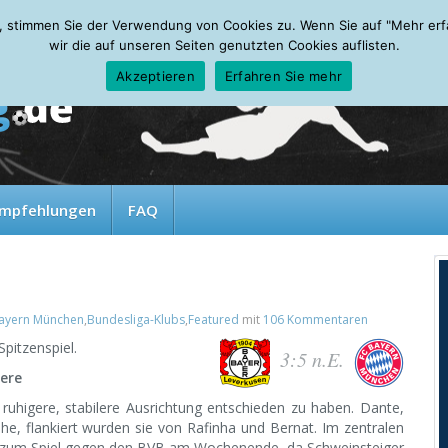
, stimmen Sie der Verwendung von Cookies zu. Wenn Sie auf "Mehr erfah
wir die auf unseren Seiten genutzten Cookies auflisten.
Akzeptieren
Erfahren Sie mehr
mpfehlungen
FAQ
ayern München
,
Bundesliga-Klubs
,
Featured
mit
106 Kommentaren
Spitzenspiel.
3:5 n.E.
dere
 ruhigere, stabilere Ausrichtung entschieden zu haben. Dante,
he, flankiert wurden sie von Rafinha und Bernat. Im zentralen
ch zum Spiel gegen den BVB am Wochenende, da Schweinsteiger