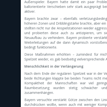
Außenspieler. Bayern hatte damit ein paar Probl
ballorientierte Verschieben sehr stark ausgeprägt 
aktiver.
Bayern brachte zwar – ebenfalls verletzungsbedi
höheren Zonen und Dribblingstärke brachte, aber ein b
stellten nicht nur die Anspielstationen wieder aggres
und probierten diese auch zu antizipieren, um s
Neuaufbau zu verhindern. Bayern probierte verstärkt
Weiterleitungen auf die dann dynamisch vorstoße
bedingt funktionierte.
Diese Maßnahmen erhöhten – zumindest für mich –
Spielzeit wieder, es gab beidseitig vielversprechende 
Menschlichkeit in der Verlängerung
Nach dem Ende der regulären Spielzeit war in der V
beide Richtungen klappte bei beiden Teams nicht m
Kompaktheit der Mannschaften war viel geringe
Raumbesetzung wurden stetig schwächer und 
zusammenhängen.
Bayern versuchte verstärkt Götze zwischen den Lini
durchdrücken wollte, wenn auch mit weniger Kompak