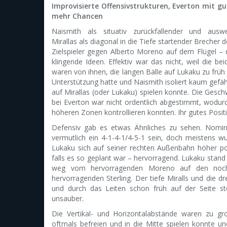
Improvisierte Offensivstrukturen, Everton mit gu
mehr Chancen
Naismith als situativ zurückfallender und auswe
Mirallas als diagonal in die Tiefe startender Brecher
Zielspieler gegen Alberto Moreno auf dem Flügel – 
klingende Ideen. Effektiv war das nicht, weil die b
waren von ihnen, die langen Bälle auf Lukaku zu frü
Unterstützung hatte und Naismith isoliert kaum gefäh
auf Mirallas (oder Lukaku) spielen konnte. Die Gesch
bei Everton war nicht ordentlich abgestimmt, wodurch
höheren Zonen kontrollieren konnten. Ihr gutes Positi
Defensiv gab es etwas Ähnliches zu sehen. Nominel
vermutlich ein 4-1-4-1/4-5-1 sein, doch meistens w
Lukaku sich auf seiner rechten Außenbahn höher posit
falls es so geplant war – hervorragend. Lukaku stand n
weg vom hervorragenden Moreno auf den noch
hervorragenden Sterling. Der tiefe Miralls und die 
und durch das Leiten schon früh auf der Seite s
unsauber.
Die Vertikal- und Horizontalabstände waren zu gro
oftmals befreien und in die Mitte spielen konnte 