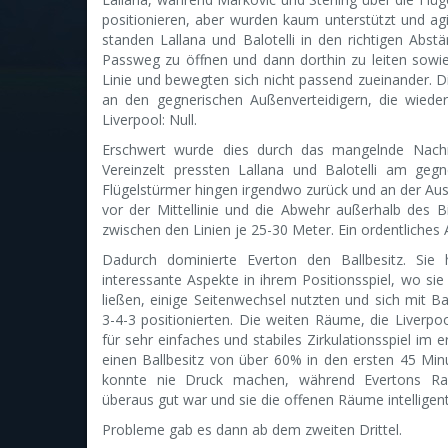
positionieren, aber wurden kaum unterstützt und agi
standen Lallana und Balotelli in den richtigen Abstä
Passweg zu öffnen und dann dorthin zu leiten sowie d
Linie und bewegten sich nicht passend zueinander. Di
an den gegnerischen Außenverteidigern, die wieder
Liverpool: Null.
Erschwert wurde dies durch das mangelnde Nachrü
Vereinzelt pressten Lallana und Balotelli am gegn
Flügelstürmer hingen irgendwo zurück und an der Aus
vor der Mittellinie und die Abwehr außerhalb des Bil
zwischen den Linien je 25-30 Meter. Ein ordentliches A
Dadurch dominierte Everton den Ballbesitz. Sie
interessante Aspekte in ihrem Positionsspiel, wo sie
ließen, einige Seitenwechsel nutzten und sich mit Bal
3-4-3 positionierten. Die weiten Räume, die Liverpoo
für sehr einfaches und stabiles Zirkulationsspiel im e
einen Ballbesitz von über 60% in den ersten 45 Min
konnte nie Druck machen, während Evertons Rau
überaus gut war und sie die offenen Räume intelligen
Probleme gab es dann ab dem zweiten Drittel.