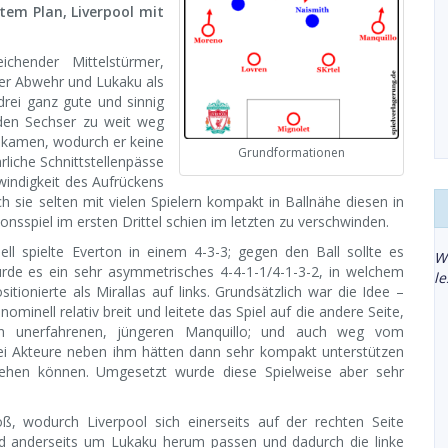
tem Plan, Liverpool mit
ichender Mittelstürmer,
 der Abwehr und Lukaku als
drei ganz gute und sinnig
eiden Sechser zu weit weg
h kamen, wodurch er keine
Grundformationen
rliche Schnittstellenpässe
windigkeit des Aufrückens
 sie selten mit vielen Spielern kompakt in Ballnähe diesen in
onsspiel im ersten Drittel schien im letzten zu verschwinden.
l spielte Everton in einem 4-3-3; gegen den Ball sollte es
W
urde es ein sehr asymmetrisches 4-4-1-1/4-1-3-2, in welchem
l
ionierte als Mirallas auf links. Grundsätzlich war die Idee –
ominell relativ breit und leitete das Spiel auf die andere Seite,
 unerfahrenen, jüngeren Manquillo; und auch weg vom
drei Akteure neben ihm hätten dann sehr kompakt unterstützen
tehen können. Umgesetzt wurde diese Spielweise aber sehr
ß, wodurch Liverpool sich einerseits auf der rechten Seite
und anderseits um Lukaku herum passen und dadurch die linke