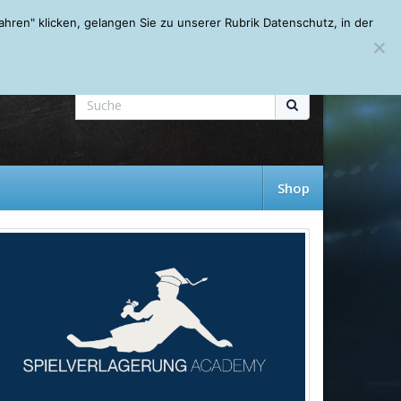
Mein Account
About
Autoren
Leseempfehlungen
FAQ
ren" klicken, gelangen Sie zu unserer Rubrik Datenschutz, in der
Shop