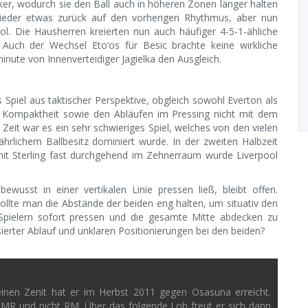
rker, wodurch sie den Ball auch in höheren Zonen länger halten
 wieder etwas zurück auf den vorherigen Rhythmus, aber nun
ool. Die Hausherren kreierten nun auch häufiger 4-5-1-ähliche
Auch der Wechsel Eto’os für Besic brachte keine wirkliche
minute von Innenverteidiger Jagielka den Ausgleich.
 Spiel aus taktischer Perspektive, obgleich sowohl Everton als
er Kompaktheit sowie den Abläufen im Pressing nicht mit dem
eit war es ein sehr schwieriges Spiel, welches von den vielen
hrlichem Ballbesitz dominiert wurde. In der zweiten Halbzeit
 mit Sterling fast durchgehend im Zehnerraum wurde Liverpool
.
wusst in einer vertikalen Linie pressen ließ, bleibt offen.
wollte man die Abstände der beiden eng halten, um situativ den
 Spielern sofort pressen und die gesamte Mitte abdecken zu
ierter Ablauf und unklaren Positionierungen bei den beiden?
einen Zenit hat er im Herbst 2011 gegen Osasuna erreicht.
 MR und nicht RM. Über das folgende Lob freut er sich dann