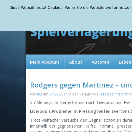
Thursday, 06.08.2026
Diese Website nutzt Cookies. Wenn Sie die Website weiter nutzen
Mein Account
About
Autoren
Lesee
Rodgers gegen Martinez – und
von
RM
am
27.09.2014
in den Kategorien
Featured
,
Internatio
Im Merseyside-Derby trennen sich Liverpool und Eve
Liverpools Probleme im Pressing helfen Evertons
Trotz vielfacher Versuche den Gegner schon an deren 
innerhalb der gegnerischen Hälfte. Nominell pressten
Lallana, während Markovic und Sterling über die Flüge