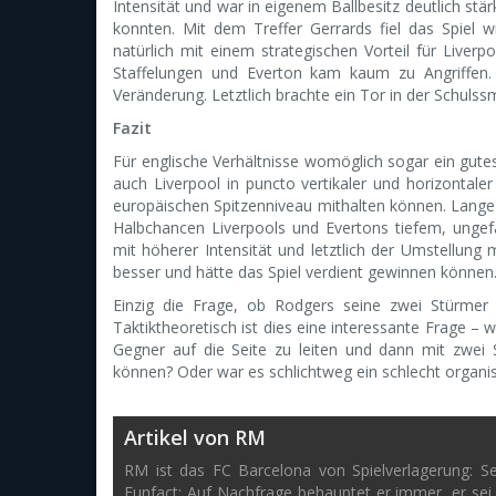
Intensität und war in eigenem Ballbesitz deutlich stä
konnten. Mit dem Treffer Gerrards fiel das Spiel
natürlich mit einem strategischen Vorteil für Liverp
Staffelungen und Everton kam kaum zu Angriffen. 
Veränderung. Letztlich brachte ein Tor in der Schulss
Fazit
Für englische Verhältnisse womöglich sogar ein gutes
auch Liverpool in puncto vertikaler und horizontal
europäischen Spitzenniveau mithalten können. Lange Z
Halbchancen Liverpools und Evertons tiefem, ungefä
mit höherer Intensität und letztlich der Umstellung
besser und hätte das Spiel verdient gewinnen können
Einzig die Frage, ob Rodgers seine zwei Stürmer be
Taktiktheoretisch ist dies eine interessante Frage – 
Gegner auf die Seite zu leiten und dann mit zwei
können? Oder war es schlichtweg ein schlecht organis
Artikel von RM
RM ist das FC Barcelona von Spielverlagerung: S
Funfact: Auf Nachfrage behauptet er immer, er sei