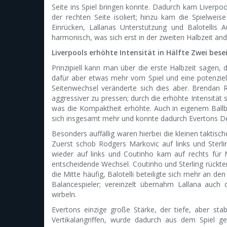
Seite ins Spiel bringen konnte. Dadurch kam Liverpo
der rechten Seite isoliert; hinzu kam die Spielweis
Einrücken, Lallanas Unterstützung und Balotellis
harmonisch, was sich erst in der zweiten Halbzeit ände
Liverpools erhöhte Intensität in Hälfte Zwei bes
Prinzipiell kann man über die erste Halbzeit sagen, 
dafür aber etwas mehr vom Spiel und eine potenziell
Seitenwechsel veränderte sich dies aber. Brendan
aggressiver zu pressen; durch die erhöhte Intensität 
was die Kompaktheit erhöhte. Auch in eigenem Ballbesi
sich insgesamt mehr und konnte dadurch Evertons De
Besonders auffällig waren hierbei die kleinen taktis
Zuerst schob Rodgers Markovic auf links und Sterlin
wieder auf links und Coutinho kam auf rechts für
entscheidende Wechsel. Coutinho und Sterling rückten
die Mitte häufig, Balotelli beteiligte sich mehr an d
Balancespieler; vereinzelt übernahm Lallana auch 
wirbeln.
Evertons einzige große Stärke, der tiefe, aber stab
Vertikalangriffen, wurde dadurch aus dem Spiel 