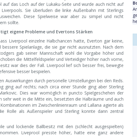
B
ol auf das Loch auf der Lukaku-Seite und wurde auch nicht auf
A
e Liverpools. Sie überluden die linke Außenbahn mit Sterlings
ge
 Ausweichen. Diese Spielweise war aber zu simpel und nicht
he
rn sollte.
eitigt eigene Probleme und Evertons Stärken
dass Liverpool einzelne Halbchancen hatte, Everton gar keine,
 bessere Spielanlage, die sie gar nicht ausnutzten. Nach dem
 Rodgers gab seiner Mannschaft wohl die Vorgabe höher und
schoben die Mittelfeldspieler und Verteidiger höher nach vorne,
tz war dies der Fall. Liverpool lief sich besser frei, bewegte
fensive besser bespielen.
chen Auswirkungen durch personelle Umstellungen bei den Reds.
g ging auf rechts; nach circa einer Stunde ging aber Sterling
 Markovic. Dies war womöglich in puncto Spielgeschehen der
 sehr weit in die Mitte ein, besetzten die Halbräume und auch
en Kombinationen im Zwischenlinienraum und Lallana agierte als
die Rolle als Außenspieler und Sterling konnte dann zentral
ile und lockende Ballbesitz mit den (schlecht ausgespielten)
genommen. Liveprool presste höher, hatte eine ganz andere