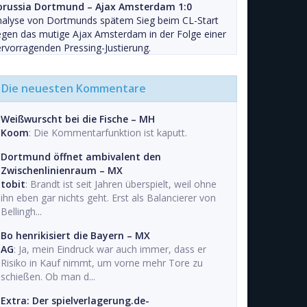
orussia Dortmund – Ajax Amsterdam 1:0
nalyse von Dortmunds spätem Sieg beim CL-Start
gen das mutige Ajax Amsterdam in der Folge einer
rvorragenden Pressing-Justierung.
Die neuesten Kommentare
Weißwurscht bei die Fische – MH
Koom
: Die Kommentarfunktion ist kaputt.
Dortmund öffnet ambivalent den
Zwischenlinienraum – MX
tobit
: Brandt ist seit Jahren überspielt, weil ohne
ihn eben gar nichts geht. Erst als Balancierer von
Bellingh...
Bo henrikisiert die Bayern – MX
AG
: Ja, mein Eindruck war auch immer, dass er
Risiko in Kauf nimmt, um vorne mehr Tore zu
schießen. Ob man d...
Extra: Der spielverlagerung.de-