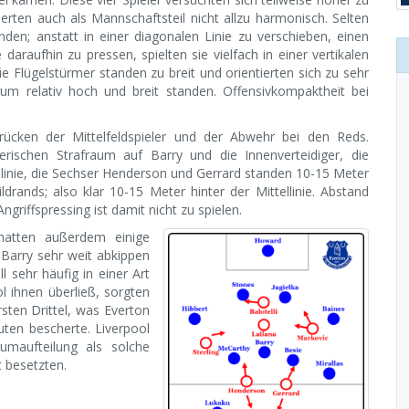
erten auch als Mannschaftsteil nicht allzu harmonisch. Selten
nden; anstatt in einer diagonalen Linie zu verschieben, einen
araufhin zu pressen, spielten sie vielfach in einer vertikalen
e Flügelstürmer standen zu breit und orientierten sich zu sehr
um relativ hoch und breit standen. Offensivkompaktheit bei
cken der Mittelfeldspieler und der Abwehr bei den Reds.
erischen Strafraum auf Barry und die Innenverteidiger, die
linie, die Sechser Henderson und Gerrard standen 10-15 Meter
drands; also klar 10-15 Meter hinter der Mittellinie. Abstand
ngriffspressing ist damit nicht zu spielen.
 hatten außerdem einige
 Barry sehr weit abkippen
l sehr häufig in einer Art
l ihnen überließ, sorgten
rsten Drittel, was Everton
uten bescherte. Liverpool
maufteilung als solche
t besetzten.