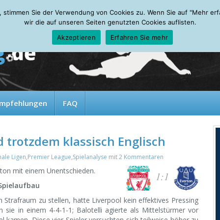
, stimmen Sie der Verwendung von Cookies zu. Wenn Sie auf "Mehr erfah
wir die auf unseren Seiten genutzten Cookies auflisten.
Akzeptieren
Erfahren Sie mehr
mpfehlungen
FAQ
 trotzdem klassisch Englisch
nale Ligen
,
Premier League
,
Spielanalyse
mit
2 Kommentaren
rton mit einem Unentschieden.
1:1
 Spielaufbau
Strafraum zu stellen, hatte Liverpool kein effektives Pressing
 sie in einem 4-4-1-1; Balotelli agierte als Mittelstürmer vor
l kamen. Diese vier Spieler versuchten sich teilweise höher zu