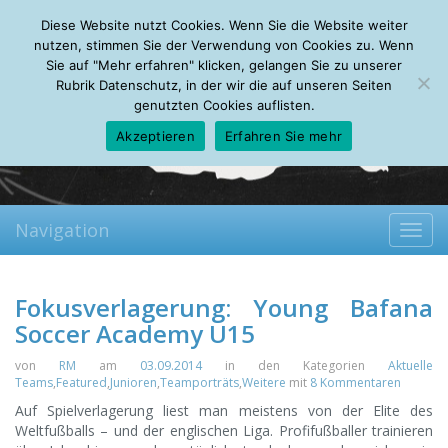
Saturday, 08.08.2026
Diese Website nutzt Cookies. Wenn Sie die Website weiter
Mein Account
About
Autoren
Leseempfehlungen
FAQ
nutzen, stimmen Sie der Verwendung von Cookies zu. Wenn
Sie auf "Mehr erfahren" klicken, gelangen Sie zu unserer
Rubrik Datenschutz, in der wir die auf unseren Seiten
genutzten Cookies auflisten.
Akzeptieren
Erfahren Sie mehr
Navigation
Toggl
navig
Fokusverlagerung: Young Bafana
Soccer Academy U15
von
RM
am
03.09.2014
in den Kategorien
Aktuelle
Teams
,
Featured
,
Junioren
,
Teamporträts
,
Weitere
mit
8 Kommentaren
Auf Spielverlagerung liest man meistens von der Elite des
Weltfußballs – und der englischen Liga. Profifußballer trainieren