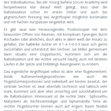
des Individualismus. Bei der Young Bafana Soccer Academy wird
beispielsweise klar darauf Wert gelegt, dass über die
Ballzirkulation schon im ersten Drittel und auch bei
gegnerischem Pressing das Angriffsspiel möglichst konstruktiv
und mit flachen Kurzpässen eingeleitet wird.
Es gibt zwar kein herausragendes Positionsspiel mit dem
bewussten Öffnen von Räumen, mit komplexen Synergien durch
Rochaden oder ähnliches, doch alles in allem weiß der Ansatz zu
gefallen. Der halblinke Achter im 4-1-4-1/4-3-3 lässt sich gerne
zurückfallen und unterstützt den Sechser, sie bilden gemeinsam
dann situativ eine Doppelsechs, kümmern sich um die
Ballzirkulation und der Achter versucht häufig auch mit direkten
Läufen in die Spitze und Dribblings Raumgewinn zu erobern.
Das eigentliche Angriffsspiel selbst ist aber eher flügelorientiert.
Beide Außenverteidigerpositionen wie auch die
Flügelstürmerpositionen sind individuell am besten besetzt, der
zentrale Sechser ist zwar ebenfalls technisch und taktisch sehr
stark, kümmert sich aber eher umsichtig und zurückhaltend um
die Ballzirkulation. Interessant ist die rechte Seite: Siphosethu
Matyobeni als Rechtsverteidiger und Siphamandla Tima als
rechter Flügelstürmer können auch auf engem Raum flexibel