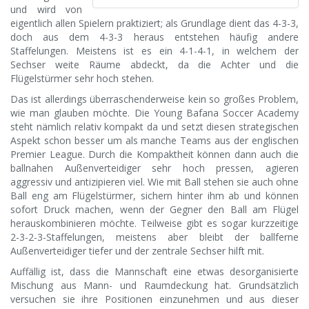
und wird von
eigentlich allen Spielern praktiziert; als Grundlage dient das 4-3-3,
doch aus dem 4-3-3 heraus entstehen häufig andere
Staffelungen. Meistens ist es ein 4-1-4-1, in welchem der
Sechser weite Räume abdeckt, da die Achter und die
Flügelstürmer sehr hoch stehen.
Das ist allerdings überraschenderweise kein so großes Problem,
wie man glauben möchte. Die Young Bafana Soccer Academy
steht nämlich relativ kompakt da und setzt diesen strategischen
Aspekt schon besser um als manche Teams aus der englischen
Premier League. Durch die Kompaktheit können dann auch die
ballnahen Außenverteidiger sehr hoch pressen, agieren
aggressiv und antizipieren viel. Wie mit Ball stehen sie auch ohne
Ball eng am Flügelstürmer, sichern hinter ihm ab und können
sofort Druck machen, wenn der Gegner den Ball am Flügel
herauskombinieren möchte. Teilweise gibt es sogar kurzzeitige
2-3-2-3-Staffelungen, meistens aber bleibt der ballferne
Außenverteidiger tiefer und der zentrale Sechser hilft mit.
Auffällig ist, dass die Mannschaft eine etwas desorganisierte
Mischung aus Mann- und Raumdeckung hat. Grundsätzlich
versuchen sie ihre Positionen einzunehmen und aus dieser