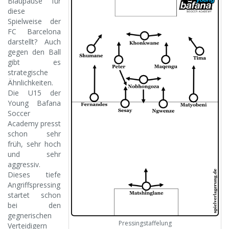
Blaupause für
diese
Spielweise der
FC Barcelona
darstellt? Auch
gegen den Ball
gibt es
strategische
Ähnlichkeiten.
Die U15 der
Young Bafana
Soccer
Academy presst
schon sehr
früh, sehr hoch
und sehr
aggressiv.
Dieses tiefe
Angriffspressing
startet schon
bei den
gegnerischen
Pressingstaffelung
Verteidigern