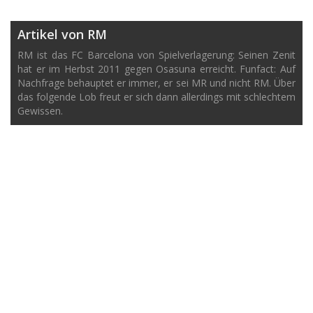
Artikel von RM
RM ist das FC Barcelona von Spielverlagerung: Seinen Zenit
hat er im Herbst 2011 gegen Osasuna erreicht. Funfact: Auf
Nachfrage behauptet er immer, er sei MR und nicht RM. Über
das folgende Lob freut er sich dann allerdings mit schlechtem
Gewissen.