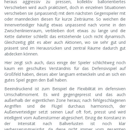
heraus aggressiv zu pressen, kollektiv ballorientiertes
Verschieben wird auch praktiziert, doch in einzelnen Situationen
verschieben sie (unpassend) mit dem nächsten Gegenspieler mit
oder manndecken diesen für kurze Zeiträume. So weichen die
Innenverteidiger häufig etwas unpassend nach vorne in den
Zwischenlinienraum, verbleiben dort etwas zu lange und die
Kette dahinter schließt das entstehende Loch nicht dynamisch.
Gleichzeitig gibt es aber auch Aktionen, wo sie sehr gut und
präsent sind im Herausrücken und zentral Räume dadurch gut
abdecken können.
Hier zeigt sich auch, dass einige der Spieler schlichtweg noch
kaum ein geschultes Verständnis für das Defensivspiel auf
Großfeld haben, dieses aber langsam entwickeln und an sich ein
gutes Spiel gegen den Ball haben.
Beeindruckend ist zum Beispiel die Flexibilität im defensiven
Umschaltmoment. Es wird gegengepresst und das auch
außerhalb der eigentlichen Zone heraus; nach fehlgeschlagenen
Angriffen sind die Flügel durchaus harmonisch, der
Außenverteidiger setzt seinen Lauf oft fort, presst und wird
intelligent vom Außenstürmer abgesichert. Einzig die Konstanz in
der Intensität nach Ballverlusten ist noch klar
verbesserungswürdig, da diese nicht immer vom gesamten