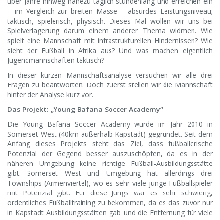
über Jahre hinweg nahezu täglich stundenlang und erreichen ein
– im Vergleich zur breiten Masse – absurdes Leistungsniveau;
taktisch, spielerisch, physisch. Dieses Mal wollen wir uns bei
Spielverlagerung darum einem anderen Thema widmen. Wie
spielt eine Mannschaft mit infrastrukturellen Hindernissen? Wie
sieht der Fußball in Afrika aus? Und was machen eigentlich
Jugendmannschaften taktisch?
In dieser kurzen Mannschaftsanalyse versuchen wir alle drei
Fragen zu beantworten. Doch zuerst stellen wir die Mannschaft
hinter der Analyse kurz vor.
Das Projekt: „Young Bafana Soccer Academy“
Die Young Bafana Soccer Academy wurde im Jahr 2010 in
Somerset West (40km außerhalb Kapstadt) gegründet. Seit dem
Anfang dieses Projekts steht das Ziel, dass fußballerische
Potenzial der Gegend besser auszuschöpfen, da es in der
näheren Umgebung keine richtige Fußball-Ausbildungsstätte
gibt. Somerset West und Umgebung hat allerdings drei
Townships (Armenviertel), wo es sehr viele junge Fußballspieler
mit Potenzial gibt. Für diese Jungs war es sehr schwierig,
ordentliches Fußballtraining zu bekommen, da es das zuvor nur
in Kapstadt Ausbildungsstätten gab und die Entfernung für viele