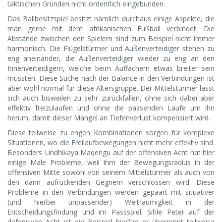
taktischen Gründen nicht ordentlich eingebunden.
Das Ballbesitzspiel besitzt nämlich durchaus einige Aspekte, die
man gerne mit dem afrikanischen Fußball verbindet. Die
Abstände zwischen den Spielern sind zum Beispiel nicht immer
harmonisch. Die Flügelstürmer und Außenverteidiger stehen zu
eng aneinander, die Außenverteidiger wieder zu eng an den
Innenverteidigern, welche beim Auffächern etwas breiter sein
müssten. Diese Suche nach der Balance in den Verbindungen ist
aber wohl normal für diese Altersgruppe. Der Mittelstürmer lässt
sich auch bisweilen zu sehr zurückfallen, ohne sich dabei aber
effektiv freizulaufen und ohne die passenden Läufe um ihn
herum, damit dieser Mangel an Tiefenverlust kompensiert wird.
Diese teilweise zu engen Kombinationen sorgen für komplexe
Situationen, wo die Freilaufbewegungen nicht mehr effektiv sind.
Besonders Lindhikaya Maqengu auf der offensiven Acht hat hier
einige Male Probleme, weil ihm der Bewegungsradius in der
offensiven Mitte sowohl von seinem Mittelstürmer als auch von
den dann aufrückenden Gegnern verschlossen wird. Diese
Probleme in den Verbindungen werden gepaart mit situativer
(und hierbei unpassender) Weiträumigkeit in der
Entscheidungsfindung und im Passspiel. Sihle Peter auf der
defensiven Acht ist ein Beispiel hierfür; er überrennt teilweise