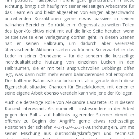
Richtung, bringt sich häufig mit seiner vielseitigen Arbeitsrate für
das Team ein und bleibt abgesehen von einigen abgeschwächt
antreibenden Kurzaktionen gerne etwas passiver in seinen
ballnahen Bereichen. So rückt er im Gegensatz zu weiten Teilen
des Lyon-Kollektivs nicht mit auf die linke Seite herüber, wenn
beispielsweise eine Verlagerung dorthin geht. In diesen Szenen
hält er seinen Halbraum, um dadurch aber vereinzelt
überraschende Aktionen starten zu können. So erwartet er das
Leder in seiner Grundzone – für die sondern die kurzzeitige
individualtaktische Nutzung von einzelnen Lücken in den
Halbräumen, die er mit teils anspruchsvollen Dribblings offen
legt, was dann nicht mehr einem balancierenden Stil entspricht.
Der ballferne Balanceakteur bekommt also gerade durch diese
Eigenschaft situative Chancen für Einzelaktionen, mit denen er
seine eigene Arbeit ebenso veredeln kann wie jene der Kollegen.
Auch die derzeitige Rolle von Alexandre Lacazette ist in diesem
Kontext interessant. Als nominell – insbesondere in der Arbeit
gegen den Ball – auf halblinks agierender Stürmer nimmt er
offensiv zu Beginn der Angriffe gerne etwas rechtsseitige
Positionen der schiefen 4-3-1-2/4-2-3-1-Ausrichtung ein, um mit
seiner Mischung aus durchschlagskräftigem und technisch