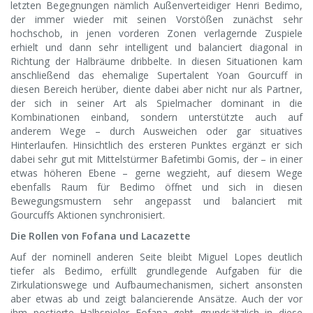
letzten Begegnungen nämlich Außenverteidiger Henri Bedimo,
der immer wieder mit seinen Vorstößen zunächst sehr
hochschob, in jenen vorderen Zonen verlagernde Zuspiele
erhielt und dann sehr intelligent und balanciert diagonal in
Richtung der Halbräume dribbelte. In diesen Situationen kam
anschließend das ehemalige Supertalent Yoan Gourcuff in
diesen Bereich herüber, diente dabei aber nicht nur als Partner,
der sich in seiner Art als Spielmacher dominant in die
Kombinationen einband, sondern unterstützte auch auf
anderem Wege – durch Ausweichen oder gar situatives
Hinterlaufen. Hinsichtlich des ersteren Punktes ergänzt er sich
dabei sehr gut mit Mittelstürmer Bafetimbi Gomis, der – in einer
etwas höheren Ebene – gerne wegzieht, auf diesem Wege
ebenfalls Raum für Bedimo öffnet und sich in diesen
Bewegungsmustern sehr angepasst und balanciert mit
Gourcuffs Aktionen synchronisiert.
Die Rollen von Fofana und Lacazette
Auf der nominell anderen Seite bleibt Miguel Lopes deutlich
tiefer als Bedimo, erfüllt grundlegende Aufgaben für die
Zirkulationswege und Aufbaumechanismen, sichert ansonsten
aber etwas ab und zeigt balancierende Ansätze. Auch der vor
ihm postierte Halbspieler Fofana geht grundsätzlich in diese