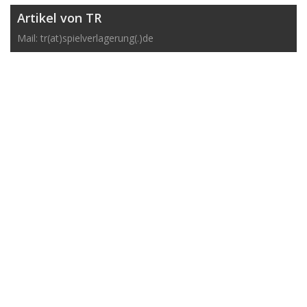
Artikel von TR
Mail: tr(at)spielverlagerung(.)de