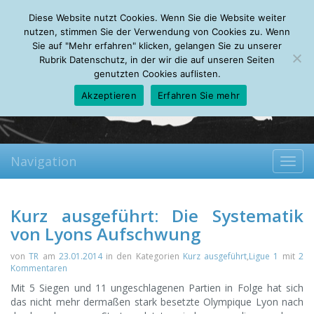
Sunday, 09.08.2026
Diese Website nutzt Cookies. Wenn Sie die Website weiter
Mein Account
About
Autoren
Leseempfehlungen
FAQ
nutzen, stimmen Sie der Verwendung von Cookies zu. Wenn
Sie auf "Mehr erfahren" klicken, gelangen Sie zu unserer
Rubrik Datenschutz, in der wir die auf unseren Seiten
genutzten Cookies auflisten.
Akzeptieren
Erfahren Sie mehr
Navigation
Toggl
navig
Kurz ausgeführt: Die Systematik
von Lyons Aufschwung
von
TR
am
23.01.2014
in den Kategorien
Kurz ausgeführt
,
Ligue 1
mit
2
Kommentaren
Mit 5 Siegen und 11 ungeschlagenen Partien in Folge hat sich
das nicht mehr dermaßen stark besetzte Olympique Lyon nach