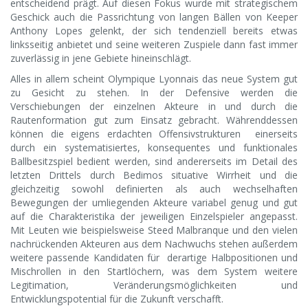
entscheidend prägt. Auf diesen Fokus wurde mit strategischem
Geschick auch die Passrichtung von langen Bällen von Keeper
Anthony Lopes gelenkt, der sich tendenziell bereits etwas
linksseitig anbietet und seine weiteren Zuspiele dann fast immer
zuverlässig in jene Gebiete hineinschlägt.
Alles in allem scheint Olympique Lyonnais das neue System gut
zu Gesicht zu stehen. In der Defensive werden die
Verschiebungen der einzelnen Akteure in und durch die
Rautenformation gut zum Einsatz gebracht. Währenddessen
können die eigens erdachten Offensivstrukturen einerseits
durch ein systematisiertes, konsequentes und funktionales
Ballbesitzspiel bedient werden, sind andererseits im Detail des
letzten Drittels durch Bedimos situative Wirrheit und die
gleichzeitig sowohl definierten als auch wechselhaften
Bewegungen der umliegenden Akteure variabel genug und gut
auf die Charakteristika der jeweiligen Einzelspieler angepasst.
Mit Leuten wie beispielsweise Steed Malbranque und den vielen
nachrückenden Akteuren aus dem Nachwuchs stehen außerdem
weitere passende Kandidaten für derartige Halbpositionen und
Mischrollen in den Startlöchern, was dem System weitere
Legitimation, Veränderungsmöglichkeiten und
Entwicklungspotential für die Zukunft verschafft.