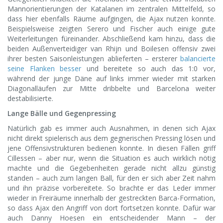
Mannorientierungen der Katalanen im zentralen Mittelfeld, so
dass hier ebenfalls Räume aufgingen, die Ajax nutzen konnte.
Beispielsweise zeigten Serero und Fischer auch einige gute
Weiterleitungen füreinander. Abschließend kam hinzu, dass die
beiden Außenverteidiger van Rhijn und Boilesen offensiv zwei
ihrer besten Saisonleistungen ablieferten – ersterer
balancierte
seine Flanken besser
und bereitete so auch das 1:0 vor,
während der junge Däne auf links immer wieder mit starken
Diagonalläufen zur Mitte dribbelte und Barcelona weiter
destabilisierte.
Lange Bälle und Gegenpressing
Natürlich gab es immer auch Ausnahmen, in denen sich Ajax
nicht direkt spielerisch aus dem gegnerischen Pressing lösen und
jene Offensivstrukturen bedienen konnte. In diesen Fällen griff
Cillessen – aber nur, wenn die Situation es auch wirklich nötig
machte und die Gegebenheiten gerade nicht allzu günstig
standen – auch zum langen Ball, für den er sich aber Zeit nahm
und ihn präzise vorbereitete. So brachte er das Leder immer
wieder in Freiräume innerhalb der gestreckten Barca-Formation,
so dass Ajax den Angriff von dort fortsetzen konnte. Dafür war
auch Danny Hoesen ein entscheidender Mann – der