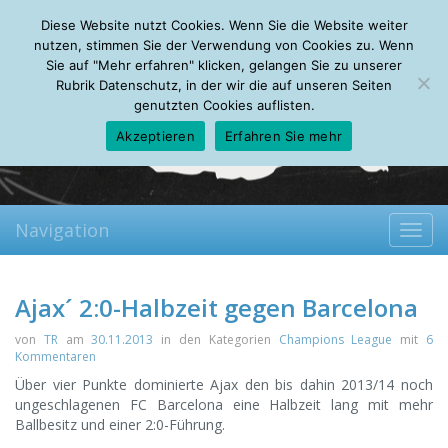
Friday, 07.08.2026
Diese Website nutzt Cookies. Wenn Sie die Website weiter
Mein Account
About
Autoren
Leseempfehlungen
FAQ
nutzen, stimmen Sie der Verwendung von Cookies zu. Wenn
Sie auf "Mehr erfahren" klicken, gelangen Sie zu unserer
Rubrik Datenschutz, in der wir die auf unseren Seiten
genutzten Cookies auflisten.
Akzeptieren
Erfahren Sie mehr
Navigation
Toggl
navig
Ajax´ 2:0-Halbzeit gegen Barcelona
von
TR
am
30.11.2013
in den Kategorien
Champions League
mit
6
Kommentaren
Über vier Punkte dominierte Ajax den bis dahin 2013/14 noch
ungeschlagenen FC Barcelona eine Halbzeit lang mit mehr
Ballbesitz und einer 2:0-Führung.