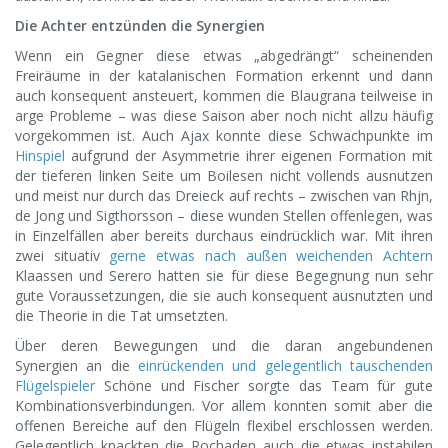
Die Achter entzünden die Synergien
Wenn ein Gegner diese etwas „abgedrängt“ scheinenden
Freiräume in der katalanischen Formation erkennt und dann
auch konsequent ansteuert, kommen die Blaugrana teilweise in
arge Probleme – was diese Saison aber noch nicht allzu häufig
vorgekommen ist. Auch Ajax konnte diese Schwachpunkte im
Hinspiel
aufgrund der Asymmetrie ihrer eigenen Formation mit
der tieferen linken Seite um Boilesen nicht vollends ausnutzen
und meist nur durch das Dreieck auf rechts – zwischen van Rhjn,
de Jong und Sigthorsson – diese wunden Stellen offenlegen, was
in Einzelfällen aber bereits durchaus eindrücklich war. Mit ihren
zwei situativ
gerne etwas nach außen weichenden Achtern
Klaassen und Serero hatten sie für diese Begegnung nun sehr
gute Voraussetzungen, die sie auch konsequent ausnutzten und
die Theorie in die Tat umsetzten.
Über deren Bewegungen und die daran angebundenen
Synergien an die
einrückenden und gelegentlich tauschenden
Flügelspieler
Schöne und Fischer sorgte das Team für gute
Kombinationsverbindungen. Vor allem konnten somit aber die
offenen Bereiche auf den Flügeln flexibel erschlossen werden.
Gelegentlich knackten die Rochaden auch die etwas instabilen