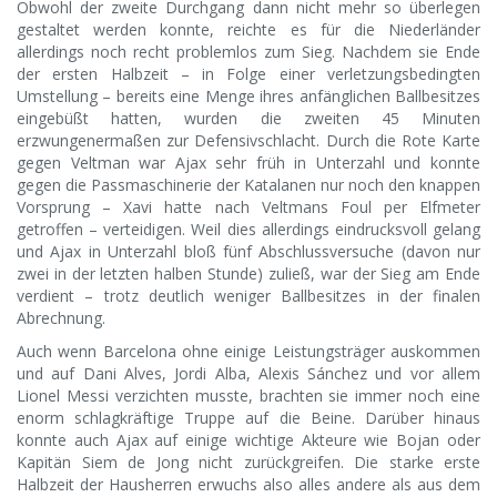
Obwohl der zweite Durchgang dann nicht mehr so überlegen
gestaltet werden konnte, reichte es für die Niederländer
allerdings noch recht problemlos zum Sieg. Nachdem sie Ende
der ersten Halbzeit – in Folge einer verletzungsbedingten
Umstellung – bereits eine Menge ihres anfänglichen Ballbesitzes
eingebüßt hatten, wurden die zweiten 45 Minuten
erzwungenermaßen zur Defensivschlacht. Durch die Rote Karte
gegen Veltman war Ajax sehr früh in Unterzahl und konnte
gegen die Passmaschinerie der Katalanen nur noch den knappen
Vorsprung – Xavi hatte nach Veltmans Foul per Elfmeter
getroffen – verteidigen. Weil dies allerdings eindrucksvoll gelang
und Ajax in Unterzahl bloß fünf Abschlussversuche (davon nur
zwei in der letzten halben Stunde) zuließ, war der Sieg am Ende
verdient – trotz deutlich weniger Ballbesitzes in der finalen
Abrechnung.
Auch wenn Barcelona ohne einige Leistungsträger auskommen
und auf Dani Alves, Jordi Alba, Alexis Sánchez und vor allem
Lionel Messi verzichten musste, brachten sie immer noch eine
enorm schlagkräftige Truppe auf die Beine. Darüber hinaus
konnte auch Ajax auf einige wichtige Akteure wie Bojan oder
Kapitän Siem de Jong nicht zurückgreifen. Die starke erste
Halbzeit der Hausherren erwuchs also alles andere als aus dem