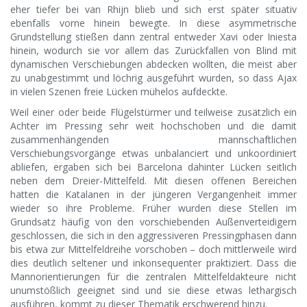
eher tiefer bei van Rhijn blieb und sich erst später situativ
ebenfalls vorne hinein bewegte. In diese asymmetrische
Grundstellung stießen dann zentral entweder Xavi oder Iniesta
hinein, wodurch sie vor allem das Zurückfallen von Blind mit
dynamischen Verschiebungen abdecken wollten, die meist aber
zu unabgestimmt und löchrig ausgeführt wurden, so dass Ajax
in vielen Szenen freie Lücken mühelos aufdeckte.
Weil einer oder beide Flügelstürmer und teilweise zusätzlich ein
Achter im Pressing sehr weit hochschoben und die damit
zusammenhängenden mannschaftlichen
Verschiebungsvorgänge etwas unbalanciert und unkoordiniert
abliefen, ergaben sich bei Barcelona dahinter Lücken seitlich
neben dem Dreier-Mittelfeld. Mit diesen offenen Bereichen
hatten die Katalanen in der jüngeren Vergangenheit immer
wieder so ihre Probleme. Früher wurden diese Stellen im
Grundsatz häufig von den vorschiebenden Außenverteidigern
geschlossen, die sich in den aggressiveren Pressingphasen dann
bis etwa zur Mittelfeldreihe vorschoben – doch mittlerweile wird
dies deutlich seltener und inkonsequenter praktiziert. Dass die
Mannorientierungen für die zentralen Mittelfeldakteure nicht
unumstößlich geeignet sind und sie diese etwas lethargisch
ausführen, kommt zu dieser Thematik erschwerend hinzu.