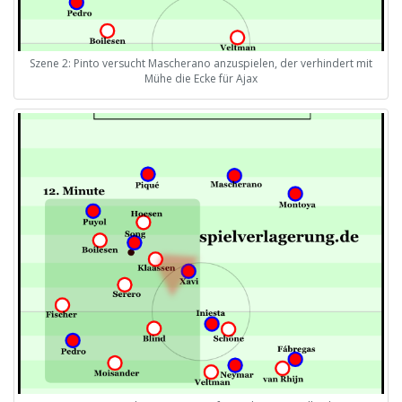
Szene 2: Pinto versucht Mascherano anzuspielen, der verhindert mit
Mühe die Ecke für Ajax