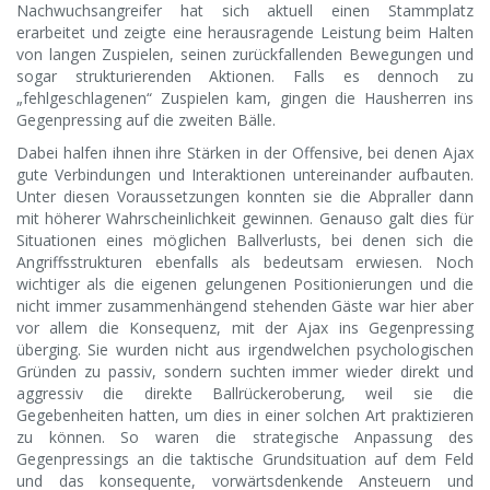
Nachwuchsangreifer hat sich aktuell einen Stammplatz
erarbeitet und zeigte eine herausragende Leistung beim Halten
von langen Zuspielen, seinen zurückfallenden Bewegungen und
sogar strukturierenden Aktionen. Falls es dennoch zu
„fehlgeschlagenen“ Zuspielen kam, gingen die Hausherren ins
Gegenpressing auf die zweiten Bälle.
Dabei halfen ihnen ihre Stärken in der Offensive, bei denen Ajax
gute Verbindungen und Interaktionen untereinander aufbauten.
Unter diesen Voraussetzungen konnten sie die Abpraller dann
mit höherer Wahrscheinlichkeit gewinnen. Genauso galt dies für
Situationen eines möglichen Ballverlusts, bei denen sich die
Angriffsstrukturen ebenfalls als bedeutsam erwiesen. Noch
wichtiger als die eigenen gelungenen Positionierungen und die
nicht immer zusammenhängend stehenden Gäste war hier aber
vor allem die Konsequenz, mit der Ajax ins Gegenpressing
überging. Sie wurden nicht aus irgendwelchen psychologischen
Gründen zu passiv, sondern suchten immer wieder direkt und
aggressiv die direkte Ballrückeroberung, weil sie die
Gegebenheiten hatten, um dies in einer solchen Art praktizieren
zu können. So waren die strategische Anpassung des
Gegenpressings an die taktische Grundsituation auf dem Feld
und das konsequente, vorwärtsdenkende Ansteuern und