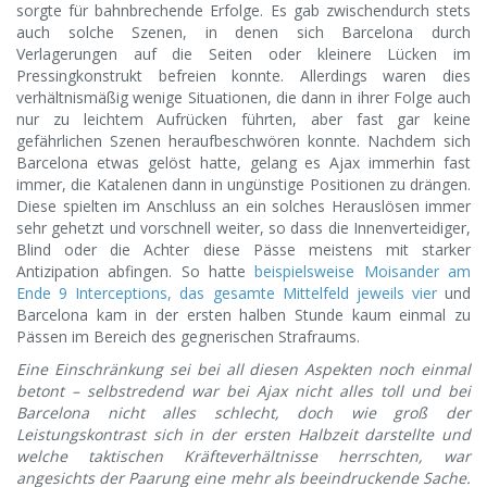
sorgte für bahnbrechende Erfolge. Es gab zwischendurch stets
auch solche Szenen, in denen sich Barcelona durch
Verlagerungen auf die Seiten oder kleinere Lücken im
Pressingkonstrukt befreien konnte. Allerdings waren dies
verhältnismäßig wenige Situationen, die dann in ihrer Folge auch
nur zu leichtem Aufrücken führten, aber fast gar keine
gefährlichen Szenen heraufbeschwören konnte. Nachdem sich
Barcelona etwas gelöst hatte, gelang es Ajax immerhin fast
immer, die Katalenen dann in ungünstige Positionen zu drängen.
Diese spielten im Anschluss an ein solches Herauslösen immer
sehr gehetzt und vorschnell weiter, so dass die Innenverteidiger,
Blind oder die Achter diese Pässe meistens mit starker
Antizipation abfingen. So hatte
beispielsweise Moisander am
Ende 9 Interceptions, das gesamte Mittelfeld jeweils vier
und
Barcelona kam in der ersten halben Stunde kaum einmal zu
Pässen im Bereich des gegnerischen Strafraums.
Eine Einschränkung sei bei all diesen Aspekten noch einmal
betont – selbstredend war bei Ajax nicht alles toll und bei
Barcelona nicht alles schlecht, doch wie groß der
Leistungskontrast sich in der ersten Halbzeit darstellte und
welche taktischen Kräfteverhältnisse herrschten, war
angesichts der Paarung eine mehr als beeindruckende Sache.