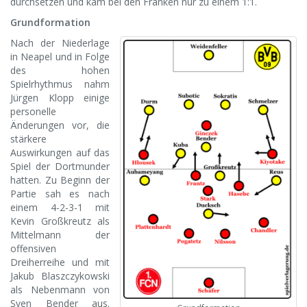
durchsetzen und kam bei den Franken nur zu einem 1:1.
Grundformation
Nach der Niederlage
in Neapel und in Folge
des hohen
Spielrhythmus nahm
Jürgen Klopp einige
personelle
Änderungen vor, die
stärkere
Auswirkungen auf das
Spiel der Dortmunder
hatten. Zu Beginn der
Partie sah es nach
einem 4-2-3-1 mit
Kevin Großkreutz als
Mittelmann der
offensiven
Dreiherreihe und mit
Jakub Blaszczykowski
als Nebenmann von
Sven Bender aus.