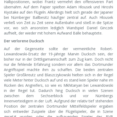
Halbpositionen, wobei Frantz vermehrt den offensiveren Part
übernahm. Auf dem Papier spielten Adam Hlousek und Hiroshi
Kiyotake auf den Flügeln. Allerdings hielt sich gerade der Japaner
bei Nürnberger Ballbesitz häufiger zentral auf. Auch Hlousek
verließ von Zeit zu Zeit seine Außenbahn und stieß in die Spitze
vor, wo sich ansonsten lediglich Wandspiel Daniel Ginczek
aufhielt, der wieder mit hohem Aufwand Bälle behauptete.
Der verlorene Ducksch
Auf der Gegenseite sollte der vermeintliche Robert-
Lewandowski-Ersatz der 19-jährige Marvin Ducksch sein, der
bisher nur in der Drittligamannschaft zum Zug kam. Doch nicht
nur die fehlende Erfahrung sondern vor allem das Dortmunder
Angriffsspiel machte ihm zu schaffen. Die beiden zentralen
Spieler Großkreutz und Blaszczykowski hielten sich in der Regel
viele Meter hinter Ducksch auf und es stand kein Spieler nahe im
Rücken des Angreifers, so wie es Mkhitaryan bei Lewandowski
in der Regel tut. Dadurch hing Ducksch in vielen Szenen
zwischen dem Sechserblock und vor Nürnbergs
Innenverteidigern in der Luft. Aufgrund der relativ tief stehenden
Position der zentralen Dortmunder Mittelfeldspieler ergaben
sich entweder Zuspiele über die Flügelspieler, die in Szene
gesetzt wurden oder die aufbauenden Spieler des BVB