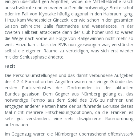
einigen überfallartigen Angriffen, wobei die Mittelfeldreihe rasch
ausschwärmte und entweder außen die notwendige Breite schuf
oder im Fall von Kiyotake häufig diagonal in den Halbraum ging.
Hinzu kam Wandspieler Ginczek, der wie schon in der gesamten
Saison zahlreiche Bälle festmachte und weiterleitete. In der
zweiten Halbzeit attackierte dann der Club höher und so waren
die Wege nach vorne als Folge von Ballgewinnen nicht mehr so
weit. Hinzu kam, dass der BVB nun gezwungen war, verstärkter
selbst die eigenen Räume zu verteidigen, was sich erst wieder
mit der Schlussphase änderte.
Fazit
Die Personalumstellungen und das damit verbundene Aufgeben
der 4-2-4-Formation bei Angriffen waren nur einige Gründe des
ersten Punktverlustes der Dortmunder in der aktuellen
Bundesligasaison. Dem Gegner aus Nürnberg gelang es, das
notwendige Tempo aus dem Spiel des BVB zu nehmen und
entgegen anderer Partien hatte der ballführende Borusse dieses
Mal nicht mehrere Entscheidungsoptionen, da die Franken es
sehr gut verstanden, eine sehr disziplinierte Raumordnung
aufzubauen.
Im Gegenzug waren die Nürnberger überraschend offensivstark