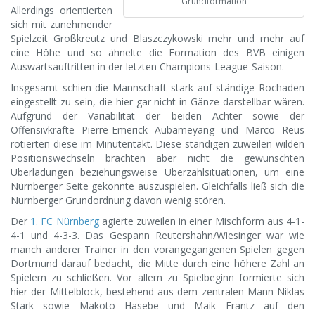
Grundformation
Allerdings orientierten
sich mit zunehmender
Spielzeit Großkreutz und Blaszczykowski mehr und mehr auf
eine Höhe und so ähnelte die Formation des BVB einigen
Auswärtsauftritten in der letzten Champions-League-Saison.
Insgesamt schien die Mannschaft stark auf ständige Rochaden
eingestellt zu sein, die hier gar nicht in Gänze darstellbar wären.
Aufgrund der Variabilität der beiden Achter sowie der
Offensivkräfte Pierre-Emerick Aubameyang und Marco Reus
rotierten diese im Minutentakt. Diese ständigen zuweilen wilden
Positionswechseln brachten aber nicht die gewünschten
Überladungen beziehungsweise Überzahlsituationen, um eine
Nürnberger Seite gekonnte auszuspielen. Gleichfalls ließ sich die
Nürnberger Grundordnung davon wenig stören.
Der
1. FC Nürnberg
agierte zuweilen in einer Mischform aus 4-1-
4-1 und 4-3-3. Das Gespann Reutershahn/Wiesinger war wie
manch anderer Trainer in den vorangegangenen Spielen gegen
Dortmund darauf bedacht, die Mitte durch eine höhere Zahl an
Spielern zu schließen. Vor allem zu Spielbeginn formierte sich
hier der Mittelblock, bestehend aus dem zentralen Mann Niklas
Stark sowie Makoto Hasebe und Maik Frantz auf den