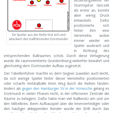
beziehungsweise lief
Sturmspitze Ginczek
als erster an, konnte
aber wenig Druck
entwickeln. Dafür
positionierte sich
hinter ihm eine
Ein Spieler aus der Reihe löst sich und
Viererreihe, wobei
attackiert den ballführenden Dortmunder.
immer wieder ein
Spieler ausbrach und
in Richtung des
entsprechenden Ballraumes schob. Durch diese Verlagerung
wurde die raumorientierte Grundordnung weiterhin bewahrt und
gleichzeitig dem Dortmunder Aufbau zugesetzt.
Der Tabellenführer machte es dem Gegner zuweilen auch leicht,
da sich wenige Spieler hinter dieser Viererkette positionierten
oder scharfe Vertikalbälle ihren Weg durch die Reihen fanden.
Anders als
gegen den Hamburger SV in der Vorwoche
gelang es
Dortmund in vielen Phasen nicht, in der offensiven Zentrale die
Räume zu belagern. Dafür hatte man viel Ballbesitz am und um
den Mittelkreis. Beim Aufbauspiel über die Innenverteidiger oder
den häufiger abkippenden Bender wurde der BVB durch das