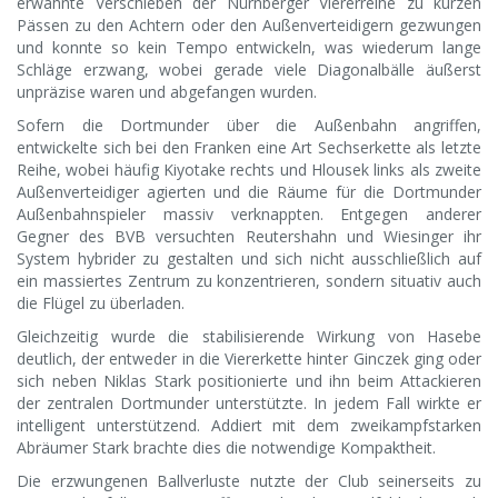
erwähnte Verschieben der Nürnberger Viererreihe zu kurzen
Pässen zu den Achtern oder den Außenverteidigern gezwungen
und konnte so kein Tempo entwickeln, was wiederum lange
Schläge erzwang, wobei gerade viele Diagonalbälle äußerst
unpräzise waren und abgefangen wurden.
Sofern die Dortmunder über die Außenbahn angriffen,
entwickelte sich bei den Franken eine Art Sechserkette als letzte
Reihe, wobei häufig Kiyotake rechts und Hlousek links als zweite
Außenverteidiger agierten und die Räume für die Dortmunder
Außenbahnspieler massiv verknappten. Entgegen anderer
Gegner des BVB versuchten Reutershahn und Wiesinger ihr
System hybrider zu gestalten und sich nicht ausschließlich auf
ein massiertes Zentrum zu konzentrieren, sondern situativ auch
die Flügel zu überladen.
Gleichzeitig wurde die stabilisierende Wirkung von Hasebe
deutlich, der entweder in die Viererkette hinter Ginczek ging oder
sich neben Niklas Stark positionierte und ihn beim Attackieren
der zentralen Dortmunder unterstützte. In jedem Fall wirkte er
intelligent unterstützend. Addiert mit dem zweikampfstarken
Abräumer Stark brachte dies die notwendige Kompaktheit.
Die erzwungenen Ballverluste nutzte der Club seinerseits zu