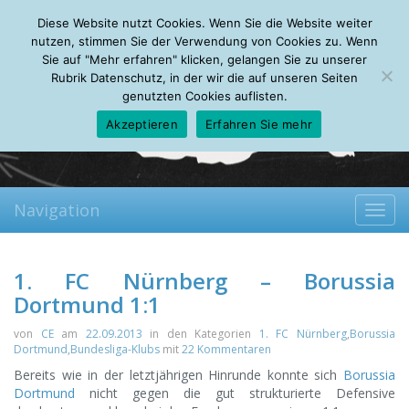
Friday, 07.08.2026
Diese Website nutzt Cookies. Wenn Sie die Website weiter
Mein Account
About
Autoren
Leseempfehlungen
FAQ
nutzen, stimmen Sie der Verwendung von Cookies zu. Wenn
Sie auf "Mehr erfahren" klicken, gelangen Sie zu unserer
Rubrik Datenschutz, in der wir die auf unseren Seiten
genutzten Cookies auflisten.
Akzeptieren
Erfahren Sie mehr
Navigation
Toggl
navig
1. FC Nürnberg – Borussia
Dortmund 1:1
von
CE
am
22.09.2013
in den Kategorien
1. FC Nürnberg
,
Borussia
Dortmund
,
Bundesliga-Klubs
mit
22 Kommentaren
Bereits wie in der letztjährigen Hinrunde konnte sich
Borussia
Dortmund
nicht gegen die gut strukturierte Defensive