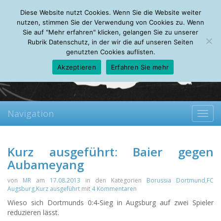
Friday, 07.08.2026
Diese Website nutzt Cookies. Wenn Sie die Website weiter
Mein Account
About
Autoren
Leseempfehlungen
FAQ
nutzen, stimmen Sie der Verwendung von Cookies zu. Wenn
Sie auf "Mehr erfahren" klicken, gelangen Sie zu unserer
Rubrik Datenschutz, in der wir die auf unseren Seiten
genutzten Cookies auflisten.
Akzeptieren
Erfahren Sie mehr
Navigation
Toggl
navig
Kurz ausgeführt: Baier gegen
Aubameyang
von
MR
am
17.08.2013
in den Kategorien
Borussia Dortmund
,
FC
Augsburg
,
Kurz ausgeführt
mit
4 Kommentaren
Wieso sich Dortmunds 0:4-Sieg in Augsburg auf zwei Spieler
reduzieren lässt.