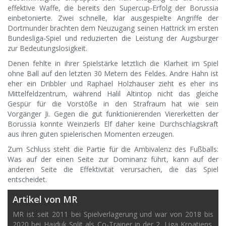
effektive Waffe, die bereits den Supercup-Erfolg der Borussia
einbetonierte. Zwei schnelle, klar ausgespielte Angriffe der
Dortmunder brachten dem Neuzugang seinen Hattrick im ersten
Bundesliga-Spiel und reduzierten die Leistung der Augsburger
zur Bedeutungslosigkeit.
Denen fehlte in ihrer Spielstärke letztlich die Klarheit im Spiel
ohne Ball auf den letzten 30 Metern des Feldes. Andre Hahn ist
eher ein Dribbler und Raphael Holzhauser zieht es eher ins
Mittelfeldzentrum, während Halil Altintop nicht das gleiche
Gespür für die Vorstöße in den Strafraum hat wie sein
Vorgänger Ji. Gegen die gut funktionierenden Viererketten der
Borussia konnte Weinzierls Elf daher keine Durchschlagskraft
aus ihren guten spielerischen Momenten erzeugen.
Zum Schluss steht die Partie für die Ambivalenz des Fußballs:
Was auf der einen Seite zur Dominanz führt, kann auf der
anderen Seite die Effektivität verursachen, die das Spiel
entscheidet.
Artikel von MR
MR ist seit 2011 bei Spielverlagerung und war von 2018 bis
2020 bei Hajduk Split als Co-Trainer in der 2. Liga Kroatiens.