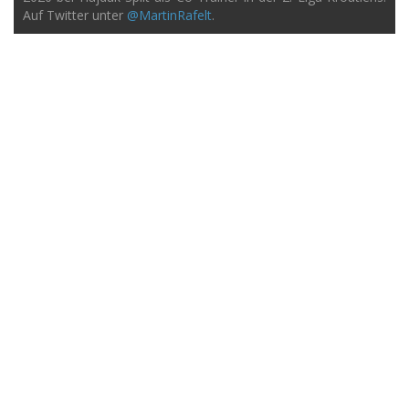
Auf Twitter unter
@MartinRafelt
.