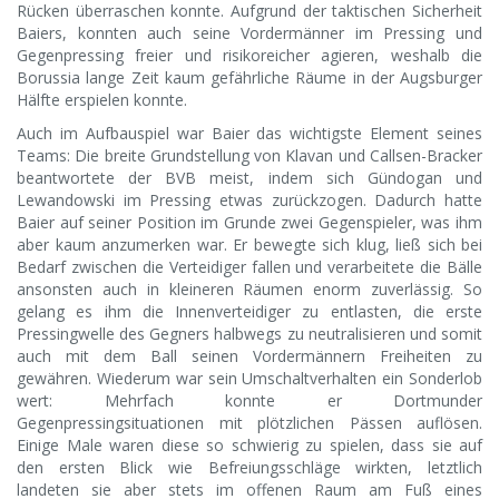
Rücken überraschen konnte. Aufgrund der taktischen Sicherheit
Baiers, konnten auch seine Vordermänner im Pressing und
Gegenpressing freier und risikoreicher agieren, weshalb die
Borussia lange Zeit kaum gefährliche Räume in der Augsburger
Hälfte erspielen konnte.
Auch im Aufbauspiel war Baier das wichtigste Element seines
Teams: Die breite Grundstellung von Klavan und Callsen-Bracker
beantwortete der BVB meist, indem sich Gündogan und
Lewandowski im Pressing etwas zurückzogen. Dadurch hatte
Baier auf seiner Position im Grunde zwei Gegenspieler, was ihm
aber kaum anzumerken war. Er bewegte sich klug, ließ sich bei
Bedarf zwischen die Verteidiger fallen und verarbeitete die Bälle
ansonsten auch in kleineren Räumen enorm zuverlässig. So
gelang es ihm die Innenverteidiger zu entlasten, die erste
Pressingwelle des Gegners halbwegs zu neutralisieren und somit
auch mit dem Ball seinen Vordermännern Freiheiten zu
gewähren. Wiederum war sein Umschaltverhalten ein Sonderlob
wert: Mehrfach konnte er Dortmunder
Gegenpressingsituationen mit plötzlichen Pässen auflösen.
Einige Male waren diese so schwierig zu spielen, dass sie auf
den ersten Blick wie Befreiungsschläge wirkten, letztlich
landeten sie aber stets im offenen Raum am Fuß eines