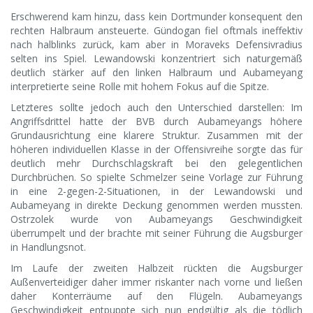
Erschwerend kam hinzu, dass kein Dortmunder konsequent den
rechten Halbraum ansteuerte. Gündogan fiel oftmals ineffektiv
nach halblinks zurück, kam aber in Moraveks Defensivradius
selten ins Spiel. Lewandowski konzentriert sich naturgemäß
deutlich stärker auf den linken Halbraum und Aubameyang
interpretierte seine Rolle mit hohem Fokus auf die Spitze.
Letzteres sollte jedoch auch den Unterschied darstellen: Im
Angriffsdrittel hatte der BVB durch Aubameyangs höhere
Grundausrichtung eine klarere Struktur. Zusammen mit der
höheren individuellen Klasse in der Offensivreihe sorgte das für
deutlich mehr Durchschlagskraft bei den gelegentlichen
Durchbrüchen. So spielte Schmelzer seine Vorlage zur Führung
in eine 2-gegen-2-Situationen, in der Lewandowski und
Aubameyang in direkte Deckung genommen werden mussten.
Ostrzolek wurde von Aubameyangs Geschwindigkeit
überrumpelt und der brachte mit seiner Führung die Augsburger
in Handlungsnot.
Im Laufe der zweiten Halbzeit rückten die Augsburger
Außenverteidiger daher immer riskanter nach vorne und ließen
daher Konterräume auf den Flügeln. Aubameyangs
Geschwindigkeit entpuppte sich nun endgültig als die tödlich