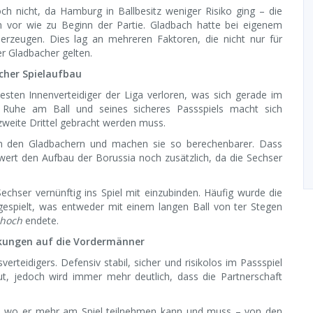
h nicht, da Hamburg in Ballbesitz weniger Risiko ging – die
m vor wie zu Beginn der Partie. Gladbach hatte bei eigenem
u erzeugen. Dies lag an mehreren Faktoren, die nicht nur für
er Gladbacher gelten.
cher Spielaufbau
sten Innenverteidiger der Liga verloren, was sich gerade im
 Ruhe am Ball und seines sicheres Passspiels macht sich
weite Drittel gebracht werden muss.
len den Gladbachern und machen sie so berechenbarer. Dass
wert den Aufbau der Borussia noch zusätzlich, da die Sechser
chser vernünftig ins Spiel mit einzubinden. Häufig wurde die
gespielt, was entweder mit einem langen Ball von ter Stegen
e hoch
endete.
rkungen auf die Vordermänner
verteidigers. Defensiv stabil, sicher und risikolos im Passspiel
ut, jedoch wird immer mehr deutlich, dass die Partnerschaft
e, wo er mehr am Spiel teilnehmen kann und muss – von den