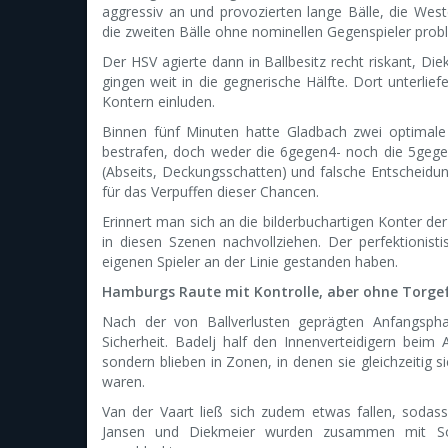
aggressiv an und provozierten lange Bälle, die W
die zweiten Bälle ohne nominellen Gegenspieler prob
Der HSV agierte dann in Ballbesitz recht riskant, Di
gingen weit in die gegnerische Hälfte. Dort unterli
Kontern einluden.
Binnen fünf Minuten hatte Gladbach zwei optimale
bestrafen, doch weder die 6gegen4- noch die 5gegen
(Abseits, Deckungsschatten) und falsche Entscheidun
für das Verpuffen dieser Chancen.
Erinnert man sich an die bilderbuchartigen Konter d
in diesen Szenen nachvollziehen. Der perfektionisti
eigenen Spieler an der Linie gestanden haben.
Hamburgs Raute mit Kontrolle, aber ohne Torge
Nach der von Ballverlusten geprägten Anfangsph
Sicherheit. Badelj half den Innenverteidigern beim
sondern blieben in Zonen, in denen sie gleichzeitig s
waren.
Van der Vaart ließ sich zudem etwas fallen, sodass
Jansen und Diekmeier wurden zusammen mit S