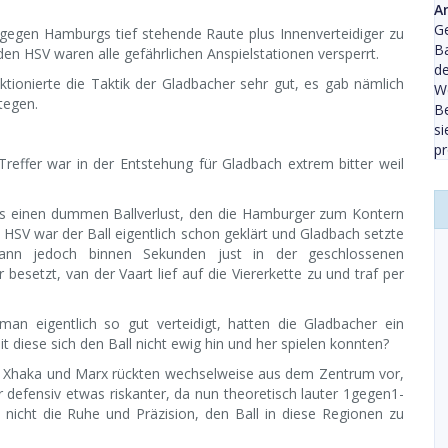
A
Ge
gegen Hamburgs tief stehende Raute plus Innenverteidiger zu
Ba
n HSV waren alle gefährlichen Anspielstationen versperrt.
d
tionierte die Taktik der Gladbacher sehr gut, es gab nämlich
We
tegen.
Be
s
pr
reffer war in der Entstehung für Gladbach extrem bitter weil
mals einen dummen Ballverlust, den die Hamburger zum Kontern
 HSV war der Ball eigentlich schon geklärt und Gladbach setzte
ann jedoch binnen Sekunden just in der geschlossenen
setzt, van der Vaart lief auf die Viererkette zu und traf per
an eigentlich so gut verteidigt, hatten die Gladbacher ein
 diese sich den Ball nicht ewig hin und her spielen konnten?
, Xhaka und Marx rückten wechselweise aus dem Zentrum vor,
defensiv etwas riskanter, da nun theoretisch lauter 1gegen1-
nicht die Ruhe und Präzision, den Ball in diese Regionen zu