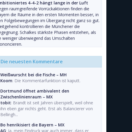
mbitioniertes 4-4-2 hängt lange in der Luft
gen raumgreifende Vorrückaktionen finden die
yern die Räume in den ersten Momenten besser, in
en Folgebewegungen im Übergang nicht ganz so gut.
itgehend kontrollieren die Münchener die
gegnung. Schalkes stärkste Phasen entstehen, als
ie weniger überwiegend das Umschalten
ononcieren.
Die neuesten Kommentare
Weißwurscht bei die Fische – MH
Koom
: Die Kommentarfunktion ist kaputt.
Dortmund öffnet ambivalent den
Zwischenlinienraum – MX
tobit
: Brandt ist seit Jahren überspielt, weil ohne
ihn eben gar nichts geht. Erst als Balancierer von
Bellingh...
Bo henrikisiert die Bayern – MX
AG
: Ja, mein Eindruck war auch immer, dass er