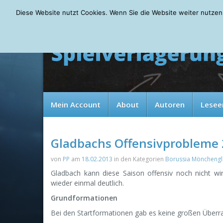
Saturday, 08.08.2026
Diese Website nutzt Cookies. Wenn Sie die Website weiter nutzen
Mein Account
About
Autoren
Lesee
Gladbachs Offensivprobleme
von
PP
am
18.02.2013
in den Kategorien
Borussia Möncheng
Gladbach kann diese Saison offensiv noch nicht w
wieder einmal deutlich.
Grundformationen
Bei den Startformationen gab es keine großen Überras