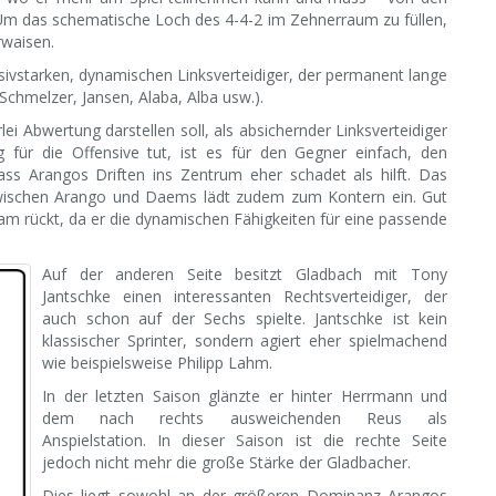
Um das schematische Loch des 4-4-2 im Zehnerraum zu füllen,
rwaisen.
sivstarken, dynamischen Linksverteidiger, der permanent lange
(Schmelzer, Jansen, Alaba, Alba usw.).
lei Abwertung darstellen soll, als absichernder Linksverteidiger
g für die Offensive tut, ist es für den Gegner einfach, den
ss Arangos Driften ins Zentrum eher schadet als hilft. Das
zwischen Arango und Daems lädt zudem zum Kontern ein. Gut
m rückt, da er die dynamischen Fähigkeiten für eine passende
Auf der anderen Seite besitzt Gladbach mit Tony
Jantschke einen interessanten Rechtsverteidiger, der
auch schon auf der Sechs spielte. Jantschke ist kein
klassischer Sprinter, sondern agiert eher spielmachend
wie beispielsweise Philipp Lahm.
In der letzten Saison glänzte er hinter Herrmann und
dem nach rechts ausweichenden Reus als
Anspielstation. In dieser Saison ist die rechte Seite
jedoch nicht mehr die große Stärke der Gladbacher.
Dies liegt sowohl an der größeren Dominanz Arangos