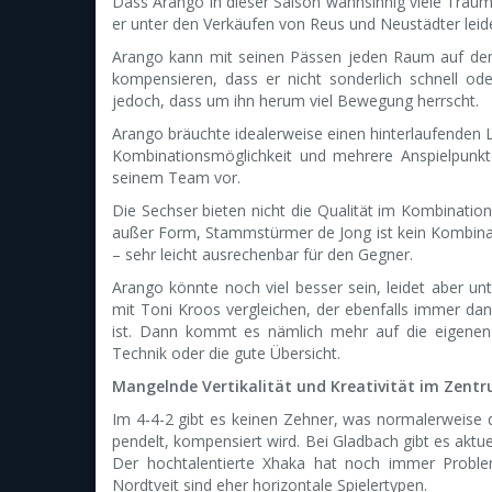
Dass Arango in dieser Saison wahnsinnig viele Traumt
er unter den Verkäufen von Reus und Neustädter leide
Arango kann mit seinen Pässen jeden Raum auf dem
kompensieren, dass er nicht sonderlich schnell oder
jedoch, dass um ihn herum viel Bewegung herrscht.
Arango bräuchte idealerweise einen hinterlaufenden Li
Kombinationsmöglichkeit und mehrere Anspielpunkte 
seinem Team vor.
Die Sechser bieten nicht die Qualität im Kombination
außer Form, Stammstürmer de Jong ist kein Kombinatio
– sehr leicht ausrechenbar für den Gegner.
Arango könnte noch viel besser sein, leidet aber 
mit Toni Kroos vergleichen, der ebenfalls immer d
ist. Dann kommt es nämlich mehr auf die eigenen 
Technik oder die gute Übersicht.
Mangelnde Vertikalität und Kreativität im Zent
Im 4-4-2 gibt es keinen Zehner, was normalerweise 
pendelt, kompensiert wird. Bei Gladbach gibt es aktu
Der hochtalentierte Xhaka hat noch immer Prob
Nordtveit sind eher horizontale Spielertypen.