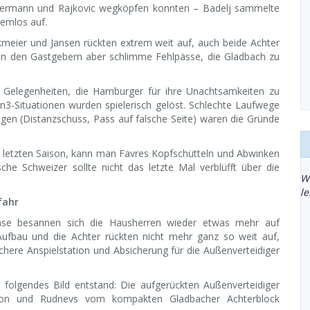
estermann und Rajkovic wegköpfen konnten – Badelj sammelte
lemlos auf.
ekmeier und Jansen rückten extrem weit auf, auch beide Achter
efen den Gastgebern aber schlimme Fehlpässe, die Gladbach zu
 Gelegenheiten, die Hamburger für ihre Unachtsamkeiten zu
3-Situationen wurden spielerisch gelöst. Schlechte Laufwege
gen (Distanzschuss, Pass auf falsche Seite) waren die Gründe
er letzten Saison, kann man Favres Kopfschütteln und Abwinken
sche Schweizer sollte nicht das letzte Mal verblüfft über die
W
l
fahr
ase besannen sich die Hausherren wieder etwas mehr auf
 Aufbau und die Achter rückten nicht mehr ganz so weit auf,
ichere Anspielstation und Absicherung für die Außenverteidiger
 folgendes Bild entstand: Die aufgerückten Außenverteidiger
on und Rudnevs vom kompakten Gladbacher Achterblock