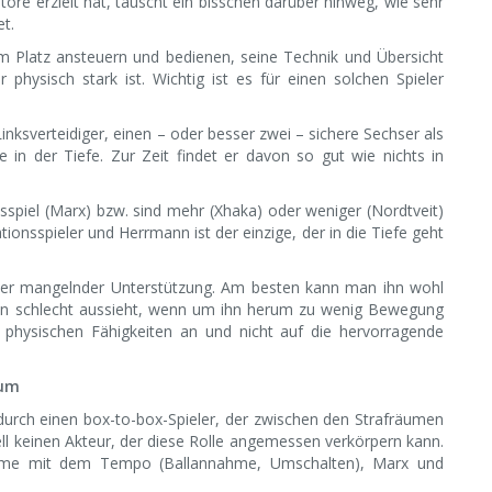
ore erzielt hat, täuscht ein bisschen darüber hinweg, wie sehr
t.
 Platz ansteuern und bedienen, seine Technik und Übersicht
 physisch stark ist. Wichtig ist es für einen solchen Spieler
nksverteidiger, einen – oder besser zwei – sichere Sechser als
in der Tiefe. Zur Zeit findet er davon so gut wie nichts in
sspiel (Marx) bzw. sind mehr (Xhaka) oder weniger (Nordtveit)
nsspieler und Herrmann ist der einzige, der in die Tiefe geht
unter mangelnder Unterstützung. Am besten kann man ihn wohl
ann schlecht aussieht, wenn um ihn herum zu wenig Bewegung
physischen Fähigkeiten an und nicht auf die hervorragende
rum
durch einen box-to-box-Spieler, der zwischen den Strafräumen
ell keinen Akteur, der diese Rolle angemessen verkörpern kann.
leme mit dem Tempo (Ballannahme, Umschalten), Marx und