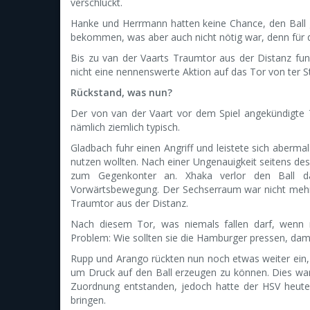
verschluckt.
Hanke und Herrmann hatten keine Chance, den Ball 
bekommen, was aber auch nicht nötig war, denn für de
Bis zu van der Vaarts Traumtor aus der Distanz funk
nicht eine nennenswerte Aktion auf das Tor von ter S
Rückstand, was nun?
Der von van der Vaart vor dem Spiel angekündigte T
nämlich ziemlich typisch.
Gladbach fuhr einen Angriff und leistete sich aber
nutzen wollten. Nach einer Ungenauigkeit seitens des
zum Gegenkonter an. Xhaka verlor den Ball d
Vorwärtsbewegung. Der Sechserraum war nicht mehr be
Traumtor aus der Distanz.
Nach diesem Tor, was niemals fallen darf, wenn m
Problem: Wie sollten sie die Hamburger pressen, damit
Rupp und Arango rückten nun noch etwas weiter ein
um Druck auf den Ball erzeugen zu können. Dies war 
Zuordnung entstanden, jedoch hatte der HSV heute 
bringen.