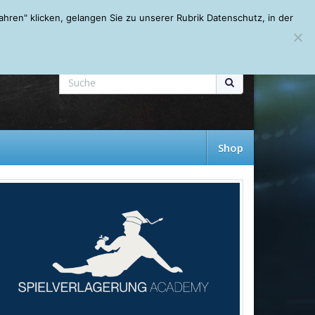
Mein Account
About
Autoren
Leseempfehlungen
FAQ
ren" klicken, gelangen Sie zu unserer Rubrik Datenschutz, in der
Shop