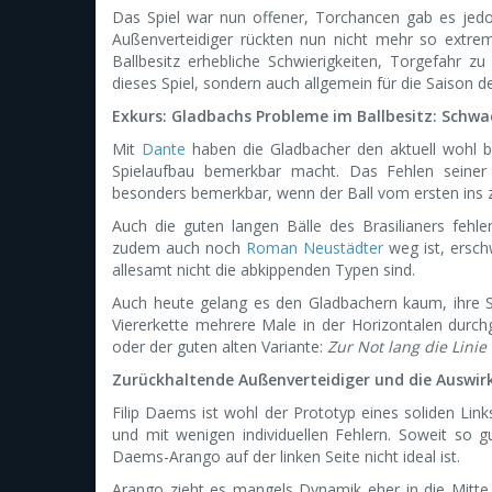
Das Spiel war nun offener, Torchancen gab es jedoc
Außenverteidiger rückten nun nicht mehr so extre
Ballbesitz erhebliche Schwierigkeiten, Torgefahr z
dieses Spiel, sondern auch allgemein für die Saison d
Exkurs: Gladbachs Probleme im Ballbesitz: Schwa
Mit
Dante
haben die Gladbacher den aktuell wohl be
Spielaufbau bemerkbar macht. Das Fehlen seiner
besonders bemerkbar, wenn der Ball vom ersten ins z
Auch die guten langen Bälle des Brasilianers feh
zudem auch noch
Roman Neustädter
weg ist, ersch
allesamt nicht die abkippenden Typen sind.
Auch heute gelang es den Gladbachern kaum, ihre Se
Viererkette mehrere Male in der Horizontalen durch
oder der guten alten Variante:
Zur Not lang die Lini
Zurückhaltende Außenverteidiger und die Auswi
Filip Daems ist wohl der Prototyp eines soliden Links
und mit wenigen individuellen Fehlern. Soweit so g
Daems-Arango auf der linken Seite nicht ideal ist.
Arango zieht es mangels Dynamik eher in die Mitt