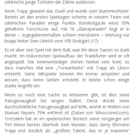
zahlreiche junge Torhüter die Zähne ausbissen.
Kevin Trapp gewann das Duell und wurde zum Stammtorhüter.
Bereits an den ersten Spieltagen sicherte er seinem Team mit
zahlreichen Paraden einige Punkte. Bundesliga.de weist 70%
gehaltene Torschüsse auf, mit 16 „Glanzparaden“ liegt er in
dieser – zugegebenermaßen schwer messbaren – Wertung nur
knapp hinter Sven Ulreich vom VfB Stuttgart (17).
Es ist aber sein Spiel mit dem Ball, was ihn diese Saison so stark
macht: Im risikoreichen Spielaufbau der Frankfurter wird er oft
angespielt. Die Innenverteidiger stehen hierbei sehr breit, so
dass manches Mal eine „Torwartkette“ mit Trapp als Libero
entsteht. Seine Mitspieler können ihn immer anspielen und
wissen, dass keine Gefahr entsteht. Er leitete schon einige
starke Angriffe ein.
Wenn es noch eine Sache zu kritisieren gibt, ist dies seine
Passgenauigkeit bei langen Bällen. Diese drückt seine
durchschnittliche Passgenauigkeit auf 60%, womit er Welten von
Manuel Neuers 75% entfernt ist (Daten von Whoscored.com).
Trotzdem hat er im spielerischen Bereich seine Vorgänger um
Tim Wiese bereits überholt. Kein Wunder, dass Gerry Ehrmann
Trapp erst kürzlich als „größtes Talent, das er je trainierte“