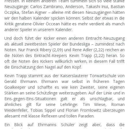
Fressen. In keinem anderen Team tummeln sich so viele starke
Neuzugänge: Carlos Zambrano, Anderson, Takashi Inui, Bastian
Oczipka, Stefan Aigner – alleine mit diesen Neuzugängen hätten
wir den halben Kalender spicken können. Selbst der etwas in die
Kritik geratene Olivier Occean hätte es mehr verdient als manch
anderer Spieler in unserem Kalender.
Und doch führt der Kicker einen anderen Eintracht-Neuzugang
als aktuell zweitbesten Spieler der Bundesliga – zumindest nach
Noten. Nur Franck Ribery (2,09) und Rene Adler (2,22) reichen an
die Noten des Eintracht-Keepers Kevin Trapp (2,22) heran. So
oft die Noten des Kickers willkürlich wirken, in diesem Fall trifft
die Einschätzung den Nagel auf den Kopf.
Kevin Trapp stammt aus der Kaiserslauterer Torwartschule von
Gerald Ehrmann. Ehrmann war selbst in früheren Tagen
Goalkeeper und schaffte es wie kein Zweiter, seine eigenen
Stärken an seine Schützlinge weiterzugeben. Auf der Linie und in
Eins-gegen-Eins-Situationen galt er als unschlagbar, und
ähnliches gilt für seine Lehrlinge: Tim Wiese, Roman
Weidenfeller, Tobias Sippel und Florian Fromlowitz überzeugen
allesamt mit klasse Reflexen und tollen Paraden.
Ein Blick auf Ehrmanns Schüler zeigt aber, dass die