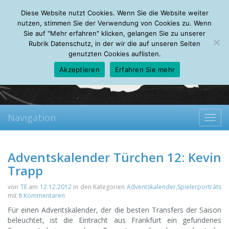
Thursday, 06.08.2026
Diese Website nutzt Cookies. Wenn Sie die Website weiter
Mein Account
About
Autoren
Leseempfehlungen
FAQ
nutzen, stimmen Sie der Verwendung von Cookies zu. Wenn
Sie auf "Mehr erfahren" klicken, gelangen Sie zu unserer
Rubrik Datenschutz, in der wir die auf unseren Seiten
genutzten Cookies auflisten.
Akzeptieren
Erfahren Sie mehr
Navigation
Toggl
navig
Adventskalender Türchen 12: Kevin
Trapp
von
TE
am
12.12.2012
in den Kategorien
Adventskalender
,
Spielerporträts
mit
8 Kommentaren
Für einen Adventskalender, der die besten Transfers der Saison
beleuchtet, ist die Eintracht aus Frankfurt ein gefundenes