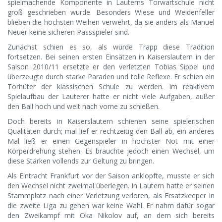
spielmachende Komponente in Lauterns Torwartschule nicht
groß geschrieben wurde. Besonders Wiese und Weidenfeller
blieben die höchsten Weihen verwehrt, da sie anders als Manuel
Neuer keine sicheren Passspieler sind.
Zunächst schien es so, als würde Trapp diese Tradition
fortsetzen. Bei seinen ersten Einsätzen in Kaiserslautern in der
Saison 2010/11 ersetzte er den verletzten Tobias Sippel und
überzeugte durch starke Paraden und tolle Reflexe. Er schien ein
Torhüter der klassischen Schule zu werden. Im reaktivem
Spielaufbau der Lauterer hatte er nicht viele Aufgaben, außer
den Ball hoch und weit nach vorne zu schießen.
Doch bereits in Kaiserslautern schienen seine spielerischen
Qualitäten durch; mal lief er rechtzeitig den Ball ab, ein anderes
Mal ließ er einen Gegenspieler in höchster Not mit einer
Körperdrehung stehen. Es brauchte jedoch einen Wechsel, um
diese Stärken vollends zur Geltung zu bringen.
Als Eintracht Frankfurt vor der Saison anklopfte, musste er sich
den Wechsel nicht zweimal überlegen. In Lautern hatte er seinen
Stammplatz nach einer Verletzung verloren, als Ersatzkeeper in
die zweite Liga zu gehen war keine Wahl. Er nahm dafür sogar
den Zweikampf mit Oka Nikolov auf, an dem sich bereits