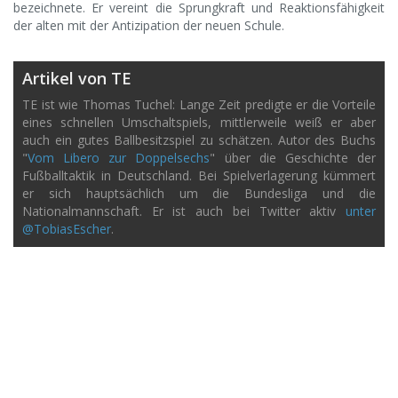
bezeichnete. Er vereint die Sprungkraft und Reaktionsfähigkeit
der alten mit der Antizipation der neuen Schule.
Artikel von TE
TE ist wie Thomas Tuchel: Lange Zeit predigte er die Vorteile
eines schnellen Umschaltspiels, mittlerweile weiß er aber
auch ein gutes Ballbesitzspiel zu schätzen. Autor des Buchs
"
Vom Libero zur Doppelsechs
" über die Geschichte der
Fußballtaktik in Deutschland. Bei Spielverlagerung kümmert
er sich hauptsächlich um die Bundesliga und die
Nationalmannschaft. Er ist auch bei Twitter aktiv
unter
@TobiasEscher
.