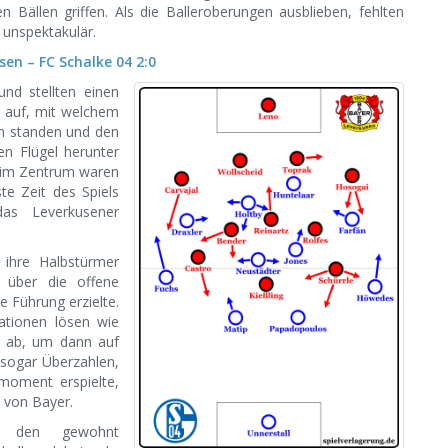
n Bällen griffen. Als die Balleroberungen ausblieben, fehlten
 unspektakulär.
sen – FC Schalke 04 2:0
nd stellten einen
ng auf, mit welchem
n standen und den
en Flügel herunter
 im Zentrum waren
te Zeit des Spiels
das Leverkusener
 ihre Halbstürmer
 über die offene
 Führung erzielte.
ationen lösen wie
n ab, um dann auf
 sogar Überzahlen,
moment erspielte,
n von Bayer.
t den gewohnt