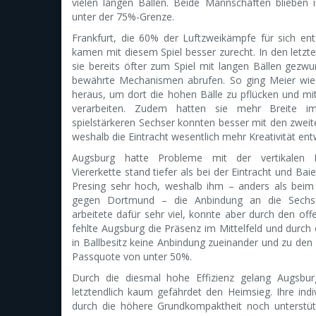
vielen langen Bällen. Beide Mannschaften blieben 
unter der 75%-Grenze.
Frankfurt, die 60% der Luftzweikämpfe für sich en
kamen mit diesem Spiel besser zurecht. In den let
sie bereits öfter zum Spiel mit langen Bällen gez
bewährte Mechanismen abrufen. So ging Meier wiede
heraus, um dort die hohen Bälle zu pflücken und mi
verarbeiten. Zudem hatten sie mehr Breite i
spielstärkeren Sechser konnten besser mit den zweite
weshalb die Eintracht wesentlich mehr Kreativität entw
Augsburg hatte Probleme mit der vertikalen 
Viererkette stand tiefer als bei der Eintracht und Baie
Presing sehr hoch, weshalb ihm – anders als beim 
gegen Dortmund – die Anbindung an die Sechse
arbeitete dafür sehr viel, konnte aber durch den offe
fehlte Augsburg die Präsenz im Mittelfeld und durch
in Ballbesitz keine Anbindung zueinander und zu den
Passquote von unter 50%.
Durch die diesmal hohe Effizienz gelang Augsburg
letztendlich kaum gefährdet den Heimsieg. Ihre ind
durch die höhere Grundkompaktheit noch unterstüt