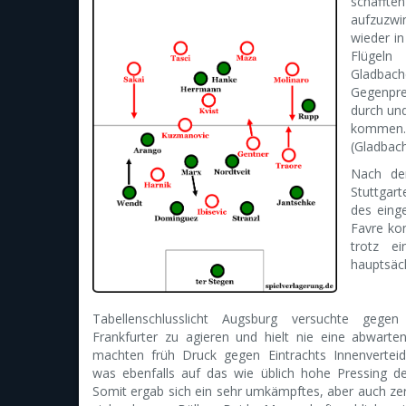
schafft
aufzuzwi
wieder in
Flügeln
Gladbache
Gegenpre
durch un
kommen.
(Gladbach
Nach der
Stuttgart
des einge
Favre ko
trotz e
hauptsäch
Tabellenschlusslicht Augsburg versuchte gegen 
Frankfurter zu agieren und hielt nie eine abwarten
machten früh Druck gegen Eintrachts Innenverteid
was ebenfalls auf das wie üblich hohe Pressing der
Somit ergab sich ein sehr umkämpftes, aber auch zer