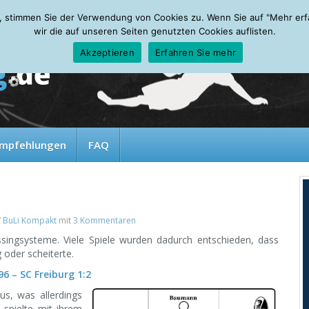
, stimmen Sie der Verwendung von Cookies zu. Wenn Sie auf "Mehr erfah
wir die auf unseren Seiten genutzten Cookies auflisten.
Akzeptieren
Erfahren Sie mehr
mpfehlungen
FAQ
V BuLi Kompakt
mit
3 Kommentaren
ssingsysteme. Viele Spiele wurden dadurch entschieden, dass
 oder scheiterte.
6 – SC Freiburg 1:2
s, was allerdings
 spielte mit ihrem