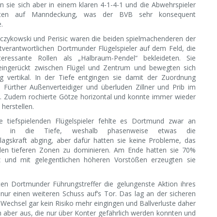
n sie sich aber in einem klaren 4-1-4-1 und die Abwehrspieler
teten auf Manndeckung, was der BVB sehr konsequent
.
zczykowski und Perisic waren die beiden spielmachenderen der
tverantwortlichen Dortmunder Flügelspieler auf dem Feld, die
teressante Rollen als „Halbraum-Pendel“ bekleideten. Sie
 eingerückt zwischen Flügel und Zentrum und bewegten sich
ig vertikal. In der Tiefe entgingen sie damit der Zuordnung
e Fürther Außenverteidiger und überluden Zillner und Prib im
ld. Zudem rochierte Götze horizontal und konnte immer wieder
herstellen.
e tiefspielenden Flügelspieler fehlte es Dortmund zwar an
nen in die Tiefe, weshalb phasenweise etwas die
lagskraft abging, aber dafür hatten sie keine Probleme, das
 den tieferen Zonen zu dominieren. Am Ende hatten sie 70%
tz und mit gelegentlichen höheren Vorstößen erzeugten sie
ten Dortmunder Führungstreffer die gelungenste Aktion ihres
ab nur einen weiteren Schuss auf’s Tor. Das lag an der sicheren
 Wechsel gar kein Risiko mehr eingingen und Ballverluste daher
th aber aus, die nur über Konter gefährlich werden konnten und