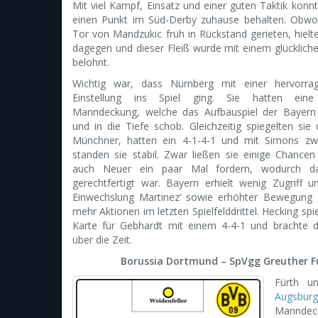
Mit viel Kampf, Einsatz und einer guten Taktik konn
einen Punkt im Süd-Derby zuhause behalten. Obwo
Tor von Mandzukic früh in Rückstand gerieten, hielte
dagegen und dieser Fleiß wurde mit einem glücklich
belohnt.
Wichtig war, dass Nürnberg mit einer hervorrag
Einstellung ins Spiel ging. Sie hatten eine 
Manndeckung, welche das Aufbauspiel der Bayern 
und in die Tiefe schob. Gleichzeitig spiegelten sie
Münchner, hatten ein 4-1-4-1 und mit Simons zw
standen sie stabil. Zwar ließen sie einige Chance
auch Neuer ein paar Mal fordern, wodurch da
gerechtfertigt war. Bayern erhielt wenig Zugriff 
Einwechslung Martinez‘ sowie erhöhter Bewegung
mehr Aktionen im letzten Spielfelddrittel. Hecking spi
Karte für Gebhardt mit einem 4-4-1 und brachte 
über die Zeit.
Borussia Dortmund – SpVgg Greuther Fü
Fürth u
Augsbur
Manndeck