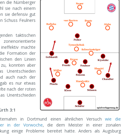
ten die Nürnberger
hl sie nach einem
n sie defensiv gut
en Schuss Feulners
enden taktischen
zonenorientierte
ineffektiv machte
 die Formation der
ischen den Linien
n zu, konnten aber
s Unentschieden
und auch nach der
 gab es nur etwas
elte nach der roten
das Unentschieden
rth 3:1
nternahm in Dortmund einen ähnlichen Versuch
wie die
ger in der Vorwoche
, die dem Meister in einer zonalen
ung einige Probleme bereitet hatte. Anders als Augsburg