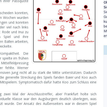
in ihrer Passquote
O
S
Si
tscheiden konnten,
Gu
zten Wochen wurden
ku
wungen und konnten
be
r viel nach links
Mü
t Rode und Inui zu
en
m Spiel und ihre
n Bällen arbeiten,
ickelte.
Kompaktheit. Die
r spielte im frühen
Mittelfeldpressing
r fehlte. Werner
nsiven Jung nicht all zu stark die Mitte unterstützen. Dadurch
 die generelle Streckung des Spiels fanden Baier und Koo auch
 Mitspielern. Symptomatisch dafür hatte Koo zum Schluss eine
 zwei Mal der Anschlusstreffer, aber Frankfurt holte sich
ividuelle Klasse war den Augsburgern deutlich überlegen, was
zt wurde. Der Ansatz des Außenseiters war in diesem Spiel