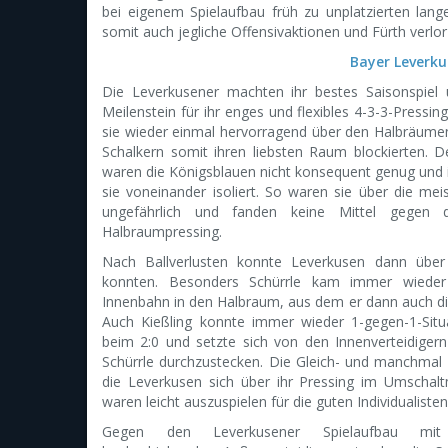
bei eigenem Spielaufbau früh zu unplatzierten lange
somit auch jegliche Offensivaktionen und Fürth verlor
Bayer Leverku
Die Leverkusener machten ihr bestes Saisonspiel u
Meilenstein für ihr enges und flexibles 4-3-3-Pressi
sie wieder einmal hervorragend über den Halbräume
Schalkern somit ihren liebsten Raum blockierten. D
waren die Königsblauen nicht konsequent genug und
sie voneinander isoliert. So waren sie über die meis
ungefährlich und fanden keine Mittel gegen 
Halbraumpressing.
Nach Ballverlusten konnte Leverkusen dann über
konnten. Besonders Schürrle kam immer wieder
Innenbahn in den Halbraum, aus dem er dann auch die
Auch Kießling konnte immer wieder 1-gegen-1-Situ
beim 2:0 und setzte sich von den Innenverteidiger
Schürrle durchzustecken. Die Gleich- und manchmal
die Leverkusen sich über ihr Pressing im Umschalt
waren leicht auszuspielen für die guten Individualiste
Gegen den Leverkusener Spielaufbau mi