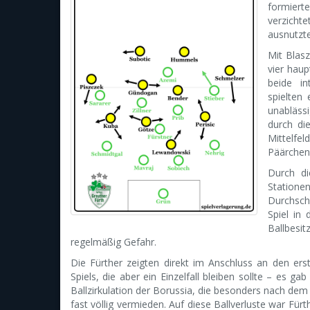
formierte
verzich
ausnutzte
Mit Blas
vier haup
beide in
spielten
unabläss
durch di
Mittelfe
Päärchen 
Durch di
Statio
Durchsch
Spiel in
Ballbesi
regelmäßig Gefahr.
Die Fürther zeigten direkt im Anschluss an den ers
Spiels, die aber ein Einzelfall bleiben sollte – es g
Ballzirkulation der Borussia, die besonders nach dem
fast völlig vermieden. Auf diese Ballverluste war Für