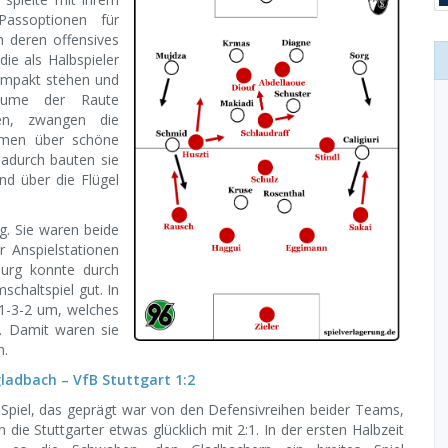
 Passoptionen für
 deren offensives
die als Halbspieler
kompakt stehen und
Räume der Raute
en, zwangen die
amen über schöne
Dadurch bauten sie
nd über die Flügel
g. Sie waren beide
r Anspielstationen
burg konnte durch
chaltspiel gut. In
-1-3-2 um, welches
. Damit waren sie
n.
adbach – VfB Stuttgart 1:2
 Spiel, das geprägt war von den Defensivreihen beider Teams,
die Stuttgarter etwas glücklich mit 2:1. In der ersten Halbzeit