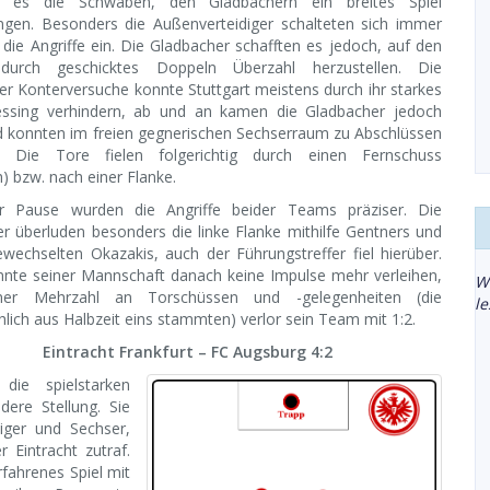
en es die Schwaben, den Gladbachern ein breites Spiel
ngen. Besonders die Außenverteidiger schalteten sich immer
 die Angriffe ein. Die Gladbacher schafften es jedoch, auf den
 durch geschicktes Doppeln Überzahl herzustellen. Die
r Konterversuche konnte Stuttgart meistens durch ihr starkes
ssing verhindern, ab und an kamen die Gladbacher jedoch
d konnten im freien gegnerischen Sechserraum zu Abschlüssen
 Die Tore fielen folgerichtig durch einen Fernschuss
) bzw. nach einer Flanke.
 Pause wurden die Angriffe beider Teams präziser. Die
er überluden besonders die linke Flanke mithilfe Gentners und
wechselten Okazakis, auch der Führungstreffer fiel hierüber.
nnte seiner Mannschaft danach keine Impulse mehr verleihen,
W
iner Mehrzahl an Torschüssen und -gelegenheiten (die
l
lich aus Halbzeit eins stammten) verlor sein Team mit 1:2.
Eintracht Frankfurt – FC Augsburg 4:2
die spielstarken
dere Stellung. Sie
iger und Sechser,
 Eintracht zutraf.
fahrenes Spiel mit