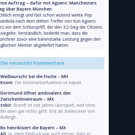
hne Auftrag – dafür mit Aguero: Manchesters
ieg über Bayern München
chtlich erregt und fast schon wütend wirkte Pep
ardiola nach dem dritten Treffer von Kun Aguero
rz vor dem Schlusspfiff, der den 3:2-Sieg der Citizens
siegelte. Verständlich, bedenkt man, dass die
nchner zuvor eine bärenstarke Leistung gegen den
glischen Meister abgeliefert hatten.
Die neuesten Kommentare
Weißwurscht bei die Fische – MH
Koom
: Die Kommentarfunktion ist kaputt.
Dortmund öffnet ambivalent den
Zwischenlinienraum – MX
tobit
: Brandt ist seit Jahren überspielt, weil ohne
ihn eben gar nichts geht. Erst als Balancierer von
Bellingh...
Bo henrikisiert die Bayern – MX
AG
: Ja, mein Eindruck war auch immer, dass er