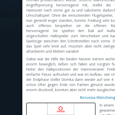
Angriffspressing hervorragend mit, stellte die
Hannover nach vorne gut zu und sabotierte dadurch
Umschaltspiel. Ohne die einrückenden Flügelspieler, 
nun generell enger standen, konnte Freiburg sehr 
auch offensiv bespielten sie die offenen 
hervorragend. Sie spielten den Ball auf Auß
ungeschulten Halbspieler zum Verschieben und k
Spielzüge zwischen den Schnittstellen nach vorne. 
das Spiel sehr breit auf, mussten aber nicht zwinge
attackieren und blieben variabel.
Dabei war die Hilfe der beiden Neuner extrem wichti
enorm beweglich, ließen sich fallen und sorgten fü
hinter den Halbpositionen der Hannoveraner. Frei
einfache Pässe aufrücken und war im Aufbau- wie Ums
der Endphase stellte Slomka dann wieder auf sein 4
schon öfter gegen Ende von Partien genutzt wurde
enorm druckvoll, konnten aber nicht mehr ausgleiche
Borussia Mönchengl
In einem
gewannen 