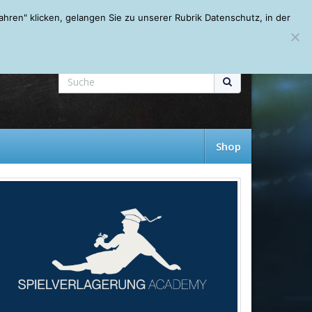
Mein Account
About
Autoren
Leseempfehlungen
FAQ
ren" klicken, gelangen Sie zu unserer Rubrik Datenschutz, in der
Shop