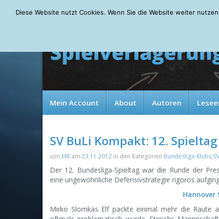
Friday, 07.08.2026
Diese Website nutzt Cookies. Wenn Sie die Website weiter nutzen
Mein Account
About
Autoren
Lesee
SV BuLi Kompakt: 12. Spieltag
von
MR
am
23.11.2012
in den Kategorien
Bundesliga-Klubs
,
S
Der 12. Bundesliga-Spieltag war die Runde der Pre
eine ungewöhnliche Defensivstrategie rigoros aufging
Hannover 9
Mirko Slomkas Elf packte einmal mehr die Raute au
oftmals problematisch wurde. Streichs Mannnschaft