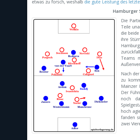
etwas zu forsch, weshalb
die gute Leistung des letzt
Hamburger S
Die Part
Teile una
die beide
ihre Stür
Hamburge
zurückfal
Teams me
Außenver
Nach der 
zu komme
Mainzer 
Der Führu
noch da
Spielgest
hoch agi
fanden si
zwei Vier