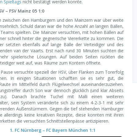
en Spieltags
nicht bestätigt werden konnte.
V – FSV Mainz 05 1:0
ie zwischen den Hamburgern und den Mainzern war über weite
nsehnlich. Schuld daran war die hohe Anzahl an langen Bällen,
 Teams spielten. Die Mainzer versuchten, mit hohen Bällen auf
mer schnell hinter die gegnerische Viererkette zu kommen. Die
r setzten ebenfalls auf lange Bälle der Verteidiger und des
lenden van der Vaarts. Erst nach rund 30 Minuten suchten die
hr spielerische Lösungen. Auf beiden Seiten rückten die
teidiger weit auf, was Räume zum Kontern öffnete.
Pause versuchte speziell der HSV, über Flanken zum Torerfolg
n. In einigen Situationen schafften sie es sehr gut, die
Raute im Mittelfeld durch Flügelwechsel auseinanderzuziehen.
ngstreffer durch Son war dennoch glücklich (und klar Abseits
zu). Danach brachte Tuchel mit Malli einen weiteren
alter, sein System veränderte sich zu einem 4-2-3-1 mit sehr
erenden Außenstürmern. Gegen die tief stehenden Hamburger
e allerdings keine kreativen Rezepte, diese konnten mit ihren
erketten die versuchten Schnittstellenpässe antizipieren.
1. FC Nürnberg – FC Bayern München 1:1