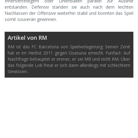
Innenverteidigern oder Linienbällen parallel zur Auslinie
entstanden. Defensiv standen sie auch nach dem leichten
Nachlassen der Offensive weiterhin stabil und konnten das Spiel
somit souverän gewinnen.
Artikel von RM
RM ist das FC Barcelona von Spielverlagerung: Seinen Zenit
hat er im Herbst 2011 gegen Osasuna erreicht. Funfact: Auf
Nachfrage behauptet er immer, er sei MR und nicht RM. Über
das folgende Lob freut er sich dann allerdings mit schlechtem
Gewissen.