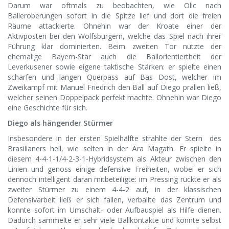
Darum war oftmals zu beobachten, wie Olic nach
Balleroberungen sofort in die Spitze lief und dort die freien
Räume attackierte. Ohnehin war der Kroate einer der
Aktivposten bei den Wolfsburgern, welche das Spiel nach ihrer
Führung klar dominierten. Beim zweiten Tor nutzte der
ehemalige Bayern-Star auch die Ballorientiertheit der
Leverkusener sowie eigene taktische Stärken: er spielte einen
scharfen und langen Querpass auf Bas Dost, welcher im
Zweikampf mit Manuel Friedrich den Ball auf Diego prallen ließ,
welcher seinen Doppelpack perfekt machte. Ohnehin war Diego
eine Geschichte für sich.
Diego als hängender Stürmer
Insbesondere in der ersten Spielhälfte strahlte der Stern des
Brasilianers hell, wie selten in der Ära Magath. Er spielte in
diesem 4-4-1-1/4-2-3-1-Hybridsystem als Akteur zwischen den
Linien und genoss einige defensive Freiheiten, wobei er sich
dennoch intelligent daran mitbeteiligte: im Pressing rückte er als
zweiter Stürmer zu einem 4-4-2 auf, in der klassischen
Defensivarbeit ließ er sich fallen, verballte das Zentrum und
konnte sofort im Umschalt- oder Aufbauspiel als Hilfe dienen.
Dadurch sammelte er sehr viele Ballkontakte und konnte selbst