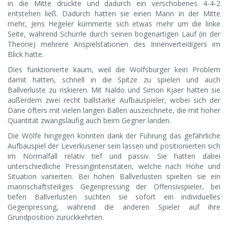
in die Mitte drückte und dadurch ein verschobenes 4-4-2
entstehen ließ. Dadurch hatten sie einen Mann in der Mitte
mehr, Jens Hegeler kümmerte sich etwas mehr um die linke
Seite, während Schürrle durch seinen bogenartigen Lauf (in der
Theorie) mehrere Anspielstationen des Innenverteidigers im
Blick hatte.
Dies funktionierte kaum, weil die Wolfsburger kein Problem
damit hatten, schnell in die Spitze zu spielen und auch
Ballverluste zu riskieren. Mit Naldo und Simon Kjaer hatten sie
außerdem zwei recht ballstarke Aufbauspieler, wobei sich der
Däne öfters mit vielen langen Bällen auszeichnete, die mit hoher
Quantität zwangsläufig auch beim Gegner landen.
Die Wölfe hingegen konnten dank der Führung das gefährliche
Aufbauspiel der Leverkusener sein lassen und positionierten sich
im Normalfall relativ tief und passiv. Sie hatten dabei
unterschiedliche Pressingintensitäten, welche nach Höhe und
Situation variierten. Bei hohen Ballverlusten spielten sie ein
mannschaftsteiliges Gegenpressing der Offensivspieler, bei
tiefen Ballverlusten suchten sie sofort ein individuelles
Gegenpressing, während die anderen Spieler auf ihre
Grundposition zurückkehrten.