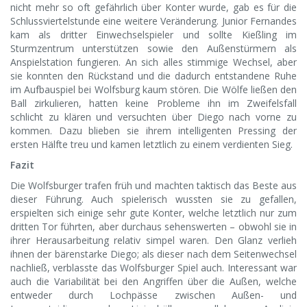
nicht mehr so oft gefährlich über Konter wurde, gab es für die
Schlussviertelstunde eine weitere Veränderung. Junior Fernandes
kam als dritter Einwechselspieler und sollte Kießling im
Sturmzentrum unterstützen sowie den Außenstürmern als
Anspielstation fungieren. An sich alles stimmige Wechsel, aber
sie konnten den Rückstand und die dadurch entstandene Ruhe
im Aufbauspiel bei Wolfsburg kaum stören. Die Wölfe ließen den
Ball zirkulieren, hatten keine Probleme ihn im Zweifelsfall
schlicht zu klären und versuchten über Diego nach vorne zu
kommen. Dazu blieben sie ihrem intelligenten Pressing der
ersten Hälfte treu und kamen letztlich zu einem verdienten Sieg.
Fazit
Die Wolfsburger trafen früh und machten taktisch das Beste aus
dieser Führung. Auch spielerisch wussten sie zu gefallen,
erspielten sich einige sehr gute Konter, welche letztlich nur zum
dritten Tor führten, aber durchaus sehenswerten – obwohl sie in
ihrer Herausarbeitung relativ simpel waren. Den Glanz verlieh
ihnen der bärenstarke Diego; als dieser nach dem Seitenwechsel
nachließ, verblasste das Wolfsburger Spiel auch. Interessant war
auch die Variabilität bei den Angriffen über die Außen, welche
entweder durch Lochpässe zwischen Außen- und