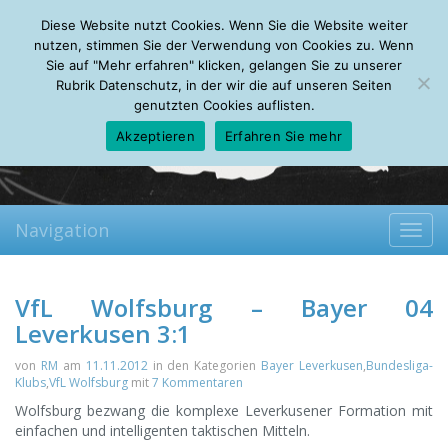
Saturday, 08.08.2026
Diese Website nutzt Cookies. Wenn Sie die Website weiter
Mein Account
About
Autoren
Leseempfehlungen
FAQ
nutzen, stimmen Sie der Verwendung von Cookies zu. Wenn
Sie auf "Mehr erfahren" klicken, gelangen Sie zu unserer
Rubrik Datenschutz, in der wir die auf unseren Seiten
genutzten Cookies auflisten.
Akzeptieren
Erfahren Sie mehr
Navigation
Toggl
navig
VfL Wolfsburg – Bayer 04
Leverkusen 3:1
von
RM
am
11.11.2012
in den Kategorien
Bayer Leverkusen
,
Bundesliga-
Klubs
,
VfL Wolfsburg
mit
7 Kommentaren
Wolfsburg bezwang die komplexe Leverkusener Formation mit
einfachen und intelligenten taktischen Mitteln.