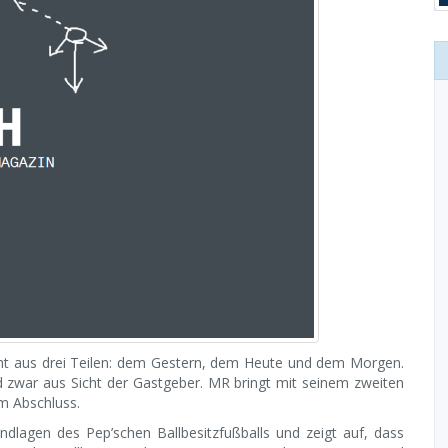
ht aus drei Teilen: dem Gestern, dem Heute und dem Morgen.
d zwar aus Sicht der Gastgeber. MR bringt mit seinem zweiten
m Abschluss.
ndlagen des Pep’schen Ballbesitzfußballs und zeigt auf, dass