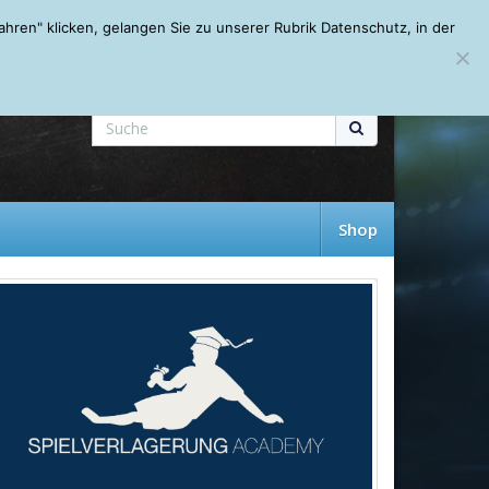
Mein Account
About
Autoren
Leseempfehlungen
FAQ
ren" klicken, gelangen Sie zu unserer Rubrik Datenschutz, in der
Shop