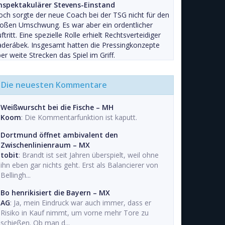
nspektakulärer Stevens-Einstand
ch sorgte der neue Coach bei der TSG nicht für den
oßen Umschwung. Es war aber ein ordentlicher
ftritt. Eine spezielle Rolle erhielt Rechtsverteidiger
derábek. Insgesamt hatten die Pressingkonzepte
er weite Strecken das Spiel im Griff.
Die neuesten Kommentare
Weißwurscht bei die Fische – MH
Koom
: Die Kommentarfunktion ist kaputt.
Dortmund öffnet ambivalent den
Zwischenlinienraum – MX
tobit
: Brandt ist seit Jahren überspielt, weil ohne
ihn eben gar nichts geht. Erst als Balancierer von
Bellingh...
Bo henrikisiert die Bayern – MX
AG
: Ja, mein Eindruck war auch immer, dass er
Risiko in Kauf nimmt, um vorne mehr Tore zu
schießen. Ob man d...