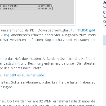
U
No
gr
Au
Ka
üb
in unserem Shop als PDF-Download verfügbar.
Für 11,85€ gibt
 – #5)
. Abonnenten erhalten dabei
vier Ausgaben zum Preis
i. Wir verzichten auf einen Kopierschutz und vertrauen der
konto
das Heft downloaden. Außerdem lässt sich das Heft
über
er Lastschrift und Rechnung entfernen, da unser Dienstleister
nde des Monats nach Ersatz.
n.
Hier geht es zu seiner Seite
.
alten. Sollte ein Abonnent bisher kein Heft erhalten haben, so
gerung.de
au. Dort werden wir alle 32 WM-Teilnehmer taktisch unter die
st der 2. Juni. Das Heft wird als PDF und auch in einer Kindle-