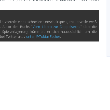
e Vorteile eines schnellen Umschaltspiels, mittlerweile weiß
n. Autor des Buchs "
Vom Libero zur Doppelsechs
" über die
ei Spielverlagerung kümmert er sich hauptsächlich um die
bei Twitter aktiv
unter @TobiasEscher
.