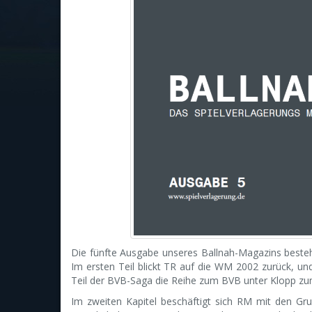
Die fünfte Ausgabe unseres Ballnah-Magazins beste
Im ersten Teil blickt TR auf die WM 2002 zurück, un
Teil der BVB-Saga die Reihe zum BVB unter Klopp zu
Im zweiten Kapitel beschäftigt sich RM mit den Gru