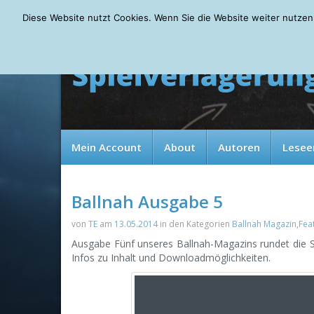
Saturday, 08.08.2026
Diese Website nutzt Cookies. Wenn Sie die Website weiter nutzen
Mein Account
About
Autoren
Lesee
Ballnah Ausgabe 5
von
TE
am
13.05.2014
in den Kategorien
Ballnah Magazin
,
Fea
Ausgabe Fünf unseres Ballnah-Magazins rundet die Sai
Infos zu Inhalt und Downloadmöglichkeiten.