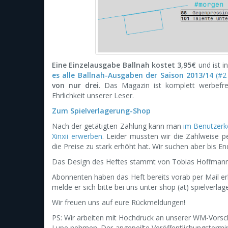
Eine Einzelausgabe Ballnah kostet 3,95€
und ist 
es alle Ballnah-Ausgaben der Saison 2013/14
(#2
von nur drei
. Das Magazin ist komplett werbefre
Ehrlichkeit unserer Leser.
Zum Spielverlagerung-Shop
Nach der getätigten Zahlung kann man
im Benutzer
Xinxii erwerben
. Leider mussten wir die Zahlweise p
die Preise zu stark erhöht hat. Wir suchen aber bis E
Das Design des Heftes stammt von Tobias Hoffman
Abonnenten haben das Heft bereits vorab per Mail erh
melde er sich bitte bei uns unter shop (at) spielverla
Wir freuen uns auf eure Rückmeldungen!
PS: Wir arbeiten mit Hochdruck an unserer WM-Vorsch
Lupe nehmen. Der angepeilte Veröffentlichungstermin i