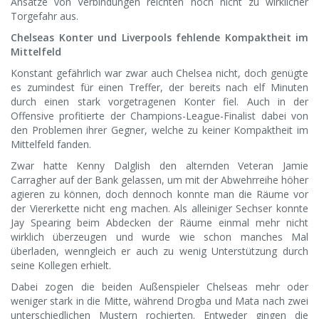
Ansätze von Verbindungen reichten noch nicht zu wirklicher
Torgefahr aus.
Chelseas Konter und Liverpools fehlende Kompaktheit im
Mittelfeld
Konstant gefährlich war zwar auch Chelsea nicht, doch genügte
es zumindest für einen Treffer, der bereits nach elf Minuten
durch einen stark vorgetragenen Konter fiel. Auch in der
Offensive profitierte der Champions-League-Finalist dabei von
den Problemen ihrer Gegner, welche zu keiner Kompaktheit im
Mittelfeld fanden.
Zwar hatte Kenny Dalglish den alternden Veteran Jamie
Carragher auf der Bank gelassen, um mit der Abwehrreihe höher
agieren zu können, doch dennoch konnte man die Räume vor
der Viererkette nicht eng machen. Als alleiniger Sechser konnte
Jay Spearing beim Abdecken der Räume einmal mehr nicht
wirklich überzeugen und wurde wie schon manches Mal
überladen, wenngleich er auch zu wenig Unterstützung durch
seine Kollegen erhielt.
Dabei zogen die beiden Außenspieler Chelseas mehr oder
weniger stark in die Mitte, während Drogba und Mata nach zwei
unterschiedlichen Mustern rochierten. Entweder gingen die