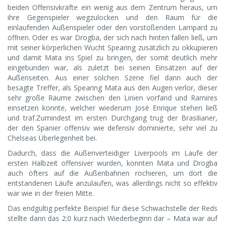
beiden Offensivkräfte ein wenig aus dem Zentrum heraus, um
ihre Gegenspieler wegzulocken und den Raum für die
einlaufenden Außenspieler oder den vorstoßenden Lampard zu
öffnen. Oder es war Drogba, der sich nach hinten fallen ließ, um
mit seiner körperlichen Wucht Spearing zusätzlich zu okkupieren
und damit Mata ins Spiel zu bringen, der somit deutlich mehr
eingebunden war, als zuletzt bei seinen Einsätzen auf der
Außenseiten. Aus einer solchen Szene fiel dann auch der
besagte Treffer, als Spearing Mata aus den Augen verlor, dieser
sehr große Räume zwischen den Linien vorfand und Ramires
einsetzen konnte, welcher wiederum José Enrique stehen ließ
und traf.Zumindest im ersten Durchgang trug der Brasilianer,
der den Spanier offensiv wie defensiv dominierte, sehr viel zu
Chelseas Überlegenheit bei.
Dadurch, dass die Außenverteidiger Liverpools im Laufe der
ersten Halbzeit offensiver wurden, konnten Mata und Drogba
auch öfters auf die Außenbahnen rochieren, um dort die
entstandenen Läufe anzulaufen, was allerdings nicht so effektiv
war wie in der freien Mitte.
Das endgültig perfekte Beispiel für diese Schwachstelle der Reds
stellte dann das 2:0 kurz nach Wiederbeginn dar – Mata war auf