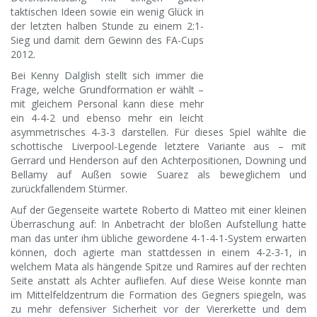
taktischen Ideen sowie ein wenig Glück in
der letzten halben Stunde zu einem 2:1-
Sieg und damit dem Gewinn des FA-Cups
2012.
Bei Kenny Dalglish stellt sich immer die
Frage, welche Grundformation er wählt –
mit gleichem Personal kann diese mehr
ein 4-4-2 und ebenso mehr ein leicht
asymmetrisches 4-3-3 darstellen. Für dieses Spiel wählte die
schottische Liverpool-Legende letztere Variante aus – mit
Gerrard und Henderson auf den Achterpositionen, Downing und
Bellamy auf Außen sowie Suarez als beweglichem und
zurückfallendem Stürmer.
Auf der Gegenseite wartete Roberto di Matteo mit einer kleinen
Überraschung auf: In Anbetracht der bloßen Aufstellung hatte
man das unter ihm übliche gewordene 4-1-4-1-System erwarten
können, doch agierte man stattdessen in einem 4-2-3-1, in
welchem Mata als hängende Spitze und Ramires auf der rechten
Seite anstatt als Achter aufliefen. Auf diese Weise konnte man
im Mittelfeldzentrum die Formation des Gegners spiegeln, was
zu mehr defensiver Sicherheit vor der Viererkette und dem