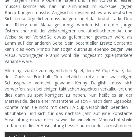
der Bayern mehr Probleme haben und mehr Aufwand leisten
müssen könnte als man ihn zumindest im Rückspiel gegen
Barca bringen musste. Angesichts dessen ist es aus deutscher
Sicht umso ärgerlicher, dass ausgerechnet das brutal starke Duo
aus Ribéry und Alaba gesprengt worden ist, da der junge
Österreicher mit der zielstrebigeren und atheltischeren Art und
Weise seiner Vorstöße etwas gefährlicher gewesen wäre als
Lahm auf der anderen Seite. Sein potentieller Ersatz Contento
kann dies vom Prinzip her sogar durchaus ebenso zeigen wie
Alaba, wohingegen Pranjic wohl die insgesamt (spiel)stärkere
Variante wäre.
Allerdings zurück zum eigentlichen Spiel, dem FA-Cup-Finale, das
der Chelsea Football Club letztlich trotz einer wackeligen
Schlussphase verdient gewann. Kenny Dalglish muss sich
vorwerfen, sich bei einigen taktischen Aspekten verkalkuliert und
dies dann zu spät korrigiert zu haben. Nun heißt es an der
Merseyside, diese eher missratene Saison – nach dem Ligapokal
konnte man sie nicht mit dem FA-Cup versöhnlich beenden –
abzuhaken und sich für das nächste Jahr auf eine konstante
Ausrichtung einzustellen sowie die einzelnen Mannschaftsteile
im Kontext dieser Ausrichtung besser aufeinander abzustimmen.