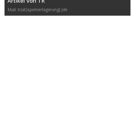
Artikel von TR
Mail: tr(at)spielverlagerung(.)de