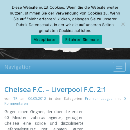
Monday, 10.08.2026
Diese Website nutzt Cookies. Wenn Sie die Website weiter
Mein Account
About
Autoren
Leseempfehlungen
FAQ
nutzen, stimmen Sie der Verwendung von Cookies zu. Wenn
Sie auf "Mehr erfahren" klicken, gelangen Sie zu unserer
Rubrik Datenschutz, in der wir die auf unseren Seiten
genutzten Cookies auflisten.
Akzeptieren
Erfahren Sie mehr
Navigation
Toggl
navig
Chelsea F.C. – Liverpool F.C. 2:1
von
TR
am
06.05.2012
in den Kategorien
Premier League
mit
0
Kommentaren
Gegen einen Gegner, der über die ersten
60 Minuten zahnlos agierte, genügten
Chelsea eine solide und disziplinierte
Defensivleistung mit einigen guten