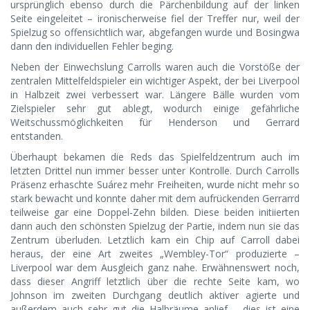
ursprünglich ebenso durch die Pärchenbildung auf der linken
Seite eingeleitet – ironischerweise fiel der Treffer nur, weil der
Spielzug so offensichtlich war, abgefangen wurde und Bosingwa
dann den individuellen Fehler beging.
Neben der Einwechslung Carrolls waren auch die Vorstöße der
zentralen Mittelfeldspieler ein wichtiger Aspekt, der bei Liverpool
in Halbzeit zwei verbessert war. Längere Bälle wurden vom
Zielspieler sehr gut ablegt, wodurch einige gefährliche
Weitschussmöglichkeiten für Henderson und Gerrard
entstanden.
Überhaupt bekamen die Reds das Spielfeldzentrum auch im
letzten Drittel nun immer besser unter Kontrolle. Durch Carrolls
Präsenz erhaschte Suárez mehr Freiheiten, wurde nicht mehr so
stark bewacht und konnte daher mit dem aufrückenden Gerrarrd
teilweise gar eine Doppel-Zehn bilden. Diese beiden initiierten
dann auch den schönsten Spielzug der Partie, indem nun sie das
Zentrum überluden. Letztlich kam ein Chip auf Carroll dabei
heraus, der eine Art zweites „Wembley-Tor“ produzierte –
Liverpool war dem Ausgleich ganz nahe. Erwähnenswert noch,
dass dieser Angriff letztlich über die rechte Seite kam, wo
Johnson im zweiten Durchgang deutlich aktiver agierte und
außerdem auch sehr gut die Halbräume anlief – dies ist eine