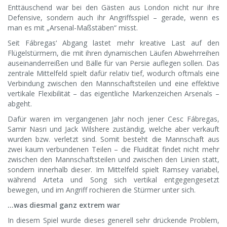
Enttäuschend war bei den Gästen aus London nicht nur ihre
Defensive, sondern auch ihr Angriffsspiel – gerade, wenn es
man es mit „Arsenal-Maßstäben“ misst.
Seit Fábregas‘ Abgang lastet mehr kreative Last auf den
Flügelstürmern, die mit ihren dynamischen Läufen Abwehrreihen
auseinanderreißen und Bälle für van Persie auflegen sollen. Das
zentrale Mittelfeld spielt dafür relativ tief, wodurch oftmals eine
Verbindung zwischen den Mannschaftsteilen und eine effektive
vertikale Flexibilität – das eigentliche Markenzeichen Arsenals –
abgeht.
Dafür waren im vergangenen Jahr noch jener Cesc Fábregas,
Samir Nasri und Jack Wilshere zuständig, welche aber verkauft
wurden bzw. verletzt sind. Somit besteht die Mannschaft aus
zwei kaum verbundenen Teilen – die Fluidität findet nicht mehr
zwischen den Mannschaftsteilen und zwischen den Linien statt,
sondern innerhalb dieser. Im Mittelfeld spielt Ramsey variabel,
während Arteta und Song sich vertikal entgegengesetzt
bewegen, und im Angriff rochieren die Stürmer unter sich.
…was diesmal ganz extrem war
In diesem Spiel wurde dieses generell sehr drückende Problem,