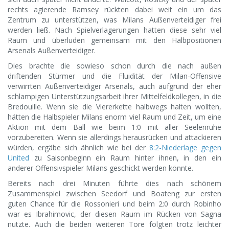
rechts agierende Ramsey rückten dabei weit ein um das
Zentrum zu unterstützen, was Milans Außenverteidiger frei
werden ließ. Nach Spielverlagerungen hatten diese sehr viel
Raum und überluden gemeinsam mit den Halbpositionen
Arsenals Außenverteidiger.
Dies brachte die sowieso schon durch die nach außen
driftenden Stürmer und die Fluidität der Milan-Offensive
verwirrten Außenverteidiger Arsenals, auch aufgrund der eher
schlampigen Unterstützungsarbeit ihrer Mittelfeldkollegen, in die
Bredouille. Wenn sie die Viererkette halbwegs halten wollten,
hätten die Halbspieler Milans enorm viel Raum und Zeit, um eine
Aktion mit dem Ball wie beim 1:0 mit aller Seelenruhe
vorzubereiten. Wenn sie allerdings herausrücken und attackieren
würden, ergäbe sich ähnlich wie bei der
8:2-Niederlage gegen
United
zu Saisonbeginn ein Raum hinter ihnen, in den ein
anderer Offensivspieler Milans geschickt werden könnte.
Bereits nach drei Minuten führte dies nach schönem
Zusammenspiel zwischen Seedorf und Boateng zur ersten
guten Chance für die Rossonieri und beim 2:0 durch Robinho
war es Ibrahimovic, der diesen Raum im Rücken von Sagna
nutzte. Auch die beiden weiteren Tore folgten trotz leichter