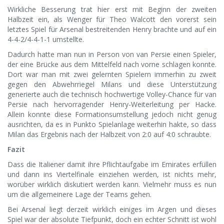
Wirkliche Besserung trat hier erst mit Beginn der zweiten
Halbzeit ein, als Wenger für Theo Walcott den vorerst sein
letztes Spiel für Arsenal bestreitenden Henry brachte und auf ein
4-4-2/4-4-1-1 umstellte.
Dadurch hatte man nun in Person von van Persie einen Spieler,
der eine Brücke aus dem Mittelfeld nach vorne schlagen konnte.
Dort war man mit zwei gelernten Spielern immerhin zu zweit
gegen den Abwehrriegel Milans und diese Unterstützung
generierte auch die technisch hochwertige Volley-Chance für van
Persie nach hervorragender Henry-Weiterleitung per Hacke.
Allein konnte diese Formationsumstellung jedoch nicht genug
ausrichten, da es in Punkto Spielanlage weiterhin hakte, so dass
Milan das Ergebnis nach der Halbzeit von 2:0 auf 4:0 schraubte.
Fazit
Dass die Italiener damit ihre Pflichtaufgabe im Emirates erfüllen
und dann ins Viertelfinale einziehen werden, ist nichts mehr,
worüber wirklich diskutiert werden kann. Vielmehr muss es nun
um die allgemeinere Lage der Teams gehen.
Bei Arsenal liegt derzeit wirklich einiges im Argen und dieses
Spiel war der absolute Tiefpunkt, doch ein echter Schnitt ist wohl