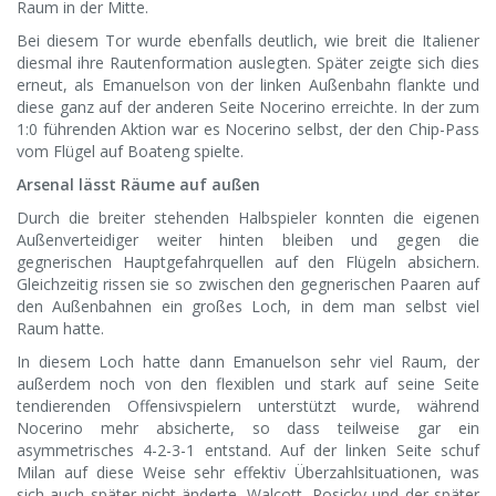
Raum in der Mitte.
Bei diesem Tor wurde ebenfalls deutlich, wie breit die Italiener
diesmal ihre Rautenformation auslegten. Später zeigte sich dies
erneut, als Emanuelson von der linken Außenbahn flankte und
diese ganz auf der anderen Seite Nocerino erreichte. In der zum
1:0 führenden Aktion war es Nocerino selbst, der den Chip-Pass
vom Flügel auf Boateng spielte.
Arsenal lässt Räume auf außen
Durch die breiter stehenden Halbspieler konnten die eigenen
Außenverteidiger weiter hinten bleiben und gegen die
gegnerischen Hauptgefahrquellen auf den Flügeln absichern.
Gleichzeitig rissen sie so zwischen den gegnerischen Paaren auf
den Außenbahnen ein großes Loch, in dem man selbst viel
Raum hatte.
In diesem Loch hatte dann Emanuelson sehr viel Raum, der
außerdem noch von den flexiblen und stark auf seine Seite
tendierenden Offensivspielern unterstützt wurde, während
Nocerino mehr absicherte, so dass teilweise gar ein
asymmetrisches 4-2-3-1 entstand. Auf der linken Seite schuf
Milan auf diese Weise sehr effektiv Überzahlsituationen, was
sich auch später nicht änderte. Walcott, Rosicky und der später