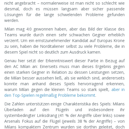
nicht angebracht – normalerweise ist man nicht so schlecht wie
diesmal, doch es müssen langsam aber sicher passende
Lösungen für die lange schwelenden Probleme gefunden
werden.
Milan mag 4:0 gewonnen haben, aber das Bild der Klasse des
Teams wurde durch einen sehr schwachen Gegner erheblich
verzerrt. Um ein ernstzunehmender Kandidat auf Europas Krone
zu sein, haben die Norditaliener selbst zu viele Probleme, die in
diesem Spiel nicht so deutlich zum Ausdruck kamen.
Genau hier setzt der Erkenntniswert dieser Partie in Bezug auf
den AC Milan an: Einerseits muss man dieses Ergebnis gegen
einen starken Gegner in Relation zu dessen Leistungen setzen,
die Milan besser aussehen ließ, als sie wirklich sind, andererseits
konnte man anhand dieses Spiels hervorragend erkennen,
warum Milan gegen die kleinen Teams so stark spielt,
aber in
den Top-Spielen regelmäßig Probleme bekommt
.
Die Zahlen unterstützen einige Charakteristika des Spiels: Milans
Überladen auf den Flügeln und insbesondere ihr
systembedingter Linksdrang (41 % der Angriffe über links) sowie
Arsenals Fokus auf die Flügel (jeweils 38 % der Angriffe) – von
Milans kompaktem Zentrum wurden sie dorthin geleitet, doch