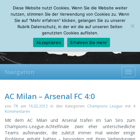
Sunday, 09.08.2026
Diese Website nutzt Cookies. Wenn Sie die Website weiter
Mein Account
About
Autoren
Leseempfehlungen
FAQ
nutzen, stimmen Sie der Verwendung von Cookies zu. Wenn
Sie auf "Mehr erfahren" klicken, gelangen Sie zu unserer
Rubrik Datenschutz, in der wir die auf unseren Seiten
genutzten Cookies auflisten.
Akzeptieren
Erfahren Sie mehr
Navigation
Toggl
navig
AC Milan – Arsenal FC 4:0
von
TR
am
16.02.2012
in den Kategorien
Champions League
mit
4
Kommentaren
Mit dem AC Milan und Arsenal trafen im San Siro zum
Champions-League-Achtelfinale zwei eher unterschiedliche
Teams aufeinander, die zuletzt immer mal wieder einige
Probleme gehabt hatten – besonders mit ihren Verbindungen