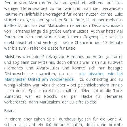
Person von Alvaro defensiver ausgerichtet, während auf links
weniger Defensivarbeit zu tun war und man die verwaisten
Räume im Halbfeld hervorragend für Konter nutzen konnte. Lulic
startete einige seiner typischen Solo-Läufe, blieb aber meistens
ineffektiv, und so war Matuzalem neben den Distanzschüssen
von Hernanes lange die größte Gefahr Lazios. Auch er hatte viel
Raum vor sich und wurde von keinem Gegenspieler wirklich
direkt beachtet und verfolgt – seine Chance in der 13. Minute
war bis zum Treffer die Beste für Lazio.
Meistens wurde der Spielzug von Hernanes auf Außen gestartet
und zog dann zur Mitte hin, doch oftmals war man nur zu zweit
(Hernanes und Alvaro/Lulic) und konnte sich nur besagte
Distanzschüsse erarbeiten, da es –
ein bisschen wie bei
Manchester United am Wochenende
– zu durchsichtig und zu
wenig kollektiv war. Als sich aber – bei gleichbleibendem Prinzip
– ein dritter Spieler direkt einschaltete, fielen sofort die Tore:
Zunächst war es Rocchi, der per Hacke für Hernanes
vorbereitete, dann Matuzalem, der Lulic freispielte.
Fazit
In einem eher zähen Spiel, durchaus typisch für die Serie A,
schien alles auf ein 0:0 herauszulaufen, doch dann brachte