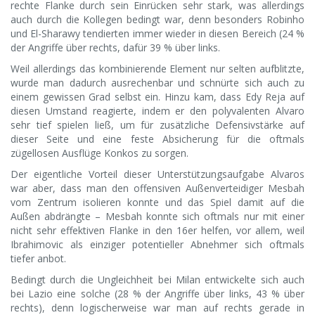
rechte Flanke durch sein Einrücken sehr stark, was allerdings
auch durch die Kollegen bedingt war, denn besonders Robinho
und El-Sharawy tendierten immer wieder in diesen Bereich (24 %
der Angriffe über rechts, dafür 39 % über links.
Weil allerdings das kombinierende Element nur selten aufblitzte,
wurde man dadurch ausrechenbar und schnürte sich auch zu
einem gewissen Grad selbst ein. Hinzu kam, dass Edy Reja auf
diesen Umstand reagierte, indem er den polyvalenten Alvaro
sehr tief spielen ließ, um für zusätzliche Defensivstärke auf
dieser Seite und eine feste Absicherung für die oftmals
zügellosen Ausflüge Konkos zu sorgen.
Der eigentliche Vorteil dieser Unterstützungsaufgabe Alvaros
war aber, dass man den offensiven Außenverteidiger Mesbah
vom Zentrum isolieren konnte und das Spiel damit auf die
Außen abdrängte – Mesbah konnte sich oftmals nur mit einer
nicht sehr effektiven Flanke in den 16er helfen, vor allem, weil
Ibrahimovic als einziger potentieller Abnehmer sich oftmals
tiefer anbot.
Bedingt durch die Ungleichheit bei Milan entwickelte sich auch
bei Lazio eine solche (28 % der Angriffe über links, 43 % über
rechts), denn logischerweise war man auf rechts gerade in