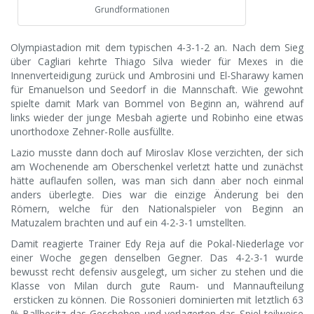
Grundformationen
Olympiastadion mit dem typischen 4-3-1-2 an. Nach dem Sieg
über Cagliari kehrte Thiago Silva wieder für Mexes in die
Innenverteidigung zurück und Ambrosini und El-Sharawy kamen
für Emanuelson und Seedorf in die Mannschaft. Wie gewohnt
spielte damit Mark van Bommel von Beginn an, während auf
links wieder der junge Mesbah agierte und Robinho eine etwas
unorthodoxe Zehner-Rolle ausfüllte.
Lazio musste dann doch auf Miroslav Klose verzichten, der sich
am Wochenende am Oberschenkel verletzt hatte und zunächst
hätte auflaufen sollen, was man sich dann aber noch einmal
anders überlegte. Dies war die einzige Änderung bei den
Römern, welche für den Nationalspieler von Beginn an
Matuzalem brachten und auf ein 4-2-3-1 umstellten.
Damit reagierte Trainer Edy Reja auf die Pokal-Niederlage vor
einer Woche gegen denselben Gegner. Das 4-2-3-1 wurde
bewusst recht defensiv ausgelegt, um sicher zu stehen und die
Klasse von Milan durch gute Raum- und Mannaufteilung
ersticken zu können. Die Rossonieri dominierten mit letztlich 63
% Ballbesitz das Geschehen und verlagerten das Spiel teilweise