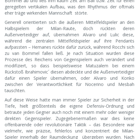
Bommel ab und ließ ihm kaum Zeit am Ball bzw. Zeit für einen
geregelten vertikalen Aufbau, was den Rhythmus der oftmals
eher träge wirkenden Mannschaft störte.
Generell orientierten sich die äußeren Mittelfeldspieler an den
Halbspielern der Milan-Raute, doch rückten deren
Außenverteidiger auf, übernahmen Alvaro und Lulic diese,
während die zentralen Mittelfeldspieler auf ihre Pendants
aufpassten – Hernanes rückte dafür zurück, während Rocchi sich
zu van Bommel fallen ließ. Je nach Situation wurden diese
Prozesse des Reichens von Gegenspielern auch verändert und
modifiziert, so dass beispielsweise Matuzalem bei einem
Rückstoß Ibrahimovic´ diesen abdeckte und die Außenverteidiger
dafür einen Spieler übernahmen, oder Alvaro und Konko
zwischen der Verantwortlichkeit für Nocerino und Mesbah
tauschten.
Auf diese Weise hatte man immer Spieler zur Sicherheit in der
Tiefe, hielt größtenteils die eigene Defensiv-Ordnung und
betraute jeden Gegner auch noch mit einem mehr oder weniger
direkten Gegenspieler. Zugegebenermaßen war dies keine
offenbarende oder revolutionäre Taktik – das Besondere war
vielmehr, wie präzise, fehlerlos und konzentriert die Milan-
Spieler innerhalb der Raumdeckung übergeben wurden. Nach