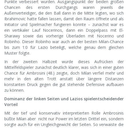
Punkte verbessert wurden. Ausgangspunkt der beiden großen
Chancen des ersten Durchgangs waren jeweils die
Außenverteidiger, die den Ball dann in die Mitte legten, wo sich
Ibrahimovic hatte fallen lassen, damit den Raum öffnete und als
Initiator und Spielmacher fungieren konnte – zunächst war es
ein vertikaler Lauf Nocerinos, dann ein Doppelpass mit El-
Sharawy sowie das vorherige Überladen mit Nocerino und
Robinho. Dieser Robinho war auch an der besten Milan-Chance
bis zum 1:0 für Lazio beteiligt, welche genau dem gleichen
Muster folgte.
In der zweiten Halbzeit wurde dieses Aufrücken der
Mittelfeldspieler zunächst deutlich klarer, was sich in einer guten
Chance für Ambrosini (48.) zeigte, doch Milan verfiel mehr und
mehr in den alten Trott anstatt über längere Distanzen
konstanten Druck gegen die gut stehende Defensive aufbauen
zu können.
Dominanz der linken Seiten und Lazios spielentscheidender
Vorteil
Mit der tief und konservativ interpretierten Rolle Ambrosinis
büßte Milan aber nicht nur Power im letzten Drittel ein, sondern
sorgte auch für ein Ungleichgewicht der Seiten. So verwaiste die