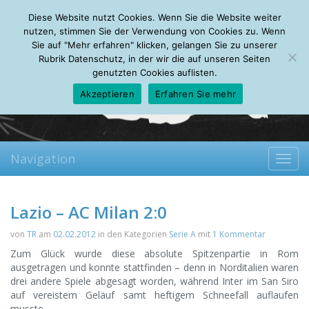
Friday, 07.08.2026
Diese Website nutzt Cookies. Wenn Sie die Website weiter
Mein Account
About
Autoren
Leseempfehlungen
FAQ
nutzen, stimmen Sie der Verwendung von Cookies zu. Wenn
Sie auf "Mehr erfahren" klicken, gelangen Sie zu unserer
Rubrik Datenschutz, in der wir die auf unseren Seiten
genutzten Cookies auflisten.
Akzeptieren
Erfahren Sie mehr
Navigation
Toggl
navig
Lazio – AC Milan 2:0
von
TR
am
02.02.2012
in den Kategorien
Serie A
mit
1 Kommentar
Zum Glück wurde diese absolute Spitzenpartie in Rom
ausgetragen und konnte stattfinden – denn in Norditalien waren
drei andere Spiele abgesagt worden, während Inter im San Siro
auf vereistem Geläuf samt heftigem Schneefall auflaufen
musste.