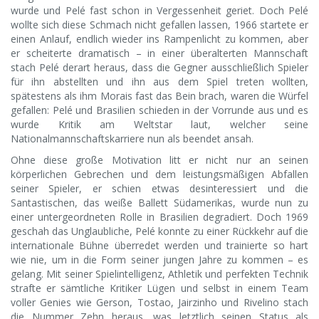
wurde und Pelé fast schon in Vergessenheit geriet. Doch Pelé
wollte sich diese Schmach nicht gefallen lassen, 1966 startete er
einen Anlauf, endlich wieder ins Rampenlicht zu kommen, aber
er scheiterte dramatisch – in einer überalterten Mannschaft
stach Pelé derart heraus, dass die Gegner ausschließlich Spieler
für ihn abstellten und ihn aus dem Spiel treten wollten,
spätestens als ihm Morais fast das Bein brach, waren die Würfel
gefallen: Pelé und Brasilien schieden in der Vorrunde aus und es
wurde Kritik am Weltstar laut, welcher seine
Nationalmannschaftskarriere nun als beendet ansah.
Ohne diese große Motivation litt er nicht nur an seinen
körperlichen Gebrechen und dem leistungsmäßigen Abfallen
seiner Spieler, er schien etwas desinteressiert und die
Santastischen, das weiße Ballett Südamerikas, wurde nun zu
einer untergeordneten Rolle in Brasilien degradiert. Doch 1969
geschah das Unglaubliche, Pelé konnte zu einer Rückkehr auf die
internationale Bühne überredet werden und trainierte so hart
wie nie, um in die Form seiner jungen Jahre zu kommen – es
gelang. Mit seiner Spielintelligenz, Athletik und perfekten Technik
strafte er sämtliche Kritiker Lügen und selbst in einem Team
voller Genies wie Gerson, Tostao, Jairzinho und Rivelino stach
die Nummer Zehn heraus, was letztlich seinen Status als