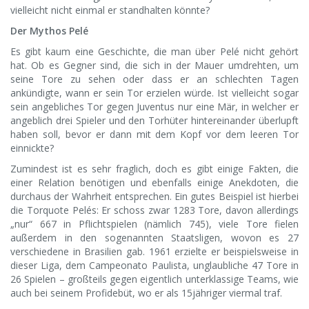
vielleicht nicht einmal er standhalten könnte?
Der Mythos Pelé
Es gibt kaum eine Geschichte, die man über Pelé nicht gehört
hat. Ob es Gegner sind, die sich in der Mauer umdrehten, um
seine Tore zu sehen oder dass er an schlechten Tagen
ankündigte, wann er sein Tor erzielen würde. Ist vielleicht sogar
sein angebliches Tor gegen Juventus nur eine Mär, in welcher er
angeblich drei Spieler und den Torhüter hintereinander überlupft
haben soll, bevor er dann mit dem Kopf vor dem leeren Tor
einnickte?
Zumindest ist es sehr fraglich, doch es gibt einige Fakten, die
einer Relation benötigen und ebenfalls einige Anekdoten, die
durchaus der Wahrheit entsprechen. Ein gutes Beispiel ist hierbei
die Torquote Pelés: Er schoss zwar 1283 Tore, davon allerdings
„nur“ 667 in Pflichtspielen (nämlich 745), viele Tore fielen
außerdem in den sogenannten Staatsligen, wovon es 27
verschiedene in Brasilien gab. 1961 erzielte er beispielsweise in
dieser Liga, dem Campeonato Paulista, unglaubliche 47 Tore in
26 Spielen – großteils gegen eigentlich unterklassige Teams, wie
auch bei seinem Profidebüt, wo er als 15jähriger viermal traf.