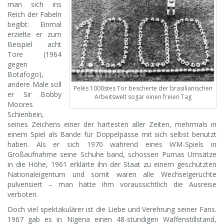
man sich ins
Reich der Fabeln
begibt: Einmal
erzielte er zum
Beispiel acht
Tore (1964
gegen
Botafogo),
andere Male soll
Pelés 1000stes Tor bescherte der brasilianischen
er Sir Bobby
Arbeitswelt sogar einen freien Tag
Moores
Schienbein,
seines Zeichens einer der härtesten aller Zeiten, mehrmals in
einem Spiel als Bande für Doppelpässe mit sich selbst benutzt
haben. Als er sich 1970 während eines WM-Spiels in
Großaufnahme seine Schuhe band, schossen Pumas Umsätze
in die Höhe, 1961 erklärte ihn der Staat zu einem geschützten
Nationaleigentum und somit waren alle Wechselgerüchte
pulverisiert – man hätte ihm voraussichtlich die Ausreise
verboten.
Doch viel spektakulärer ist die Liebe und Verehrung seiner Fans.
1967 gab es in Nigeria einen 48-stündigen Waffenstillstand,