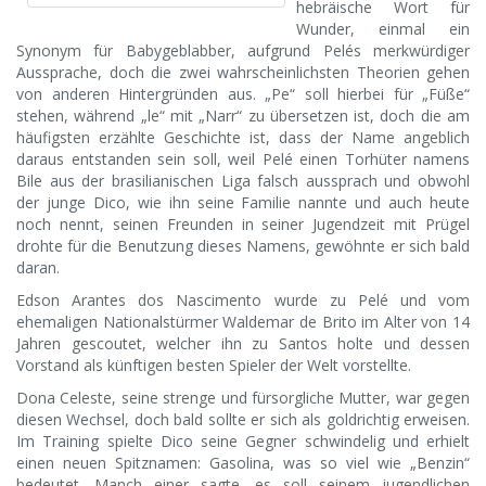
hebräische Wort für
Wunder, einmal ein
Synonym für Babygeblabber, aufgrund Pelés merkwürdiger
Aussprache, doch die zwei wahrscheinlichsten Theorien gehen
von anderen Hintergründen aus. „Pe“ soll hierbei für „Füße“
stehen, während „le“ mit „Narr“ zu übersetzen ist, doch die am
häufigsten erzählte Geschichte ist, dass der Name angeblich
daraus entstanden sein soll, weil Pelé einen Torhüter namens
Bile aus der brasilianischen Liga falsch aussprach und obwohl
der junge Dico, wie ihn seine Familie nannte und auch heute
noch nennt, seinen Freunden in seiner Jugendzeit mit Prügel
drohte für die Benutzung dieses Namens, gewöhnte er sich bald
daran.
Edson Arantes dos Nascimento wurde zu Pelé und vom
ehemaligen Nationalstürmer Waldemar de Brito im Alter von 14
Jahren gescoutet, welcher ihn zu Santos holte und dessen
Vorstand als künftigen besten Spieler der Welt vorstellte.
Dona Celeste, seine strenge und fürsorgliche Mutter, war gegen
diesen Wechsel, doch bald sollte er sich als goldrichtig erweisen.
Im Training spielte Dico seine Gegner schwindelig und erhielt
einen neuen Spitznamen: Gasolina, was so viel wie „Benzin“
bedeutet. Manch einer sagte, es soll seinem jugendlichen