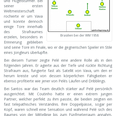
und Flügelstürmer. Bei
seiner ersten
Weltmeisterschaft
rochierte er um Vava
und konnte dennoch
einige Tore innerhalb
des Strafraumes
Brasilien bei der WM 1958
erzielen, besonders in
Erinnerung geblieben
sind seine Tore im Finale, wo er die gegnerischen Spieler im Stile
eines Jongleurs überlupfte.
Bei diesem Turnier zeigte Pelé eine andere Rolle als in den
folgenden Jahren. Er agierte aus der Tiefe und rückte Richtung
Strafraum aus, fungierte fast als Satellit von Vava, um den er
herum kreiste und von dessen körperlichen Fähigkeiten er
ebenso profitierte wie jener von Pelés Läufen und Dribblings.
Bei Santos war das Team deutlich stärker auf Pelé persönlich
ausgerichtet. Mit Coutinho hatte er einen extrem jungen
Partner, welcher perfekt zu ihm passte, die beiden zeigten ein
fast telepathisches Verständnis. Ihre Doppelpässe, sogar per
Kopf, waren schnell eine Sensation und während Pelé sich des
Raumes von der Mittellinie bis zum Fünfmeterraum annahm,