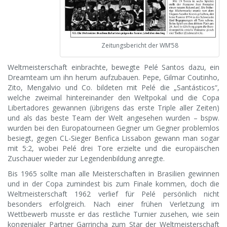
Zeitungsbericht der WM’58
Weltmeisterschaft einbrachte, bewegte Pelé Santos dazu, ein
Dreamteam um ihn herum aufzubauen. Pepe, Gilmar Coutinho,
Zito, Mengalvio und Co. bildeten mit Pelé die „Santásticos“,
welche zweimal hintereinander den Weltpokal und die Copa
Libertadores gewannen (übrigens das erste Triple aller Zeiten)
und als das beste Team der Welt angesehen wurden – bspw.
wurden bei den Europatourneen Gegner um Gegner problemlos
besiegt, gegen CL-Sieger Benfica Lissabon gewann man sogar
mit 5:2, wobei Pelé drei Tore erzielte und die europäischen
Zuschauer wieder zur Legendenbildung anregte.
Bis 1965 sollte man alle Meisterschaften in Brasilien gewinnen
und in der Copa zumindest bis zum Finale kommen, doch die
Weltmeisterschaft 1962 verlief für Pelé persönlich nicht
besonders erfolgreich. Nach einer frühen Verletzung im
Wettbewerb musste er das restliche Turnier zusehen, wie sein
kongenialer Partner Garrincha zum Star der Weltmeisterschaft