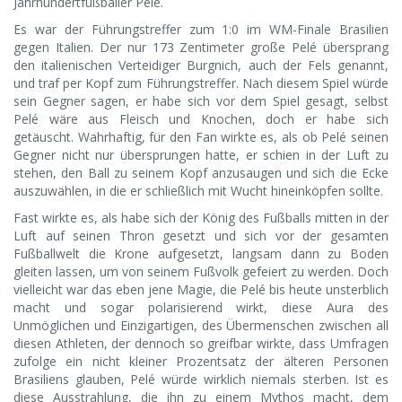
Jahrhundertfußballer Pelé.
Es war der Führungstreffer zum 1:0 im WM-Finale Brasilien
gegen Italien. Der nur 173 Zentimeter große Pelé übersprang
den italienischen Verteidiger Burgnich, auch der Fels genannt,
und traf per Kopf zum Führungstreffer. Nach diesem Spiel würde
sein Gegner sagen, er habe sich vor dem Spiel gesagt, selbst
Pelé wäre aus Fleisch und Knochen, doch er habe sich
getäuscht. Wahrhaftig, für den Fan wirkte es, als ob Pelé seinen
Gegner nicht nur übersprungen hatte, er schien in der Luft zu
stehen, den Ball zu seinem Kopf anzusaugen und sich die Ecke
auszuwählen, in die er schließlich mit Wucht hineinköpfen sollte.
Fast wirkte es, als habe sich der König des Fußballs mitten in der
Luft auf seinen Thron gesetzt und sich vor der gesamten
Fußballwelt die Krone aufgesetzt, langsam dann zu Boden
gleiten lassen, um von seinem Fußvolk gefeiert zu werden. Doch
vielleicht war das eben jene Magie, die Pelé bis heute unsterblich
macht und sogar polarisierend wirkt, diese Aura des
Unmöglichen und Einzigartigen, des Übermenschen zwischen all
diesen Athleten, der dennoch so greifbar wirkte, dass Umfragen
zufolge ein nicht kleiner Prozentsatz der älteren Personen
Brasiliens glauben, Pelé würde wirklich niemals sterben. Ist es
diese Ausstrahlung, die ihn zu einem Mythos macht, dem