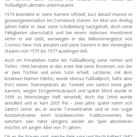
Fußballgott ultimativ untermauerte.
1974 beendete er seine Karriere offiziell, kurz darauf musste er
gezwungenermaßen ein Comeback starten. Im Alter von dreißig
Jahren hatte er zwar seine Schulbildung nachgeholt, doch seine
Fähigkeiten überschätzt und bei einem dubiosen Investment
verlor er viel Geld, weswegen er das Millionenangebot von
Cosmos New York annahm und seine Karriere in den Vereinigten
Staaten von 1975 bis 1977 ausklingen ließ.
Auch im Privatleben hatte der Fußballkönig seine Höhen und
Tiefen. 1966 heiratete er das erste Mal seine Rosemeri, von der
er zwei Töchter und einen Sohn erhielt. Letzterer, mit dem
kreativen Namen Edinho, wurde ebenso Fußballprofi, hatte aber
trotz seines Stammplatzes als Torwart von Santos keine gute
Karriere, wegen Drogenmissbrauch und später Mord wurde er
1999 zu lebenslanger Haft verurteilt, doch das Urteil wurde
annulliert und er kam 2005 frei – zwei Jahre später nahm sich
Santos seiner an, er wurde Torwarttrainer und ist nun sogar
Assistenztrainer beim brasilianischen Traditionsverein, bei
welchem sein Vater übrigens wieder ein Spiel absolvieren
möchte, im jungen Alter von 71 Jahren.
Ob es die Frauen sind, welche Pelé jung und frisch halten? 1982