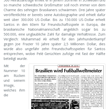
500 Heiratsanträge erhielt er in jenem Sommer in Schweden und
so manche schwedische Großmutter soll noch immer von dem
Charme des sehnigen Brasilianers schwärmen. Drei Jahre später
veröffentlichte er bereits seine Autobiographie und erhielt dafür
weit über 300.000 US-Dollar. Bis zu 150.000 US-Dollar erhielt
Santos in den 60ern für Freundschaftsspiele in Europa, die
brasilianische Nationalmannschaft angeblich sogar bis zu
500.000, eine unglaubliche Zahl für damalige Verhältnisse. Zum
Vergleich: Muhammad Ali erhielt für den Jahrhundertkampf
gegen Joe Frazier 10 Jahre später 2,5 Millionen Dollar, dies
würde also ungefähr zehn Freundschaftsspielen für Santos
entsprechen, wobei Pelé Gerüchten zufolge mit fast der Hälfte
beteiligt wurde.
Mit der
Nummer 10
am Rücken
und seinem
Image,
welches ihm
die