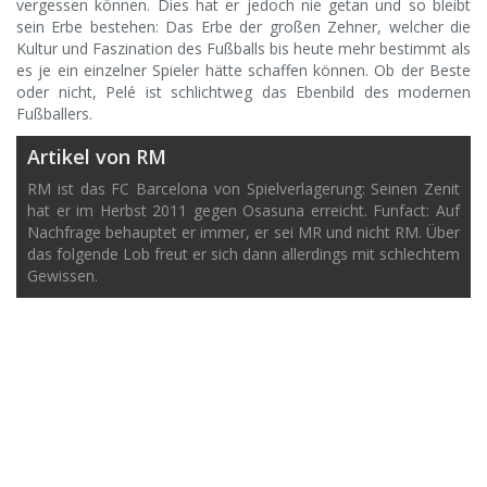
vergessen können. Dies hat er jedoch nie getan und so bleibt
sein Erbe bestehen: Das Erbe der großen Zehner, welcher die
Kultur und Faszination des Fußballs bis heute mehr bestimmt als
es je ein einzelner Spieler hätte schaffen können. Ob der Beste
oder nicht, Pelé ist schlichtweg das Ebenbild des modernen
Fußballers.
Artikel von RM
RM ist das FC Barcelona von Spielverlagerung: Seinen Zenit
hat er im Herbst 2011 gegen Osasuna erreicht. Funfact: Auf
Nachfrage behauptet er immer, er sei MR und nicht RM. Über
das folgende Lob freut er sich dann allerdings mit schlechtem
Gewissen.