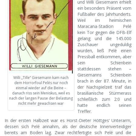
und Willi Giesemann erhielt
ein besonders Präsent vom
Fußballer des Jahrhunderts.
Weil im heimischen
Maracana-Stadion Pelé
kein Tor gegen die DFB-Elf
gelang und die 145.000
Zuschauer ungeduldig
wurden, ließ Pelé einen
Pressball entkommen, aber
sein Schienbein
stattdessen stehen –
Giesemanns Schienbein
Willi „Tille“ Giesemann kam nach
brach in der 87. Minute, in
dem Horrorfoul Pelés nur noch
der Nachspielzeit traf das
einmal wieder auf die Beine –
brasilianische Stürmerass
danach riss sein Meniskus, weil es
nach der langen Pause der Belastung
schließlich zum 2:0 und
nicht mehr gewachsen war
hatte endlich seinen
Treffer.
In der ersten Halbzeit war es Horst-Dieter Höttges‘ Unterarm,
dessen sich Pelé annahm, als der deutsche Innenverteidiger
bereits am Boden lag. Zwar rechtfertigte sich Pelé und die