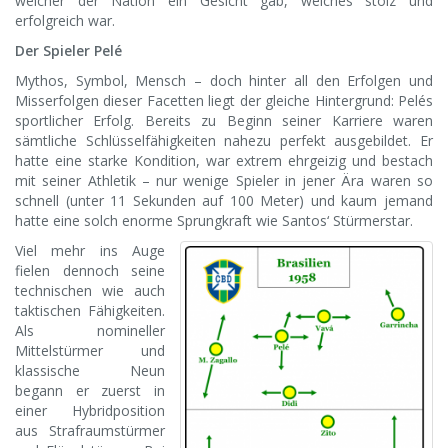
welcher der Nation ein Gesicht gab, welches stolz und
erfolgreich war.
Der Spieler Pelé
Mythos, Symbol, Mensch – doch hinter all den Erfolgen und
Misserfolgen dieser Facetten liegt der gleiche Hintergrund: Pelés
sportlicher Erfolg. Bereits zu Beginn seiner Karriere waren
sämtliche Schlüsselfähigkeiten nahezu perfekt ausgebildet. Er
hatte eine starke Kondition, war extrem ehrgeizig und bestach
mit seiner Athletik – nur wenige Spieler in jener Ära waren so
schnell (unter 11 Sekunden auf 100 Meter) und kaum jemand
hatte eine solch enorme Sprungkraft wie Santos‘ Stürmerstar.
Viel mehr ins Auge
fielen dennoch seine
technischen wie auch
taktischen Fähigkeiten.
Als nomineller
Mittelstürmer und
klassische Neun
begann er zuerst in
einer Hybridposition
aus Strafraumstürmer