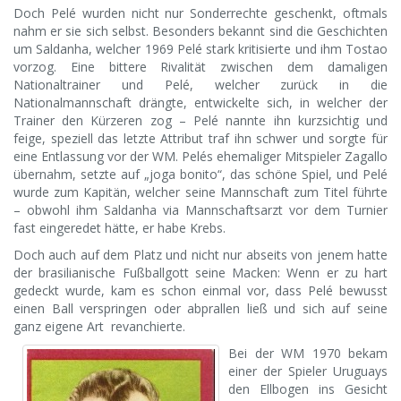
Doch Pelé wurden nicht nur Sonderrechte geschenkt, oftmals
nahm er sie sich selbst. Besonders bekannt sind die Geschichten
um Saldanha, welcher 1969 Pelé stark kritisierte und ihm Tostao
vorzog. Eine bittere Rivalität zwischen dem damaligen
Nationaltrainer und Pelé, welcher zurück in die
Nationalmannschaft drängte, entwickelte sich, in welcher der
Trainer den Kürzeren zog – Pelé nannte ihn kurzsichtig und
feige, speziell das letzte Attribut traf ihn schwer und sorgte für
eine Entlassung vor der WM. Pelés ehemaliger Mitspieler Zagallo
übernahm, setzte auf „joga bonito“, das schöne Spiel, und Pelé
wurde zum Kapitän, welcher seine Mannschaft zum Titel führte
– obwohl ihm Saldanha via Mannschaftsarzt vor dem Turnier
fast eingeredet hätte, er habe Krebs.
Doch auch auf dem Platz und nicht nur abseits von jenem hatte
der brasilianische Fußballgott seine Macken: Wenn er zu hart
gedeckt wurde, kam es schon einmal vor, dass Pelé bewusst
einen Ball verspringen oder abprallen ließ und sich auf seine
ganz eigene Art revanchierte.
Bei der WM 1970 bekam
einer der Spieler Uruguays
den Ellbogen ins Gesicht