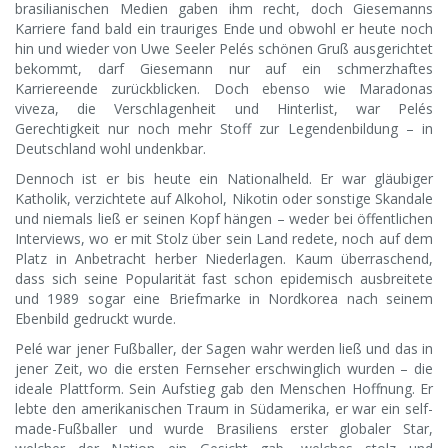
brasilianischen Medien gaben ihm recht, doch Giesemanns
Karriere fand bald ein trauriges Ende und obwohl er heute noch
hin und wieder von Uwe Seeler Pelés schönen Gruß ausgerichtet
bekommt, darf Giesemann nur auf ein schmerzhaftes
Karriereende zurückblicken. Doch ebenso wie Maradonas
viveza, die Verschlagenheit und Hinterlist, war Pelés
Gerechtigkeit nur noch mehr Stoff zur Legendenbildung – in
Deutschland wohl undenkbar.
Dennoch ist er bis heute ein Nationalheld. Er war gläubiger
Katholik, verzichtete auf Alkohol, Nikotin oder sonstige Skandale
und niemals ließ er seinen Kopf hängen – weder bei öffentlichen
Interviews, wo er mit Stolz über sein Land redete, noch auf dem
Platz in Anbetracht herber Niederlagen. Kaum überraschend,
dass sich seine Popularität fast schon epidemisch ausbreitete
und 1989 sogar eine Briefmarke in Nordkorea nach seinem
Ebenbild gedruckt wurde.
Pelé war jener Fußballer, der Sagen wahr werden ließ und das in
jener Zeit, wo die ersten Fernseher erschwinglich wurden – die
ideale Plattform. Sein Aufstieg gab den Menschen Hoffnung. Er
lebte den amerikanischen Traum in Südamerika, er war ein self-
made-Fußballer und wurde Brasiliens erster globaler Star,