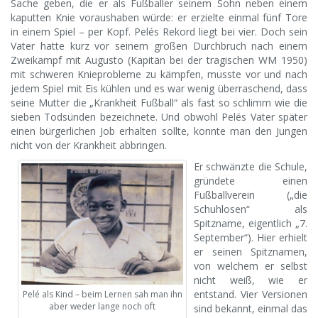
Sache geben, die er als Fußballer seinem Sohn neben einem
kaputten Knie voraushaben würde: er erzielte einmal fünf Tore
in einem Spiel – per Kopf. Pelés Rekord liegt bei vier. Doch sein
Vater hatte kurz vor seinem großen Durchbruch nach einem
Zweikampf mit Augusto (Kapitän bei der tragischen WM 1950)
mit schweren Knieprobleme zu kämpfen, musste vor und nach
jedem Spiel mit Eis kühlen und es war wenig überraschend, dass
seine Mutter die „Krankheit Fußball“ als fast so schlimm wie die
sieben Todsünden bezeichnete. Und obwohl Pelés Vater später
einen bürgerlichen Job erhalten sollte, konnte man den Jungen
nicht von der Krankheit abbringen.
Er schwänzte die Schule,
gründete einen
Fußballverein („die
Schuhlosen“ als
Spitzname, eigentlich „7.
September“). Hier erhielt
er seinen Spitznamen,
von welchem er selbst
nicht weiß, wie er
entstand. Vier Versionen
Pelé als Kind – beim Lernen sah man ihn
aber weder lange noch oft
sind bekannt, einmal das