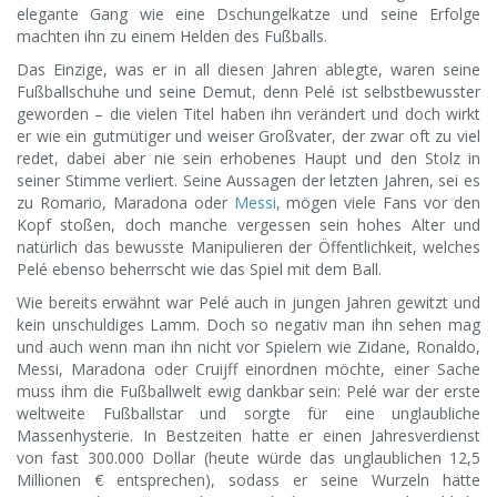
elegante Gang wie eine Dschungelkatze und seine Erfolge
machten ihn zu einem Helden des Fußballs.
Das Einzige, was er in all diesen Jahren ablegte, waren seine
Fußballschuhe und seine Demut, denn Pelé ist selbstbewusster
geworden – die vielen Titel haben ihn verändert und doch wirkt
er wie ein gutmütiger und weiser Großvater, der zwar oft zu viel
redet, dabei aber nie sein erhobenes Haupt und den Stolz in
seiner Stimme verliert. Seine Aussagen der letzten Jahren, sei es
zu Romario, Maradona oder
Messi
, mögen viele Fans vor den
Kopf stoßen, doch manche vergessen sein hohes Alter und
natürlich das bewusste Manipulieren der Öffentlichkeit, welches
Pelé ebenso beherrscht wie das Spiel mit dem Ball.
Wie bereits erwähnt war Pelé auch in jungen Jahren gewitzt und
kein unschuldiges Lamm. Doch so negativ man ihn sehen mag
und auch wenn man ihn nicht vor Spielern wie Zidane, Ronaldo,
Messi, Maradona oder Cruijff einordnen möchte, einer Sache
muss ihm die Fußballwelt ewig dankbar sein: Pelé war der erste
weltweite Fußballstar und sorgte für eine unglaubliche
Massenhysterie. In Bestzeiten hatte er einen Jahresverdienst
von fast 300.000 Dollar (heute würde das unglaublichen 12,5
Millionen € entsprechen), sodass er seine Wurzeln hätte