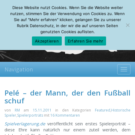
Thursday, 06.08.2026
Diese Website nutzt Cookies. Wenn Sie die Website weiter
Mein Account
About
Autoren
Leseempfehlungen
FAQ
nutzen, stimmen Sie der Verwendung von Cookies zu. Wenn
Sie auf "Mehr erfahren" klicken, gelangen Sie zu unserer
Rubrik Datenschutz, in der wir die auf unseren Seiten
genutzten Cookies auflisten.
Akzeptieren
Erfahren Sie mehr
Navigation
Toggl
navig
Pelé – der Mann, der den Fußball
schuf
von
RM
am
15.11.2011
in den Kategorien
Featured
,
Historische
Spieler
,
Spielerporträts
mit
16 Kommentaren
Spielverlagerung.de
veröffentlicht sein erstes Spielerporträt –
diese Ehre kann natürlich nur einem zuteil werden, dem