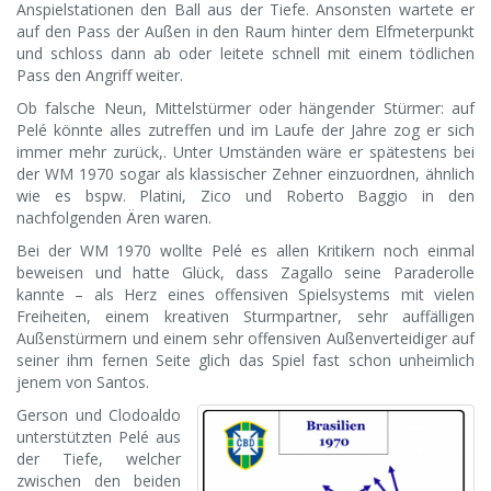
Anspielstationen den Ball aus der Tiefe. Ansonsten wartete er
auf den Pass der Außen in den Raum hinter dem Elfmeterpunkt
und schloss dann ab oder leitete schnell mit einem tödlichen
Pass den Angriff weiter.
Ob falsche Neun, Mittelstürmer oder hängender Stürmer: auf
Pelé könnte alles zutreffen und im Laufe der Jahre zog er sich
immer mehr zurück,. Unter Umständen wäre er spätestens bei
der WM 1970 sogar als klassischer Zehner einzuordnen, ähnlich
wie es bspw. Platini, Zico und Roberto Baggio in den
nachfolgenden Ären waren.
Bei der WM 1970 wollte Pelé es allen Kritikern noch einmal
beweisen und hatte Glück, dass Zagallo seine Paraderolle
kannte – als Herz eines offensiven Spielsystems mit vielen
Freiheiten, einem kreativen Sturmpartner, sehr auffälligen
Außenstürmern und einem sehr offensiven Außenverteidiger auf
seiner ihm fernen Seite glich das Spiel fast schon unheimlich
jenem von Santos.
Gerson und Clodoaldo
unterstützten Pelé aus
der Tiefe, welcher
zwischen den beiden