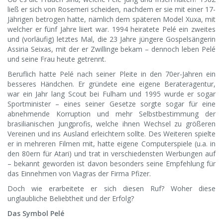
ließ er sich von Rosemeri scheiden, nachdem er sie mit einer 17-
Jährigen betrogen hatte, nämlich dem späteren Model Xuxa, mit
welcher er fünf Jahre liiert war. 1994 heiratete Pelé ein zweites
und (vorläufig) letztes Mal, die 23 Jahre jüngere Gospelsängerin
Assiria Seixas, mit der er Zwillinge bekam – dennoch leben Pelé
und seine Frau heute getrennt.
Beruflich hatte Pelé nach seiner Pleite in den 70er-Jahren ein
besseres Händchen. Er gründete eine eigene Berateragentur,
war ein Jahr lang Scout bei Fulham und 1995 wurde er sogar
Sportminister – eines seiner Gesetze sorgte sogar für eine
abnehmende Korruption und mehr Selbstbestimmung der
brasilianischen Jungprofis, welche ihnen Wechsel zu größeren
Vereinen und ins Ausland erleichtern sollte. Des Weiteren spielte
er in mehreren Filmen mit, hatte eigene Computerspiele (u.a. in
den 80ern für Atari) und trat in verschiedensten Werbungen auf
– bekannt geworden ist davon besonders seine Empfehlung für
das Einnehmen von Viagras der Firma Pfizer.
Doch wie erarbeitete er sich diesen Ruf? Woher diese
unglaubliche Beliebtheit und der Erfolg?
Das Symbol Pelé