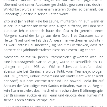
Übermut und seiner Ausdauer geschuldet gewesen sein, doch in
Wirklichkeit wurde er von einem älteren Spieler so benannt, der
unbedingt „Benzin“ in seinen Kaffee wollte.
Zito und Jair hielten Pelé bei Laune, munterten ihn auf, wenn er
in der Früh wieder mit verheulten Augen aufstand, weil ihm sein
Zuhause fehlte. Dennoch hätte das fast nicht gereicht, eines
Morgens stand der Junge aus dem Dort Tres Coracoes („drei
Herzen“) auf und verließ das Anwesen, in welchem er wohnte –
es war Santos‘ Hausmeister „Big Sabu“ zu verdanken, dass die
Karriere des Jahrhunderttalents nicht an diesem Tag endete.
Nachdem er mit 16 Jahren Stammspieler geworden war und
eine herausragende Saison zeigte, wurde er schließlich als 17-
Jähriger im Jahr 1958 zur WM in Schweden berufen, doch
ebenso wie bei Garrincha wurde Kritik vom Teampsychologen
laut. Zu „infantil, unbekümmert und mit Plattfüßen“ war er nicht
der Stoff, aus dem Weltmeister sind und obwohl Feola ihn auf
Anraten der Verteidiger von Santos mitnahm, war er zu Beginn
kein Stammspieler, doch nach einem schwachen Eröffnungsspiel
der Brasilianer rückte er ins Team und drückte dem Turnier mit
sieben Toren seinen Stempel auf.