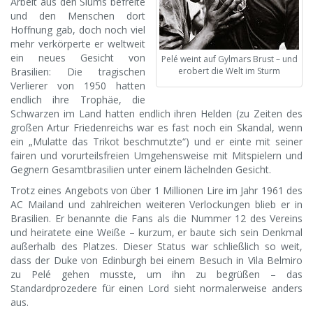
Arbeit aus den Slums befreite
und den Menschen dort
Hoffnung gab, doch noch viel
mehr verkörperte er weltweit
ein neues Gesicht von
Pelé weint auf Gylmars Brust – und
Brasilien: Die tragischen
erobert die Welt im Sturm
Verlierer von 1950 hatten
endlich ihre Trophäe, die
Schwarzen im Land hatten endlich ihren Helden (zu Zeiten des
großen Artur Friedenreichs war es fast noch ein Skandal, wenn
ein „Mulatte das Trikot beschmutzte“) und er einte mit seiner
fairen und vorurteilsfreien Umgehensweise mit Mitspielern und
Gegnern Gesamtbrasilien unter einem lächelnden Gesicht.
Trotz eines Angebots von über 1 Millionen Lire im Jahr 1961 des
AC Mailand und zahlreichen weiteren Verlockungen blieb er in
Brasilien. Er benannte die Fans als die Nummer 12 des Vereins
und heiratete eine Weiße – kurzum, er baute sich sein Denkmal
außerhalb des Platzes. Dieser Status war schließlich so weit,
dass der Duke von Edinburgh bei einem Besuch in Vila Belmiro
zu Pelé gehen musste, um ihn zu begrüßen – das
Standardprozedere für einen Lord sieht normalerweise anders
aus.