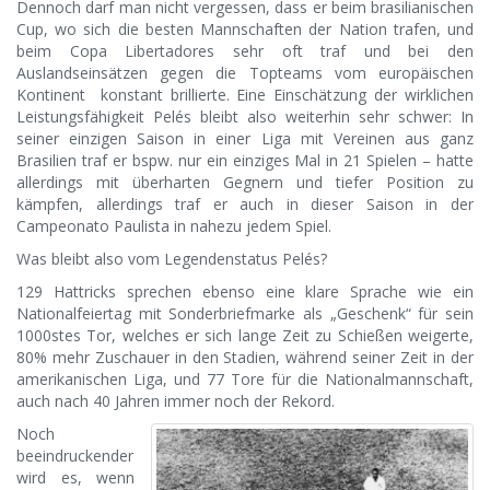
Dennoch darf man nicht vergessen, dass er beim brasilianischen
Cup, wo sich die besten Mannschaften der Nation trafen, und
beim Copa Libertadores sehr oft traf und bei den
Auslandseinsätzen gegen die Topteams vom europäischen
Kontinent konstant brillierte. Eine Einschätzung der wirklichen
Leistungsfähigkeit Pelés bleibt also weiterhin sehr schwer: In
seiner einzigen Saison in einer Liga mit Vereinen aus ganz
Brasilien traf er bspw. nur ein einziges Mal in 21 Spielen – hatte
allerdings mit überharten Gegnern und tiefer Position zu
kämpfen, allerdings traf er auch in dieser Saison in der
Campeonato Paulista in nahezu jedem Spiel.
Was bleibt also vom Legendenstatus Pelés?
129 Hattricks sprechen ebenso eine klare Sprache wie ein
Nationalfeiertag mit Sonderbriefmarke als „Geschenk“ für sein
1000stes Tor, welches er sich lange Zeit zu Schießen weigerte,
80% mehr Zuschauer in den Stadien, während seiner Zeit in der
amerikanischen Liga, und 77 Tore für die Nationalmannschaft,
auch nach 40 Jahren immer noch der Rekord.
Noch
beeindruckender
wird es, wenn