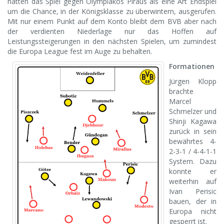
hatten das Spiel gegen Olympiakos Piräus als eine Art Endspiel
um die Chance, in der Königsklasse zu überwintern, ausgerufen.
Mit nur einem Punkt auf dem Konto bleibt dem BVB aber nach
der verdienten Niederlage nur das Hoffen auf
Leistungssteigerungen in den nächsten Spielen, um zumindest
die Europa League fest im Auge zu behalten.
Formationen
Jürgen Klopp
brachte
Marcel
Schmelzer und
Shinji Kagawa
zurück in sein
bewährtes 4-
2-3-1 / 4-4-1-1
System. Dazu
konnte er
weiterhin auf
Ivan Perisic
bauen, der in
Europa nicht
gesperrt ist.