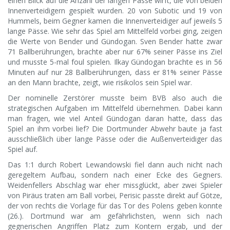
einen Blick auf die Anzahl der langen Pässe wirft, die von beiden
Innenverteidigern gespielt wurden. 20 von Subotic und 19 von
Hummels, beim Gegner kamen die Innenverteidiger auf jeweils 5
lange Pässe. Wie sehr das Spiel am Mittelfeld vorbei ging, zeigen
die Werte von Bender und Gündogan. Sven Bender hatte zwar
71 Ballberührungen, brachte aber nur 67% seiner Pässe ins Ziel
und musste 5-mal foul spielen. Ilkay Gündogan brachte es in 56
Minuten auf nur 28 Ballberührungen, dass er 81% seiner Pässe
an den Mann brachte, zeigt, wie risikolos sein Spiel war.
Der nominelle Zerstörer musste beim BVB also auch die
strategischen Aufgaben im Mittelfeld übernehmen. Dabei kann
man fragen, wie viel Anteil Gündogan daran hatte, dass das
Spiel an ihm vorbei lief? Die Dortmunder Abwehr baute ja fast
ausschließlich über lange Pässe oder die Außenverteidiger das
Spiel auf.
Das 1:1 durch Robert Lewandowski fiel dann auch nicht nach
geregeltem Aufbau, sondern nach einer Ecke des Gegners.
Weidenfellers Abschlag war eher missglückt, aber zwei Spieler
von Piräus traten am Ball vorbei, Perisic passte direkt auf Götze,
der von rechts die Vorlage für das Tor des Polens geben konnte
(26.). Dortmund war am gefährlichsten, wenn sich nach
gegnerischen Angriffen Platz zum Kontern ergab, und der