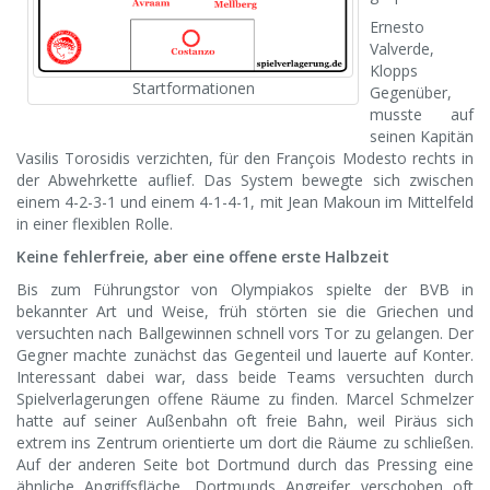
Ernesto
Valverde,
Klopps
Startformationen
Gegenüber,
musste auf
seinen Kapitän
Vasilis Torosidis verzichten, für den François Modesto rechts in
der Abwehrkette auflief. Das System bewegte sich zwischen
einem 4-2-3-1 und einem 4-1-4-1, mit Jean Makoun im Mittelfeld
in einer flexiblen Rolle.
Keine fehlerfreie, aber eine offene erste Halbzeit
Bis zum Führungstor von Olympiakos spielte der BVB in
bekannter Art und Weise, früh störten sie die Griechen und
versuchten nach Ballgewinnen schnell vors Tor zu gelangen. Der
Gegner machte zunächst das Gegenteil und lauerte auf Konter.
Interessant dabei war, dass beide Teams versuchten durch
Spielverlagerungen offene Räume zu finden. Marcel Schmelzer
hatte auf seiner Außenbahn oft freie Bahn, weil Piräus sich
extrem ins Zentrum orientierte um dort die Räume zu schließen.
Auf der anderen Seite bot Dortmund durch das Pressing eine
ähnliche Angriffsfläche. Dortmunds Angreifer verschoben oft