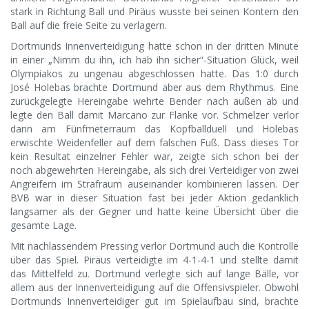
stark in Richtung Ball und Piräus wusste bei seinen Kontern den
Ball auf die freie Seite zu verlagern.
Dortmunds Innenverteidigung hatte schon in der dritten Minute
in einer „Nimm du ihn, ich hab ihn sicher“-Situation Glück, weil
Olympiakos zu ungenau abgeschlossen hatte. Das 1:0 durch
José Holebas brachte Dortmund aber aus dem Rhythmus. Eine
zurückgelegte Hereingabe wehrte Bender nach außen ab und
legte den Ball damit Marcano zur Flanke vor. Schmelzer verlor
dann am Fünfmeterraum das Kopfballduell und Holebas
erwischte Weidenfeller auf dem falschen Fuß. Dass dieses Tor
kein Resultat einzelner Fehler war, zeigte sich schon bei der
noch abgewehrten Hereingabe, als sich drei Verteidiger von zwei
Angreifern im Strafraum auseinander kombinieren lassen. Der
BVB war in dieser Situation fast bei jeder Aktion gedanklich
langsamer als der Gegner und hatte keine Übersicht über die
gesamte Lage.
Mit nachlassendem Pressing verlor Dortmund auch die Kontrolle
über das Spiel. Piräus verteidigte im 4-1-4-1 und stellte damit
das Mittelfeld zu. Dortmund verlegte sich auf lange Bälle, vor
allem aus der Innenverteidigung auf die Offensivspieler. Obwohl
Dortmunds Innenverteidiger gut im Spielaufbau sind, brachte