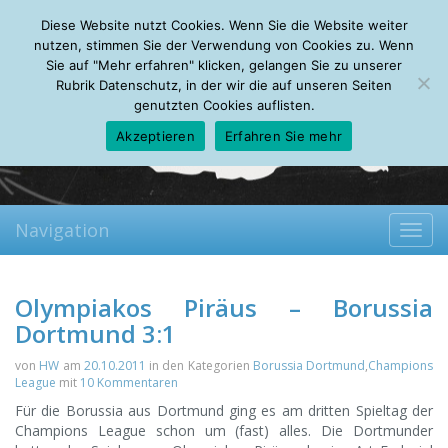
Monday, 10.08.2026
Diese Website nutzt Cookies. Wenn Sie die Website weiter
Mein Account
About
Autoren
Leseempfehlungen
FAQ
nutzen, stimmen Sie der Verwendung von Cookies zu. Wenn
Sie auf "Mehr erfahren" klicken, gelangen Sie zu unserer
Rubrik Datenschutz, in der wir die auf unseren Seiten
genutzten Cookies auflisten.
Akzeptieren
Erfahren Sie mehr
Navigation
Toggl
navig
Olympiakos Piräus – Borussia
Dortmund 3:1
von
HW
am
20.10.2011
in den Kategorien
Borussia Dortmund
,
Champions
League
mit
10 Kommentaren
Für die Borussia aus Dortmund ging es am dritten Spieltag der
Champions League schon um (fast) alles. Die Dortmunder