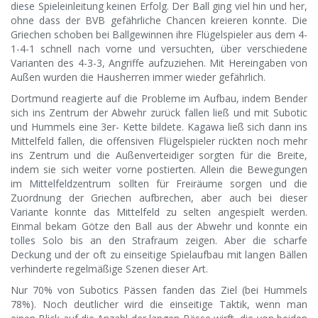
diese Spieleinleitung keinen Erfolg. Der Ball ging viel hin und her,
ohne dass der BVB gefährliche Chancen kreieren konnte. Die
Griechen schoben bei Ballgewinnen ihre Flügelspieler aus dem 4-
1-4-1 schnell nach vorne und versuchten, über verschiedene
Varianten des 4-3-3, Angriffe aufzuziehen. Mit Hereingaben von
Außen wurden die Hausherren immer wieder gefährlich.
Dortmund reagierte auf die Probleme im Aufbau, indem Bender
sich ins Zentrum der Abwehr zurück fallen ließ und mit Subotic
und Hummels eine 3er- Kette bildete. Kagawa ließ sich dann ins
Mittelfeld fallen, die offensiven Flügelspieler rückten noch mehr
ins Zentrum und die Außenverteidiger sorgten für die Breite,
indem sie sich weiter vorne postierten. Allein die Bewegungen
im Mittelfeldzentrum sollten für Freiräume sorgen und die
Zuordnung der Griechen aufbrechen, aber auch bei dieser
Variante konnte das Mittelfeld zu selten angespielt werden.
Einmal bekam Götze den Ball aus der Abwehr und konnte ein
tolles Solo bis an den Strafraum zeigen. Aber die scharfe
Deckung und der oft zu einseitige Spielaufbau mit langen Bällen
verhinderte regelmäßige Szenen dieser Art.
Nur 70% von Subotics Pässen fanden das Ziel (bei Hummels
78%). Noch deutlicher wird die einseitige Taktik, wenn man