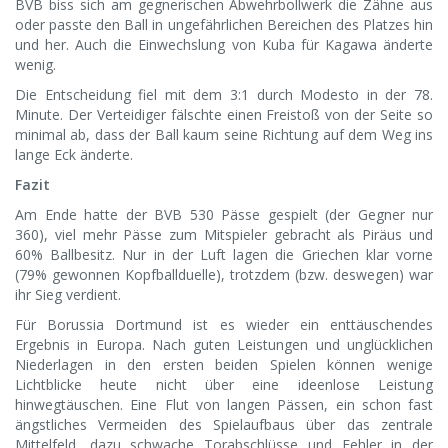
BVB biss sich am gegnerischen Abwehrbollwerk die Zähne aus
oder passte den Ball in ungefährlichen Bereichen des Platzes hin
und her. Auch die Einwechslung von Kuba für Kagawa änderte
wenig.
Die Entscheidung fiel mit dem 3:1 durch Modesto in der 78.
Minute. Der Verteidiger fälschte einen Freistoß von der Seite so
minimal ab, dass der Ball kaum seine Richtung auf dem Weg ins
lange Eck änderte.
Fazit
Am Ende hatte der BVB 530 Pässe gespielt (der Gegner nur
360), viel mehr Pässe zum Mitspieler gebracht als Piräus und
60% Ballbesitz. Nur in der Luft lagen die Griechen klar vorne
(79% gewonnen Kopfballduelle), trotzdem (bzw. deswegen) war
ihr Sieg verdient.
Für Borussia Dortmund ist es wieder ein enttäuschendes
Ergebnis in Europa. Nach guten Leistungen und unglücklichen
Niederlagen in den ersten beiden Spielen können wenige
Lichtblicke heute nicht über eine ideenlose Leistung
hinwegtäuschen. Eine Flut von langen Pässen, ein schon fast
ängstliches Vermeiden des Spielaufbaus über das zentrale
Mittelfeld, dazu schwache Torabschlüsse und Fehler in der