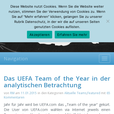
Thursday, 06.08.2026
Diese Website nutzt Cookies. Wenn Sie die Website weiter
Mein Account
About
Autoren
Leseempfehlungen
FAQ
nutzen, stimmen Sie der Verwendung von Cookies zu. Wenn
Sie auf "Mehr erfahren" klicken, gelangen Sie zu unserer
Rubrik Datenschutz, in der wir die auf unseren Seiten
genutzten Cookies auflisten.
Akzeptieren
Erfahren Sie mehr
Navigation
Toggl
navig
Das UEFA Team of the Year in der
analytischen Betrachtung
von
RM
am
11.01.2015
in den Kategorien
Aktuelle Teams
,
Featured
mit
65
Kommentaren
Jahr für Jahr wird bei UEFA.com das „Team of the year“ gekürt.
Die User von UEFA.com wählen via Internet jeweils einen