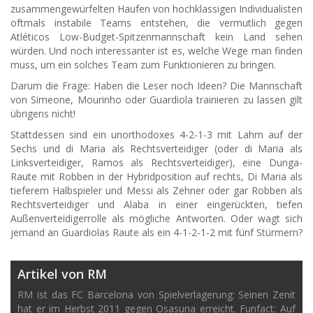
zusammengewürfelten Haufen von hochklassigen Individualisten
oftmals instabile Teams entstehen, die vermutlich gegen
Atléticos Low-Budget-Spitzenmannschaft kein Land sehen
würden. Und noch interessanter ist es, welche Wege man finden
muss, um ein solches Team zum Funktionieren zu bringen.
Darum die Frage: Haben die Leser noch Ideen? Die Mannschaft
von Simeone, Mourinho oder Guardiola trainieren zu lassen gilt
übrigens nicht!
Stattdessen sind ein unorthodoxes 4-2-1-3 mit Lahm auf der
Sechs und di Maria als Rechtsverteidiger (oder di Maria als
Linksverteidiger, Ramos als Rechtsverteidiger), eine Dunga-
Raute mit Robben in der Hybridposition auf rechts, Di Maria als
tieferem Halbspieler und Messi als Zehner oder gar Robben als
Rechtsverteidiger und Alaba in einer eingerückten, tiefen
Außenverteidigerrolle als mögliche Antworten. Oder wagt sich
jemand an Guardiolas Raute als ein 4-1-2-1-2 mit fünf Stürmern?
Artikel von RM
RM ist das FC Barcelona von Spielverlagerung: Seinen Zenit
hat er im Herbst 2011 gegen Osasuna erreicht. Funfact: Auf