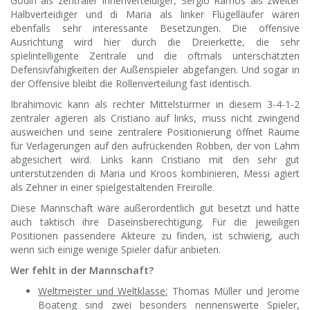
Godin als zentraler Innenverteidiger, Sergio Ramos als zweiter
Halbverteidiger und di Maria als linker Flügelläufer wären
ebenfalls sehr interessante Besetzungen. Die offensive
Ausrichtung wird hier durch die Dreierkette, die sehr
spielintelligente Zentrale und die oftmals unterschätzten
Defensivfähigkeiten der Außenspieler abgefangen. Und sogar in
der Offensive bleibt die Rollenverteilung fast identisch.
Ibrahimovic kann als rechter Mittelstürmer in diesem 3-4-1-2
zentraler agieren als Cristiano auf links, muss nicht zwingend
ausweichen und seine zentralere Positionierung öffnet Räume
für Verlagerungen auf den aufrückenden Robben, der von Lahm
abgesichert wird. Links kann Cristiano mit den sehr gut
unterstützenden di Maria und Kroos kombinieren, Messi agiert
als Zehner in einer spielgestaltenden Freirolle.
Diese Mannschaft wäre außerordentlich gut besetzt und hätte
auch taktisch ihre Daseinsberechtigung. Für die jeweiligen
Positionen passendere Akteure zu finden, ist schwierig, auch
wenn sich einige wenige Spieler dafür anbieten.
Wer fehlt in der Mannschaft?
Weltmeister und Weltklasse:
Thomas Müller und Jerome
Boateng sind zwei besonders nennenswerte Spieler,