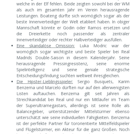
welche in der Elf fehlen. Beide zeigten sowohl bei der WM
als auch im gesamten Jahr im Verein herausragende
Leistungen. Boateng dürfte sich womöglich sogar als der
beste Innenverteidiger der Welt etabliert haben. In obiger
Mannschaft könnte er Godin oder Ramos ersetzen und
die Dreierkette noch passender als zentraler
Innenverteidiger oder rechter Halbverteidiger ausfüllen.
Eine skandalöse Omission:
Luka Modric war der
womöglich sogar wichtigste und beste Spieler bei Real
Madrids Double-Saison in diesem Kalenderjahr. Seine
herausragende Pressingresistenz, seine enorme
Spielintelligenz und seine geniale strategische
Entscheidungsfindung suchten weltweit ihresgleichen.
Die Hipster-Lieblingsspieler:
Sergio Busquets, Karim
Benzema und Marcelo dürften nur auf den allerwenigsten
Listen auftauchen. Benzema gilt seit Jahren als
Streichkandidat bei Real und nur ein Mitläufer im Team
der Superultramegastars, allerdings ist seine Rolle als
Balancegeber, unterstützender Mittelstürmer ebenso
unterschätzt wie seine individuellen Fähigkeiten. Benzema
ist der perfekte Partner für tororientierte Mittelfeldspieler
und Flügelstürmer, ein Akteur für die ganz Großen. Noch