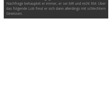
Nachfrage behauptet er immer, er sei MR und nicht RM. Über
das folgende Lob freut er sich dann allerdings mit schlechtem
Gewissen.