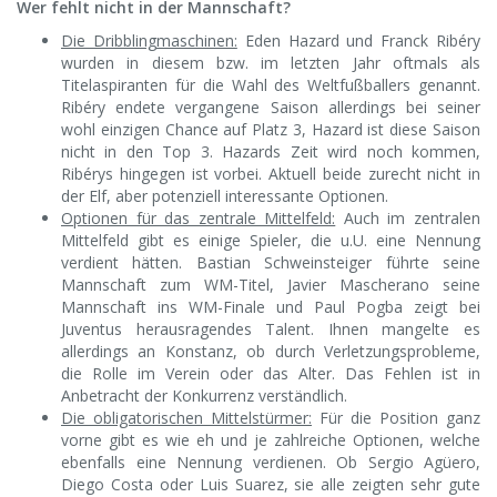
Wer fehlt nicht in der Mannschaft?
Die Dribblingmaschinen:
Eden Hazard und Franck Ribéry
wurden in diesem bzw. im letzten Jahr oftmals als
Titelaspiranten für die Wahl des Weltfußballers genannt.
Ribéry endete vergangene Saison allerdings bei seiner
wohl einzigen Chance auf Platz 3, Hazard ist diese Saison
nicht in den Top 3. Hazards Zeit wird noch kommen,
Ribérys hingegen ist vorbei. Aktuell beide zurecht nicht in
der Elf, aber potenziell interessante Optionen.
Optionen für das zentrale Mittelfeld:
Auch im zentralen
Mittelfeld gibt es einige Spieler, die u.U. eine Nennung
verdient hätten. Bastian Schweinsteiger führte seine
Mannschaft zum WM-Titel, Javier Mascherano seine
Mannschaft ins WM-Finale und Paul Pogba zeigt bei
Juventus herausragendes Talent. Ihnen mangelte es
allerdings an Konstanz, ob durch Verletzungsprobleme,
die Rolle im Verein oder das Alter. Das Fehlen ist in
Anbetracht der Konkurrenz verständlich.
Die obligatorischen Mittelstürmer:
Für die Position ganz
vorne gibt es wie eh und je zahlreiche Optionen, welche
ebenfalls eine Nennung verdienen. Ob Sergio Agüero,
Diego Costa oder Luis Suarez, sie alle zeigten sehr gute