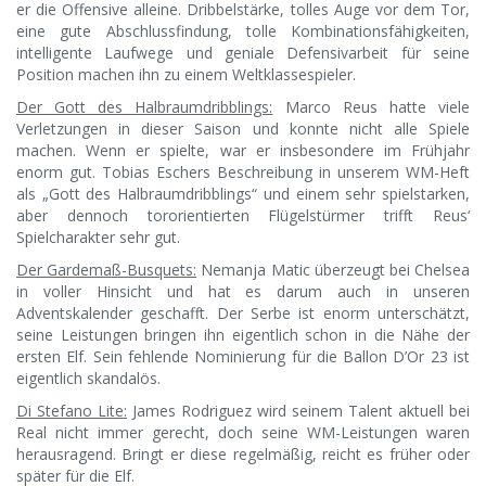
er die Offensive alleine. Dribbelstärke, tolles Auge vor dem Tor,
eine gute Abschlussfindung, tolle Kombinationsfähigkeiten,
intelligente Laufwege und geniale Defensivarbeit für seine
Position machen ihn zu einem Weltklassespieler.
Der Gott des Halbraumdribblings:
Marco Reus hatte viele
Verletzungen in dieser Saison und konnte nicht alle Spiele
machen. Wenn er spielte, war er insbesondere im Frühjahr
enorm gut. Tobias Eschers Beschreibung in unserem WM-Heft
als „Gott des Halbraumdribblings“ und einem sehr spielstarken,
aber dennoch tororientierten Flügelstürmer trifft Reus‘
Spielcharakter sehr gut.
Der Gardemaß-Busquets:
Nemanja Matic überzeugt bei Chelsea
in voller Hinsicht und hat es darum auch in unseren
Adventskalender geschafft. Der Serbe ist enorm unterschätzt,
seine Leistungen bringen ihn eigentlich schon in die Nähe der
ersten Elf. Sein fehlende Nominierung für die Ballon D’Or 23 ist
eigentlich skandalös.
Di Stefano Lite:
James Rodriguez wird seinem Talent aktuell bei
Real nicht immer gerecht, doch seine WM-Leistungen waren
herausragend. Bringt er diese regelmäßig, reicht es früher oder
später für die Elf.