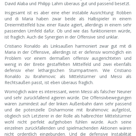
David Alaba und Philipp Lahm überaus gut und passend besetzt.
Insgesamt ist es aber eine eher instabile Ausrichtung: Robben
und di Maria haben zwar beide als Halbspieler in einem
Dreiermittelfeld bzw. einer Raute agiert, allerdings in einem sehr
passenden Umfeld dafür. Ob und wie das funktionieren würde,
ist fraglich. Auch die Synergien in der Offensive sind unklar.
Cristiano Ronaldo als Linksaußen harmoniert zwar gut mit di
Maria in der Offensive, allerdings ist er defensiv womöglich ein
Problem vor einem dermaßen offensiv ausgerichteten und
wenig in der Breite gestaffelten Mittelfeld und zwei ebenfalls
defensiv eher lethargischen Sturmpartnern. Wie Cristiano
Ronaldo zu Ibrahimovic als Mittelstürmer und Messi als
Rechtsaußen passt, ist eben überaus fraglich.
Womöglich wäre es interessant, wenn Messi als falscher Neuner
und sehr zurückfallend agieren würde. Die Offensivbewegungen
wären zumindest auf der linken Außenbahn dann sehr passend
und die potenzielle Disharmonie mit Ibrahimovic aufgelöst,
obgleich sich Letzterer in der Rolle als halbrechter Mittelstürmer
wohl nicht perfekt aufgehoben fühlen würde. Auch seine
einzelnen zurückfallenden und spielmachenden Aktionen wären
nicht ordentlich eingebunden. Und die defensive Instabilität