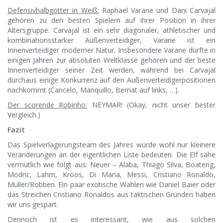
Defensivhalbgötter in Weiß:
Raphael Varane und Dani Carvajal
gehören zu den besten Spielern auf ihrer Position in ihrer
Altersgruppe. Carvajal ist ein sehr diagonaler, athletischer und
kombinationsstarker Außenverteidiger, Varane ist ein
Innenverteidiger moderner Natur. Insbesondere Varane dürfte in
einigen Jahren zur absoluten Weltklasse gehören und der beste
Innenverteidiger seiner Zeit werden, während bei Carvajal
durchaus einige Konkurrenz auf den Außenverteidigerpositionen
nachkommt (Cancelo, Manquillo, Bernat auf links, …).
Der scorende Robinho:
NEYMAR! (Okay, nicht unser bester
Vergleich.)
Fazit
Das Spielverlagerungsteam des Jahres würde wohl nur kleinere
Veränderungen an der eigentlichen Liste bedeuten. Die Elf sähe
vermutlich wie folgt aus: Neuer – Alaba, Thiago Silva, Boateng,
Modric, Lahm, Kroos, Di Maria, Messi, Cristiano Ronaldo,
Müller/Robben. Ein paar exotische Wahlen wie Daniel Baier oder
das Streichen Cristiano Ronaldos aus taktischen Gründen haben
wir uns gespart.
Dennoch ist es interessant, wie aus solchen