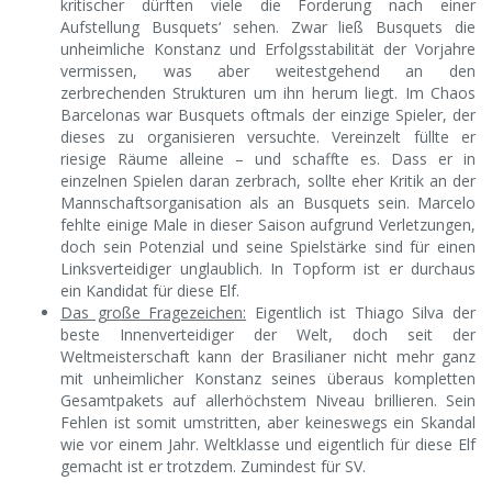
kritischer dürften viele die Forderung nach einer
Aufstellung Busquets‘ sehen. Zwar ließ Busquets die
unheimliche Konstanz und Erfolgsstabilität der Vorjahre
vermissen, was aber weitestgehend an den
zerbrechenden Strukturen um ihn herum liegt. Im Chaos
Barcelonas war Busquets oftmals der einzige Spieler, der
dieses zu organisieren versuchte. Vereinzelt füllte er
riesige Räume alleine – und schaffte es. Dass er in
einzelnen Spielen daran zerbrach, sollte eher Kritik an der
Mannschaftsorganisation als an Busquets sein. Marcelo
fehlte einige Male in dieser Saison aufgrund Verletzungen,
doch sein Potenzial und seine Spielstärke sind für einen
Linksverteidiger unglaublich. In Topform ist er durchaus
ein Kandidat für diese Elf.
Das große Fragezeichen:
Eigentlich ist Thiago Silva der
beste Innenverteidiger der Welt, doch seit der
Weltmeisterschaft kann der Brasilianer nicht mehr ganz
mit unheimlicher Konstanz seines überaus kompletten
Gesamtpakets auf allerhöchstem Niveau brillieren. Sein
Fehlen ist somit umstritten, aber keineswegs ein Skandal
wie vor einem Jahr. Weltklasse und eigentlich für diese Elf
gemacht ist er trotzdem. Zumindest für SV.