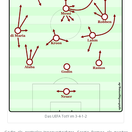
Das UEFA TotY im 3-4-1-2