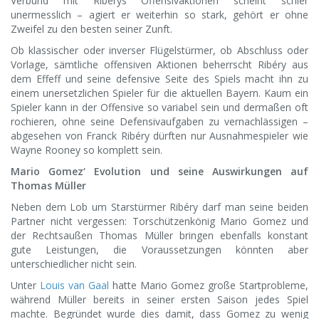
Verbund mit Ribérys Offensivaktionen scheint schier
unermesslich – agiert er weiterhin so stark, gehört er ohne
Zweifel zu den besten seiner Zunft.
Ob klassischer oder inverser Flügelstürmer, ob Abschluss oder
Vorlage, sämtliche offensiven Aktionen beherrscht Ribéry aus
dem Effeff und seine defensive Seite des Spiels macht ihn zu
einem unersetzlichen Spieler für die aktuellen Bayern. Kaum ein
Spieler kann in der Offensive so variabel sein und dermaßen oft
rochieren, ohne seine Defensivaufgaben zu vernachlässigen –
abgesehen von Franck Ribéry dürften nur Ausnahmespieler wie
Wayne Rooney so komplett sein.
Mario Gomez‘ Evolution und seine Auswirkungen auf
Thomas Müller
Neben dem Lob um Starstürmer Ribéry darf man seine beiden
Partner nicht vergessen: Torschützenkönig Mario Gomez und
der Rechtsaußen Thomas Müller bringen ebenfalls konstant
gute Leistungen, die Voraussetzungen könnten aber
unterschiedlicher nicht sein.
Unter
Louis van Gaal
hatte Mario Gomez große Startprobleme,
während Müller bereits in seiner ersten Saison jedes Spiel
machte. Begründet wurde dies damit, dass Gomez zu wenig