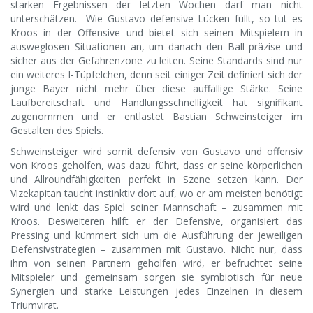
starken Ergebnissen der letzten Wochen darf man nicht
unterschätzen. Wie Gustavo defensive Lücken füllt, so tut es
Kroos in der Offensive und bietet sich seinen Mitspielern in
ausweglosen Situationen an, um danach den Ball präzise und
sicher aus der Gefahrenzone zu leiten. Seine Standards sind nur
ein weiteres I-Tüpfelchen, denn seit einiger Zeit definiert sich der
junge Bayer nicht mehr über diese auffällige Stärke. Seine
Laufbereitschaft und Handlungsschnelligkeit hat signifikant
zugenommen und er entlastet Bastian Schweinsteiger im
Gestalten des Spiels.
Schweinsteiger wird somit defensiv von Gustavo und offensiv
von Kroos geholfen, was dazu führt, dass er seine körperlichen
und Allroundfähigkeiten perfekt in Szene setzen kann. Der
Vizekapitän taucht instinktiv dort auf, wo er am meisten benötigt
wird und lenkt das Spiel seiner Mannschaft – zusammen mit
Kroos. Desweiteren hilft er der Defensive, organisiert das
Pressing und kümmert sich um die Ausführung der jeweiligen
Defensivstrategien – zusammen mit Gustavo. Nicht nur, dass
ihm von seinen Partnern geholfen wird, er befruchtet seine
Mitspieler und gemeinsam sorgen sie symbiotisch für neue
Synergien und starke Leistungen jedes Einzelnen in diesem
Triumvirat.