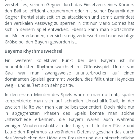
versteht es, seinem Gegner durch das Einsetzen seines Körpers
den Ball so effizient abzunehmen oder mit seiner Dynamik den
Gegner frontal statt seitlich zu attackieren und somit zumindest
den vertikalen Passweg zu sperren. Nicht nur Mario Gomez hat
sich in seinem Spiel entwickelt. Ebenso kann man Fortschritte
bei Müller erkennen, der sich stetig verbessert und eine wichtige
Größe bei den Bayern geworden ist.
Bayerns Rhythmuswechsel
Ein weiterer kollektiver Punkt bei den Bayern ist ihr
neuentdeckter Rhythmuswechsel im Offensivspiel. Unter van
Gaal war man zwangsweise ununterbrochen auf einen
dominanten Spielstil getrimmt worden, dies fällt unter Heynckes
weg – und äußert sich sehr positiv.
In den ersten Minuten des Spiels wartete man noch ab, später
konzentrierte man sich auf schnellen Umschaltfußball, in der
zweiten Hälfte war man klar ballbesitzorientiert. Doch nicht nur
in abgegrenzten Phasen des Spiels konnte man solche
Unterschiede erkennen, die Bayern waren auch während
weniger Minuten instinktiv in der Lage, mithilfe ihrer Pässe und
Läufe den Rhythmus zu verändern. Defensiv geschah das durch
das Verschieben der Höhe des Pressing und die unterschiedliche