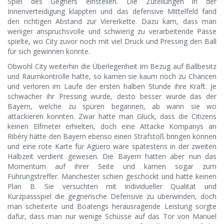
Spiel des Gegners einstellen. Die Zuteilungen in der
Innenverteidigung klappten und das defensive Mittelfeld fand
den richtigen Abstand zur Viererkette. Dazu kam, dass man
weniger anspruchsvolle und schwierig zu verarbeitende Pässe
spielte, wo City zuvor noch mit viel Druck und Pressing den Ball
für sich gewinnen konnte.
Obwohl City weiterhin die Überlegenheit im Bezug auf Ballbesitz
und Raumkontrolle hatte, so kamen sie kaum noch zu Chancen
und verloren im Laufe der ersten halben Stunde ihre Kraft. Je
schwächer ihr Pressing wurde, desto besser wurde das der
Bayern, welche zu spüren begannen, ab wann sie wo
attackieren konnten. Zwar hatte man Glück, dass die Citizens
keinen Elfmeter erhielten, doch eine Attacke Kompanys an
Ribéry hätte den Bayern ebenso einen Strafstoß bringen können
und eine rote Karte für Agüero wäre spätestens in der zweiten
Halbzeit verdient gewesen. Die Bayern hatten aber nun das
Momentum auf ihrer Seite und kamen sogar zum
Führungstreffer. Manchester schien geschockt und hatte keinen
Plan B. Sie versuchten mit individueller Qualität und
Kurzpassspiel die gegnerische Defensive zu überwinden, doch
man scheiterte und Boatengs herausragende Leistung sorgte
dafür, dass man nur wenige Schüsse auf das Tor von Manuel