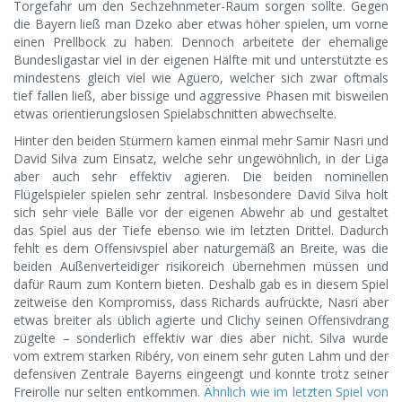
Torgefahr um den Sechzehnmeter-Raum sorgen sollte. Gegen
die Bayern ließ man Dzeko aber etwas höher spielen, um vorne
einen Prellbock zu haben. Dennoch arbeitete der ehemalige
Bundesligastar viel in der eigenen Hälfte mit und unterstützte es
mindestens gleich viel wie Agüero, welcher sich zwar oftmals
tief fallen ließ, aber bissige und aggressive Phasen mit bisweilen
etwas orientierungslosen Spielabschnitten abwechselte.
Hinter den beiden Stürmern kamen einmal mehr Samir Nasri und
David Silva zum Einsatz, welche sehr ungewöhnlich, in der Liga
aber auch sehr effektiv agieren. Die beiden nominellen
Flügelspieler spielen sehr zentral. Insbesondere David Silva holt
sich sehr viele Bälle vor der eigenen Abwehr ab und gestaltet
das Spiel aus der Tiefe ebenso wie im letzten Drittel. Dadurch
fehlt es dem Offensivspiel aber naturgemäß an Breite, was die
beiden Außenverteidiger risikoreich übernehmen müssen und
dafür Raum zum Kontern bieten. Deshalb gab es in diesem Spiel
zeitweise den Kompromiss, dass Richards aufrückte, Nasri aber
etwas breiter als üblich agierte und Clichy seinen Offensivdrang
zügelte – sonderlich effektiv war dies aber nicht. Silva wurde
vom extrem starken Ribéry, von einem sehr guten Lahm und der
defensiven Zentrale Bayerns eingeengt und konnte trotz seiner
Freirolle nur selten entkommen.
Ähnlich wie im letzten Spiel von