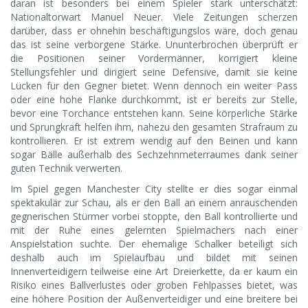
daran ist besonders bei einem Spieler stark unterschätzt:
Nationaltorwart Manuel Neuer. Viele Zeitungen scherzen
darüber, dass er ohnehin beschäftigungslos wäre, doch genau
das ist seine verborgene Stärke. Ununterbrochen überprüft er
die Positionen seiner Vordermänner, korrigiert kleine
Stellungsfehler und dirigiert seine Defensive, damit sie keine
Lücken für den Gegner bietet. Wenn dennoch ein weiter Pass
oder eine hohe Flanke durchkommt, ist er bereits zur Stelle,
bevor eine Torchance entstehen kann. Seine körperliche Stärke
und Sprungkraft helfen ihm, nahezu den gesamten Strafraum zu
kontrollieren. Er ist extrem wendig auf den Beinen und kann
sogar Bälle außerhalb des Sechzehnmeterraumes dank seiner
guten Technik verwerten.
Im Spiel gegen Manchester City stellte er dies sogar einmal
spektakulär zur Schau, als er den Ball an einem anrauschenden
gegnerischen Stürmer vorbei stoppte, den Ball kontrollierte und
mit der Ruhe eines gelernten Spielmachers nach einer
Anspielstation suchte. Der ehemalige Schalker beteiligt sich
deshalb auch im Spielaufbau und bildet mit seinen
Innenverteidigern teilweise eine Art Dreierkette, da er kaum ein
Risiko eines Ballverlustes oder groben Fehlpasses bietet, was
eine höhere Position der Außenverteidiger und eine breitere bei