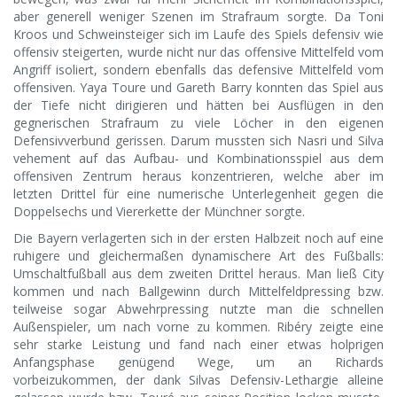
aber generell weniger Szenen im Strafraum sorgte. Da Toni
Kroos und Schweinsteiger sich im Laufe des Spiels defensiv wie
offensiv steigerten, wurde nicht nur das offensive Mittelfeld vom
Angriff isoliert, sondern ebenfalls das defensive Mittelfeld vom
offensiven. Yaya Toure und Gareth Barry konnten das Spiel aus
der Tiefe nicht dirigieren und hätten bei Ausflügen in den
gegnerischen Strafraum zu viele Löcher in den eigenen
Defensivverbund gerissen. Darum mussten sich Nasri und Silva
vehement auf das Aufbau- und Kombinationsspiel aus dem
offensiven Zentrum heraus konzentrieren, welche aber im
letzten Drittel für eine numerische Unterlegenheit gegen die
Doppelsechs und Viererkette der Münchner sorgte.
Die Bayern verlagerten sich in der ersten Halbzeit noch auf eine
ruhigere und gleichermaßen dynamischere Art des Fußballs:
Umschaltfußball aus dem zweiten Drittel heraus. Man ließ City
kommen und nach Ballgewinn durch Mittelfeldpressing bzw.
teilweise sogar Abwehrpressing nutzte man die schnellen
Außenspieler, um nach vorne zu kommen. Ribéry zeigte eine
sehr starke Leistung und fand nach einer etwas holprigen
Anfangsphase genügend Wege, um an Richards
vorbeizukommen, der dank Silvas Defensiv-Lethargie alleine