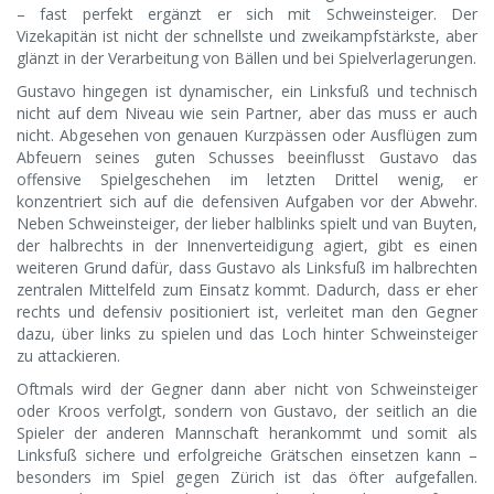
– fast perfekt ergänzt er sich mit Schweinsteiger. Der
Vizekapitän ist nicht der schnellste und zweikampfstärkste, aber
glänzt in der Verarbeitung von Bällen und bei Spielverlagerungen.
Gustavo hingegen ist dynamischer, ein Linksfuß und technisch
nicht auf dem Niveau wie sein Partner, aber das muss er auch
nicht. Abgesehen von genauen Kurzpässen oder Ausflügen zum
Abfeuern seines guten Schusses beeinflusst Gustavo das
offensive Spielgeschehen im letzten Drittel wenig, er
konzentriert sich auf die defensiven Aufgaben vor der Abwehr.
Neben Schweinsteiger, der lieber halblinks spielt und van Buyten,
der halbrechts in der Innenverteidigung agiert, gibt es einen
weiteren Grund dafür, dass Gustavo als Linksfuß im halbrechten
zentralen Mittelfeld zum Einsatz kommt. Dadurch, dass er eher
rechts und defensiv positioniert ist, verleitet man den Gegner
dazu, über links zu spielen und das Loch hinter Schweinsteiger
zu attackieren.
Oftmals wird der Gegner dann aber nicht von Schweinsteiger
oder Kroos verfolgt, sondern von Gustavo, der seitlich an die
Spieler der anderen Mannschaft herankommt und somit als
Linksfuß sichere und erfolgreiche Grätschen einsetzen kann –
besonders im Spiel gegen Zürich ist das öfter aufgefallen.