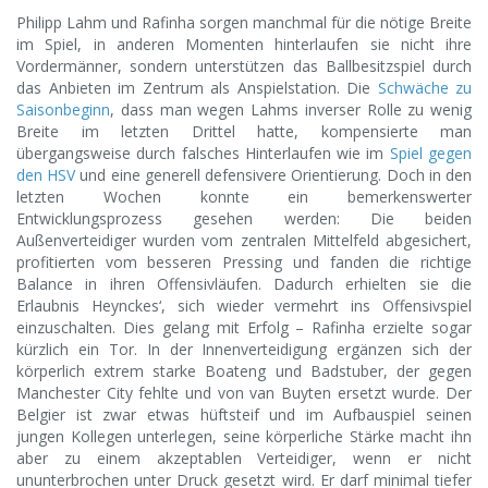
Philipp Lahm und Rafinha sorgen manchmal für die nötige Breite
im Spiel, in anderen Momenten hinterlaufen sie nicht ihre
Vordermänner, sondern unterstützen das Ballbesitzspiel durch
das Anbieten im Zentrum als Anspielstation. Die
Schwäche zu
Saisonbeginn
, dass man wegen Lahms inverser Rolle zu wenig
Breite im letzten Drittel hatte, kompensierte man
übergangsweise durch falsches Hinterlaufen wie im
Spiel gegen
den HSV
und eine generell defensivere Orientierung. Doch in den
letzten Wochen konnte ein bemerkenswerter
Entwicklungsprozess gesehen werden: Die beiden
Außenverteidiger wurden vom zentralen Mittelfeld abgesichert,
profitierten vom besseren Pressing und fanden die richtige
Balance in ihren Offensivläufen. Dadurch erhielten sie die
Erlaubnis Heynckes‘, sich wieder vermehrt ins Offensivspiel
einzuschalten. Dies gelang mit Erfolg – Rafinha erzielte sogar
kürzlich ein Tor. In der Innenverteidigung ergänzen sich der
körperlich extrem starke Boateng und Badstuber, der gegen
Manchester City fehlte und von van Buyten ersetzt wurde. Der
Belgier ist zwar etwas hüftsteif und im Aufbauspiel seinen
jungen Kollegen unterlegen, seine körperliche Stärke macht ihn
aber zu einem akzeptablen Verteidiger, wenn er nicht
ununterbrochen unter Druck gesetzt wird. Er darf minimal tiefer