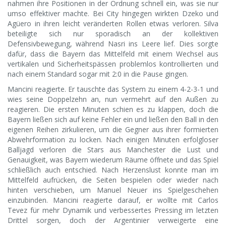
nahmen ihre Positionen in der Ordnung schnell ein, was sie nur
umso effektiver machte. Bei City hingegen wirkten Dzeko und
Agüero in ihren leicht veränderten Rollen etwas verloren. Silva
beteiligte sich nur sporadisch an der kollektiven
Defensivbewegung, während Nasri ins Leere lief. Dies sorgte
dafür, dass die Bayern das Mittelfeld mit einem Wechsel aus
vertikalen und Sicherheitspässen problemlos kontrollierten und
nach einem Standard sogar mit 2:0 in die Pause gingen.
Mancini reagierte. Er tauschte das System zu einem 4-2-3-1 und
wies seine Doppelzehn an, nun vermehrt auf den Außen zu
reagieren. Die ersten Minuten schien es zu klappen, doch die
Bayern ließen sich auf keine Fehler ein und ließen den Ball in den
eigenen Reihen zirkulieren, um die Gegner aus ihrer formierten
Abwehrformation zu locken. Nach einigen Minuten erfolgloser
Balljagd verloren die Stars aus Manchester die Lust und
Genauigkeit, was Bayern wiederum Räume öffnete und das Spiel
schließlich auch entschied. Nach Herzenslust konnte man im
Mittelfeld aufrücken, die Seiten bespielen oder wieder nach
hinten verschieben, um Manuel Neuer ins Spielgeschehen
einzubinden. Mancini reagierte darauf, er wollte mit Carlos
Tevez für mehr Dynamik und verbessertes Pressing im letzten
Drittel sorgen, doch der Argentinier verweigerte eine