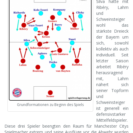
Silva hatte mit
Ribéry, Lahm
und
Schweinsteiger
wohl das
stärkste Dreieck
der Bayern um
sich, sowohl
kollektiv als auch
individuell. Seit
letzter Saison
arbeitet Ribéry
herausragend
mit, Lahm
nähert sich
seiner Topform
und
Schweinsteiger
Grundformationen zu Beginn des Spiels
ist generell ein
defensivstarker
Mittelfeldspieler.
Diese drei Spieler beengten den Raum für Manchester Citys
Spielmacher extrem und seine Ausflüge vor die Abwehr wurden