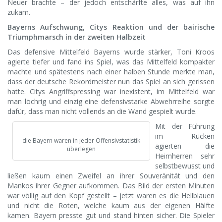
Neuer brachte – der jedoch entschärfte alles, was auf ihn
zukam.
Bayerns Aufschwung, Citys Reaktion und der bairische
Triumphmarsch in der zweiten Halbzeit
Das defensive Mittelfeld Bayerns wurde stärker, Toni Kroos
agierte tiefer und fand ins Spiel, was das Mittelfeld kompakter
machte und spätestens nach einer halben Stunde merkte man,
dass der deutsche Rekordmeister nun das Spiel an sich gerissen
hatte. Citys Angriffspressing war inexistent, im Mittelfeld war
man löchrig und einzig eine defensivstarke Abwehrreihe sorgte
dafür, dass man nicht vollends an die Wand gespielt wurde.
Mit der Führung
im Rücken
die Bayern waren in jeder Offensivstatistik
agierten die
überlegen
Heimherren sehr
selbstbewusst und
ließen kaum einen Zweifel an ihrer Souveränität und den
Mankos ihrer Gegner aufkommen. Das Bild der ersten Minuten
war völlig auf den Kopf gestellt – jetzt waren es die Hellblauen
und nicht die Roten, welche kaum aus der eigenen Hälfte
kamen. Bayern presste gut und stand hinten sicher. Die Spieler