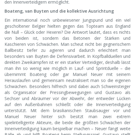
den Innenverteidigern ermöglicht.
Boateng, van Buyten und die kollektive Ausrichtung
Ein international noch unbewiesener Jungspund und ein viel
gescholtener Belgier hielten gegen das Topteam aus England
die Null – Glück oder Hexerei? Die Antwort lautet, dass es nichts
von beiden ist, sondern das Betonen der Stärken und
Kaschieren von Schwächen. Man scheut nicht bei gegnerischem
Ballbesitz tiefer zu agieren und dadurch erleichtert man
besonders van Buyten die Defensivarbeit. In Kopfballduellen und
direkten Zweikämpfen ist er ein starker Verteidiger, deshalb lässt
man ihn so wenig wie möglich in Lauf- und Sprintduelle – die
übernimmt Boateng oder gar Manuel Neuer mit seinem
Herauslaufen und gemeinsam neutralisiert man so die eigenen
Schwächen. Besonders hilfreich sind dabei auch Schweinsteiger
als Organisator der Pressingbewegungen und Gustavo als
Sechser und Abräumer vor der Abwehr, der entweder Lücken
auf den Außenbahnen schließt oder die Innenverteidigung
unterstützt. Mit dem brasilianischen Staubsauger vor und
Manuel Neuer hinter sich besitzt man zwei extrem
spielintelligente Akteure, die beide die größten Schwächen der
Innenverteidigung kaum bespielbar machen – Neuer fängt weite
Bälle ab und hilft Boateng beim Stellungsspiel, Gustavo stellt