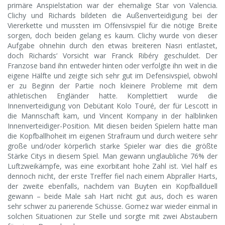
primäre Anspielstation war der ehemalige Star von Valencia.
Clichy und Richards bildeten die Außenverteidigung bei der
Viererkette und mussten im Offensivspiel für die nötige Breite
sorgen, doch beiden gelang es kaum. Clichy wurde von dieser
Aufgabe ohnehin durch den etwas breiteren Nasri entlastet,
doch Richards‘ Vorsicht war Franck Ribéry geschuldet. Der
Franzose band ihn entweder hinten oder verfolgte ihn weit in die
eigene Hälfte und zeigte sich sehr gut im Defensivspiel, obwohl
er zu Beginn der Partie noch kleinere Probleme mit dem
athletischen Engländer hatte. Komplettiert wurde die
Innenverteidigung von Debütant Kolo Touré, der für Lescott in
die Mannschaft kam, und Vincent Kompany in der halblinken
Innenverteidiger-Position. Mit diesen beiden Spielern hatte man
die Kopfballhoheit im eigenen Strafraum und durch weitere sehr
große und/oder körperlich starke Spieler war dies die größte
Stärke Citys in diesem Spiel. Man gewann unglaubliche 76% der
Luftzweikämpfe, was eine exorbitant hohe Zahl ist. Viel half es
dennoch nicht, der erste Treffer fiel nach einem Abpraller Harts,
der zweite ebenfalls, nachdem van Buyten ein Kopfballduell
gewann – beide Male sah Hart nicht gut aus, doch es waren
sehr schwer zu parierende Schüsse. Gomez war wieder einmal in
solchen Situationen zur Stelle und sorgte mit zwei Abstaubern