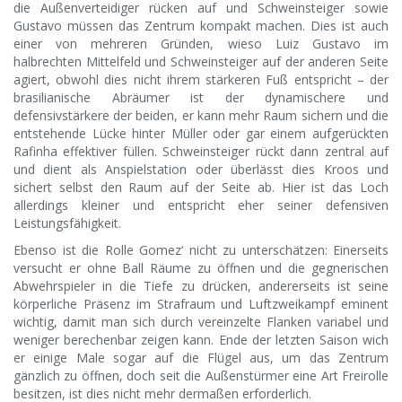
die Außenverteidiger rücken auf und Schweinsteiger sowie
Gustavo müssen das Zentrum kompakt machen. Dies ist auch
einer von mehreren Gründen, wieso Luiz Gustavo im
halbrechten Mittelfeld und Schweinsteiger auf der anderen Seite
agiert, obwohl dies nicht ihrem stärkeren Fuß entspricht – der
brasilianische Abräumer ist der dynamischere und
defensivstärkere der beiden, er kann mehr Raum sichern und die
entstehende Lücke hinter Müller oder gar einem aufgerückten
Rafinha effektiver füllen. Schweinsteiger rückt dann zentral auf
und dient als Anspielstation oder überlässt dies Kroos und
sichert selbst den Raum auf der Seite ab. Hier ist das Loch
allerdings kleiner und entspricht eher seiner defensiven
Leistungsfähigkeit.
Ebenso ist die Rolle Gomez‘ nicht zu unterschätzen: Einerseits
versucht er ohne Ball Räume zu öffnen und die gegnerischen
Abwehrspieler in die Tiefe zu drücken, andererseits ist seine
körperliche Präsenz im Strafraum und Luftzweikampf eminent
wichtig, damit man sich durch vereinzelte Flanken variabel und
weniger berechenbar zeigen kann. Ende der letzten Saison wich
er einige Male sogar auf die Flügel aus, um das Zentrum
gänzlich zu öffnen, doch seit die Außenstürmer eine Art Freirolle
besitzen, ist dies nicht mehr dermaßen erforderlich.