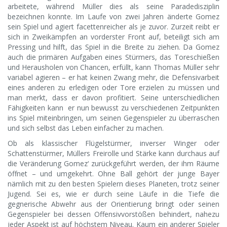
arbeitete, während Müller dies als seine Paradedisziplin
bezeichnen konnte. Im Laufe von zwei Jahren änderte Gomez
sein Spiel und agiert facettenreicher als je zuvor. Zurzeit reibt er
sich in Zweikämpfen an vorderster Front auf, beteiligt sich am
Pressing und hilft, das Spiel in die Breite zu ziehen. Da Gomez
auch die primären Aufgaben eines Stürmers, das Toreschießen
und Herausholen von Chancen, erfüllt, kann Thomas Müller sehr
variabel agieren – er hat keinen Zwang mehr, die Defensivarbeit
eines anderen zu erledigen oder Tore erzielen zu müssen und
man merkt, dass er davon profitiert. Seine unterschiedlichen
Fähigkeiten kann er nun bewusst zu verschiedenen Zeitpunkten
ins Spiel miteinbringen, um seinen Gegenspieler zu überraschen
und sich selbst das Leben einfacher zu machen.
Ob als klassischer Flügelstürmer, inverser Winger oder
Schattenstürmer, Müllers Freirolle und Stärke kann durchaus auf
die Veränderung Gomez‘ zurückgeführt werden, der ihm Räume
öffnet – und umgekehrt. Ohne Ball gehört der junge Bayer
nämlich mit zu den besten Spielern dieses Planeten, trotz seiner
Jugend. Sei es, wie er durch seine Läufe in die Tiefe die
gegnerische Abwehr aus der Orientierung bringt oder seinen
Gegenspieler bei dessen Offensivvorstößen behindert, nahezu
jeder Aspekt ist auf höchstem Niveau. Kaum ein anderer Spieler