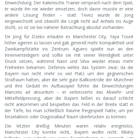
Einwechslung. Der italienische Trainer versprach nach dem Spiel,
er würde ihn nie wieder einsetzen, doch davor musste er eine
andere Lösung finden – statt Tevez wurde de Jong
eingewechselt und obwohl die Logik nicht auf Anhieb ins Auge
sticht, so ist sie bei näherer Betrachtung absolut vorhanden.
De Jong für Dzeko erlaubte es Manchester City, Yaya Touré
höher agieren zu lassen und gab generell mehr Kompaktheit und
Zweikampfstärke ins Zentrum. Agüero spielte nun an den
Innenverteidigern und sollte sie mit seiner Wendigkeit unter
Druck setzen, während Nasri und Silva wieder etwas mehr
Freiheiten bekamen. Defensiv wirkte das System zwar, da die
Bayern nun nicht mehr so viel Platz um den gegnerischen
Strafraum hatten, aber die sehr gute Ballkontrolle der Münchner
und ihre Geduld im Aufbauspiel führte die Einwechslungen
Mancinis ad absurdum – er verbesserte das Abwehr- und
Mittelfeldpressing, aber die Bayern ließen es darauf schlicht
nicht ankommen und bespielten das Feld in der Breite statt in
der Tiefe, bis man schließlich Räume freigespielt hatte, um per
Einzelaktion oder Diagonallauf Raum überbrücken zu können.
Die letzten dreißig Minuten waren relativ ereignislos.
Manchester City konnte nicht, Bayern wollte nicht. Ribéry