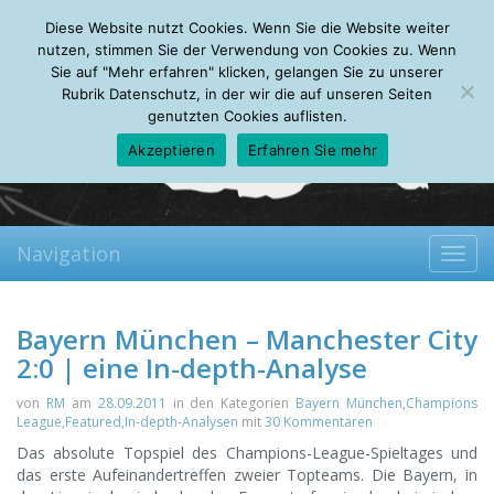
Saturday, 08.08.2026
Diese Website nutzt Cookies. Wenn Sie die Website weiter
Mein Account
About
Autoren
Leseempfehlungen
FAQ
nutzen, stimmen Sie der Verwendung von Cookies zu. Wenn
Sie auf "Mehr erfahren" klicken, gelangen Sie zu unserer
Rubrik Datenschutz, in der wir die auf unseren Seiten
genutzten Cookies auflisten.
Akzeptieren
Erfahren Sie mehr
Navigation
Toggl
navig
Bayern München – Manchester City
2:0 | eine In-depth-Analyse
von
RM
am
28.09.2011
in den Kategorien
Bayern München
,
Champions
League
,
Featured
,
In-depth-Analysen
mit
30 Kommentaren
Das absolute Topspiel des Champions-League-Spieltages und
das erste Aufeinandertreffen zweier Topteams.
Die Bayern, in