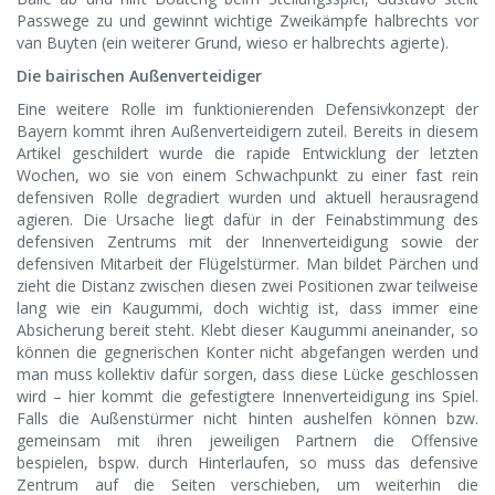
Passwege zu und gewinnt wichtige Zweikämpfe halbrechts vor
van Buyten (ein weiterer Grund, wieso er halbrechts agierte).
Die bairischen Außenverteidiger
Eine weitere Rolle im funktionierenden Defensivkonzept der
Bayern kommt ihren Außenverteidigern zuteil. Bereits in diesem
Artikel geschildert wurde die rapide Entwicklung der letzten
Wochen, wo sie von einem Schwachpunkt zu einer fast rein
defensiven Rolle degradiert wurden und aktuell herausragend
agieren. Die Ursache liegt dafür in der Feinabstimmung des
defensiven Zentrums mit der Innenverteidigung sowie der
defensiven Mitarbeit der Flügelstürmer. Man bildet Pärchen und
zieht die Distanz zwischen diesen zwei Positionen zwar teilweise
lang wie ein Kaugummi, doch wichtig ist, dass immer eine
Absicherung bereit steht. Klebt dieser Kaugummi aneinander, so
können die gegnerischen Konter nicht abgefangen werden und
man muss kollektiv dafür sorgen, dass diese Lücke geschlossen
wird – hier kommt die gefestigtere Innenverteidigung ins Spiel.
Falls die Außenstürmer nicht hinten aushelfen können bzw.
gemeinsam mit ihren jeweiligen Partnern die Offensive
bespielen, bspw. durch Hinterlaufen, so muss das defensive
Zentrum auf die Seiten verschieben, um weiterhin die