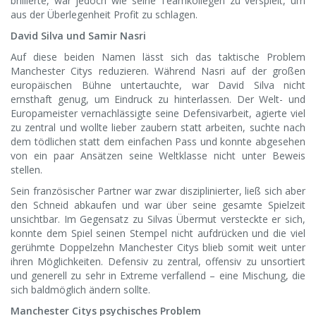
brillierte, war jedoch wie seine Teamkollegen zu verspielt, um
aus der Überlegenheit Profit zu schlagen.
David Silva und Samir Nasri
Auf diese beiden Namen lässt sich das taktische Problem
Manchester Citys reduzieren. Während Nasri auf der großen
europäischen Bühne untertauchte, war David Silva nicht
ernsthaft genug, um Eindruck zu hinterlassen. Der Welt- und
Europameister vernachlässigte seine Defensivarbeit, agierte viel
zu zentral und wollte lieber zaubern statt arbeiten, suchte nach
dem tödlichen statt dem einfachen Pass und konnte abgesehen
von ein paar Ansätzen seine Weltklasse nicht unter Beweis
stellen.
Sein französischer Partner war zwar disziplinierter, ließ sich aber
den Schneid abkaufen und war über seine gesamte Spielzeit
unsichtbar. Im Gegensatz zu Silvas Übermut versteckte er sich,
konnte dem Spiel seinen Stempel nicht aufdrücken und die viel
gerühmte Doppelzehn Manchester Citys blieb somit weit unter
ihren Möglichkeiten. Defensiv zu zentral, offensiv zu unsortiert
und generell zu sehr in Extreme verfallend – eine Mischung, die
sich baldmöglich ändern sollte.
Manchester Citys psychisches Problem