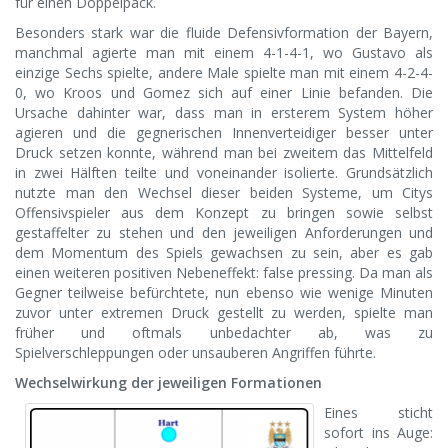
für einen Doppelpack.
Besonders stark war die fluide Defensivformation der Bayern,
manchmal agierte man mit einem 4-1-4-1, wo Gustavo als
einzige Sechs spielte, andere Male spielte man mit einem 4-2-4-
0, wo Kroos und Gomez sich auf einer Linie befanden. Die
Ursache dahinter war, dass man in ersterem System höher
agieren und die gegnerischen Innenverteidiger besser unter
Druck setzen konnte, während man bei zweitem das Mittelfeld
in zwei Hälften teilte und voneinander isolierte. Grundsätzlich
nutzte man den Wechsel dieser beiden Systeme, um Citys
Offensivspieler aus dem Konzept zu bringen sowie selbst
gestaffelter zu stehen und den jeweiligen Anforderungen und
dem Momentum des Spiels gewachsen zu sein, aber es gab
einen weiteren positiven Nebeneffekt: false pressing. Da man als
Gegner teilweise befürchtete, nun ebenso wie wenige Minuten
zuvor unter extremen Druck gestellt zu werden, spielte man
früher und oftmals unbedachter ab, was zu
Spielverschleppungen oder unsauberen Angriffen führte.
Wechselwirkung der jeweiligen Formationen
Eines sticht
sofort ins Auge: