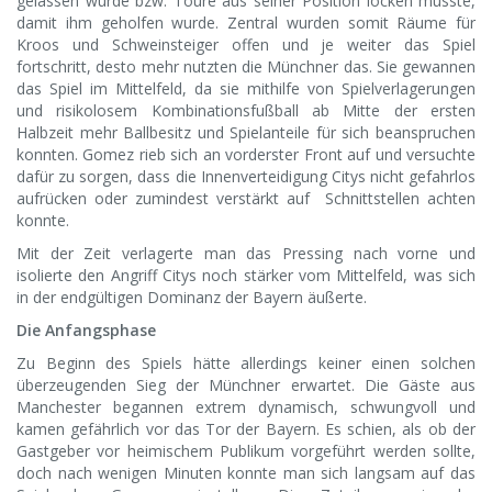
gelassen wurde bzw. Touré aus seiner Position locken musste,
damit ihm geholfen wurde. Zentral wurden somit Räume für
Kroos und Schweinsteiger offen und je weiter das Spiel
fortschritt, desto mehr nutzten die Münchner das. Sie gewannen
das Spiel im Mittelfeld, da sie mithilfe von Spielverlagerungen
und risikolosem Kombinationsfußball ab Mitte der ersten
Halbzeit mehr Ballbesitz und Spielanteile für sich beanspruchen
konnten. Gomez rieb sich an vorderster Front auf und versuchte
dafür zu sorgen, dass die Innenverteidigung Citys nicht gefahrlos
aufrücken oder zumindest verstärkt auf Schnittstellen achten
konnte.
Mit der Zeit verlagerte man das Pressing nach vorne und
isolierte den Angriff Citys noch stärker vom Mittelfeld, was sich
in der endgültigen Dominanz der Bayern äußerte.
Die Anfangsphase
Zu Beginn des Spiels hätte allerdings keiner einen solchen
überzeugenden Sieg der Münchner erwartet. Die Gäste aus
Manchester begannen extrem dynamisch, schwungvoll und
kamen gefährlich vor das Tor der Bayern. Es schien, als ob der
Gastgeber vor heimischem Publikum vorgeführt werden sollte,
doch nach wenigen Minuten konnte man sich langsam auf das