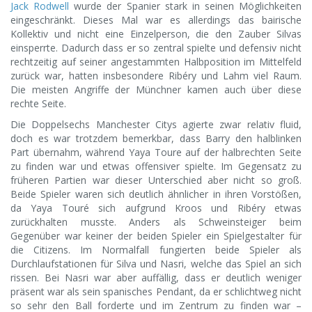
Jack Rodwell
wurde der Spanier stark in seinen Möglichkeiten
eingeschränkt. Dieses Mal war es allerdings das bairische
Kollektiv und nicht eine Einzelperson, die den Zauber Silvas
einsperrte. Dadurch dass er so zentral spielte und defensiv nicht
rechtzeitig auf seiner angestammten Halbposition im Mittelfeld
zurück war, hatten insbesondere Ribéry und Lahm viel Raum.
Die meisten Angriffe der Münchner kamen auch über diese
rechte Seite.
Die Doppelsechs Manchester Citys agierte zwar relativ fluid,
doch es war trotzdem bemerkbar, dass Barry den halblinken
Part übernahm, während Yaya Toure auf der halbrechten Seite
zu finden war und etwas offensiver spielte. Im Gegensatz zu
früheren Partien war dieser Unterschied aber nicht so groß.
Beide Spieler waren sich deutlich ähnlicher in ihren Vorstößen,
da Yaya Touré sich aufgrund Kroos und Ribéry etwas
zurückhalten musste. Anders als Schweinsteiger beim
Gegenüber war keiner der beiden Spieler ein Spielgestalter für
die Citizens. Im Normalfall fungierten beide Spieler als
Durchlaufstationen für Silva und Nasri, welche das Spiel an sich
rissen. Bei Nasri war aber auffällig, dass er deutlich weniger
präsent war als sein spanisches Pendant, da er schlichtweg nicht
so sehr den Ball forderte und im Zentrum zu finden war –