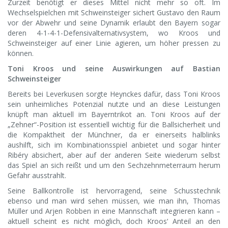
Zurzeit benötigt er dieses Mittel nicht mehr so oft. Im
Wechselspielchen mit Schweinsteiger sichert Gustavo den Raum
vor der Abwehr und seine Dynamik erlaubt den Bayern sogar
deren 4-1-4-1-Defensivalternativsystem, wo Kroos und
Schweinsteiger auf einer Linie agieren, um höher pressen zu
können.
Toni Kroos und seine Auswirkungen auf Bastian
Schweinsteiger
Bereits bei Leverkusen sorgte Heynckes dafür, dass Toni Kroos
sein unheimliches Potenzial nutzte und an diese Leistungen
knüpft man aktuell im Bayerntrikot an. Toni Kroos auf der
„Zehner“-Position ist essentiell wichtig für die Ballsicherheit und
die Kompaktheit der Münchner, da er einerseits halblinks
aushilft, sich im Kombinationsspiel anbietet und sogar hinter
Ribéry absichert, aber auf der anderen Seite wiederum selbst
das Spiel an sich reißt und um den Sechzehnmeterraum herum
Gefahr ausstrahlt.
Seine Ballkontrolle ist hervorragend, seine Schusstechnik
ebenso und man wird sehen müssen, wie man ihn, Thomas
Müller und Arjen Robben in eine Mannschaft integrieren kann –
aktuell scheint es nicht möglich, doch Kroos‘ Anteil an den