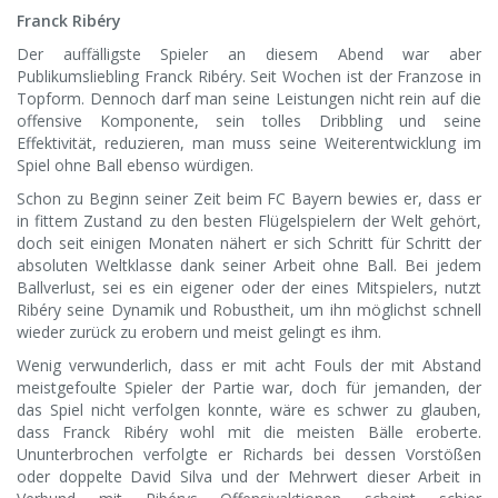
Franck Ribéry
Der auffälligste Spieler an diesem Abend war aber
Publikumsliebling Franck Ribéry. Seit Wochen ist der Franzose in
Topform. Dennoch darf man seine Leistungen nicht rein auf die
offensive Komponente, sein tolles Dribbling und seine
Effektivität, reduzieren, man muss seine Weiterentwicklung im
Spiel ohne Ball ebenso würdigen.
Schon zu Beginn seiner Zeit beim FC Bayern bewies er, dass er
in fittem Zustand zu den besten Flügelspielern der Welt gehört,
doch seit einigen Monaten nähert er sich Schritt für Schritt der
absoluten Weltklasse dank seiner Arbeit ohne Ball. Bei jedem
Ballverlust, sei es ein eigener oder der eines Mitspielers, nutzt
Ribéry seine Dynamik und Robustheit, um ihn möglichst schnell
wieder zurück zu erobern und meist gelingt es ihm.
Wenig verwunderlich, dass er mit acht Fouls der mit Abstand
meistgefoulte Spieler der Partie war, doch für jemanden, der
das Spiel nicht verfolgen konnte, wäre es schwer zu glauben,
dass Franck Ribéry wohl mit die meisten Bälle eroberte.
Ununterbrochen verfolgte er Richards bei dessen Vorstößen
oder doppelte David Silva und der Mehrwert dieser Arbeit in