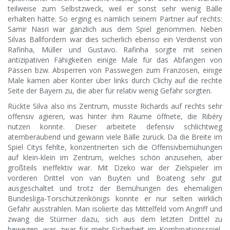
teilweise zum Selbstzweck, weil er sonst sehr wenig Bälle
erhalten hätte. So erging es nämlich seinem Partner auf rechts:
Samir Nasri war gänzlich aus dem Spiel genommen. Neben
Silvas Ballfordern war dies sicherlich ebenso ein Verdienst von
Rafinha, Müller und Gustavo. Rafinha sorgte mit seinen
antizipativen Fähigkeiten einige Male für das Abfangen von
Pässen bzw. Absperren von Passwegen zum Franzosen, einige
Male kamen aber Konter über links durch Clichy auf die rechte
Seite der Bayern zu, die aber für relativ wenig Gefahr sorgten.
Rückte Silva also ins Zentrum, musste Richards auf rechts sehr
offensiv agieren, was hinter ihm Räume öffnete, die Ribéry
nutzen konnte. Dieser arbeitete defensiv schlichtweg
atemberaubend und gewann viele Bälle zurück. Da die Breite im
Spiel Citys fehlte, konzentrierten sich die Offensivbemühungen
auf klein-klein im Zentrum, welches schön anzusehen, aber
großteils ineffektiv war. Mit Dzeko war der Zielspieler im
vorderen Drittel von van Buyten und Boateng sehr gut
ausgeschaltet und trotz der Bemühungen des ehemaligen
Bundesliga-Torschützenkönigs konnte er nur selten wirklich
Gefahr ausstrahlen. Man isolierte das Mittelfeld vom Angriff und
zwang die Stürmer dazu, sich aus dem letzten Drittel zu
bewegen, was zwar für mehr Sicherheit im Kombinationsspiel,