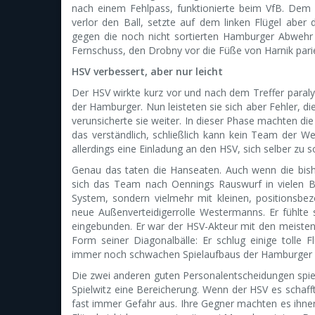
nach einem Fehlpass, funktionierte beim VfB. Dem 1
verlor den Ball, setzte auf dem linken Flügel aber 
gegen die noch nicht sortierten Hamburger Abwehr 
Fernschuss, den Drobny vor die Füße von Harnik parier
HSV verbessert, aber nur leicht
Der HSV wirkte kurz vor und nach dem Treffer paralys
der Hamburger. Nun leisteten sie sich aber Fehler, di
verunsicherte sie weiter. In dieser Phase machten die S
das verständlich, schließlich kann kein Team der W
allerdings eine Einladung an den HSV, sich selber zu 
Genau das taten die Hanseaten. Auch wenn die bishe
sich das Team nach Oennings Rauswurf in vielen Be
System, sondern vielmehr mit kleinen, positionsb
neue Außenverteidigerrolle Westermanns. Er fühlte s
eingebunden. Er war der HSV-Akteur mit den meisten
Form seiner Diagonalbälle: Er schlug einige tolle 
immer noch schwachen Spielaufbaus der Hamburger 
Die zwei anderen guten Personalentscheidungen spie
Spielwitz eine Bereicherung. Wenn der HSV es schafft
fast immer Gefahr aus. Ihre Gegner machten es ihnen h