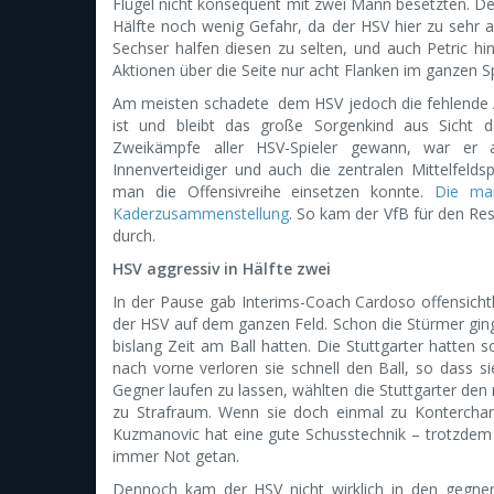
Flügel nicht konsequent mit zwei Mann besetzten. Denn
Hälfte noch wenig Gefahr, da der HSV hier zu sehr a
Sechser halfen diesen zu selten, und auch Petric hi
Aktionen über die Seite nur acht Flanken im ganzen Sp
Am meisten schadete dem HSV jedoch die fehlende A
ist und bleibt das große Sorgenkind aus Sicht d
Zweikämpfe aller HSV-Spieler gewann, war er 
Innenverteidiger und auch die zentralen Mittelfeldsp
man die Offensivreihe einsetzen konnte.
Die man
Kaderzusammenstellung
. So kam der VfB für den Res
durch.
HSV aggressiv in Hälfte zwei
In der Pause gab Interims-Coach Cardoso offensicht
der HSV auf dem ganzen Feld. Schon die Stürmer ging
bislang Zeit am Ball hatten. Die Stuttgarter hatten 
nach vorne verloren sie schnell den Ball, so dass si
Gegner laufen zu lassen, wählten die Stuttgarter de
zu Strafraum. Wenn sie doch einmal zu Kontercha
Kuzmanovic hat eine gute Schusstechnik – trotzdem h
immer Not getan.
Dennoch kam der HSV nicht wirklich in den gegner