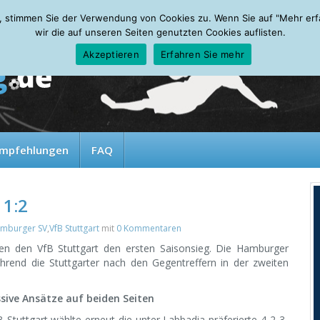
, stimmen Sie der Verwendung von Cookies zu. Wenn Sie auf "Mehr erfah
wir die auf unseren Seiten genutzten Cookies auflisten.
Akzeptieren
Erfahren Sie mehr
mpfehlungen
FAQ
 1:2
mburger SV
,
VfB Stuttgart
mit
0 Kommentaren
gen den VfB Stuttgart den ersten Saisonsieg. Die Hamburger
ährend die Stuttgarter nach den Gegentreffern in der zweiten
sive Ansätze auf beiden Seiten
 Stuttgart wählte erneut die unter Labbadia präferierte 4-2-3-