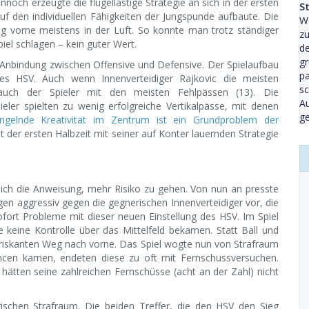
och erzeugte die flügellastige Strategie an sich in der ersten
S
uf den individuellen Fähigkeiten der Jungspunde aufbaute. Die
We
ng vorne meistens in der Luft. So konnte man trotz ständiger
zu
iel schlagen – kein guter Wert.
de
gr
nbindung zwischen Offensive und Defensive. Der Spielaufbau
pa
es HSV. Auch wenn Innenverteidiger Rajkovic die meisten
sc
auch der Spieler mit den meisten Fehlpässen (13). Die
Au
ieler spielten zu wenig erfolgreiche Vertikalpässe, mit denen
ge
gelnde Kreativität im Zentrum ist ein Grundproblem der
t der ersten Halbzeit mit seiner auf Konter lauernden Strategie
lich die Anweisung, mehr Risiko zu gehen. Von nun an presste
en aggressiv gegen die gegnerischen Innenverteidiger vor, die
sofort Probleme mit dieser neuen Einstellung des HSV. Im Spiel
e keine Kontrolle über das Mittelfeld bekamen. Statt Ball und
n riskanten Weg nach vorne. Das Spiel wogte nun von Strafraum
ncen kamen, endeten diese zu oft mit Fernschussversuchen.
ätten seine zahlreichen Fernschüsse (acht an der Zahl) nicht
ischen Strafraum. Die beiden Treffer, die den HSV den Sieg