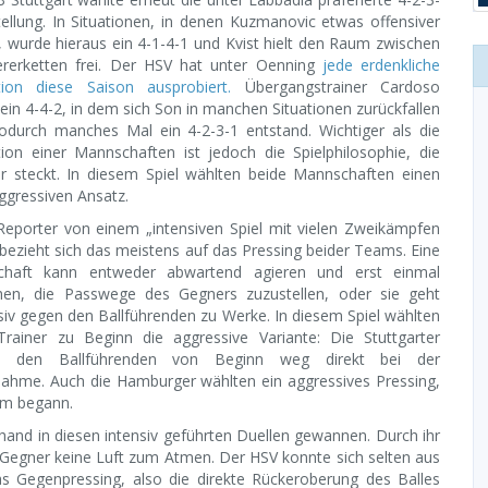
tellung. In Situationen, in denen Kuzmanovic etwas offensiver
, wurde hieraus ein 4-1-4-1 und Kvist hielt den Raum zwischen
ererketten frei. Der HSV hat unter Oenning
jede erdenkliche
ion diese Saison ausprobiert.
Übergangstrainer Cardoso
ein 4-4-2, in dem sich Son in manchen Situationen zurückfallen
wodurch manches Mal ein 4-2-3-1 entstand. Wichtiger als die
ion einer Mannschaften ist jedoch die Spielphilosophie, die
er steckt. In diesem Spiel wählten beide Mannschaften einen
ggressiven Ansatz.
eporter von einem „intensiven Spiel mit vielen Zweikämpfen
bezieht sich das meistens auf das Pressing beider Teams. Eine
haft kann entweder abwartend agieren und erst einmal
hen, die Passwege des Gegners zuzustellen, oder sie geht
siv gegen den Ballführenden zu Werke. In diesem Spiel wählten
Trainer zu Beginn die aggressive Variante: Die Stuttgarter
en den Ballführenden von Beginn weg direkt bei der
nahme. Auch die Hamburger wählten ein aggressives Pressing,
rum begann.
hand in diesen intensiv geführten Duellen gewannen. Durch ihr
 Gegner keine Luft zum Atmen. Der HSV konnte sich selten aus
 Gegenpressing, also die direkte Rückeroberung des Balles