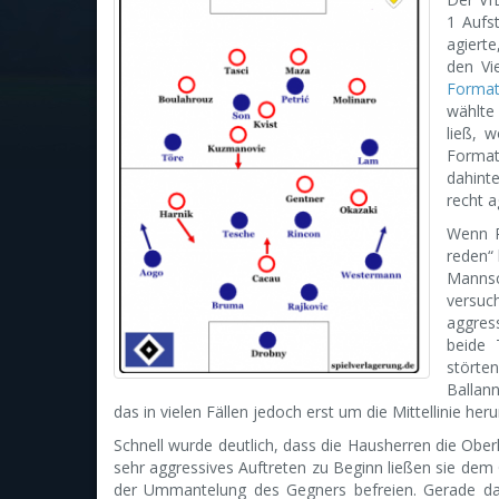
1 Aufs
agierte
den Vi
Format
wählte 
ließ, 
Format
dahint
recht a
Wenn R
reden“ 
Mannsc
versuc
aggres
beide 
stört
Ballan
das in vielen Fällen jedoch erst um die Mittellinie he
Schnell wurde deutlich, dass die Hausherren die Ober
sehr aggressives Auftreten zu Beginn ließen sie dem
der Ummantelung des Gegners befreien. Gerade das