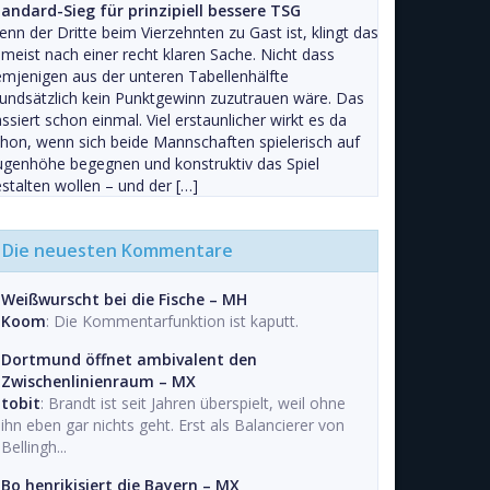
tandard-Sieg für prinzipiell bessere TSG
nn der Dritte beim Vierzehnten zu Gast ist, klingt das
meist nach einer recht klaren Sache. Nicht dass
mjenigen aus der unteren Tabellenhälfte
undsätzlich kein Punktgewinn zuzutrauen wäre. Das
ssiert schon einmal. Viel erstaunlicher wirkt es da
hon, wenn sich beide Mannschaften spielerisch auf
genhöhe begegnen und konstruktiv das Spiel
stalten wollen – und der […]
Die neuesten Kommentare
Weißwurscht bei die Fische – MH
Koom
: Die Kommentarfunktion ist kaputt.
Dortmund öffnet ambivalent den
Zwischenlinienraum – MX
tobit
: Brandt ist seit Jahren überspielt, weil ohne
ihn eben gar nichts geht. Erst als Balancierer von
Bellingh...
Bo henrikisiert die Bayern – MX