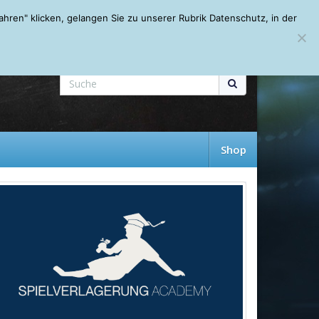
Mein Account
About
Autoren
Leseempfehlungen
FAQ
ren" klicken, gelangen Sie zu unserer Rubrik Datenschutz, in der
Shop