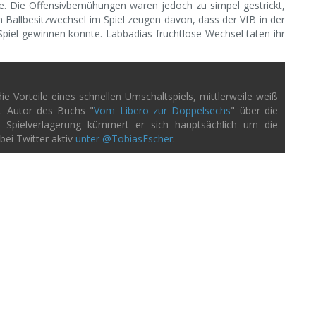
e. Die Offensivbemühungen waren jedoch zu simpel gestrickt,
Ballbesitzwechsel im Spiel zeugen davon, dass der VfB in der
Spiel gewinnen konnte. Labbadias fruchtlose Wechsel taten ihr
e Vorteile eines schnellen Umschaltspiels, mittlerweile weiß
n. Autor des Buchs "
Vom Libero zur Doppelsechs
" über die
ei Spielverlagerung kümmert er sich hauptsächlich um die
bei Twitter aktiv
unter @TobiasEscher
.