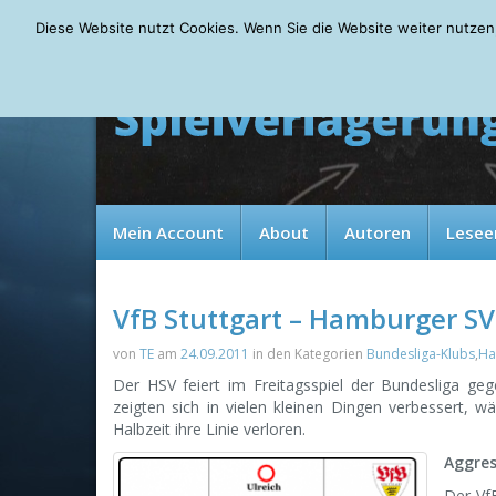
Saturday, 08.08.2026
Diese Website nutzt Cookies. Wenn Sie die Website weiter nutzen
Mein Account
About
Autoren
Lesee
VfB Stuttgart – Hamburger SV
von
TE
am
24.09.2011
in den Kategorien
Bundesliga-Klubs
,
Ha
Der HSV feiert im Freitagsspiel der Bundesliga ge
zeigten sich in vielen kleinen Dingen verbessert, w
Halbzeit ihre Linie verloren.
Aggres
Der VfB