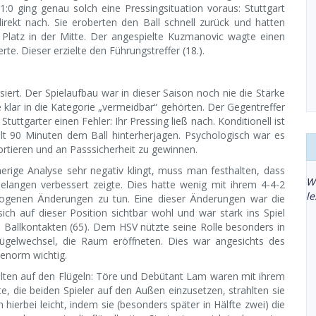
:0 ging genau solch eine Pressingsituation voraus: Stuttgart
direkt nach. Sie eroberten den Ball schnell zurück und hatten
Platz in der Mitte. Der angespielte Kuzmanovic wagte einen
te. Dieser erzielte den Führungstreffer (18.).
iert. Der Spielaufbau war in dieser Saison noch nie die Stärke
e klar in die Kategorie „vermeidbar“ gehörten. Der Gegentreffer
tuttgarter einen Fehler: Ihr Pressing ließ nach. Konditionell ist
elt 90 Minuten dem Ball hinterherjagen. Psychologisch war es
sortieren und an Passsicherheit zu gewinnen.
rige Analyse sehr negativ klingt, muss man festhalten, dass
W
langen verbessert zeigte. Dies hatte wenig mit ihrem 4-4-2
l
ezogenen Änderungen zu tun. Eine dieser Änderungen war die
ich auf dieser Position sichtbar wohl und war stark ins Spiel
 Ballkontakten (65). Dem HSV nützte seine Rolle besonders in
Flügelwechsel, die Raum eröffneten. Dies war angesichts des
enorm wichtig.
lten auf den Flügeln: Töre und Debütant Lam waren mit ihrem
e, die beiden Spieler auf den Außen einzusetzen, strahlten sie
ierbei leicht, indem sie (besonders später in Hälfte zwei) die