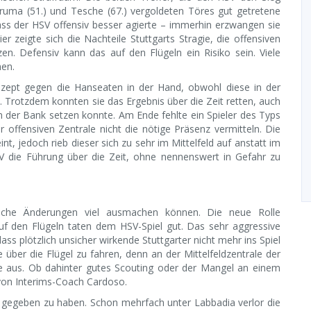
ruma (51.) und Tesche (67.) vergoldeten Töres gut getretene
ass der HSV offensiv besser agierte – immerhin erzwangen sie
r zeigte sich die Nachteile Stuttgarts Stragie, die offensiven
n. Defensiv kann das auf den Flügeln ein Risiko sein. Viele
nen.
ezept gegen die Hanseaten in der Hand, obwohl diese in der
. Trotzdem konnten sie das Ergebnis über die Zeit retten, auch
 der Bank setzen konnte. Am Ende fehlte ein Spieler des Typs
er offensiven Zentrale nicht die nötige Präsenz vermitteln. Die
t, jedoch rieb dieser sich zu sehr im Mittelfeld auf anstatt im
V die Führung über die Zeit, ohne nennenswert in Gefahr zu
ische Änderungen viel ausmachen können. Die neue Rolle
 den Flügeln taten dem HSV-Spiel gut. Das sehr aggressive
ass plötzlich unsicher wirkende Stuttgarter nicht mehr ins Spiel
 über die Flügel zu fahren, denn an der Mittelfeldzentrale der
hne aus. Ob dahinter gutes Scouting oder der Mangel an einem
 von Interims-Coach Cardoso.
d gegeben zu haben. Schon mehrfach unter Labbadia verlor die