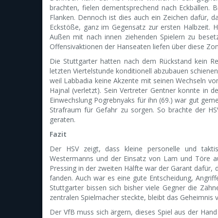
brachten, fielen dementsprechend nach Eckbällen. B
Flanken. Dennoch ist dies auch ein Zeichen dafür, d
Eckstöße, ganz im Gegensatz zur ersten Halbzeit. Hie
Außen mit nach innen ziehenden Spielern zu besetze
Offensivaktionen der Hanseaten liefen über diese Zo
Die Stuttgarter hatten nach dem Rückstand kein R
letzten Viertelstunde konditionell abzubauen schienen
weil Labbadia keine Akzente mit seinen Wechseln von
Hajnal (verletzt). Sein Vertreter Gentner konnte in d
Einwechslung Pogrebnyaks für ihn (69.) war gut gemein
Strafraum für Gefahr zu sorgen. So brachte der HS
geraten.
Fazit
Der HSV zeigt, dass kleine personelle und takt
Westermanns und der Einsatz von Lam und Töre auf
Pressing in der zweiten Hälfte war der Garant dafür, d
fanden. Auch war es eine gute Entscheidung, Angriffe
Stuttgarter bissen sich bisher viele Gegner die Zä
zentralen Spielmacher steckte, bleibt das Geheimnis
Der VfB muss sich ärgern, dieses Spiel aus der Han