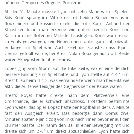
höheren Tempo des Gegners Probleme.
Ab der 61. Minute musste Lyon mit zehn Mann weiter Spielen.
Sidy Koné sprang im Mittelkreis mit beiden Beinen voraus in
Roux hinein und kassierte direkt die rote Karte. Anhand der
Statistiken kann man erkenne wie unterschiedlich Koné und
Källström ihre Rollen im Mittelfeld auslegten. Koné war dreimal
zu Fouls gezwungen, sein Nebenmann foulte gar nicht, obwohl
er länger im Spiel war. Auch zeigt die Statistik, dass Pjanic
viermal gefoult wurde, bei Brest Nolan Roux genauso oft. Beide
waren Aktivposten für ihre Teams.
López ging vom Sturm auf die linke Seite, wo er eine deutlich
bessere Bindung zum Spiel hatte, und Lyon stellte auf 4-4-1 um.
Brest blieb beim 4-4-2, was verwunderte wenn man bedenkt wie
aktiv die Außenverteidiger des Gegners seit der Pause waren.
Brests Poyet hatte direkte nach dem Platzverweis eine
Großchance, die er schwach abschloss. Trotzdem bestimmte
Lyon weiter das Spiel. López hätte per Kopfball in der 67. Minute
fast den Ausgleich erzielt. Das besorgte dann Gomis zwei
Minuten später. Pjanic zog von links nach innen bevor er auf den
Stürmer passte. Der nahm den Ball in einer Bewegung mit und
drehte sich um 270° um direkt abzuschließen. Lyon hatte sich