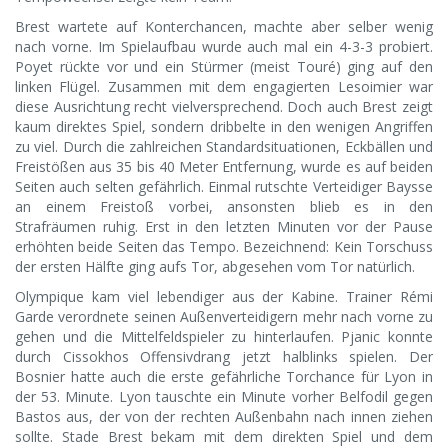
Brest wartete auf Konterchancen, machte aber selber wenig
nach vorne. Im Spielaufbau wurde auch mal ein 4-3-3 probiert.
Poyet rückte vor und ein Stürmer (meist Touré) ging auf den
linken Flügel. Zusammen mit dem engagierten Lesoimier war
diese Ausrichtung recht vielversprechend. Doch auch Brest zeigt
kaum direktes Spiel, sondern dribbelte in den wenigen Angriffen
zu viel. Durch die zahlreichen Standardsituationen, Eckbällen und
Freistößen aus 35 bis 40 Meter Entfernung, wurde es auf beiden
Seiten auch selten gefährlich. Einmal rutschte Verteidiger Baysse
an einem Freistoß vorbei, ansonsten blieb es in den
Strafräumen ruhig. Erst in den letzten Minuten vor der Pause
erhöhten beide Seiten das Tempo. Bezeichnend: Kein Torschuss
der ersten Hälfte ging aufs Tor, abgesehen vom Tor natürlich.
Olympique kam viel lebendiger aus der Kabine. Trainer Rémi
Garde verordnete seinen Außenverteidigern mehr nach vorne zu
gehen und die Mittelfeldspieler zu hinterlaufen. Pjanic konnte
durch Cissokhos Offensivdrang jetzt halblinks spielen. Der
Bosnier hatte auch die erste gefährliche Torchance für Lyon in
der 53. Minute. Lyon tauschte ein Minute vorher Belfodil gegen
Bastos aus, der von der rechten Außenbahn nach innen ziehen
sollte. Stade Brest bekam mit dem direkten Spiel und dem