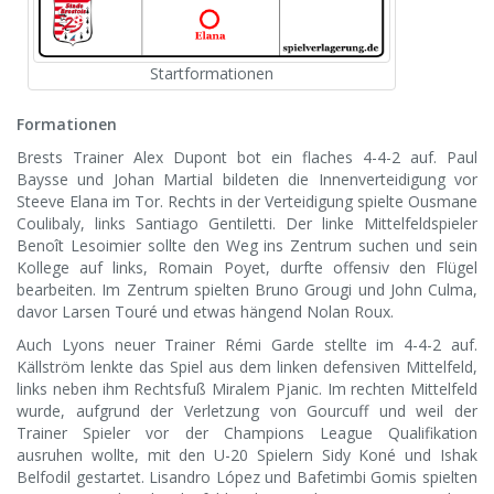
Startformationen
Formationen
Brests Trainer Alex Dupont bot ein flaches 4-4-2 auf. Paul
Baysse und Johan Martial bildeten die Innenverteidigung vor
Steeve Elana im Tor. Rechts in der Verteidigung spielte Ousmane
Coulibaly, links Santiago Gentiletti. Der linke Mittelfeldspieler
Benoît Lesoimier sollte den Weg ins Zentrum suchen und sein
Kollege auf links, Romain Poyet, durfte offensiv den Flügel
bearbeiten. Im Zentrum spielten Bruno Grougi und John Culma,
davor Larsen Touré und etwas hängend Nolan Roux.
Auch Lyons neuer Trainer Rémi Garde stellte im 4-4-2 auf.
Källström lenkte das Spiel aus dem linken defensiven Mittelfeld,
links neben ihm Rechtsfuß Miralem Pjanic. Im rechten Mittelfeld
wurde, aufgrund der Verletzung von Gourcuff und weil der
Trainer Spieler vor der Champions League Qualifikation
ausruhen wollte, mit den U-20 Spielern Sidy Koné und Ishak
Belfodil gestartet. Lisandro López und Bafetimbi Gomis spielten