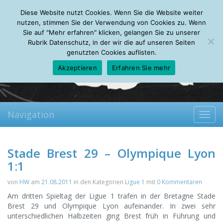
Sunday, 09.08.2026
Diese Website nutzt Cookies. Wenn Sie die Website weiter
Mein Account
About
Autoren
Leseempfehlungen
FAQ
nutzen, stimmen Sie der Verwendung von Cookies zu. Wenn
Sie auf "Mehr erfahren" klicken, gelangen Sie zu unserer
Rubrik Datenschutz, in der wir die auf unseren Seiten
genutzten Cookies auflisten.
Akzeptieren
Erfahren Sie mehr
Navigation
Toggl
navig
Stade Brest 29 – Olympique Lyon
1:1
von
HW
am
21.08.2011
in den Kategorien
Ligue 1
mit
0 Kommentaren
Am dritten Spieltag der Ligue 1 trafen in der Bretagne Stade
Brest 29 und Olympique Lyon aufeinander. In zwei sehr
unterschiedlichen Halbzeiten ging Brest früh in Führung und