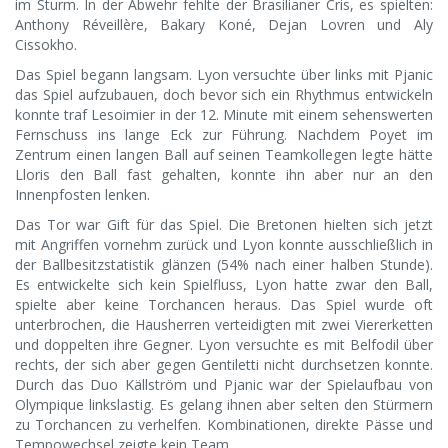
im Sturm. In der Abwehr fehlte der Brasilianer Cris, es spielten:
Anthony Réveillère, Bakary Koné, Dejan Lovren und Aly
Cissokho.
Das Spiel begann langsam. Lyon versuchte über links mit Pjanic
das Spiel aufzubauen, doch bevor sich ein Rhythmus entwickeln
konnte traf Lesoimier in der 12. Minute mit einem sehenswerten
Fernschuss ins lange Eck zur Führung. Nachdem Poyet im
Zentrum einen langen Ball auf seinen Teamkollegen legte hätte
Lloris den Ball fast gehalten, konnte ihn aber nur an den
Innenpfosten lenken.
Das Tor war Gift für das Spiel. Die Bretonen hielten sich jetzt
mit Angriffen vornehm zurück und Lyon konnte ausschließlich in
der Ballbesitzstatistik glänzen (54% nach einer halben Stunde).
Es entwickelte sich kein Spielfluss, Lyon hatte zwar den Ball,
spielte aber keine Torchancen heraus. Das Spiel wurde oft
unterbrochen, die Hausherren verteidigten mit zwei Viererketten
und doppelten ihre Gegner. Lyon versuchte es mit Belfodil über
rechts, der sich aber gegen Gentiletti nicht durchsetzen konnte.
Durch das Duo Källström und Pjanic war der Spielaufbau von
Olympique linkslastig. Es gelang ihnen aber selten den Stürmern
zu Torchancen zu verhelfen. Kombinationen, direkte Pässe und
Tempowechsel zeigte kein Team.