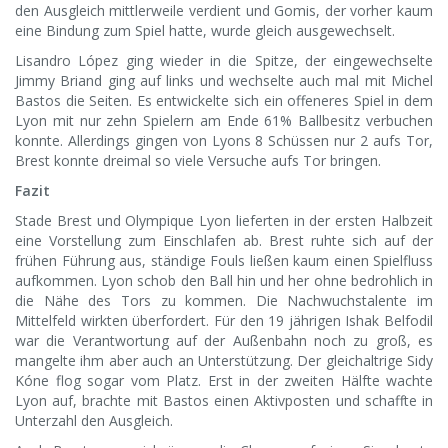
den Ausgleich mittlerweile verdient und Gomis, der vorher kaum
eine Bindung zum Spiel hatte, wurde gleich ausgewechselt.
Lisandro López ging wieder in die Spitze, der eingewechselte
Jimmy Briand ging auf links und wechselte auch mal mit Michel
Bastos die Seiten. Es entwickelte sich ein offeneres Spiel in dem
Lyon mit nur zehn Spielern am Ende 61% Ballbesitz verbuchen
konnte. Allerdings gingen von Lyons 8 Schüssen nur 2 aufs Tor,
Brest konnte dreimal so viele Versuche aufs Tor bringen.
Fazit
Stade Brest und Olympique Lyon lieferten in der ersten Halbzeit
eine Vorstellung zum Einschlafen ab. Brest ruhte sich auf der
frühen Führung aus, ständige Fouls ließen kaum einen Spielfluss
aufkommen. Lyon schob den Ball hin und her ohne bedrohlich in
die Nähe des Tors zu kommen. Die Nachwuchstalente im
Mittelfeld wirkten überfordert. Für den 19 jährigen Ishak Belfodil
war die Verantwortung auf der Außenbahn noch zu groß, es
mangelte ihm aber auch an Unterstützung. Der gleichaltrige Sidy
Kóne flog sogar vom Platz. Erst in der zweiten Hälfte wachte
Lyon auf, brachte mit Bastos einen Aktivposten und schaffte in
Unterzahl den Ausgleich.