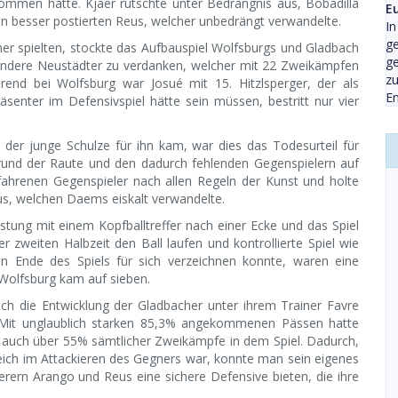
ommen hatte. Kjaer rutschte unter Bedrängnis aus, Bobadilla
Eu
en besser postierten Reus, welcher unbedrängt verwandelte.
In
ge
her spielten, stockte das Aufbauspiel Wolfsburgs und Gladbach
ge
sondere Neustädter zu verdanken, welcher mit 22 Zweikämpfen
zu
hrend bei Wolfsburg war Josué mit 15. Hitzlsperger, der als
En
 präsenter im Defensivspiel hätte sein müssen, bestritt nur vier
d der junge Schulze für ihn kam, war dies das Todesurteil für
rund der Raute und den dadurch fehlenden Gegenspielern auf
rfahrenen Gegenspieler nach allen Regeln der Kunst und holte
aus, welchen Daems eiskalt verwandelte.
istung mit einem Kopfballtreffer nach einer Ecke und das Spiel
 zweiten Halbzeit den Ball laufen und kontrollierte Spiel wie
n Ende des Spiels für sich verzeichnen konnte, waren eine
 Wolfsburg kam auf sieben.
ich die Entwicklung der Gladbacher unter ihrem Trainer Favre
. Mit unglaublich starken 85,3% angekommenen Pässen hatte
uch über 55% sämtlicher Zweikämpfe in dem Spiel. Dadurch,
reich im Attackieren des Gegners war, konnte man sein eigenes
rern Arango und Reus eine sichere Defensive bieten, die ihre