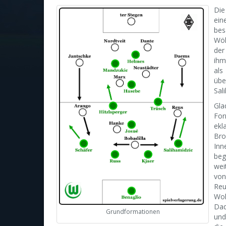
Die
ein
bes
Wöl
der
ihm
als
übe
Sal
Gla
For
ekl
Bro
Inn
beg
wei
von
Reu
Wol
Dad
Grundformationen
und