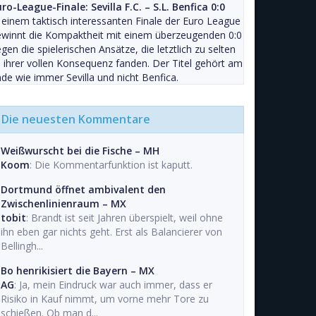
ro-League-Finale: Sevilla F.C. – S.L. Benfica 0:0
 einem taktisch interessanten Finale der Euro League
winnt die Kompaktheit mit einem überzeugenden 0:0
gen die spielerischen Ansätze, die letztlich zu selten
 ihrer vollen Konsequenz fanden. Der Titel gehört am
de wie immer Sevilla und nicht Benfica.
Die neuesten Kommentare
Weißwurscht bei die Fische – MH
Koom
: Die Kommentarfunktion ist kaputt.
Dortmund öffnet ambivalent den
Zwischenlinienraum – MX
tobit
: Brandt ist seit Jahren überspielt, weil ohne
ihn eben gar nichts geht. Erst als Balancierer von
Bellingh...
Bo henrikisiert die Bayern – MX
AG
: Ja, mein Eindruck war auch immer, dass er
Risiko in Kauf nimmt, um vorne mehr Tore zu
schießen. Ob man d...