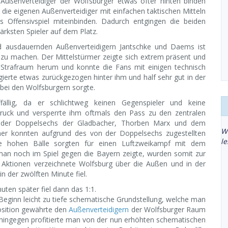
 Außenverteidiger der Wolfsburger etwas öfter hinten binden
 die eigenen Außenverteidiger mit einfachen taktischen Mitteln
s Offensivspiel miteinbinden. Dadurch entgingen die beiden
rksten Spieler auf dem Platz.
nd ausdauernden Außenverteidigern Jantschke und Daems ist
zu machen. Der Mittelstürmer zeigte sich extrem präsent und
 Strafraum herum und konnte die Fans mit einigen technisch
ierte etwas zurückgezogen hinter ihm und half sehr gut in der
bei den Wolfsburgern sorgte.
fällig, da er schlichtweg keinen Gegenspieler und keine
Druck und versperrte ihm oftmals den Pass zu den zentralen
en der Doppelsechs der Gladbacher, Thorben Marx und dem
W
mer konnten aufgrund des von der Doppelsechs zugestellten
l
ie hohen Bälle sorgten für einen Luftzweikampf mit dem
 man noch im Spiel gegen die Bayern zeigte, wurden somit zur
hen Aktionen verzeichnete Wolfsburg über die Außen und in der
 der zwölften Minute fiel.
uten später fiel dann das 1:1.
Beginn leicht zu tiefe schematische Grundstellung, welche man
osition gewährte den
Außenverteidigern
der Wolfsburger Raum
hingegen profitierte man von der nun erhöhten schematischen