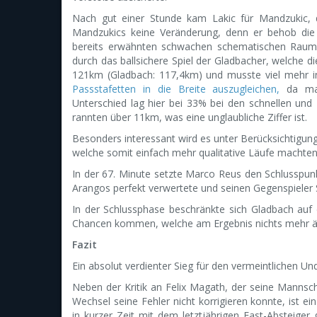
Nach gut einer Stunde kam Lakic für Mandzukic, 
Mandzukics keine Veränderung, denn er behob die
bereits erwähnten schwachen schematischen Raumv
durch das ballsichere Spiel der Gladbacher, welche d
121km (Gladbach: 117,4km) und musste viel mehr in
Passstafetten in die Breite auszugleichen,
da man
Unterschied lag hier bei 33% bei den schnellen und
rannten über 11km, was eine unglaubliche Ziffer ist.
Besonders interessant wird es unter Berücksichtigung
welche somit einfach mehr qualitative Läufe machten
In der 67. Minute setzte Marco Reus den Schlusspunk
Arangos perfekt verwertete und seinen Gegenspieler 
In der Schlussphase beschränkte sich Gladbach auf 
Chancen kommen, welche am Ergebnis nichts mehr ä
Fazit
Ein absolut verdienter Sieg für den vermeintlichen Un
Neben der Kritik an Felix Magath, der seine Mannschaf
Wechsel seine Fehler nicht korrigieren konnte, ist 
in kurzer Zeit mit dem letztjährigen Fast-Absteige