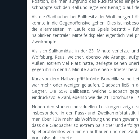
Position, die man aufgrund des Rückstandes eingen
schnappte sich den Ball und legte vor Benaglio auf d
Als die Gladbacher bei Ballbesitz der Wolfsburger hö
konnte in die Gegenoffensive gehen. Dies ist insbe
die allermeisten im Laufe des Spiels bestritt – fü
halblinker zentraler Mittelfeldspieler eigentlich viel
Zweikämpfe.
Als sich Salihamidzic in der 23. Minute verletzte un
Wolfsburg. Reus, welcher, ebenso wie Arango, aufg
Außen extrem viel Platz hatte, zerlegte seinen une
gegen ihn in der 32. Minute auch einen Elfmeter her
Kurz vor dem Halbzeitpfiff krönte Bobadilla seine Le
war mehr oder weniger gelaufen. Gladbach ließ in der
Gegner. Die 65% Ballbesitz, welche Gladbach gege
eindrucksvolle Zahl, ebenso wie die 21 Torschüsse –
Neben den starken individuellen Leistungen zeigte s
insbesondere in der Pass- und Zweikampfstatistik
man über 13% mehr als Wolfsburg und man gewann a
dass die Gladbacher so extrem ballsicher und erfolg
Spiel problemlos von hinten aufbauen und den Zaube
Vorstöße absicherte.