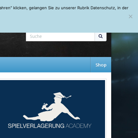
Mein Account
About
Autoren
Leseempfehlungen
FAQ
ren" klicken, gelangen Sie zu unserer Rubrik Datenschutz, in der
Shop