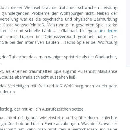
doch dieser Wechsel brachte trotz der schwachen Leistung
 grundlegenden Probleme der Wolfsburger nicht. Neben der
erteilung war es die psychische und physische Zermürbung
ie Gäste verzweifeln ließ. Man rannte im gesamten Spiel starke
tensive und schnelle Läufe als Gladbach hinlegen,
um deren
 sonst Lücken im Defensivverbund geöffnet hätte. Der
 15% bei den intensiven Läufen – sechs Spieler bei Wolfsburg
 der Tatsache, dass man weniger sprintete als die Gladbacher,
.
t, als er einen traumhaften Spielzug mit Außenrist-Maßflanke
Schulze abermals schlecht aussehen ließ.
das Verteidigen mit Ball und ließ Wolfsburg noch zu ein paar
nderten.
derdog, der mit 4:1 ein Ausrufezeichen setzte.
t nicht richtig auf- wie einstellte und später durch schlechte
ein großes Lob an Lucien Favre anzubringen. Was der Schweizer
r geschafft hat, kann man nicht genug wertschätzen und seine