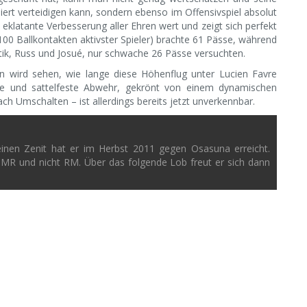
iert verteidigen kann, sondern ebenso im Offensivspiel absolut
die eklatante Verbesserung aller Ehren wert und zeigt sich perfekt
t 100 Ballkontakten aktivster Spieler) brachte 61 Pässe, während
istik, Russ und Josué, nur schwache 26 Pässe versuchten.
man wird sehen, wie lange diese Höhenflug unter Lucien Favre
ierte und sattelfeste Abwehr, gekrönt von einem dynamischen
ch Umschalten – ist allerdings bereits jetzt unverkennbar.
einen Zenit hat er im Herbst 2011 gegen Osasuna erreicht.
 MR und nicht RM. Über das folgende Lob freut er sich dann