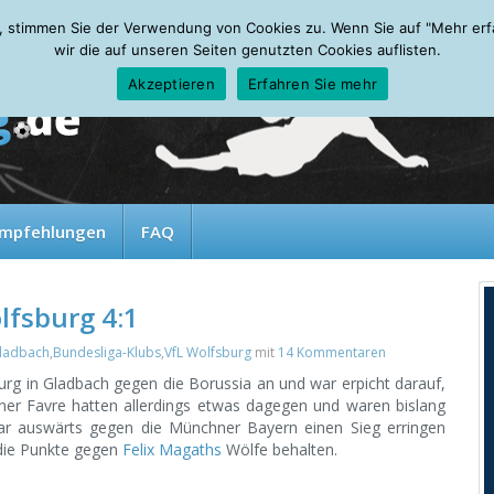
, stimmen Sie der Verwendung von Cookies zu. Wenn Sie auf "Mehr erfah
wir die auf unseren Seiten genutzten Cookies auflisten.
Akzeptieren
Erfahren Sie mehr
mpfehlungen
FAQ
lfsburg 4:1
ladbach
,
Bundesliga-Klubs
,
VfL Wolfsburg
mit
14 Kommentaren
urg in Gladbach gegen die Borussia an und war erpicht darauf,
iner Favre hatten allerdings etwas dagegen und waren bislang
ar auswärts gegen die Münchner Bayern einen Sieg erringen
 die Punkte gegen
Felix Magaths
Wölfe behalten.