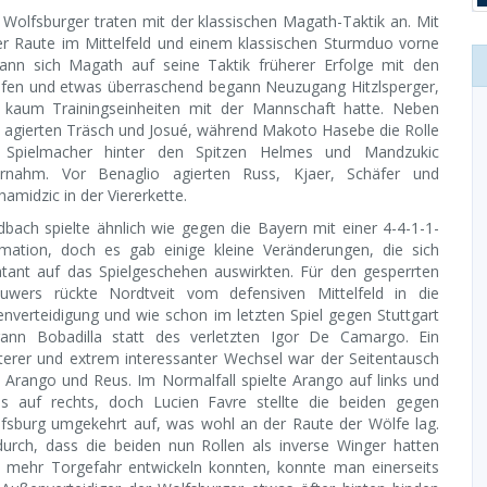
 Wolfsburger traten mit der klassischen Magath-Taktik an. Mit
er Raute im Mittelfeld und einem klassischen Sturmduo vorne
ann sich Magath auf seine Taktik früherer Erfolge mit den
fen und etwas überraschend begann Neuzugang Hitzlsperger,
 kaum Trainingseinheiten mit der Mannschaft hatte. Neben
 agierten Träsch und Josué, während Makoto Hasebe die Rolle
 Spielmacher hinter den Spitzen Helmes und Mandzukic
rnahm. Vor Benaglio agierten Russ, Kjaer, Schäfer und
ihamidzic in der Viererkette.
dbach spielte ähnlich wie gegen die Bayern mit einer 4-4-1-1-
mation, doch es gab einige kleine Veränderungen, die sich
atant auf das Spielgeschehen auswirkten. Für den gesperrten
uwers rückte Nordtveit vom defensiven Mittelfeld in die
enverteidigung und wie schon im letzten Spiel gegen Stuttgart
ann Bobadilla statt des verletzten Igor De Camargo. Ein
terer und extrem interessanter Wechsel war der Seitentausch
 Arango und Reus. Im Normalfall spielte Arango auf links und
s auf rechts, doch Lucien Favre stellte die beiden gegen
fsburg umgekehrt auf, was wohl an der Raute der Wölfe lag.
urch, dass die beiden nun Rollen als inverse Winger hatten
 mehr Torgefahr entwickeln konnten, konnte man einerseits