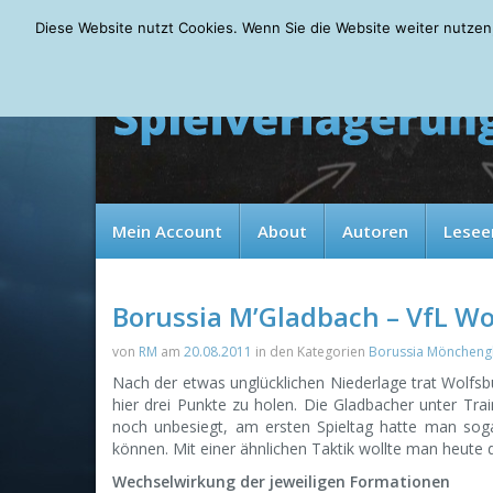
Saturday, 08.08.2026
Diese Website nutzt Cookies. Wenn Sie die Website weiter nutzen
Mein Account
About
Autoren
Lesee
Borussia M’Gladbach – VfL Wo
von
RM
am
20.08.2011
in den Kategorien
Borussia Möncheng
Nach der etwas unglücklichen Niederlage trat Wolfsb
hier drei Punkte zu holen. Die Gladbacher unter Tra
noch unbesiegt, am ersten Spieltag hatte man sog
können. Mit einer ähnlichen Taktik wollte man heute
Wechselwirkung der jeweiligen Formationen