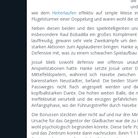
die
und
wie dem
Hinterlaufen
effektiv auf simple Weise in
Flügelstürmer einer Doppelung und waren wohl die stä
Neben diesen beiden und den spielintelligenten u
insbesondere Raul Bobadilla ein großes Kompliment 
lauffreudig, gewann sehr viele Zweikämpfe um den
starken Aktionen zum Applaudieren bringen. Hanke ag
Defensive mit, was zu einem schwachen Spielaufbau 
Josué blieb sowohl defensiv wie offensiv unauf
Anspielstationen hatte. Hanke setzte Josué unter 
Mittelfeldspielern, während sich Hasebe zwisch
bärenstarken Neustädter, befand. Die beiden Stür
Passweges nicht flach angespielt werden und d
kopfballstarken Dante. Die hohen weiten Bälle, die
Ineffektivität verurteilt und die einzigen gefährlic
Anfangsphase, wo der Führungstreffer durch Hasebe in
Die Borussen steckten aber nicht auf und nur drei Min
Ursache für das Gegentor der Gladbacher war die zu 
wohl psychologisch begründen könnte. Diese tiefe P
und das Zentrum konnte dann nachrücken. Beim 1:1 