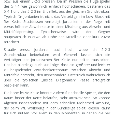
bzw. aus einem 5-2-3 pressen. Da im Pressen die Flügelspieler
des 5-4-1 wie gewöhnlich einfach hochschieben, bestehen das
5-4-1 und das 5-2-3 im Endeffekt aus der gleichen Grundstruktur.
Typisch für Jordanien ist nicht das Verteidigen im Low Block mit
5er Kette. Stattdessen verteidigt Jordanien in der Regel mit
etwas höherer Abwehrkette in einer Mischung aus Abwehr- und
Mittelfeldpressing. Typischerweise wird der Gegner
hauptsächlich in etwa ab Höhe der Mittellinie oder kurz zuvor
attackiert.
Situativ presst Jordanien auch hoch, wobei die 5-2-3
Grundstruktur beibehalten wird. Generell lassen sich die
Verteidiger der jordanischen 5er Kette nur selten rauslocken.
Das hat allerdings auch zur Folge, dass ein größerer und leichter
zu bespielender Zwischenkettenraum zwischen Abwehr und
Mittelfeld entsteht, den insbesondere Österreich wahrscheinlich
über die typischen „Inside Diagonalen“ Pässe erfolgreich
bespielen kann.
Die hohe letzte Kette könnte zudem für schnelle Spieler, die den
Raum hinter der Kette belaufen, sehr attraktiv sein. So könnte
Algerien insbesondere mit dem schnellen Mohamed Amoura,
der beim VfL Wolfsburg in der Bundesliga spielt, diesen Raum
für sich nutzen. Vor allem in den Momenten, in denen die 5er