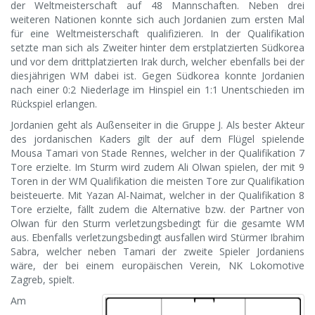
der Weltmeisterschaft auf 48 Mannschaften. Neben drei
weiteren Nationen konnte sich auch Jordanien zum ersten Mal
für eine Weltmeisterschaft qualifizieren. In der Qualifikation
setzte man sich als Zweiter hinter dem erstplatzierten Südkorea
und vor dem drittplatzierten Irak durch, welcher ebenfalls bei der
diesjährigen WM dabei ist. Gegen Südkorea konnte Jordanien
nach einer 0:2 Niederlage im Hinspiel ein 1:1 Unentschieden im
Rückspiel erlangen.
Jordanien geht als Außenseiter in die Gruppe J. Als bester Akteur
des jordanischen Kaders gilt der auf dem Flügel spielende
Mousa Tamari von Stade Rennes, welcher in der Qualifikation 7
Tore erzielte. Im Sturm wird zudem Ali Olwan spielen, der mit 9
Toren in der WM Qualifikation die meisten Tore zur Qualifikation
beisteuerte. Mit Yazan Al-Naimat, welcher in der Qualifikation 8
Tore erzielte, fällt zudem die Alternative bzw. der Partner von
Olwan für den Sturm verletzungsbedingt für die gesamte WM
aus. Ebenfalls verletzungsbedingt ausfallen wird Stürmer Ibrahim
Sabra, welcher neben Tamari der zweite Spieler Jordaniens
wäre, der bei einem europäischen Verein, NK Lokomotive
Zagreb, spielt.
Am