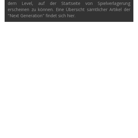
dem Level, auf der Startseite von Spielverlagerung
erscheinen zu können. Eine Übersicht sämtlicher Artikel der
"Next Generation" findet sich hier.