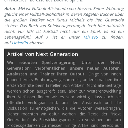
Autor
: MH ist Fußball-Aficionado von Herzen. Seine Wohnung
gleicht einer Fußball-Bibliothek in deren Regalen Bücher über
die großen Taktiker von Rinus Michels bis Pep Guardiola
stehen. Das Buch von Spielverlagerung.de fehlt hier natürlich
nicht. Für MH ist Fußball nicht nur ein Spiel. Es ist ein
Lebensgefühl.
Auf X ist er unter
Mh_sv5
zu finden,
auf
LinkedIn
ebenso.
Artikel von Next Generation
Wir rebooten Spielverlagerung. Unter der "Next
Generation" veröffentlichen unsere neuen Autoren,
Analysten und Trainer ihren Output.
Einige von ihnen
haben bereits Erfahrungen gesammelt, andere machen ihre
ersten Schritte beim Erstellen von Artikeln. Nicht alle Beiträge
werden schon ausgereift sein, aber zur Weiterentwicklung
ihrer Verfasser finden wir es sehr wichtig, dass auch sie
öffentlich verfügbar sind, um den Austausch und die
Diskussion zu ermöglichen, die die Autoren weiterbringen.
Daher möchten wir dafür werben, die Texte der "Next
Generation" als Entwicklungsprojekt zu verstehen und am
Prozessgedanken zu messen. Einige Artikel sind bereits auf