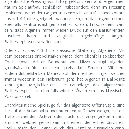
argentinische Pressing von Erfolg gekrönt sein wird. Argentinien
hat im Spielaufbau schließlich insbesondere dann im Pressing
Probleme, wenn der Gegner in Gleichzahl anläuft. Dabei könnte
das 4-1-4-1 eine geeignete Variante sein, um das argentinischen
ebenfalls zentrumslastigen Spiel zu stören. Entscheidend wird
sein, dass Algerien immer wieder Druck auf den Ballführenden
ausüben kann und zeitgleich regelmäßige längere
Ballbesitzphasen schaffen kann.
Offensiv ist das 4-3-3 die klassische Staffelung Algeriens. Mit
dem besonders dribbelstarken Maza, dem ebenfalls spielstarken
Chaibi sowie Achter Boudaoui von Nizza verfügt Algerien
grundsätzlich über ein sehr spielstarkes Zentrum. Mit dem
zudem dribbelstarken Mahrez auf dem rechten Flügel, welcher
immer wieder in den Halbraum geht, hat Algerien in Ballbesitz
sehr gute Möglichkeiten. Die Grundlage des algerischen
Ballbesitzspiels ist ebenfalls wie bei Österreich das klassische
Positionsspiel.
Charakteristische Spielzüge für das algerische Offensivspiel sind
die auf der Außenbahn überlaufenden Außenverteidiger, die die
Tiefe suchenden Achter oder auch der entgegenkommende
Stürmer, welcher gemeinsam mit einem der Achter durch ein
Steil Klatsch den Gegner durch das Zentrum ausspielen kann.