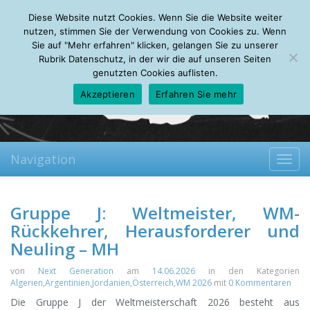
Saturday, 08.08.2026
Diese Website nutzt Cookies. Wenn Sie die Website weiter
Mein Account
About
Autoren
Leseempfehlungen
FAQ
nutzen, stimmen Sie der Verwendung von Cookies zu. Wenn
Sie auf "Mehr erfahren" klicken, gelangen Sie zu unserer
Rubrik Datenschutz, in der wir die auf unseren Seiten
genutzten Cookies auflisten.
Akzeptieren
Erfahren Sie mehr
Navigation
Toggl
navig
Gruppe J: Weltmeister, WM-
Rückkehrer, Herausforderer und
Neuling – MH
von
Next Generation
am
14.06.2026
in den Kategorien
Algerien
,
Argentinien
,
Jordanien
,
Österreich
,
WM 2026
mit
0 Kommentaren
Die Gruppe J der Weltmeisterschaft 2026 besteht aus