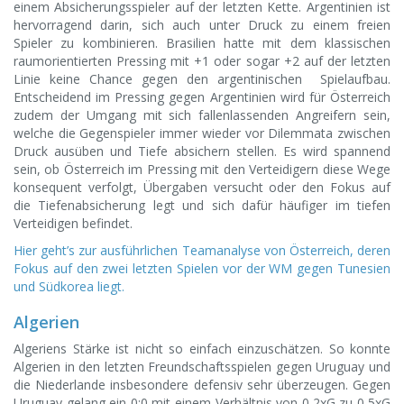
einem Absicherungsspieler auf der letzten Kette. Argentinien ist
hervorragend darin, sich auch unter Druck zu einem freien
Spieler zu kombinieren. Brasilien hatte mit dem klassischen
raumorientierten Pressing mit +1 oder sogar +2 auf der letzten
Linie keine Chance gegen den argentinischen Spielaufbau.
Entscheidend im Pressing gegen Argentinien wird für Österreich
zudem der Umgang mit sich fallenlassenden Angreifern sein,
welche die Gegenspieler immer wieder vor Dilemmata zwischen
Druck ausüben und Tiefe absichern stellen. Es wird spannend
sein, ob Österreich im Pressing mit den Verteidigern diese Wege
konsequent verfolgt, Übergaben versucht oder den Fokus auf
die Tiefenabsicherung legt und sich dafür häufiger im tiefen
Verteidigen befindet.
Hier geht’s zur ausführlichen Teamanalyse von Österreich, deren
Fokus auf den zwei letzten Spielen vor der WM gegen Tunesien
und Südkorea liegt.
Algerien
Algeriens Stärke ist nicht so einfach einzuschätzen. So konnte
Algerien in den letzten Freundschaftsspielen gegen Uruguay und
die Niederlande insbesondere defensiv sehr überzeugen. Gegen
Uruguay gelang ein 0:0 mit einem Verhältnis von 0,2xG zu 0,5xG