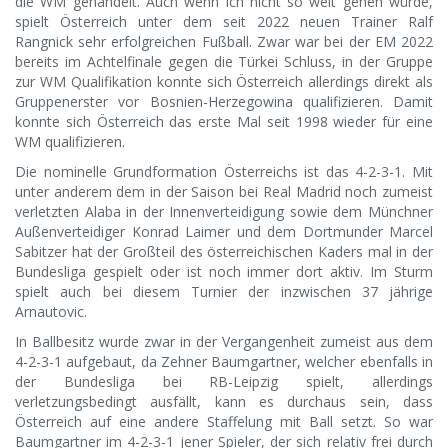
die WM gehandelt. Auch wenn ich nicht so weit gehen würde,
spielt Österreich unter dem seit 2022 neuen Trainer Ralf
Rangnick sehr erfolgreichen Fußball. Zwar war bei der EM 2022
bereits im Achtelfinale gegen die Türkei Schluss, in der Gruppe
zur WM Qualifikation konnte sich Österreich allerdings direkt als
Gruppenerster vor Bosnien-Herzegowina qualifizieren. Damit
konnte sich Österreich das erste Mal seit 1998 wieder für eine
WM qualifizieren.
Die nominelle Grundformation Österreichs ist das 4-2-3-1. Mit
unter anderem dem in der Saison bei Real Madrid noch zumeist
verletzten Alaba in der Innenverteidigung sowie dem Münchner
Außenverteidiger Konrad Laimer und dem Dortmunder Marcel
Sabitzer hat der Großteil des österreichischen Kaders mal in der
Bundesliga gespielt oder ist noch immer dort aktiv. Im Sturm
spielt auch bei diesem Turnier der inzwischen 37 jährige
Arnautovic.
In Ballbesitz wurde zwar in der Vergangenheit zumeist aus dem
4-2-3-1 aufgebaut, da Zehner Baumgartner, welcher ebenfalls in
der Bundesliga bei RB-Leipzig spielt, allerdings
verletzungsbedingt ausfällt, kann es durchaus sein, dass
Österreich auf eine andere Staffelung mit Ball setzt. So war
Baumgartner im 4-2-3-1 jener Spieler, der sich relativ frei durch