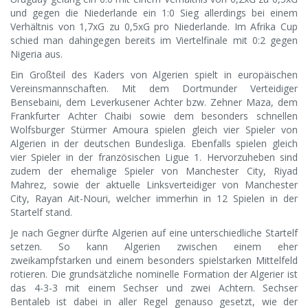
und gegen die Niederlande ein 1:0 Sieg allerdings bei einem
Verhältnis von 1,7xG zu 0,5xG pro Niederlande. Im Afrika Cup
schied man dahingegen bereits im Viertelfinale mit 0:2 gegen
Nigeria aus.
Ein Großteil des Kaders von Algerien spielt in europäischen
Vereinsmannschaften. Mit dem Dortmunder Verteidiger
Bensebaini, dem Leverkusener Achter bzw. Zehner Maza, dem
Frankfurter Achter Chaibi sowie dem besonders schnellen
Wolfsburger Stürmer Amoura spielen gleich vier Spieler von
Algerien in der deutschen Bundesliga. Ebenfalls spielen gleich
vier Spieler in der französischen Ligue 1. Hervorzuheben sind
zudem der ehemalige Spieler von Manchester City, Riyad
Mahrez, sowie der aktuelle Linksverteidiger von Manchester
City, Rayan Ait-Nouri, welcher immerhin in 12 Spielen in der
Startelf stand.
Je nach Gegner dürfte Algerien auf eine unterschiedliche Startelf
setzen. So kann Algerien zwischen einem eher
zweikampfstarken und einem besonders spielstarken Mittelfeld
rotieren. Die grundsätzliche nominelle Formation der Algerier ist
das 4-3-3 mit einem Sechser und zwei Achtern. Sechser
Bentaleb ist dabei in aller Regel genauso gesetzt, wie der