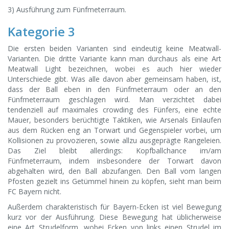
3) Ausführung zum Fünfmeterraum.
Kategorie 3
Die ersten beiden Varianten sind eindeutig keine Meatwall-
Varianten. Die dritte Variante kann man durchaus als eine Art
Meatwall Light bezeichnen, wobei es auch hier wieder
Unterschiede gibt. Was alle davon aber gemeinsam haben, ist,
dass der Ball eben in den Fünfmeterraum oder an den
Fünfmeterraum geschlagen wird. Man verzichtet dabei
tendenziell auf maximales crowding des Fünfers, eine echte
Mauer, besonders berüchtigte Taktiken, wie Arsenals Einlaufen
aus dem Rücken eng an Torwart und Gegenspieler vorbei, um
Kollisionen zu provozieren, sowie allzu ausgeprägte Rangeleien.
Das Ziel bleibt allerdings: Kopfballchance im/am
Fünfmeterraum, indem insbesondere der Torwart davon
abgehalten wird, den Ball abzufangen. Den Ball vom langen
Pfosten gezielt ins Getümmel hinein zu köpfen, sieht man beim
FC Bayern nicht.
Außerdem charakteristisch für Bayern-Ecken ist viel Bewegung
kurz vor der Ausführung. Diese Bewegung hat üblicherweise
eine Art Strudelform, wobei Ecken von links einen Strudel im