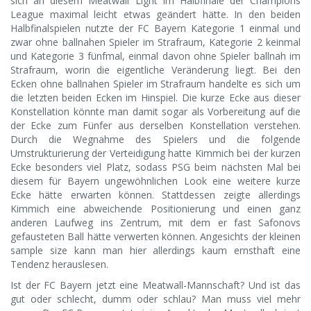
sich an diesem Meatwall Light im Halbfinale der Champions
League maximal leicht etwas geändert hätte. In den beiden
Halbfinalspielen nutzte der FC Bayern Kategorie 1 einmal und
zwar ohne ballnahen Spieler im Strafraum, Kategorie 2 keinmal
und Kategorie 3 fünfmal, einmal davon ohne Spieler ballnah im
Strafraum, worin die eigentliche Veränderung liegt. Bei den
Ecken ohne ballnahen Spieler im Strafraum handelte es sich um
die letzten beiden Ecken im Hinspiel. Die kurze Ecke aus dieser
Konstellation könnte man damit sogar als Vorbereitung auf die
der Ecke zum Fünfer aus derselben Konstellation verstehen.
Durch die Wegnahme des Spielers und die folgende
Umstrukturierung der Verteidigung hatte Kimmich bei der kurzen
Ecke besonders viel Platz, sodass PSG beim nächsten Mal bei
diesem für Bayern ungewöhnlichen Look eine weitere kurze
Ecke hätte erwarten können. Stattdessen zeigte allerdings
Kimmich eine abweichende Positionierung und einen ganz
anderen Laufweg ins Zentrum, mit dem er fast Safonovs
gefausteten Ball hätte verwerten können. Angesichts der kleinen
sample size kann man hier allerdings kaum ernsthaft eine
Tendenz herauslesen.
Ist der FC Bayern jetzt eine Meatwall-Mannschaft? Und ist das
gut oder schlecht, dumm oder schlau? Man muss viel mehr