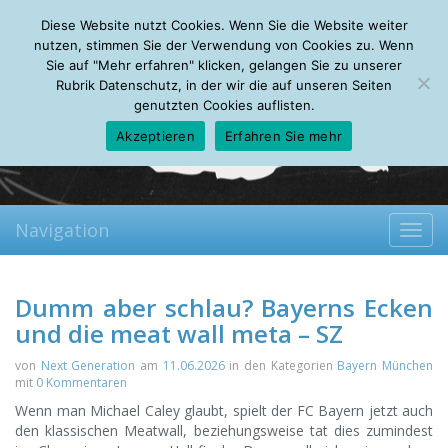
Saturday, 08.08.2026
Diese Website nutzt Cookies. Wenn Sie die Website weiter
Mein Account
About
Autoren
Leseempfehlungen
FAQ
nutzen, stimmen Sie der Verwendung von Cookies zu. Wenn
Sie auf "Mehr erfahren" klicken, gelangen Sie zu unserer
Rubrik Datenschutz, in der wir die auf unseren Seiten
genutzten Cookies auflisten.
Akzeptieren
Erfahren Sie mehr
Navigation
Toggl
navig
Dumm aber schlau? Bayerns Ecken
und die meat wall meta – SZ
von
Next Generation
am
11.06.2026
in den Kategorien
Bayern München
mit
0 Kommentaren
Wenn man Michael Caley glaubt, spielt der FC Bayern jetzt auch
den klassischen Meatwall, beziehungsweise tat dies zumindest