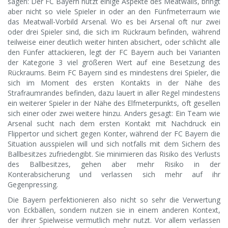
sagen: Der FC Bayern nutzt einige Aspekte des Meatwalls, bringt
aber nicht so viele Spieler in oder an den Fünfmeterraum wie
das Meatwall-Vorbild Arsenal. Wo es bei Arsenal oft nur zwei
oder drei Spieler sind, die sich im Rückraum befinden, während
teilweise einer deutlich weiter hinten absichert, oder schlicht alle
den Fünfer attackieren, legt der FC Bayern auch bei Varianten
der Kategorie 3 viel größeren Wert auf eine Besetzung des
Rückraums. Beim FC Bayern sind es mindestens drei Spieler, die
sich im Moment des ersten Kontakts in der Nähe des
Strafraumrandes befinden, dazu lauert in aller Regel mindestens
ein weiterer Spieler in der Nähe des Elfmeterpunkts, oft gesellen
sich einer oder zwei weitere hinzu. Anders gesagt: Ein Team wie
Arsenal sucht nach dem ersten Kontakt mit Nachdruck ein
Flippertor und sichert gegen Konter, während der FC Bayern die
Situation ausspielen will und sich notfalls mit dem Sichern des
Ballbesitzes zufriedengibt. Sie minimieren das Risiko des Verlusts
des Ballbesitzes, gehen aber mehr Risiko in der
Konterabsicherung und verlassen sich mehr auf ihr
Gegenpressing.
Die Bayern perfektionieren also nicht so sehr die Verwertung
von Eckbällen, sondern nutzen sie in einem anderen Kontext,
der ihrer Spielweise vermutlich mehr nutzt. Vor allem verlassen