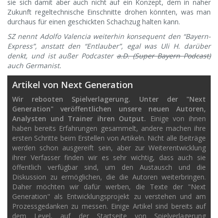
sie sich damit aber auch nicht auf ein Konzept, dem in naher
Zukunft regeltechnische Einschnitte drohen könnten, was man
durchaus für einen geschickten Schachzug halten kann.
SZ nennt Adolfo Valencia weiterhin konsequent den “Bayern-
Express”, anstatt den “Entlauber”, egal was Uli H. darüber
denkt, und ist außer Podcaster
a.D. (Super Bayern Podcast)
auch Germanist.
Artikel von Next Generation
Wir rebooten Spielverlagerung. Unter der "Next
Generation" veröffentlichen unsere neuen Autoren,
Analysten und Trainer ihren Output.
Einige von ihnen
haben bereits Erfahrungen gesammelt, andere machen ihre
ersten Schritte beim Erstellen von Artikeln. Nicht alle Beiträge
werden schon ausgereift sein, aber zur Weiterentwicklung
ihrer Verfasser finden wir es sehr wichtig, dass auch sie
öffentlich verfügbar sind, um den Austausch und die
Diskussion zu ermöglichen, die die Autoren weiterbringen.
Daher möchten wir dafür werben, die Texte der "Next
Generation" als Entwicklungsprojekt zu verstehen und am
Prozessgedanken zu messen. Einige Artikel sind bereits auf
dem Level, auf der Startseite von Spielverlagerung