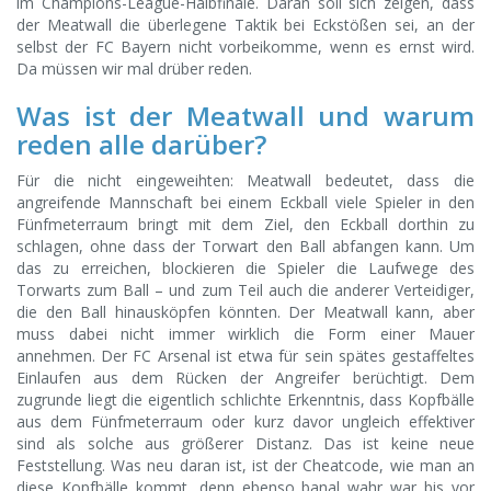
im Champions-League-Halbfinale. Daran soll sich zeigen, dass
der Meatwall die überlegene Taktik bei Eckstößen sei, an der
selbst der FC Bayern nicht vorbeikomme, wenn es ernst wird.
Da müssen wir mal drüber reden.
Was ist der Meatwall und warum
reden alle darüber?
Für die nicht eingeweihten: Meatwall bedeutet, dass die
angreifende Mannschaft bei einem Eckball viele Spieler in den
Fünfmeterraum bringt mit dem Ziel, den Eckball dorthin zu
schlagen, ohne dass der Torwart den Ball abfangen kann. Um
das zu erreichen, blockieren die Spieler die Laufwege des
Torwarts zum Ball – und zum Teil auch die anderer Verteidiger,
die den Ball hinausköpfen könnten. Der Meatwall kann, aber
muss dabei nicht immer wirklich die Form einer Mauer
annehmen. Der FC Arsenal ist etwa für sein spätes gestaffeltes
Einlaufen aus dem Rücken der Angreifer berüchtigt. Dem
zugrunde liegt die eigentlich schlichte Erkenntnis, dass Kopfbälle
aus dem Fünfmeterraum oder kurz davor ungleich effektiver
sind als solche aus größerer Distanz. Das ist keine neue
Feststellung. Was neu daran ist, ist der Cheatcode, wie man an
diese Kopfbälle kommt, denn ebenso banal wahr war bis vor