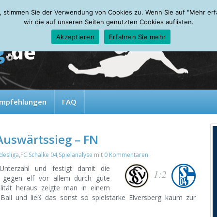
, stimmen Sie der Verwendung von Cookies zu. Wenn Sie auf "Mehr erfah
wir die auf unseren Seiten genutzten Cookies auflisten.
Akzeptieren
Erfahren Sie mehr
mpfehlungen
FAQ
 Auswärtssieg – FN
desliga
,
FC Schalke 04
,
Spielanalyse
mit
0 Kommentaren
Unterzahl und festigt damit die
1:2
 gegen elf vor allem durch gute
ilität heraus zeigte man in einem
 Ball und ließ das sonst so spielstarke Elversberg kaum zur