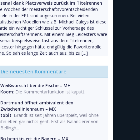
rsenal dank Platzverweis zurück im Titelrennen
ie Wochen der meisterschaftsvorentscheidenden
iele in der EPL sind angekommen. Bei vielen
atistischen Modellen wie z.B. Michael Caleys ist diese
rtie ein wichtiger Schlüssel zur Vorhersage des
isterschaftsrennens. Mit einem Sieg Leicesters wäre
senal beispielsweise fast aus dem Titelrennen,
icester hingegen hätte endgültig die Favoritenrolle
ne. So sah es lange Zeit auch aus; bis zu […]
Die neuesten Kommentare
Weißwurscht bei die Fische – MH
Koom
: Die Kommentarfunktion ist kaputt.
Dortmund öffnet ambivalent den
Zwischenlinienraum – MX
tobit
: Brandt ist seit Jahren überspielt, weil ohne
ihn eben gar nichts geht. Erst als Balancierer von
Bellingh...
Bo henrikisiert die Bayern – MX