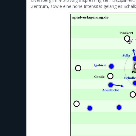
Elversberg im 4-3-3 Angriffspressing sehr disziplinier
Zentrum, sowie eine hohe Intensität gelang es Schalke