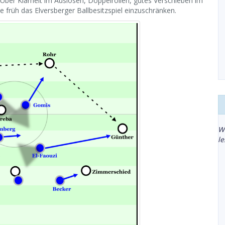
t. Über Klarheit im Auslösen, Doppelrollen, gutes Verschieben im
 früh das Elversberger Ballbesitzspiel einzuschränken.
W
l