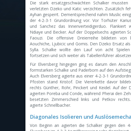
Die stark ersatzgeschwächten Schalker mussten 
verletzten Dzeko und Katic verzichten. Zusätzlich f
Ayhan gesperrt. Dementsprechend nahm Muslic eini
der 4-2-3-1 Grundordnung vor. Vor Torhüter Karius
und Sanchez das Innenverteidigerduo. Flankiert
Ndiaye und Becker. Auf der Doppelsechs agierten Sc
Faouzi. Die offensive Dreierreihe bildeten von 
Aouchiche, Ljubicic und Gomis. Den Dzeko Ersatz als 
Sylla. Schalke wollte den Lauf von acht Spiele
fortsetzen und sich weiter als Tabellenführer absetze
Für Elversberg hingegen ging es darum den Anschlu
formstarken Schalke und Paderborn auf den Aufstiegs
Auch Elversberg agierte aus einer 4-2-3-1 Grundord
Pfosten stand Kristof. Die Viererkette davor bilde
rechts Günther, Rohr, Pinckert und Keidel. Auf der
agierten Poreba und Conde, während Pherai den Zehn
besetzten Zimmerschied links und Petkov rechts
agierte Schnellbacher.
Diagonales Isolieren und Auslösemech
Von Beginn an agierten die Schalker gegen den 4