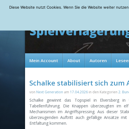
Saturday, 08.08.2026
Diese Website nutzt Cookies. Wenn Sie die Website weiter nutzen
Mein Account
About
Autoren
Lesee
Schalke stabilisiert sich zum
von
Next Generation
am
17.04.2026
in den Kategorien
2. Bun
Schalke gewinnt das Topspiel in Elversberg in 
Tabellenführung. Die Knappen überzeugten im elf
Mechanismen im Angriffspressing. Aus dieser Stab
überzeugenden Auftritt auch gefällige Ansätze mit
Entfaltung kommen.