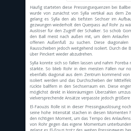
Häufig starteten diese Pressingsequenzen bei Ballbes
wurde von zunächst von Sylla vertikal aus dem Ze
gelang es Sylla den als tiefsten Sechser im Aufba
gezwungen wiederholt den Querpass auf Rohr zu wäh
Auslöser für den Zugriff der Schalker. So schob G
den Ball meist nach außen mit, um dem Anlaufen
offenen Außenfuß zu suchen. Diese diagonale
Rausschieben jedoch weitgehend isoliert. Durch die 
über Pinckert wieder abzudrehen.
Sylla konnte sich so fallen lassen und nahm Poreba
stärkte. So blieb Rohr in den meisten Fällen nur n
ebenfalls diagonal aus dem Zentrum kommend von 
isoliert werden und das Durchschieben der Mittelfe
rückte ballfern in den Sechserraum ein. Diese eng
möglichst direkt in kleinräumigen Überzahlen umz
vielversprechende Ansätze verpasste jedoch größere
El-Faouzis Rolle ist in dieser Pressingauslösung no
seine hohe Intensität stachen in diesen Momenten 
den richtigen Moment, um das Tempo des Anlaufens z
von Rohr gegen das eigene Momentum unterbunden 
gelang es El-Fouzi trotz des weiten Pressingwegs b