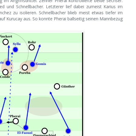
im Angriffsdrittel. Zehner Pherai kontrollierte beide Sechser.
d und Schnellbacher. Letzterer lief dabei zumeist Karius im
hez zu isolieren. Schnellbacher blieb meist etwas tiefer im
 auf Kurucay aus. So konnte Pherai ballseitig seinen Mannbezug