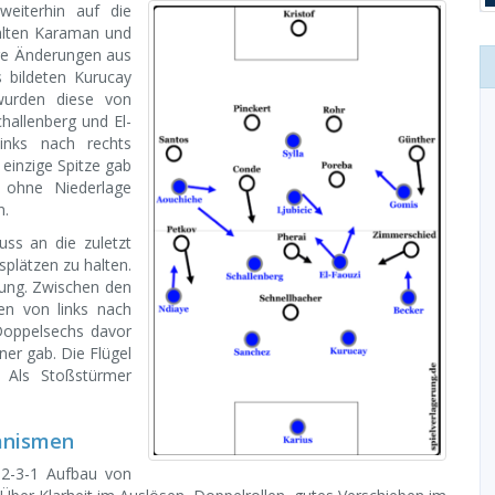
weiterhin auf die
ehlten Karaman und
ge Änderungen aus
 bildeten Kurucay
 wurden diese von
hallenberg und El-
links nach rechts
einzige Spitze gab
n ohne Niederlage
n.
ss an die zuletzt
plätzen zu halten.
nung. Zwischen den
ten von links nach
 Doppelsechs davor
er gab. Die Flügel
. Als Stoßstürmer
anismen
-2-3-1 Aufbau von