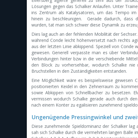
Elversberg agierte generell zu sehr aus der Stru
Lösungen gegen das Schalker Anlaufen. Unter Traine
ins Zentrum als Katalysatoren, um das Tempo im O
hinein zu beschleunigen. Gerade dadurch, dass di
wurden, tat man sich schwer diese Dynamik zu erzeug
Dies lag auch an der fehlenden Mobilität der Sechser.
während Conde leicht höhenversetzt nach rechts agi
aus der letzten Linie abkippend. Speziell von Cond
gewesen. Generell verpasste man es über Verbindu
Verbindungen hinter bzw in die verschiebende Mitte
den Block zu vorhersehbar, wodurch Schalke nie 
Bruchstellen in den Zuständigkeiten entstanden.
Eine Möglichkeit wäre es beispielsweise gewesen C
positionierten Keidel in den Zehnerraum zu komme
sowie Abkippen von Schnellbacher zu besetzen. E
vermissen wodurch Schalke gerade auch durch den 
nach einem Konter zu egalisieren zunehmend spield
Ungenügende Pressingwinkel und zweit
Diese zunehmende Spieldominanz der Schalker lag au
sah sich Schalke durch die vermehrten langen Bälle 