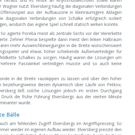
ktur heraus und es fehlte an Rhythmuswechseln sowie klaren
r Wagner nutzt Elversberg häufig die diagonalen Verbindungen
ffensivspiel aus der Aufbauzone in kleinräumigere Ablagen
e diagonalen Verbindungen von Schalke erfolgreich isoliert
en, wodurch das eigene Spiel schnell statisch wirken konnte.
 So agierte Poreba meist als zentrale Sechs vor der Viererkette
erte. Zehner Pherai bespielte dann meist den linken Halbraum
e wären mehr Ausweichbewegungen in die Breite wünschenswert
ngsspieler und etwas höher schiebende Außenverteidiger für
lfeldkette Schalkes zu sorgen. Häufig waren die Lösungen um
mehrere Passwinkel verteidigen musste und so auch keine
onde in die Breite rauskippen zu lassen und über den höher
n beziehungsweise diesen dynamisch über Läufe von Petkov,
lversberg ließ solche Lösungen jedoch im ersten Durchgang
Druck die frühe Führung Elversbergs aus der vierten Minute
ominanter wurde.
e Bälle
ch am fehlenden Zugriff Elversbergs im Angriffspressing. So
immer wieder im eigenen Aufbau wieder. Elversberg presste den