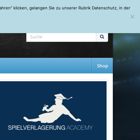
Mein Account
About
Autoren
Leseempfehlungen
FAQ
ren" klicken, gelangen Sie zu unserer Rubrik Datenschutz, in der
Shop