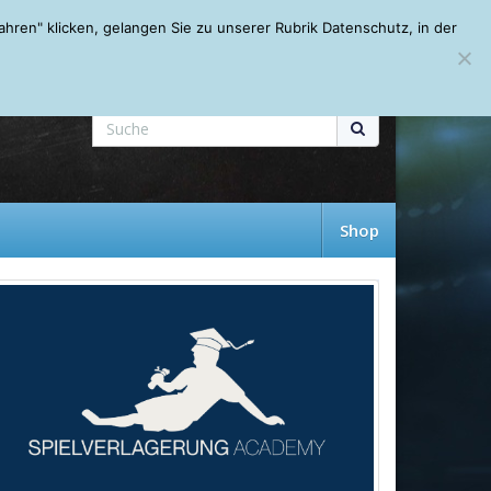
Mein Account
About
Autoren
Leseempfehlungen
FAQ
ren" klicken, gelangen Sie zu unserer Rubrik Datenschutz, in der
Shop