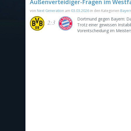
Außenverteidiger-Fragen im Westf
von
Next Generation
am
03.03.2026
in den Kategorien
Bayer
Dortmund gegen Bayern: Das 
2:3
Trotz einer gewissen Instabil
Vorentscheidung im Meister