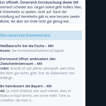
tzt offiziell: Österreich Enttäuschung dieser EM
terreich scheidet aus. Gegen Island geht Kollers Idee,
t Dreierkette zu spielen, nicht auf. Nach der
stellung auf Viererkette gab es eine bessere zweite
lbzeit, die aber am Ende nicht gut genug war.
Die neuesten Kommentare
Weißwurscht bei die Fische – MH
Koom
: Die Kommentarfunktion ist kaputt.
Dortmund öffnet ambivalent den
Zwischenlinienraum – MX
tobit
: Brandt ist seit Jahren überspielt, weil ohne
ihn eben gar nichts geht. Erst als Balancierer von
Bellingh...
Bo henrikisiert die Bayern – MX
AG
: Ja, mein Eindruck war auch immer, dass er
Risiko in Kauf nimmt, um vorne mehr Tore zu
schießen. Ob man d...