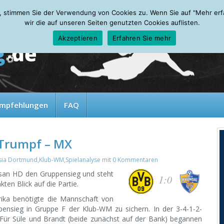
, stimmen Sie der Verwendung von Cookies zu. Wenn Sie auf "Mehr erfah
wir die auf unseren Seiten genutzten Cookies auflisten.
Akzeptieren
Erfahren Sie mehr
mpfehlungen
FAQ
-Trumpf – MX
sia Dortmund
,
Klub-WM
,
Spielanalyse
mit
0 Kommentaren
lsan HD den Gruppensieg und steht
1:0
ten Blick auf die Partie.
ika benötigte die Mannschaft von
ensieg in Gruppe F der Klub-WM zu sichern. In der 3-4-1-2-
ür Süle und Brandt (beide zunächst auf der Bank) begannen