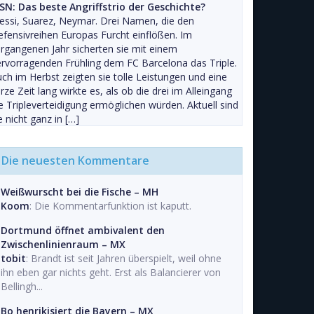
SN: Das beste Angriffstrio der Geschichte?
ssi, Suarez, Neymar. Drei Namen, die den
fensivreihen Europas Furcht einflößen. Im
rgangenen Jahr sicherten sie mit einem
rvorragenden Frühling dem FC Barcelona das Triple.
ch im Herbst zeigten sie tolle Leistungen und eine
rze Zeit lang wirkte es, als ob die drei im Alleingang
e Tripleverteidigung ermöglichen würden. Aktuell sind
e nicht ganz in […]
Die neuesten Kommentare
Weißwurscht bei die Fische – MH
Koom
: Die Kommentarfunktion ist kaputt.
Dortmund öffnet ambivalent den
Zwischenlinienraum – MX
tobit
: Brandt ist seit Jahren überspielt, weil ohne
ihn eben gar nichts geht. Erst als Balancierer von
Bellingh...
Bo henrikisiert die Bayern – MX