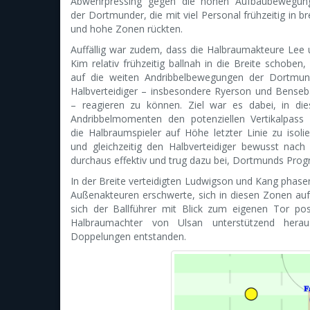
Abwehrpressing gegen die hohen Aufbaubewegun
der Dortmunder, die mit viel Personal frühzeitig in br
und hohe Zonen rückten.
Auffällig war zudem, dass die Halbraumakteure Lee
Kim relativ frühzeitig ballnah in die Breite schoben
auf die weiten Andribbelbewegungen der Dortmun
Halbverteidiger – insbesondere Ryerson und Benseb
– reagieren zu können. Ziel war es dabei, in die
Andribbelmomenten den potenziellen Vertikalpass 
die Halbraumspieler auf Höhe letzter Linie zu isoli
und gleichzeitig den Halbverteidiger bewusst nac
durchaus effektiv und trug dazu bei, Dortmunds Prog
In der Breite verteidigten Ludwigson und Kang phas
Außenakteuren erschwerte, sich in diesen Zonen au
sich der Ballführer mit Blick zum eigenen Tor pos
Halbraumachter von Ulsan unterstützend herau
Doppelungen entstanden.