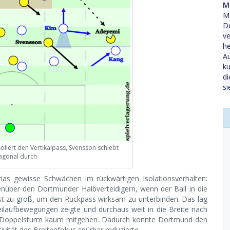
M
Me
De
ve
he
Au
ku
di
si
soliert den Vertikalpass, Svensson schiebt
agonal durch
ias gewisse Schwächen im rückwärtigen Isolationsverhalten:
nüber den Dortmunder Halbverteidigern, wenn der Ball in die
st zu groß, um den Rückpass wirksam zu unterbinden. Das lag
eilaufbewegungen zeigte und durchaus weit in die Breite nach
 Doppelsturm kaum mitgehen. Dadurch konnte Dortmund den
tivität des Breitenfokus spürbar reduzierte.