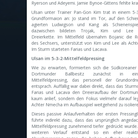
Ryerson und Adeyemi. Jamie Bynoe-Gittens fehlte kra
Ulsan unter Trainer Pan-Gon Kim trat in einem 5-3
Grundformaion an: Jo stand im Tor, auf den Schie
agierten Ludwigson und Kang als Schienenspiel
dazwischen bildeten Trojak, Kim und Lee 
Dreierkette. Im Mittelfeld übernahm Bojanic die R
des Sechsers, unterstützt von Kim und Lee als Acht
Im Sturm starteten Farias und Lacava.
Ulsan im 5-3-2-Mittelfeldpressing
Wie zu erwarten, formierten sich die Südkoreaner 
Dortmunder Ballbesitz zunächst in ei
Mittelfeldpressing, das personell der Grundordn
entsprach. Auffällig war dabei direkt, dass das Stur
Farias und Lacava den Dreieraufbau der Dortmun
kaum anlief, sondern den Fokus vielmehr darauf le
Achter Nmecha im Aufbauspiel weitgehend zu isoliere
Dieses passive Anlaufverhalten der ersten Pressingl
führte indirekt dazu, dass das ursprünglich angeda
Mittelfeldpressing zunehmend tiefer gedrückt wurde
weiteren Verlauf entstand so ein eher reakti