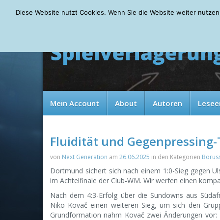
Friday, 07.08.2026
Diese Website nutzt Cookies. Wenn Sie die Website weiter nutzen
Mein Account
About
Autoren
Lesee
Fluidität und Gegenpressing
von
Next Generation
am
26.06.2025
in den Kategorien
Borus
Dortmund sichert sich nach einem 1:0-Sieg gegen U
im Achtelfinale der Club-WM. Wir werfen einen kompak
Nach dem 4:3-Erfolg über die Sundowns aus Südafr
Niko Kovač einen weiteren Sieg, um sich den Grupp
Grundformation nahm Kovač zwei Änderungen vor: F