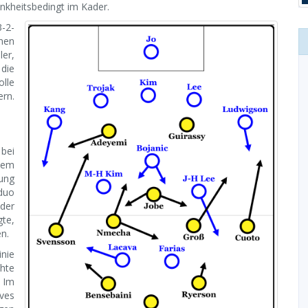
nkheitsbedingt im Kader.
-2-
nen
er,
die
olle
ern.
bei
nem
ung
mduo
der
gte,
n.
inie
chte
. Im
ves