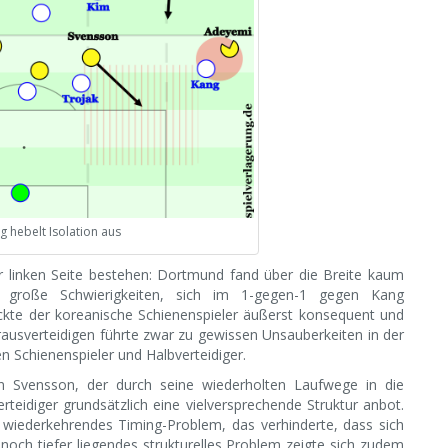
g hebelt Isolation aus
r linken Seite bestehen: Dortmund fand über die Breite kaum
e große Schwierigkeiten, sich im 1-gegen-1 gegen Kang
ckte der koreanische Schienenspieler äußerst konsequent und
ausverteidigen führte zwar zu gewissen Unsauberkeiten in der
n Schienenspieler und Halbverteidiger.
n Svensson, der durch seine wiederholten Laufwege in die
eidiger grundsätzlich eine vielversprechende Struktur anbot.
wiederkehrendes Timing-Problem, das verhinderte, dass sich
noch tiefer liegendes strukturelles Problem zeigte sich zudem