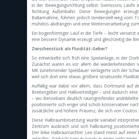
in der Bewegungsrichtung selbst: Svenssons Läufe e
Richtung Außenbahn. Diese Bewegungen erzeugten
Ballannahme, führten jedoch tendenziell weg vom Tor.
mühelos abdrängen und eine Weiterverarbeitung zum
Ein bogenförmiger Lauf in die Tiefe – leicht versetzt
eine bessere Dynamik erzeugt und gleichzeitig die Bin
Zwischenstück als Fluidität-Geber?
So entwickelte sich früh eine Spielanlage, in der Do
Zunächst waren es vor allem die wiederkehrenden Ver
Mit zunehmender Spieldauer verlagerte sich der Schwe
weil sich dort eine etwas größere strukturelle Fluiditä
Auffällig war dabei vor allem, dass Dortmund auf d
Breitengeber und Halbverteidiger – und dadurch eine d
– wo Bensebaini deutlich raumgreifender andribbelte 
positionierte sich enger und schob konservativer n
zusätzliche und höhere Präsenz, die sich von Coutos B
Diese Halbraumbesetzung wurde variabel interpretie
Zentrum ausbrach und sich halbräumig positioniert
Der linke Halbraumachter Lee stand meist auf einer Li
anlaufen. Dadurch kam er kaum in einen wirksamen 