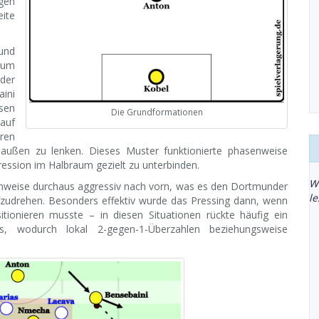
gen
eite
 und
, um
der
aini
sen
Die Grundformationen
auf
eren
h außen zu lenken. Dieses Muster funktionierte phasenweise
ression im Halbraum gezielt zu unterbinden.
W
enweise durchaus aggressiv nach vorn, was es den Dortmunder
l
fzudrehen. Besonders effektiv wurde das Pressing dann, wenn
itionieren musste – in diesen Situationen rückte häufig ein
s, wodurch lokal 2-gegen-1-Überzahlen beziehungsweise