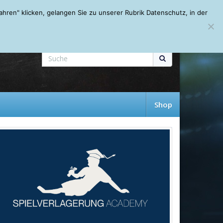
Mein Account
About
Autoren
Leseempfehlungen
FAQ
ren" klicken, gelangen Sie zu unserer Rubrik Datenschutz, in der
Shop