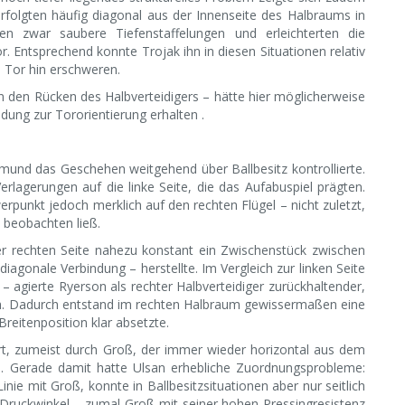
rfolgten häufig diagonal aus der Innenseite des Halbraums in
 zwar saubere Tiefenstaffelungen und erleichterten die
 Entsprechend konnte Trojak ihn in diesen Situationen relativ
 Tor hin erschweren.
 in den Rücken des Halbverteidigers – hätte hier möglicherweise
dung zur Tororientierung erhalten .
rtmund das Geschehen weitgehend über Ballbesitz kontrollierte.
lagerungen auf die linke Seite, die das Aufabuspiel prägten.
rpunkt jedoch merklich auf den rechten Flügel – nicht zuletzt,
t beobachten ließ.
er rechten Seite nahezu konstant ein Zwischenstück zwischen
iagonale Verbindung – herstellte. Im Vergleich zur linken Seite
– agierte Ryerson als rechter Halbverteidiger zurückhaltender,
ach. Dadurch entstand im rechten Halbraum gewissermaßen eine
reitenposition klar absetzte.
rt, zumeist durch Groß, der immer wieder horizontal aus dem
e. Gerade damit hatte Ulsan erhebliche Zuordnungsprobleme:
nie mit Groß, konnte in Ballbesitzsituationen aber nur seitlich
Druckwinkel – zumal Groß mit seiner hohen Pressingresistenz