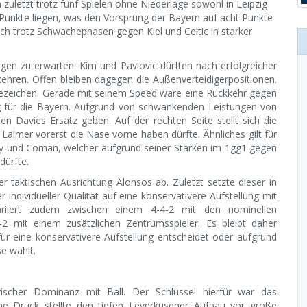
zuletzt trotz fünf Spielen ohne Niederlage sowohl in Leipzig
unkte liegen, was den Vorsprung der Bayern auf acht Punkte
ch trotz Schwächephasen gegen Kiel und Celtic in starker
gen zu erwarten. Kim und Pavlovic dürften nach erfolgreicher
kkehren. Offen bleiben dagegen die Außenverteidigerpositionen.
agezeichen. Gerade mit seinem Speed wäre eine Rückkehr gegen
 für die Bayern. Aufgrund von schwankenden Leistungen von
en Davies Ersatz geben. Auf der rechten Seite stellt sich die
aimer vorerst die Nase vorne haben dürfte. Ähnliches gilt für
ry und Coman, welcher aufgrund seiner Stärken im 1gg1 gegen
dürfte.
r taktischen Ausrichtung Alonsos ab. Zuletzt setzte dieser in
individueller Qualität auf eine konservativere Aufstellung mit
variiert zudem zwischen einem 4-4-2 mit den nominellen
-2 mit einem zusätzlichen Zentrumsspieler. Es bleibt daher
ür eine konservativere Aufstellung entscheidet oder aufgrund
e wählt.
ischer Dominanz mit Ball. Der Schlüssel hierfür war das
e Druck stellte den tiefen Leverkusener Aufbau vor große