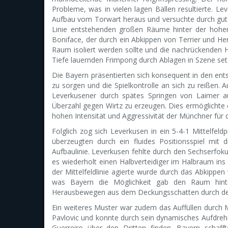
Probleme, was in vielen lagen Bällen resultierte. L
Aufbau vom Torwart heraus und versuchte durch gut vo
Linie entstehenden großen Räume hinter der hohen
Boniface, der durch ein Abkippen von Terrier und 
Raum isoliert werden sollte und die nachrückenden
Tiefe lauernden Frimpong durch Ablagen in Szene setz
Die Bayern präsentierten sich konsequent in den ent
zu sorgen und die Spielkontrolle an sich zu reißen.
Leverkusener durch spätes Springen von Laimer a
Überzahl gegen Wirtz zu erzeugen. Dies ermöglichte e
hohen Intensität und Aggressivität der Münchner für 
Folglich zog sich Leverkusen in ein 5-4-1 Mittelfeld
überzeugten durch ein fluides Positionsspiel mit 
Aufbaulinie. Leverkusen fehlte durch den Sechserfok
es wiederholt einen Halbverteidiger im Halbraum ins 
der Mittelfeldlinie agierte wurde durch das Abkipp
was Bayern die Möglichkeit gab den Raum hinter
Herausbewegen aus dem Deckungsschatten durch den 
Ein weiteres Muster war zudem das Auffüllen durch M
Pavlovic und konnte durch sein dynamisches Aufdreh
Guerreiro über den Dritten finden. Bayern schaff