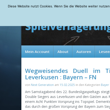
Saturday, 08.08.2026
Diese Website nutzt Cookies. Wenn Sie die Website weiter nutzen
Mein Account
About
Autoren
Lesee
Wegweisendes Duell im T
Leverkusen : Bayern – FN
von
Next Generation
am
15.02.2025
in den Kategorien
Bayer
Am Samstagabend des 22. Bundesligaspieltags steigt
Double Siegers aus Leverkusen und den Gästen aus M
einem Acht Punkten Vorsprung ins Topspiel. Dement
das durch den großen Vorsprung der Bayern zum Siege