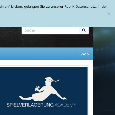
Mein Account
About
Autoren
Leseempfehlungen
FAQ
ren" klicken, gelangen Sie zu unserer Rubrik Datenschutz, in der
Shop