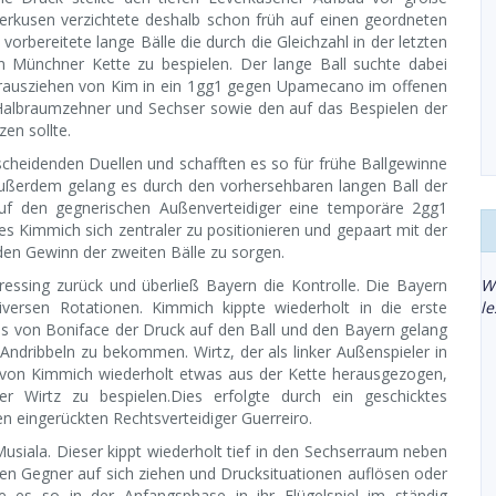
everkusen verzichtete deshalb schon früh auf einen geordneten
rbereitete lange Bälle die durch die Gleichzahl in der letzten
 Münchner Kette zu bespielen. Der lange Ball suchte dabei
Herausziehen von Kim in ein 1gg1 gegen Upamecano im offenen
 Halbraumzehner und Sechser sowie den auf das Bespielen der
en sollte.
scheidenden Duellen und schafften es so für frühe Ballgewinne
 Außerdem gelang es durch den vorhersehbaren langen Ball der
uf den gegnerischen Außenverteidiger eine temporäre 2gg1
s Kimmich sich zentraler zu positionieren und gepaart mit der
den Gewinn der zweiten Bälle zu sorgen.
pressing zurück und überließ Bayern die Kontrolle. Die Bayern
W
diversen Rotationen. Kimmich kippte wiederholt in die erste
l
us von Boniface der Druck auf den Ball und den Bayern gelang
Andribbeln zu bekommen. Wirtz, der als linker Außenspieler in
en von Kimmich wiederholt etwas aus der Kette herausgezogen,
 Wirtz zu bespielen.Dies erfolgte durch ein geschicktes
eingerückten Rechtsverteidiger Guerreiro.
usiala. Dieser kippt wiederholt tief in den Sechserraum neben
en Gegner auf sich ziehen und Drucksituationen auflösen oder
te es so in der Anfangsphase in ihr Flügelspiel im ständig