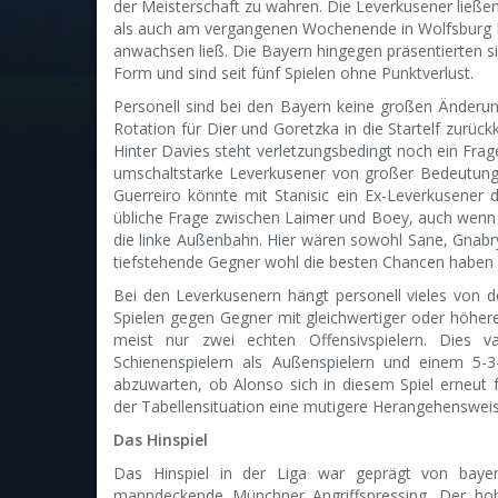
der Meisterschaft zu wahren. Die Leverkusener ließen 
als auch am vergangenen Wochenende in Wolfsburg P
anwachsen ließ. Die Bayern hingegen präsentierten si
Form und sind seit fünf Spielen ohne Punktverlust.
Personell sind bei den Bayern keine großen Änderun
Rotation für Dier und Goretzka in die Startelf zurüc
Hinter Davies steht verletzungsbedingt noch ein Fr
umschaltstarke Leverkusener von großer Bedeutung
Guerreiro könnte mit Stanisic ein Ex-Leverkusener d
übliche Frage zwischen Laimer und Boey, auch wenn L
die linke Außenbahn. Hier wären sowohl Sane, Gnab
tiefstehende Gegner wohl die besten Chancen haben 
Bei den Leverkusenern hängt personell vieles von de
Spielen gegen Gegner mit gleichwertiger oder höherer 
meist nur zwei echten Offensivspielern. Dies 
Schienenspielern als Außenspielern und einem 5-3
abzuwarten, ob Alonso sich in diesem Spiel erneut f
der Tabellensituation eine mutigere Herangehensweis
Das Hinspiel
Das Hinspiel in der Liga war geprägt von bayer
manndeckende Münchner Angriffspressing. Der hoh