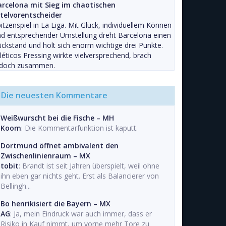
arcelona mit Sieg im chaotischen
itelvorentscheider
itzenspiel in La Liga. Mit Glück, individuellem Können
d entsprechender Umstellung dreht Barcelona einen
ckstand und holt sich enorm wichtige drei Punkte.
léticos Pressing wirkte vielversprechend, brach
edoch zusammen.
Die neuesten Kommentare
Weißwurscht bei die Fische – MH
Koom
: Die Kommentarfunktion ist kaputt.
Dortmund öffnet ambivalent den
Zwischenlinienraum – MX
tobit
: Brandt ist seit Jahren überspielt, weil ohne
ihn eben gar nichts geht. Erst als Balancierer von
Bellingh...
Bo henrikisiert die Bayern – MX
AG
: Ja, mein Eindruck war auch immer, dass er
Risiko in Kauf nimmt, um vorne mehr Tore zu