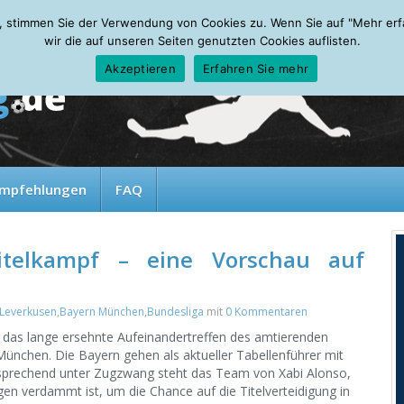
, stimmen Sie der Verwendung von Cookies zu. Wenn Sie auf "Mehr erfah
wir die auf unseren Seiten genutzten Cookies auflisten.
Akzeptieren
Erfahren Sie mehr
mpfehlungen
FAQ
itelkampf – eine Vorschau auf
 Leverkusen
,
Bayern München
,
Bundesliga
mit
0 Kommentaren
 das lange ersehnte Aufeinandertreffen des amtierenden
ünchen. Die Bayern gehen als aktueller Tabellenführer mit
sprechend unter Zugzwang steht das Team von Xabi Alonso,
n verdammt ist, um die Chance auf die Titelverteidigung in