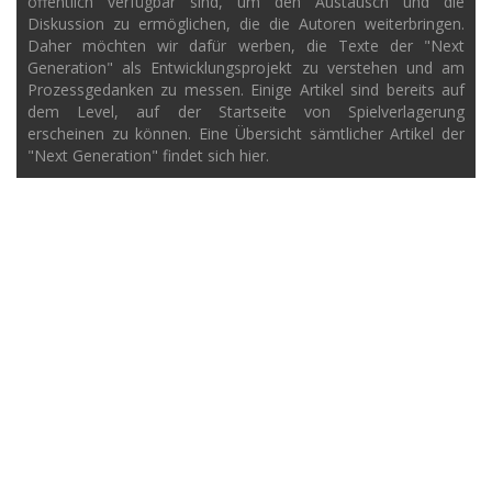
öffentlich verfügbar sind, um den Austausch und die
Diskussion zu ermöglichen, die die Autoren weiterbringen.
Daher möchten wir dafür werben, die Texte der "Next
Generation" als Entwicklungsprojekt zu verstehen und am
Prozessgedanken zu messen. Einige Artikel sind bereits auf
dem Level, auf der Startseite von Spielverlagerung
erscheinen zu können. Eine Übersicht sämtlicher Artikel der
"Next Generation" findet sich hier.