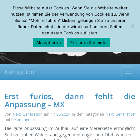
Sunday, 09.08.2026
Diese Website nutzt Cookies. Wenn Sie die Website weiter
Mein Account
About
Autoren
Leseempfehlungen
FAQ
nutzen, stimmen Sie der Verwendung von Cookies zu. Wenn
Sie auf "Mehr erfahren" klicken, gelangen Sie zu unserer
Rubrik Datenschutz, in der wir die auf unseren Seiten
genutzten Cookies auflisten.
Akzeptieren
Erfahren Sie mehr
Navigation
Toggl
navig
Erst furios, dann fehlt die
Anpassung – MX
von
Next Generation
am
17.06.2024
in den Kategorien
Next Generation
mit
0 Kommentaren
Die gute Anpassung im Aufbau auf eine Viererkette ermöglicht
Serbien zähen Widerstand gegen den englischen Titelfavoriten –