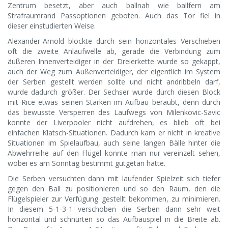
Zentrum besetzt, aber auch ballnah wie ballfern am
Strafraumrand Passoptionen geboten. Auch das Tor fiel in
dieser einstudierten Weise.
Alexander-Arnold blockte durch sein horizontales Verschieben
oft die zweite Anlaufwelle ab, gerade die Verbindung zum
äußeren Innenverteidiger in der Dreierkette wurde so gekappt,
auch der Weg zum Außenverteidiger, der eigentlich im System
der Serben gestellt werden sollte und nicht andribbeln darf,
wurde dadurch größer. Der Sechser wurde durch diesen Block
mit Rice etwas seinen Stärken im Aufbau beraubt, denn durch
das bewusste Versperren des Laufwegs von Milenkovic-Savic
konnte der Liverpooler nicht aufdrehen, es blieb oft bei
einfachen Klatsch-Situationen. Dadurch kam er nicht in kreative
Situationen im Spielaufbau, auch seine langen Bälle hinter die
Abwehrreihe auf den Flügel konnte man nur vereinzelt sehen,
wobei es am Sonntag bestimmt gutgetan hätte.
Die Serben versuchten dann mit laufender Spielzeit sich tiefer
gegen den Ball zu positionieren und so den Raum, den die
Flügelspieler zur Verfügung gestellt bekommen, zu minimieren.
In diesem 5-1-3-1 verschoben die Serben dann sehr weit
horizontal und schnürten so das Aufbauspiel in die Breite ab.