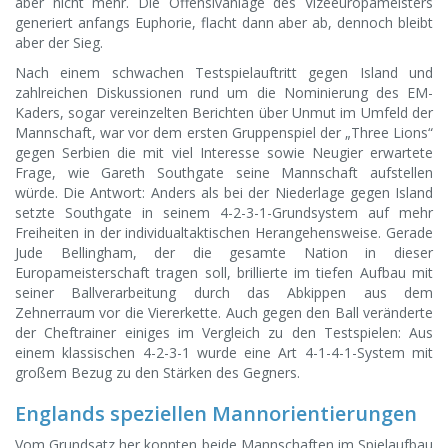
aber nicht mehr. Die Offensivanlage des Vizeeuropameisters
generiert anfangs Euphorie, flacht dann aber ab, dennoch bleibt
aber der Sieg.
Nach einem schwachen Testspielauftritt gegen Island und
zahlreichen Diskussionen rund um die Nominierung des EM-
Kaders, sogar vereinzelten Berichten über Unmut im Umfeld der
Mannschaft, war vor dem ersten Gruppenspiel der „Three Lions“
gegen Serbien die mit viel Interesse sowie Neugier erwartete
Frage, wie Gareth Southgate seine Mannschaft aufstellen
würde. Die Antwort: Anders als bei der Niederlage gegen Island
setzte Southgate in seinem 4-2-3-1-Grundsystem auf mehr
Freiheiten in der individualtaktischen Herangehensweise. Gerade
Jude Bellingham, der die gesamte Nation in dieser
Europameisterschaft tragen soll, brillierte im tiefen Aufbau mit
seiner Ballverarbeitung durch das Abkippen aus dem
Zehnerraum vor die Viererkette. Auch gegen den Ball veränderte
der Cheftrainer einiges im Vergleich zu den Testspielen: Aus
einem klassischen 4-2-3-1 wurde eine Art 4-1-4-1-System mit
großem Bezug zu den Stärken des Gegners.
Englands speziellen Mannorientierungen
Vom Grundsatz her konnten beide Mannschaften im Spielaufbau