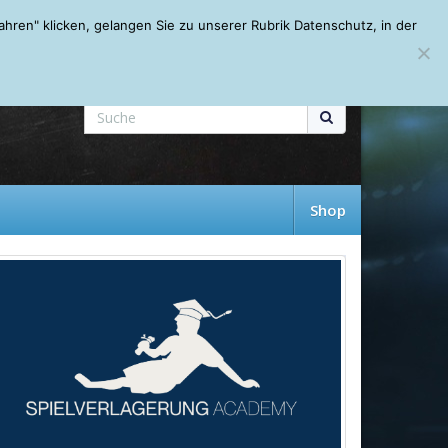
Mein Account
About
Autoren
Leseempfehlungen
FAQ
ren" klicken, gelangen Sie zu unserer Rubrik Datenschutz, in der
Shop