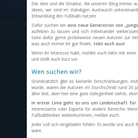
Die Idee und die Struktur, die unseren Blog immer a
Ideen, wir sind im ständigen Austausch untereinan
Entwicklung des Fußballs nutzen.
Dafür suchen wir
eine neue Generation von „jung
aufleben zu lassen und sich miteinander weiterzue
Seite dafür gerne probeweise neuen Autoren zur Verfü
was auch immer ihr gut findet,
tobt euch aus!
Wenn ihr Interesse habt, meldet euch bitte mit einer
und stellt euch kurz vor.
Wen suchen wir?
Grundsätzlich gibt es keinerlei Einschränkungen, ins
wurde, waren die Autoren im Durchschnitt rund 20 Ja
älter bist, aber hier eine gute Gelegenheit siehst, eben
In erster Linie geht es uns um Leidenschaft für 
Interessierte oder Experte für andere Bereiche: Wenn 
Fußballdenken weiterkommen, meldet euch.
Jeder soll sich eingeladen fühlen. Es würde uns auch 
wäre.