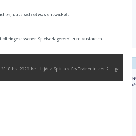
lichen,
dass sich etwas entwickelt.
 alteingesessenen Spielverlagerern) zum Austausch.
2018 bis 2020 bei Hajduk Split als Co-Trainer in der 2. Liga
W
l