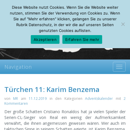
Thursday, 06.08.2026
Diese Website nutzt Cookies. Wenn Sie die Website weiter
Mein Account
About
Autoren
Leseempfehlungen
FAQ
nutzen, stimmen Sie der Verwendung von Cookies zu. Wenn
Sie auf "Mehr erfahren" klicken, gelangen Sie zu unserer
Rubrik Datenschutz, in der wir die auf unseren Seiten
genutzten Cookies auflisten.
Akzeptieren
Erfahren Sie mehr
Navigation
Toggl
navig
Türchen 11: Karim Benzema
von
MR
am
11.12.2019
in den Kategorien
Adventskalender
mit
2
Kommentaren
Der große Schatten Cristiano Ronaldos hat ja vielen Spieler der
Serien-CL-Sieger von Real ein wenig der Aufmerksamkeit
verwährt, die ihnen angemessen gewesen wären. Wer auch im
taktischen Sinne in seinem Schatten agierte, ist Karim Benzema.