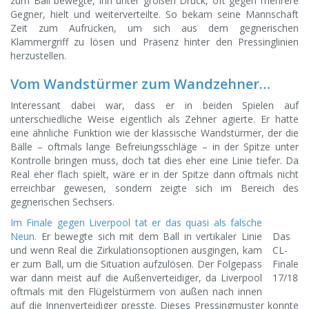
zum Ball bewegte, ihn unter großen Druck, oft gegen mehrere
Gegner, hielt und weiterverteilte. So bekam seine Mannschaft
Zeit zum Aufrücken, um sich aus dem gegnerischen
Klammergriff zu lösen und Präsenz hinter den Pressinglinien
herzustellen.
Vom Wandstürmer zum Wandzehner…
Interessant dabei war, dass er in beiden Spielen auf
unterschiedliche Weise eigentlich als Zehner agierte. Er hatte
eine ähnliche Funktion wie der klassische Wandstürmer, der die
Bälle – oftmals lange Befreiungsschläge – in der Spitze unter
Kontrolle bringen muss, doch tat dies eher eine Linie tiefer. Da
Real eher flach spielt, wäre er in der Spitze dann oftmals nicht
erreichbar gewesen, sondern zeigte sich im Bereich des
gegnerischen Sechsers.
Im Finale gegen Liverpool tat er das quasi als falsche
Neun.
Er bewegte sich mit dem Ball in vertikaler Linie
Das
und wenn Real die Zirkulationsoptionen ausgingen, kam
CL-
er zum Ball, um die Situation aufzulösen. Der Folgepass
Finale
war dann meist auf die Außenverteidiger, da Liverpool
17/18
oftmals mit den Flügelstürmern von außen nach innen
auf die Innenverteidiger presste. Dieses Pressingmuster konnte