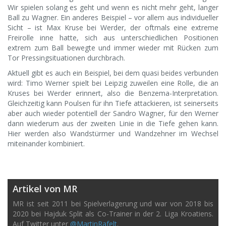
Wir spielen solang es geht und wenn es nicht mehr geht, langer
Ball zu Wagner. Ein anderes Beispiel – vor allem aus individueller
Sicht – ist Max Kruse bei Werder, der oftmals eine extreme
Freirolle inne hatte, sich aus unterschiedlichen Positionen
extrem zum Ball bewegte und immer wieder mit Rücken zum
Tor Pressingsituationen durchbrach.
Aktuell gibt es auch ein Beispiel, bei dem quasi beides verbunden
wird: Timo Werner spielt bei Leipzig zuweilen eine Rolle, die an
Kruses bei Werder erinnert, also die Benzema-Interpretation.
Gleichzeitig kann Poulsen für ihn Tiefe attackieren, ist seinerseits
aber auch wieder potentiell der Sandro Wagner, für den Werner
dann wiederum aus der zweiten Linie in die Tiefe gehen kann.
Hier werden also Wandstürmer und Wandzehner im Wechsel
miteinander kombiniert.
Artikel von MR
MR ist seit 2011 bei Spielverlagerung und war von 2018 bis
2020 bei Hajduk Split als Co-Trainer in der 2. Liga Kroatiens.
Auf Twitter unter
@MartinRafelt
.