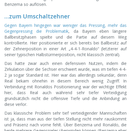
Benzema so auflösen.
…zum Umschaltzehner
Gegen Bayern hingegen war weniger das Pressing, mehr das
Gegenpressing die Problematik
, da Bayern eben längere
Ballbesitzphasen spielte und die Partie auf diesem Weg
kontrollierte. Hier positionierte er sich bereits bei Ballbesitz auf
der Zehnerposition in einer Art „4-4-1-Ronaldo“ (letzterer auf
seiner typischen Halbstürmerposition, nicht klassisch zentral).
Das hatte zwar auch einen defensiven Nutzen, indem die
Zirkulation über die Sechser erschwert wurde, was im tiefen 4-4-
2 ja sogar Standard ist. Hier war das allerdings sekundär, denn
Real bekam ohnehin in diesem Bereich wenig Zugriff. In
Verbindung mit Ronaldos Positionierung war der wichtige Effekt
hier, dass Real auch während sehr tiefer Verteidigung
grundsätzlich nicht die offensive Tiefe und die Anbindung an
diese verlor.
Das klassische Problem sehr tief verteidigender Mannschaften
ist ja, dass man aus der tiefen Stellung nicht mehr rauskommt
und Präsenz nach vorne fehlt. Über Benzema und Ronaldo, die
beide mehrere Gegenspieler überwinden können (Benzema eher