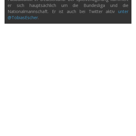
er sich hauptsächlich um die Bundesliga und die
Nationalmannschaft. Er ist auch bei Twitter aktiv
unter
@TobiasEscher
.