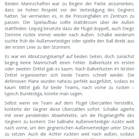
Beiden Mannschaften war zu Beginn der Partie anzumerken,
dass sie hohen Respekt vor der Verteidigung des Gegners
hatten. Sie vermieden es, in die Pressingfallen im Zentrum zu
passen. Der Spielaufbau sollte stattdessen über die Außen
stattfinden. Leipzig besetzte dazu die Flügel doppelt, auch Diego
Demme rückte immer wieder nach Außen. Schalke wiederum
suchte früh die Außenverteidiger oder spielte den Ball direkt aus
der ersten Linie zu den Stürmern.
Es war ein Abnutzungskampf auf beiden Seiten, doch zunächst
beging keine Mannschaft einen Fehler. Ballverluste im ersten
oder zweiten Drittel gab es kaum. Nach Ballverlusten im letzten
Drittel organisierten sich beide Teams schnell wieder. Die
defensiven Pläne wurden nahezu perfekt ausgeführt, sodass es
kaum Mittel gab für beide Teams, nach vorne zu rücken –
typisch Bundesliga, könnte man sagen.
Selbst wenn ein Team auf dem Flügel Überzahlen herstellte,
konterte der Gegner diese Überzahlen sofort. Schalke agierte
mit einer pendelnden Abwehrkette, um die Flügelangriffe des
Gegners zu kontern: Der ballnahe Außenverteidiger rückte weit
nach vorne, um den gegnerischen Außenverteidiger unter Druck
zu setzen. Auch die Achter rückten weit nach außen, sodass