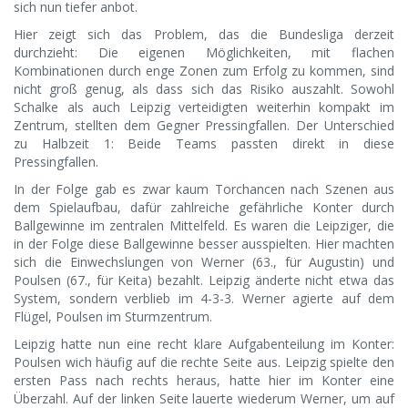
sich nun tiefer anbot.
Hier zeigt sich das Problem, das die Bundesliga derzeit
durchzieht: Die eigenen Möglichkeiten, mit flachen
Kombinationen durch enge Zonen zum Erfolg zu kommen, sind
nicht groß genug, als dass sich das Risiko auszahlt. Sowohl
Schalke als auch Leipzig verteidigten weiterhin kompakt im
Zentrum, stellten dem Gegner Pressingfallen. Der Unterschied
zu Halbzeit 1: Beide Teams passten direkt in diese
Pressingfallen.
In der Folge gab es zwar kaum Torchancen nach Szenen aus
dem Spielaufbau, dafür zahlreiche gefährliche Konter durch
Ballgewinne im zentralen Mittelfeld. Es waren die Leipziger, die
in der Folge diese Ballgewinne besser ausspielten. Hier machten
sich die Einwechslungen von Werner (63., für Augustin) und
Poulsen (67., für Keita) bezahlt. Leipzig änderte nicht etwa das
System, sondern verblieb im 4-3-3. Werner agierte auf dem
Flügel, Poulsen im Sturmzentrum.
Leipzig hatte nun eine recht klare Aufgabenteilung im Konter:
Poulsen wich häufig auf die rechte Seite aus. Leipzig spielte den
ersten Pass nach rechts heraus, hatte hier im Konter eine
Überzahl. Auf der linken Seite lauerte wiederum Werner, um auf