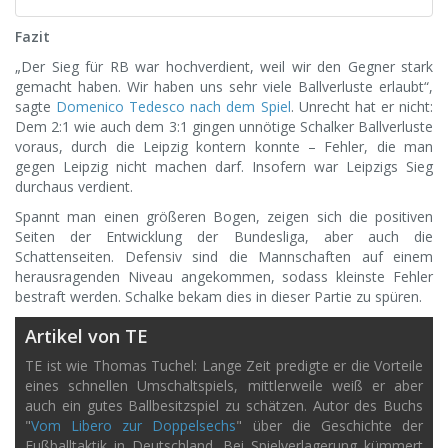
Fazit
„Der Sieg für RB war hochverdient, weil wir den Gegner stark
gemacht haben. Wir haben uns sehr viele Ballverluste erlaubt“,
sagte
Domenico Tedesco nach dem Spiel
. Unrecht hat er nicht:
Dem 2:1 wie auch dem 3:1 gingen unnötige Schalker Ballverluste
voraus, durch die Leipzig kontern konnte – Fehler, die man
gegen Leipzig nicht machen darf. Insofern war Leipzigs Sieg
durchaus verdient.
Spannt man einen größeren Bogen, zeigen sich die positiven
Seiten der Entwicklung der Bundesliga, aber auch die
Schattenseiten. Defensiv sind die Mannschaften auf einem
herausragenden Niveau angekommen, sodass kleinste Fehler
bestraft werden. Schalke bekam dies in dieser Partie zu spüren.
Artikel von TE
TE ist wie Thomas Tuchel: Lange Zeit predigte er die Vorteile
eines schnellen Umschaltspiels, mittlerweile weiß er aber
auch ein gutes Ballbesitzspiel zu schätzen. Autor des Buchs
"
Vom Libero zur Doppelsechs
" über die Geschichte der
Fußballtaktik in Deutschland. Bei Spielverlagerung kümmert