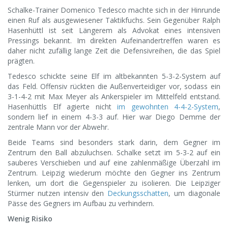
Schalke-Trainer Domenico Tedesco machte sich in der Hinrunde
einen Ruf als ausgewiesener Taktikfuchs. Sein Gegenüber Ralph
Hasenhüttl ist seit Längerem als Advokat eines intensiven
Pressings bekannt. Im direkten Aufeinandertreffen waren es
daher nicht zufällig lange Zeit die Defensivreihen, die das Spiel
prägten.
Tedesco schickte seine Elf im altbekannten 5-3-2-System auf
das Feld. Offensiv rückten die Außenverteidiger vor, sodass ein
3-1-4-2 mit Max Meyer als Ankerspieler im Mittelfeld entstand.
Hasenhüttls Elf agierte nicht
im gewohnten 4-4-2-System
,
sondern lief in einem 4-3-3 auf. Hier war Diego Demme der
zentrale Mann vor der Abwehr.
Beide Teams sind besonders stark darin, dem Gegner im
Zentrum den Ball abzuluchsen. Schalke setzt im 5-3-2 auf ein
sauberes Verschieben und auf eine zahlenmäßige Überzahl im
Zentrum. Leipzig wiederum möchte den Gegner ins Zentrum
lenken, um dort die Gegenspieler zu isolieren. Die Leipziger
Stürmer nutzen intensiv den
Deckungsschatten
, um diagonale
Pässe des Gegners im Aufbau zu verhindern.
Wenig Risiko