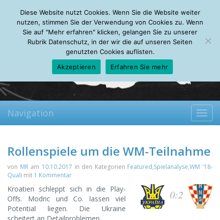
Saturday, 08.08.2026
Diese Website nutzt Cookies. Wenn Sie die Website weiter
Mein Account
About
Autoren
Leseempfehlungen
FAQ
nutzen, stimmen Sie der Verwendung von Cookies zu. Wenn
Sie auf "Mehr erfahren" klicken, gelangen Sie zu unserer
Rubrik Datenschutz, in der wir die auf unseren Seiten
genutzten Cookies auflisten.
Akzeptieren
Erfahren Sie mehr
Navigation
Toggl
navig
Rollenspiele um die WM-Teilnahme
von
MR
am
10.10.2017
in den Kategorien
Featured
,
Spielanalyse
,
WM '18-
Quali
mit
1 Kommentar
Kroatien schleppt sich in die Play-
0:2
Offs. Modric und Co. lassen viel
Potential liegen. Die Ukraine
scheitert an Detailproblemen.