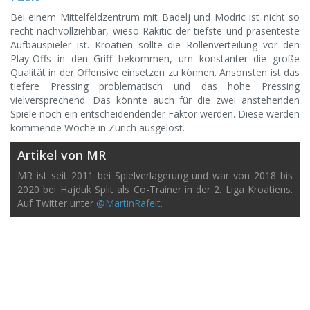
Bei einem Mittelfeldzentrum mit Badelj und Modric ist nicht so
recht nachvollziehbar, wieso Rakitic der tiefste und präsenteste
Aufbauspieler ist. Kroatien sollte die Rollenverteilung vor den
Play-Offs in den Griff bekommen, um konstanter die große
Qualität in der Offensive einsetzen zu können. Ansonsten ist das
tiefere Pressing problematisch und das hohe Pressing
vielversprechend. Das könnte auch für die zwei anstehenden
Spiele noch ein entscheidendender Faktor werden. Diese werden
kommende Woche in Zürich ausgelost.
Artikel von MR
MR ist seit 2011 bei Spielverlagerung und war von 2018 bis
2020 bei Hajduk Split als Co-Trainer in der 2. Liga Kroatiens.
Auf Twitter unter
@MartinRafelt
.