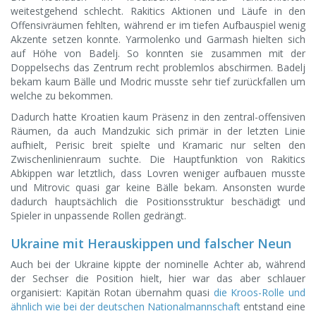
weitestgehend schlecht. Rakitics Aktionen und Läufe in den
Offensivräumen fehlten, während er im tiefen Aufbauspiel wenig
Akzente setzen konnte. Yarmolenko und Garmash hielten sich
auf Höhe von Badelj. So konnten sie zusammen mit der
Doppelsechs das Zentrum recht problemlos abschirmen. Badelj
bekam kaum Bälle und Modric musste sehr tief zurückfallen um
welche zu bekommen.
Dadurch hatte Kroatien kaum Präsenz in den zentral-offensiven
Räumen, da auch Mandzukic sich primär in der letzten Linie
aufhielt, Perisic breit spielte und Kramaric nur selten den
Zwischenlinienraum suchte. Die Hauptfunktion von Rakitics
Abkippen war letztlich, dass Lovren weniger aufbauen musste
und Mitrovic quasi gar keine Bälle bekam. Ansonsten wurde
dadurch hauptsächlich die Positionsstruktur beschädigt und
Spieler in unpassende Rollen gedrängt.
Ukraine mit Herauskippen und falscher Neun
Auch bei der Ukraine kippte der nominelle Achter ab, während
der Sechser die Position hielt, hier war das aber schlauer
organisiert: Kapitän Rotan übernahm quasi
die Kroos-Rolle und
ähnlich wie bei der deutschen Nationalmannschaft
entstand eine