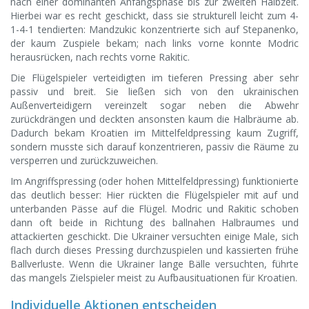
nach einer dominanten Anfangsphase bis zur zweiten Halbzeit.
Hierbei war es recht geschickt, dass sie strukturell leicht zum 4-
1-4-1 tendierten: Mandzukic konzentrierte sich auf Stepanenko,
der kaum Zuspiele bekam; nach links vorne konnte Modric
herausrücken, nach rechts vorne Rakitic.
Die Flügelspieler verteidigten im tieferen Pressing aber sehr
passiv und breit. Sie ließen sich von den ukrainischen
Außenverteidigern vereinzelt sogar neben die Abwehr
zurückdrängen und deckten ansonsten kaum die Halbräume ab.
Dadurch bekam Kroatien im Mittelfeldpressing kaum Zugriff,
sondern musste sich darauf konzentrieren, passiv die Räume zu
versperren und zurückzuweichen.
Im Angriffspressing (oder hohen Mittelfeldpressing) funktionierte
das deutlich besser: Hier rückten die Flügelspieler mit auf und
unterbanden Pässe auf die Flügel. Modric und Rakitic schoben
dann oft beide in Richtung des ballnahen Halbraumes und
attackierten geschickt. Die Ukrainer versuchten einige Male, sich
flach durch dieses Pressing durchzuspielen und kassierten frühe
Ballverluste. Wenn die Ukrainer lange Bälle versuchten, führte
das mangels Zielspieler meist zu Aufbausituationen für Kroatien.
Individuelle Aktionen entscheiden