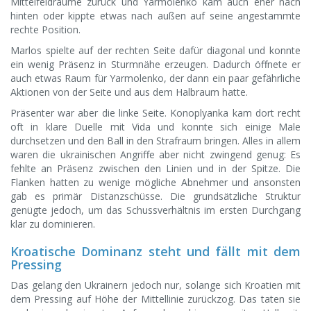
Mittelfeldräume zurück und Yarmolenko kam auch eher nach
hinten oder kippte etwas nach außen auf seine angestammte
rechte Position.
Marlos spielte auf der rechten Seite dafür diagonal und konnte
ein wenig Präsenz in Sturmnähe erzeugen. Dadurch öffnete er
auch etwas Raum für Yarmolenko, der dann ein paar gefährliche
Aktionen von der Seite und aus dem Halbraum hatte.
Präsenter war aber die linke Seite. Konoplyanka kam dort recht
oft in klare Duelle mit Vida und konnte sich einige Male
durchsetzen und den Ball in den Strafraum bringen. Alles in allem
waren die ukrainischen Angriffe aber nicht zwingend genug: Es
fehlte an Präsenz zwischen den Linien und in der Spitze. Die
Flanken hatten zu wenige mögliche Abnehmer und ansonsten
gab es primär Distanzschüsse. Die grundsätzliche Struktur
genügte jedoch, um das Schussverhältnis im ersten Durchgang
klar zu dominieren.
Kroatische Dominanz steht und fällt mit dem
Pressing
Das gelang den Ukrainern jedoch nur, solange sich Kroatien mit
dem Pressing auf Höhe der Mittellinie zurückzog. Das taten sie