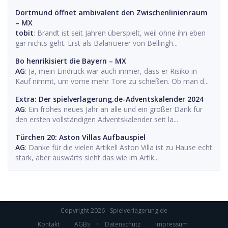
Dortmund öffnet ambivalent den Zwischenlinienraum
– MX
tobit
: Brandt ist seit Jahren überspielt, weil ohne ihn eben
gar nichts geht. Erst als Balancierer von Bellingh...
Bo henrikisiert die Bayern – MX
AG
: Ja, mein Eindruck war auch immer, dass er Risiko in
Kauf nimmt, um vorne mehr Tore zu schießen. Ob man d...
Extra: Der spielverlagerung.de-Adventskalender 2024
AG
: Ein frohes neues Jahr an alle und ein großer Dank für
den ersten vollständigen Adventskalender seit la...
Türchen 20: Aston Villas Aufbauspiel
AG
: Danke für die vielen Artikel! Aston Villa ist zu Hause echt
stark, aber auswärts sieht das wie im Artik...
Copyright 2026 - Spielverlagerung.de
Kontakt
·
AGBs
·
Datenschutz
·
Impressum