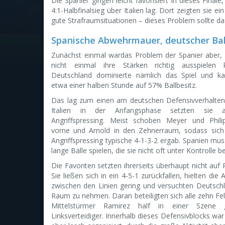
Die Spanier gingen leicht favorisiert in dieses Fina
4:1-Halbfinalsieg über Italien lag. Dort zeigten sie ei
gute Strafraumsituationen – dieses Problem sollte da
Spanische Abwehrmauer, deutscher Bal
Zunächst einmal wardas Problem der Spanier aber, 
nicht einmal ihre Stärken richtig ausspielen 
Deutschland dominierte nämlich das Spiel und 
etwa einer halben Stunde auf 57% Ballbesitz.
Das lag zum einen am deutschen Defensivverhalten
Italien in der Anfangsphase setzten sie 
Angriffspressing. Meist schoben Meyer und Phil
vorne und Arnold in den Zehnerraum, sodass sich
Angriffspressing typische 4-1-3-2 ergab. Spanien mus
lange Bälle spielen, die sie nicht oft unter Kontrolle 
Die Favoriten setzten ihrerseits überhaupt nicht auf 
Sie ließen sich in ein 4-5-1 zurückfallen, hielten die
zwischen den Linien gering und versuchten Deutsch
Raum zu nehmen. Daran beteiligten sich alle zehn Fel
Mittelstürmer Ramirez half in einer Szene 
Linksverteidiger. Innerhalb dieses Defensivblocks wa