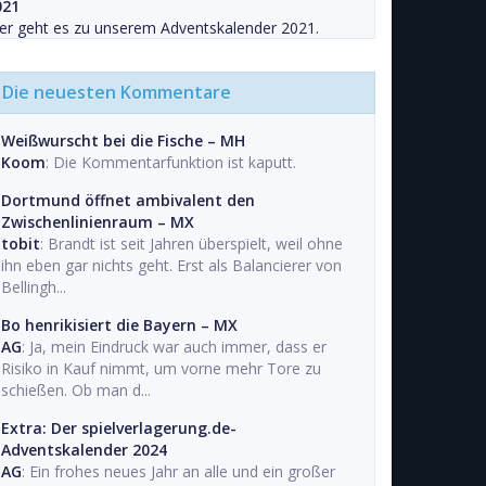
021
er geht es zu unserem Adventskalender 2021.
Die neuesten Kommentare
Weißwurscht bei die Fische – MH
Koom
: Die Kommentarfunktion ist kaputt.
Dortmund öffnet ambivalent den
Zwischenlinienraum – MX
tobit
: Brandt ist seit Jahren überspielt, weil ohne
ihn eben gar nichts geht. Erst als Balancierer von
Bellingh...
Bo henrikisiert die Bayern – MX
AG
: Ja, mein Eindruck war auch immer, dass er
Risiko in Kauf nimmt, um vorne mehr Tore zu
schießen. Ob man d...
Extra: Der spielverlagerung.de-
Adventskalender 2024
AG
: Ein frohes neues Jahr an alle und ein großer