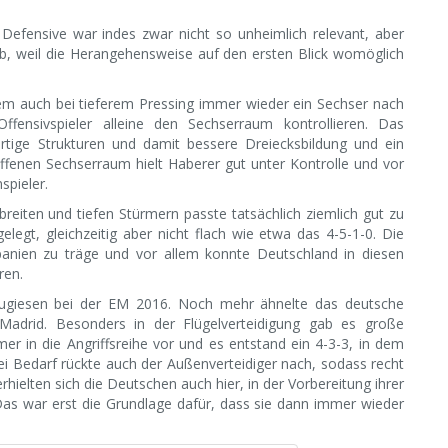
Defensive war indes zwar nicht so unheimlich relevant, aber
lb, weil die Herangehensweise auf den ersten Blick womöglich
dem auch bei tieferem Pressing immer wieder ein Sechser nach
fensivspieler alleine den Sechserraum kontrollieren. Das
artige Strukturen und damit bessere Dreiecksbildung und ein
ffenen Sechserraum hielt Haberer gut unter Kontrolle und vor
spieler.
reiten und tiefen Stürmern passte tatsächlich ziemlich gut zu
elegt, gleichzeitig aber nicht flach wie etwa das 4-5-1-0. Die
anien zu träge und vor allem konnte Deutschland in diesen
ren.
rtugiesen bei der EM 2016. Noch mehr ähnelte das deutsche
Madrid. Besonders in der Flügelverteidigung gab es große
mer in die Angriffsreihe vor und es entstand ein 4-3-3, in dem
i Bedarf rückte auch der Außenverteidiger nach, sodass recht
rhielten sich die Deutschen auch hier, in der Vorbereitung ihrer
as war erst die Grundlage dafür, dass sie dann immer wieder