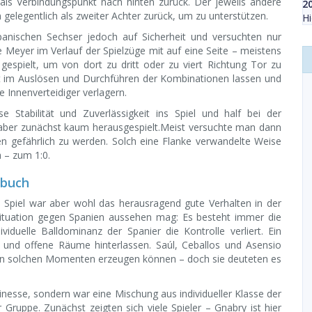
als Verbindungspunkt nach hinten zurück. Der jeweils andere
2
gelegentlich als zweiter Achter zurück, um zu unterstützen.
Hi
spanischen Sechser jedoch auf Sicherheit und versuchten nur
e Meyer im Verlauf der Spielzüge mit auf eine Seite – meistens
gespielt, um von dort zu dritt oder zu viert Richtung Tor zu
it im Auslösen und Durchführen der Kombinationen lassen und
e Innenverteidiger verlagern.
 Stabilität und Zuverlässigkeit ins Spiel und half bei der
aber zunächst kaum herausgespielt.Meist versuchte man dann
en gefährlich zu werden. Solch eine Flanke verwandelte Weise
h – zum 1:0.
rbuch
 Spiel war aber wohl das herausragend gute Verhalten in der
 Situation gegen Spanien aussehen mag: Es besteht immer die
iduelle Balldominanz der Spanier die Kontrolle verliert. Ein
n und offene Räume hinterlassen. Saúl, Ceballos und Asensio
ie in solchen Momenten erzeugen können – doch sie deuteten es
inesse, sondern war eine Mischung aus individueller Klasse der
ruppe. Zunächst zeigten sich viele Spieler – Gnabry ist hier