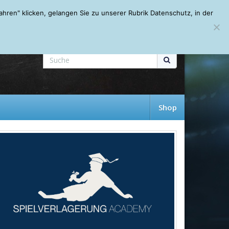
Mein Account
About
Autoren
Leseempfehlungen
FAQ
ren" klicken, gelangen Sie zu unserer Rubrik Datenschutz, in der
Shop