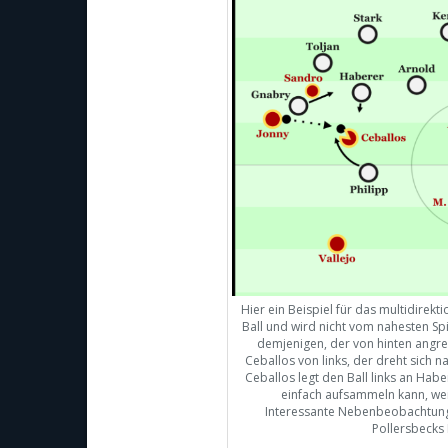
Hier ein Beispiel für das multidirek
Ball und wird nicht vom nahesten Spi
demjenigen, der von hinten angreif
Ceballos von links, der dreht sich n
Ceballos legt den Ball links an Habe
einfach aufsammeln kann, weil 
Interessante Nebenbeobachtung: 
Pollersbecks P