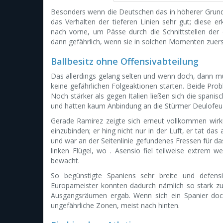
Besonders wenn die Deutschen das in höherer Grun
das Verhalten der tieferen Linien sehr gut; diese 
nach vorne, um Pässe durch die Schnittstellen der d
dann gefährlich, wenn sie in solchen Momenten zuers
Ballbesitz ohne Offensivabteilung
Das allerdings gelang selten und wenn doch, dann m
keine gefährlichen Folgeaktionen starten. Beide Pr
Noch stärker als gegen Italien ließen sich die spani
und hatten kaum Anbindung an die Stürmer Deulofeu
Gerade Ramirez zeigte sich erneut vollkommen wirk
einzubinden; er hing nicht nur in der Luft, er tat da
und war an der Seitenlinie gefundenes Fressen für d
linken Flügel, wo . Asensio fiel teilweise extrem 
bewacht.
So begünstigte Spaniens sehr breite und defensiv
Europameister konnten dadurch nämlich so stark zum
Ausgangsräumen ergab. Wenn sich ein Spanier doch
ungefährliche Zonen, meist nach hinten.