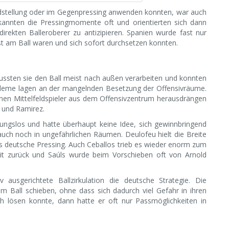
dstellung oder im Gegenpressing anwenden konnten, war auch
erkannten die Pressingmomente oft und orientierten sich dann
irekten Balleroberer zu antizipieren. Spanien wurde fast nur
t am Ball waren und sich sofort durchsetzen konnten.
ussten sie den Ball meist nach außen verarbeiten und konnten
obleme lagen an der mangelnden Besetzung der Offensivräume.
schen Mittelfeldspieler aus dem Offensivzentrum herausdrängen
 und Ramirez.
ungslos und hatte überhaupt keine Idee, sich gewinnbringend
s auch noch in ungefährlichen Räumen. Deulofeu hielt die Breite
as deutsche Pressing. Auch Ceballos trieb es wieder enorm zum
weit zurück und Saúls wurde beim Vorschieben oft von Arnold
 ausgerichtete Ballzirkulation die deutsche Strategie. Die
 Ball schieben, ohne dass sich dadurch viel Gefahr in ihren
 lösen konnte, dann hatte er oft nur Passmöglichkeiten in