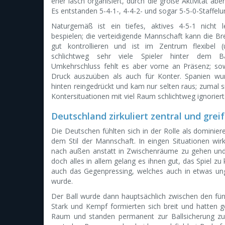
eher lasch organisiert, durch die große Aktivität aber 
Es entstanden 5-4-1-, 4-4-2- und sogar 5-5-0-Staffelu
Naturgemäß ist ein tiefes, aktives 4-5-1 nicht l
bespielen; die verteidigende Mannschaft kann die Bre
gut kontrollieren und ist im Zentrum flexibel 
schlichtweg sehr viele Spieler hinter dem Ba
Umkehrschluss fehlt es aber vorne an Präsenz; s
Druck auszuüben als auch für Konter. Spanien wu
hinten reingedrückt und kam nur selten raus; zumal s
Kontersituationen mit viel Raum schlichtweg ignorier
Deutschland zirkuliert zentral und greif
Die Deutschen fühlten sich in der Rolle als dominier
dem Stil der Mannschaft. In eingen Situationen wir
nach außen anstatt in Zwischenräume zu gehen und 
doch alles in allem gelang es ihnen gut, das Spiel zu
auch das Gegenpressing, welches auch in etwas ung
wurde.
Der Ball wurde dann hauptsächlich zwischen den fünf 
Stark und Kempf formierten sich breit und hatten 
Raum und standen permanent zur Ballsicherung zu