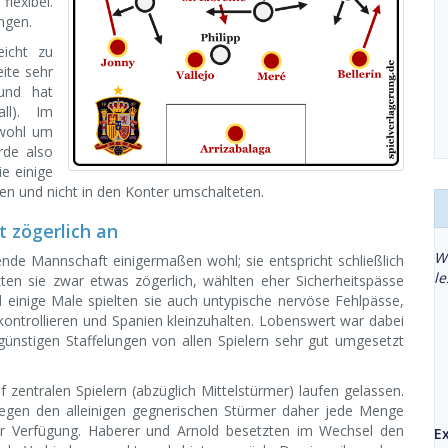
flexibel.
ngen.
eicht zu
ite sehr
(und hat
ll). Im
owohl um
rde also
ie einige
ten und nicht in den Konter umschalteten.
t zögerlich an
W
ende Mannschaft einigermaßen wohl; sie entspricht schließlich
l
kten sie zwar etwas zögerlich, wählten eher Sicherheitspässe
einige Male spielten sie auch untypische nervöse Fehlpässe,
 kontrollieren und Spanien kleinzuhalten. Lobenswert war dabei
ünstigen Staffelungen von allen Spielern sehr gut umgesetzt
zentralen Spielern (abzüglich Mittelstürmer) laufen gelassen.
gegen den alleinigen gegnerischen Stürmer daher jede Menge
r Verfügung. Haberer und Arnold besetzten im Wechsel den
E