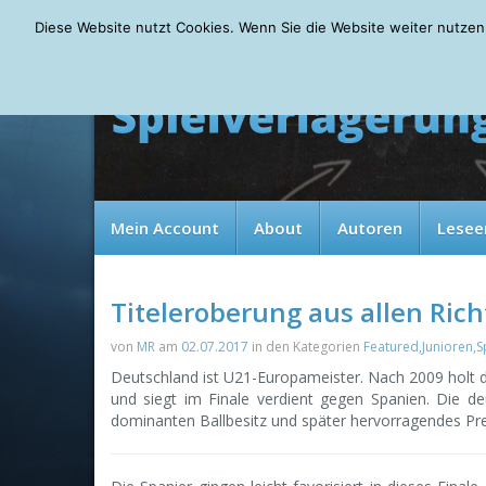
Thursday, 06.08.2026
Diese Website nutzt Cookies. Wenn Sie die Website weiter nutzen
Mein Account
About
Autoren
Lesee
Titeleroberung aus allen Ric
von
MR
am
02.07.2017
in den Kategorien
Featured
,
Junioren
,
S
Deutschland ist U21-Europameister. Nach 2009 holt d
und siegt im Finale verdient gegen Spanien. Die de
dominanten Ballbesitz und später hervorragendes Pre