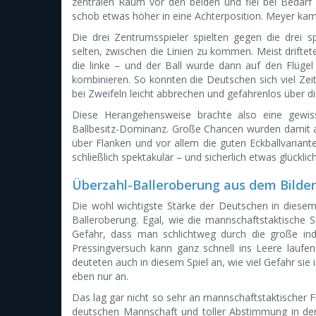
zentralen Raum vor den beiden und fiel bei Bedarf 
schob etwas höher in eine Achterposition. Meyer kam 
Die drei Zentrumsspieler spielten gegen die drei 
selten, zwischen die Linien zu kommen. Meist driftet
die linke – und der Ball wurde dann auf den Flügel 
kombinieren. So konnten die Deutschen sich viel Ze
bei Zweifeln leicht abbrechen und gefahrenlos über di
Diese Herangehensweise brachte also eine gewisse
Ballbesitz-Dominanz. Große Chancen wurden damit 
über Flanken und vor allem die guten Eckballvariant
schließlich spektakulär – und sicherlich etwas glücklic
Überzahl-Balleroberung aus dem Bilde
Die wohl wichtigste Stärke der Deutschen in diesem
Balleroberung. Egal, wie die mannschaftstaktische
Gefahr, dass man schlichtweg durch die große indiv
Pressingversuch kann ganz schnell ins Leere laufe
deuteten auch in diesem Spiel an, wie viel Gefahr s
eben nur an.
Das lag gar nicht so sehr an mannschaftstaktischer F
deutschen Mannschaft und toller Abstimmung in der G