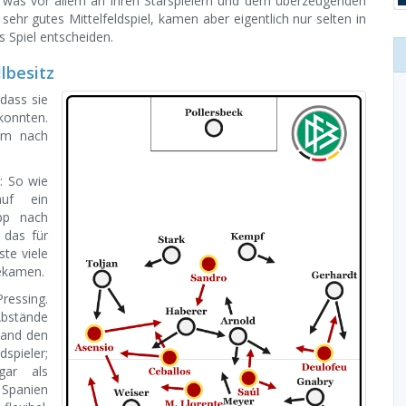
le, was vor allem an ihren Starspielern und dem überzeugenden
n sehr gutes Mittelfeldspiel, kamen aber eigentlich nur selten in
s Spiel entscheiden.
lbesitz
dass sie
konnten.
kam nach
: So wie
auf ein
ipp nach
 das für
ste viele
bekamen.
Pressing.
 Abstände
land den
dspieler;
gar als
r Spanien