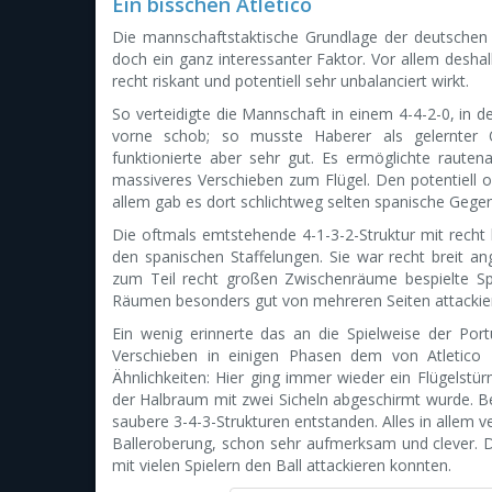
Ein bisschen Atletico
Die mannschaftstaktische Grundlage der deutschen 
doch ein ganz interessanter Faktor. Vor allem desha
recht riskant und potentiell sehr unbalanciert wirkt.
So verteidigte die Mannschaft in einem 4-4-2-0, in 
vorne schob; so musste Haberer als gelernter Of
funktionierte aber sehr gut. Es ermöglichte rauten
massiveres Verschieben zum Flügel. Den potentiell o
allem gab es dort schlichtweg selten spanische Gegen
Die oftmals emtstehende 4-1-3-2-Struktur mit recht b
den spanischen Staffelungen. Sie war recht breit ang
zum Teil recht großen Zwischenräume bespielte Sp
Räumen besonders gut von mehreren Seiten attackie
Ein wenig erinnerte das an die Spielweise der Po
Verschieben in einigen Phasen dem von Atletico 
Ähnlichkeiten: Hier ging immer wieder ein Flügelstür
der Halbraum mit zwei Sicheln abgeschirmt wurde. Be
saubere 3-4-3-Strukturen entstanden. Alles in allem ve
Balleroberung, schon sehr aufmerksam und clever. D
mit vielen Spielern den Ball attackieren konnten.