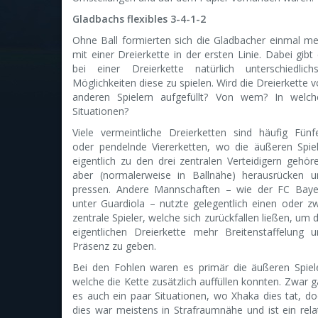
Gladbachs flexibles 3-4-1-2
Ohne Ball formierten sich die Gladbacher einmal m
mit einer Dreierkette in der ersten Linie. Dabei gibt
bei einer Dreierkette natürlich unterschiedlichs
Möglichkeiten diese zu spielen. Wird die Dreierkette 
anderen Spielern aufgefüllt? Von wem? In welch
Situationen?
Viele vermeintliche Dreierketten sind häufig Fünf
oder pendelnde Viererketten, wo die äußeren Spiel
eigentlich zu den drei zentralen Verteidigern gehör
aber (normalerweise in Ballnähe) herausrücken u
pressen. Andere Mannschaften – wie der FC Baye
unter Guardiola – nutzte gelegentlich einen oder z
zentrale Spieler, welche sich zurückfallen ließen, um 
eigentlichen Dreierkette mehr Breitenstaffelung u
Präsenz zu geben.
Bei den Fohlen waren es primär die äußeren Spiele
welche die Kette zusätzlich auffüllen konnten. Zwar 
es auch ein paar Situationen, wo Xhaka dies tat, d
dies war meistens in Strafraumnähe und ist ein rela