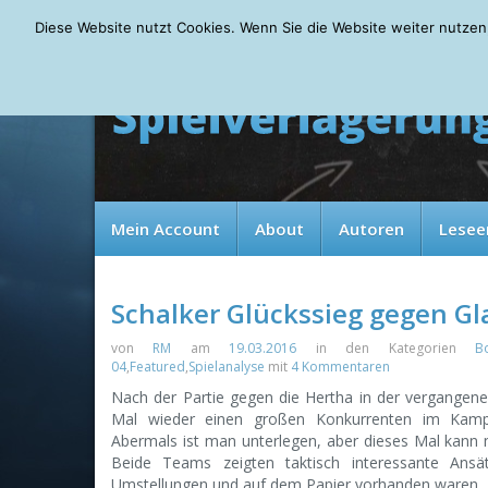
Friday, 07.08.2026
Diese Website nutzt Cookies. Wenn Sie die Website weiter nutzen
Mein Account
About
Autoren
Lesee
Schalker Glückssieg gegen G
von
RM
am
19.03.2016
in den Kategorien
B
04
,
Featured
,
Spielanalyse
mit
4 Kommentaren
Nach der Partie gegen die Hertha in der vergange
Mal wieder einen großen Konkurrenten im Kampf
Abermals ist man unterlegen, aber dieses Mal kann m
Beide Teams zeigten taktisch interessante Ansä
Umstellungen und auf dem Papier vorhanden waren.