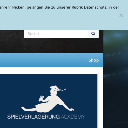
Mein Account
About
Autoren
Leseempfehlungen
FAQ
ren" klicken, gelangen Sie zu unserer Rubrik Datenschutz, in der
Shop