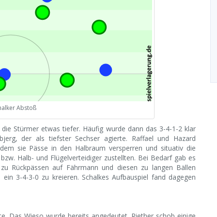
halker Abstoß
die Stürmer etwas tiefer. Häufig wurde dann das 3-4-1-2 klar
öjbjerg, der als tiefster Sechser agierte. Raffael und Hazard
 indem sie Pässe in den Halbraum versperren und situativ die
zw. Halb- und Flügelverteidiger zustellten. Bei Bedarf gab es
s zu Rückpässen auf Fährmann und diesen zu langen Bällen
m ein 3-4-3-0 zu kreieren. Schalkes Aufbauspiel fand dagegen
ite. Das Wieso wurde bereits angedeutet. Riether schob einige