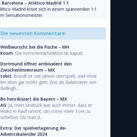
C Barcelona – Atlético Madrid 1:1
lético Madrid krönt sich in einem spannenden 1:1
um Sensationsmeister.
Die neuesten Kommentare
Weißwurscht bei die Fische – MH
Koom
: Die Kommentarfunktion ist kaputt.
Dortmund öffnet ambivalent den
Zwischenlinienraum – MX
tobit
: Brandt ist seit Jahren überspielt, weil ohne
ihn eben gar nichts geht. Erst als Balancierer von
Bellingh...
Bo henrikisiert die Bayern – MX
AG
: Ja, mein Eindruck war auch immer, dass er
Risiko in Kauf nimmt, um vorne mehr Tore zu
schießen. Ob man d...
Extra: Der spielverlagerung.de-
Adventskalender 2024