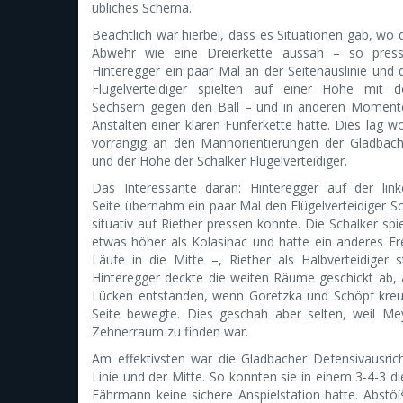
übliches Schema.
Beachtlich war hierbei, dass es Situationen gab, wo 
Abwehr wie eine Dreierkette aussah – so press
Hinteregger ein paar Mal an der Seitenauslinie und 
Flügelverteidiger spielten auf einer Höhe mit d
Sechsern gegen den Ball – und in anderen Moment
Anstalten einer klaren Fünferkette hatte. Dies lag w
vorrangig an den Mannorientierungen der Gladbach
und der Höhe der Schalker Flügelverteidiger.
Das Interessante daran: Hinteregger auf der link
Seite übernahm ein paar Mal den Flügelverteidiger 
situativ auf Riether pressen konnte. Die Schalker spi
etwas höher als Kolasinac und hatte ein anderes Fre
Läufe in die Mitte –, Riether als Halbverteidiger
Hinteregger deckte die weiten Räume geschickt ab, 
Lücken entstanden, wenn Goretzka und Schöpf kreuz
Seite bewegte. Dies geschah aber selten, weil Me
Zehnerraum zu finden war.
Am effektivsten war die Gladbacher Defensivausric
Linie und der Mitte. So konnten sie in einem 3-4-3 
Fährmann keine sichere Anspielstation hatte. Abstöß