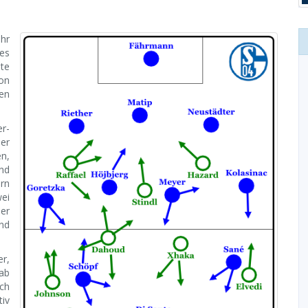
ehr
 es
te
von
en
er-
er
en,
nd
rn
wei
der
nd
r,
gab
och
tiv