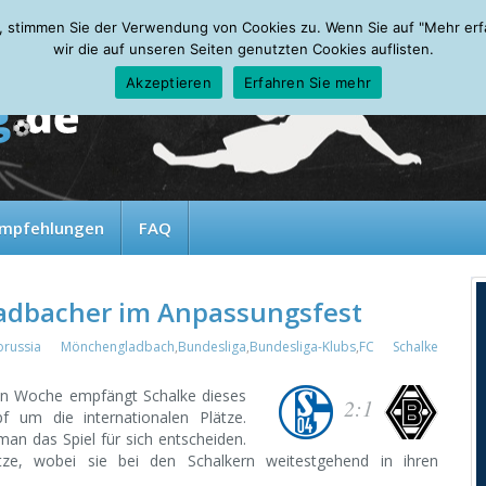
, stimmen Sie der Verwendung von Cookies zu. Wenn Sie auf "Mehr erfah
wir die auf unseren Seiten genutzten Cookies auflisten.
Akzeptieren
Erfahren Sie mehr
mpfehlungen
FAQ
ladbacher im Anpassungsfest
orussia Mönchengladbach
,
Bundesliga
,
Bundesliga-Klubs
,
FC Schalke
nen Woche empfängt Schalke dieses
2:1
 um die internationalen Plätze.
an das Spiel für sich entscheiden.
tze, wobei sie bei den Schalkern weitestgehend in ihren