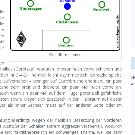
die
te
die
en
en
ohl
er
Grundformationen
en
Schalkes (Goretzka), wodurch Johnson nach vorne schieben und
elten ihr 3-4-2-1 nämlich leicht asymmetrisch; Goretzka spielte
W
ilaufverhalten – weniger auf Durchbrüche orientiert, ein paar
l
 stand sehr breit und dribbelte ein paar Mal nach vorne an.
auch wenn ein paar Mal auf dem Flügel potenziell gefährliche
ten sowie Meyer sich zusätzlich in den Halbraum auf dieser
yer als linker Sechser meist auf der anderen Seite oder im
htung allerdings wegen der flexiblen Besetzung der vorderen
die Abstöße der Schalker extrem aggressiv versperren, wodurch
e sind taktiktheoretisch ein schwieriges Thema, weil sie sehr