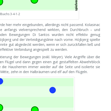
dbachs 3-4-1-2
de hier mehr eingebunden, allerdings nicht passend. Kolasinac
ie anfangs vielversprechend wirkten, den Durchbruch – und
enden Bewegungen Di Santos wurden nicht effektiv genug
bjerg und der Verteidigungslinie nach vorne. Höjbjerg spielte
 konnte gut abgedeckt werden, wenn er sich zurückfallen ließ und
effektive Verbindung angespielt zu werden.
erung der Bewegungen (exkl. Meyer). Viele Angriffe über die
en Flügel und dann gegen einen gut gestaffelten Abwehrblock
e die Hausherren immer wieder auf die Seite und isolierte sie
r Mitte, zehn in den Halbräumen und elf auf den Flügeln.