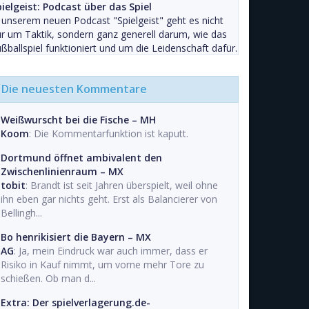
ielgeist: Podcast über das Spiel
 unserem neuen Podcast "Spielgeist" geht es nicht
r um Taktik, sondern ganz generell darum, wie das
ßballspiel funktioniert und um die Leidenschaft dafür.
Die neuesten Kommentare
Weißwurscht bei die Fische – MH
Koom
: Die Kommentarfunktion ist kaputt.
Dortmund öffnet ambivalent den
Zwischenlinienraum – MX
tobit
: Brandt ist seit Jahren überspielt, weil ohne
ihn eben gar nichts geht. Erst als Balancierer von
Bellingh...
Bo henrikisiert die Bayern – MX
AG
: Ja, mein Eindruck war auch immer, dass er
Risiko in Kauf nimmt, um vorne mehr Tore zu
schießen. Ob man d...
Extra: Der spielverlagerung.de-