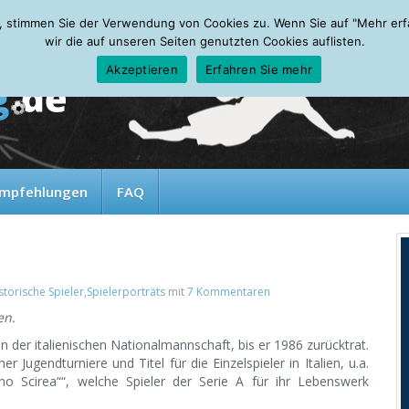
, stimmen Sie der Verwendung von Cookies zu. Wenn Sie auf "Mehr erfah
wir die auf unseren Seiten genutzten Cookies auflisten.
Akzeptieren
Erfahren Sie mehr
mpfehlungen
FAQ
storische Spieler
,
Spielerporträts
mit
7 Kommentaren
en.
 der italienischen Nationalmannschaft, bis er 1986 zurücktrat.
 Jugendturniere und Titel für die Einzelspieler in Italien, u.a.
o Scirea““, welche Spieler der Serie A für ihr Lebenswerk