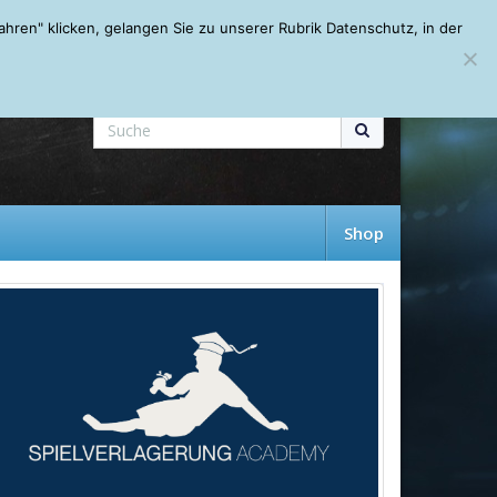
Mein Account
About
Autoren
Leseempfehlungen
FAQ
ren" klicken, gelangen Sie zu unserer Rubrik Datenschutz, in der
Shop