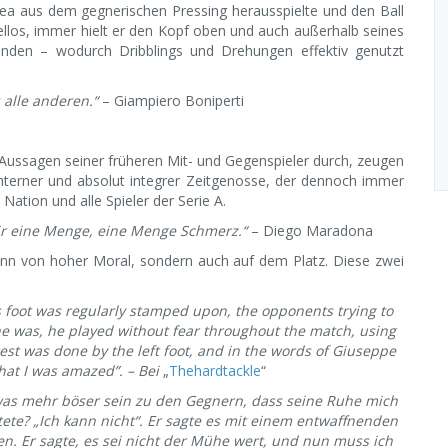
rea aus dem gegnerischen Pressing herausspielte und den Ball
ellos, immer hielt er den Kopf oben und auch außerhalb seines
fanden – wodurch Dribblings und Drehungen effektiv genutzt
 alle anderen.“
– Giampiero Boniperti
h Aussagen seiner früheren Mit- und Gegenspieler durch, zeugen
chterner und absolut integrer Zeitgenosse, der dennoch immer
Nation und alle Spieler der Serie A.
mir eine Menge, eine Menge Schmerz.“
– Diego Maradona
ann von hoher Moral, sondern auch auf dem Platz. Diese zwei
’s foot was regularly stamped upon, the opponents trying to
he was, he played without fear throughout the match, using
e rest was done by the left foot, and in the words of Giuseppe
 that I was amazed”. – Bei
„
Thehardtackle
“
twas mehr böser sein zu den Gegnern, dass seine Ruhe mich
ete? „Ich kann nicht“. Er sagte es mit einem entwaffnenden
n. Er sagte, es sei nicht der Mühe wert, und nun muss ich