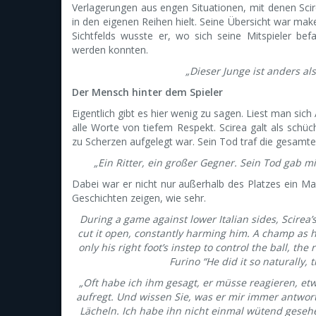
Verlagerungen aus engen Situationen, mit denen Sci
in den eigenen Reihen hielt. Seine Übersicht war mak
Sichtfelds wusste er, wo sich seine Mitspieler be
werden konnten.
„Dieser Junge ist anders als
Der Mensch hinter dem Spieler
Eigentlich gibt es hier wenig zu sagen. Liest man sic
alle Worte von tiefem Respekt. Scirea galt als schü
zu Scherzen aufgelegt war. Sein Tod traf die gesamte 
„Ein Ritter, ein großer Gegner. Sein Tod gab 
Dabei war er nicht nur außerhalb des Platzes ein M
Geschichten zeigen, wie sehr.
During a game against lower Italian sides, Scirea
cut it open, constantly harming him. A champ as 
only his right foot’s instep to control the ball, th
Furino “He did it so naturally,
„Oft habe ich ihm gesagt, er müsse reagieren, e
aufregt. Und wissen Sie, was er mir immer antwort
Lächeln. Ich habe ihn nicht einmal wütend gesehe