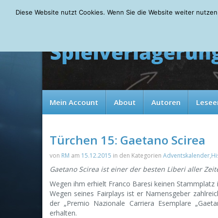
Friday, 07.08.2026
Diese Website nutzt Cookies. Wenn Sie die Website weiter nutzen
Mein Account
About
Autoren
Lesee
Türchen 15: Gaetano Scirea
von
RM
am
15.12.2015
in den Kategorien
Adventskalender
,
Hi
Gaetano Scirea ist einer der besten Liberi aller Zeit
Wegen ihm erhielt Franco Baresi keinen Stammplatz in
Wegen seines Fairplays ist er Namensgeber zahlreicher
der „Premio Nazionale Carriera Esemplare „Gaetan
erhalten.