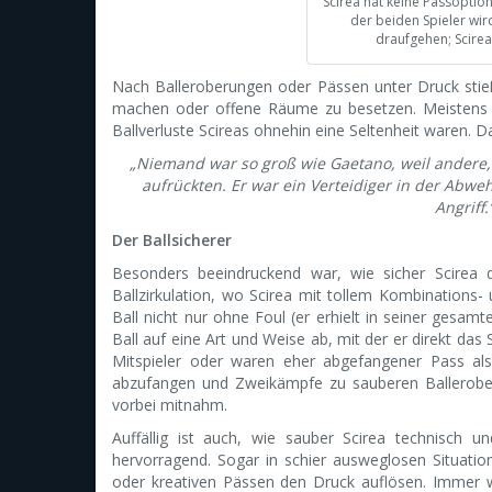
Scirea hat keine Passoption
der beiden Spieler wi
draufgehen; Scirea
Nach Balleroberungen oder Pässen unter Druck stie
machen oder offene Räume zu besetzen. Meistens war
Ballverluste Scireas ohnehin eine Seltenheit waren. D
„Niemand war so groß wie Gaetano, weil andere,
aufrückten. Er war ein Verteidiger in der Abweh
Angriff.
Der Ballsicherer
Besonders beeindruckend war, wie sicher Scirea d
Ballzirkulation, wo Scirea mit tollem Kombinations-
Ball nicht nur ohne Foul (er erhielt in seiner gesa
Ball auf eine Art und Weise ab, mit der er direkt da
Mitspieler oder waren eher abgefangener Pass als
abzufangen und Zweikämpfe zu sauberen Ballerobe
vorbei mitnahm.
Auffällig ist auch, wie sauber Scirea technisch u
hervorragend. Sogar in schier ausweglosen Situatio
oder kreativen Pässen den Druck auflösen. Immer 