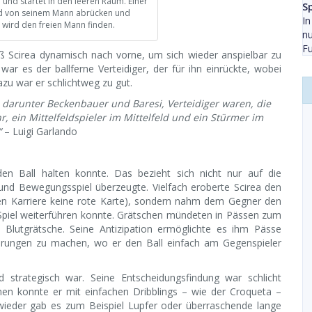
 und startet in den leeren Raum. Einer
Sp
rd von seinem Mann abrücken und
In
 wird den freien Mann finden.
nu
Fu
ß Scirea dynamisch nach vorne, um sich wieder anspielbar zu
 es der ballferne Verteidiger, der für ihn einrückte, wobei
azu war er schlichtweg zu gut.
 darunter Beckenbauer und Baresi, Verteidiger waren, die
r, ein Mittelfeldspieler im Mittelfeld und ein Stürmer im
“
– Luigi Garlando
en Ball halten konnte. Das bezieht sich nicht nur auf die
 und Bewegungsspiel überzeugte. Vielfach eroberte Scirea den
mten Karriere keine rote Karte), sondern nahm dem Gegner den
s Spiel weiterführen konnte. Grätschen mündeten in Pässen zum
 Blutgrätsche. Seine Antizipation ermöglichte es ihm Pässe
rungen zu machen, wo er den Ball einfach am Gegenspieler
nd strategisch war. Seine Entscheidungsfindung war schlicht
nen konnte er mit einfachen Dribblings – wie der Croqueta –
wieder gab es zum Beispiel Lupfer oder überraschende lange