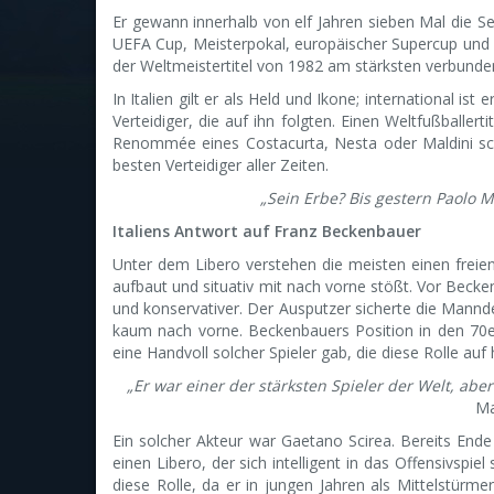
Er gewann innerhalb von elf Jahren sieben Mal die Ser
UEFA Cup, Meisterpokal, europäischer Supercup und
der Weltmeistertitel von 1982 am stärksten verbunde
In Italien gilt er als Held und Ikone; international is
Verteidiger, die auf ihn folgten. Einen Weltfußballert
Renommée eines Costacurta, Nesta oder Maldini sch
besten Verteidiger aller Zeiten.
„Sein Erbe? Bis gestern Paolo Ma
Italiens Antwort auf Franz Beckenbauer
Unter dem Libero verstehen die meisten einen freien
aufbaut und situativ mit nach vorne stößt. Vor Becke
und konservativer. Der Ausputzer sicherte die Mannd
kaum nach vorne. Beckenbauers Position in den 70er
eine Handvoll solcher Spieler gab, die diese Rolle a
„Er war einer der stärksten Spieler der Welt, ab
Ma
Ein solcher Akteur war Gaetano Scirea. Bereits Ende
einen Libero, der sich intelligent in das Offensivspie
diese Rolle, da er in jungen Jahren als Mittelstürme