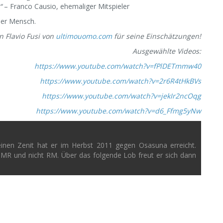
“
– Franco Causio, ehemaliger Mitspieler
ller Mensch.
 Flavio Fusi von
ultimouomo.com
für seine Einschätzungen!
Ausgewählte Videos:
https://www.youtube.com/watch?v=fPlDETmmw40
https://www.youtube.com/watch?v=2r6R4tHkBVs
https://www.youtube.com/watch?v=jekIr2ncOqg
https://www.youtube.com/watch?v=d6_Ffmg5yNw
einen Zenit hat er im Herbst 2011 gegen Osasuna erreicht.
 MR und nicht RM. Über das folgende Lob freut er sich dann